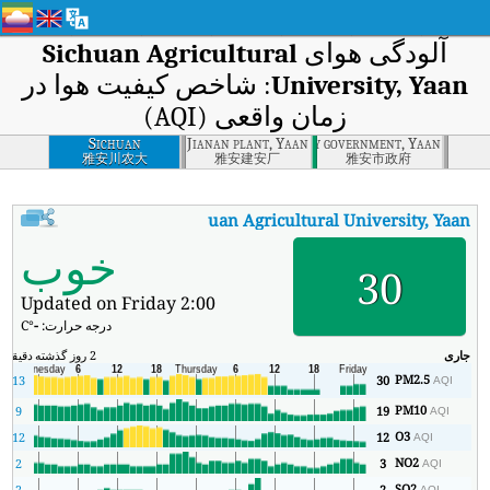
آلودگی هوای
Sichuan Agricultural
University, Yaan
: شاخص کیفیت هوا در
زمان واقعی (AQI)
Sichuan
Jianan plant, Yaan
City government, Yaan
Agricultural
雅安川农大
雅安建安厂
雅安市政府
University, Yaan
:
AQI
Sichuan Agricultural University, Yaan
شاخص کیفیت هوای بی‌درنگ n Agricultural University, Yaan (AQI
خوب
30
Updated on Friday 2:00
درجه حرارت:
-
°C
جاری
2 روز گذشته
دقیقه
حد
PM2.5
13
30
AQI
PM10
9
19
AQI
O3
12
12
AQI
NO2
2
3
AQI
SO2
2
2
AQI