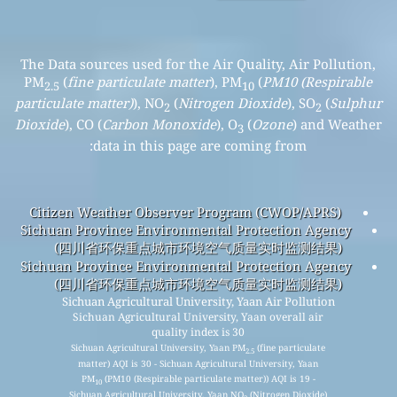
The Data sources used for the Air Quality, Air Pollution,
PM
(
fine particulate matter
), PM
(
PM10 (Respirable
2.5
10
particulate matter)
), NO
(
Nitrogen Dioxide
), SO
(
Sulphur
2
2
Dioxide
), CO (
Carbon Monoxide
), O
(
Ozone
) and Weather
3
data in this page are coming from:
Citizen Weather Observer Program (CWOP/APRS)
Sichuan Province Environmental Protection Agency
(四川省环保重点城市环境空气质量实时监测结果)
Sichuan Province Environmental Protection Agency
(四川省环保重点城市环境空气质量实时监测结果)
Sichuan Agricultural University, Yaan Air Pollution
Sichuan Agricultural University, Yaan overall air
quality index is 30
Sichuan Agricultural University, Yaan PM
(fine particulate
2.5
matter) AQI is 30 - Sichuan Agricultural University, Yaan
PM
(PM10 (Respirable particulate matter)) AQI is 19 -
10
Sichuan Agricultural University, Yaan NO
(Nitrogen Dioxide)