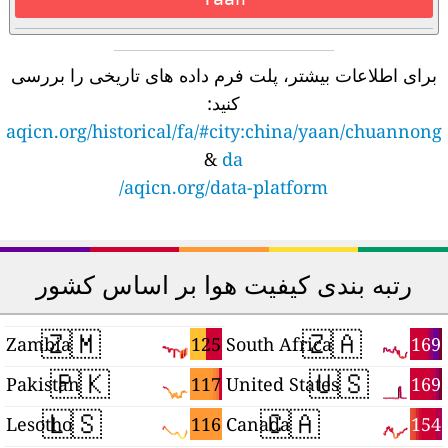
برای اطلاعات بیشتر، پلت فرم داده های تاریخی را بررسی
کنید:
aqicn.org/historical/fa/#city:china/yaan/chuannong
&
da
aqicn.org/data-platform/
رتبه بندی کیفیت هوا بر اساس کشور
🇿🇲
🇿🇦
8
125
169
Zambia
South Africa
🇵🇰
🇺🇸
6
117
169
Pakistan
United States
🇱🇸
🇨🇦
5
116
154
Lesotho
Canada