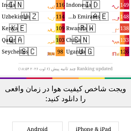
🇮🇳
🇮🇩
9
116
149
India
Indonesia
🇺🇿
🇦🇪
9
114
148
Uzbekistan
United Arab Emirates
🇰🇪
🇷🇼
7
109
138
Kenya
Rwanda
🇶🇦
🇨🇳
6
103
133
Qatar
China
🇸🇨
🇺🇬
6
98
126
Seychelles
Uganda
Ranking updated چند ثانیه پیش
(۶ اوت ۲۰۲۶ ۱۸:۵۴)
ویجت شاخص کیفیت هوا در زمان واقعی
را دانلود کنید:
Android
iPhone & iPad