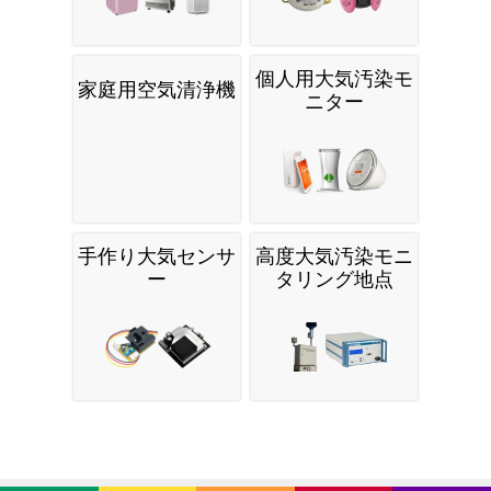
個人用大気汚染モ
家庭用空気清浄機
ニター
手作り大気センサ
高度大気汚染モニ
ー
タリング地点