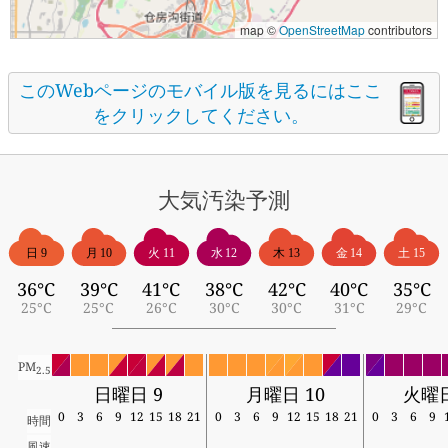
map ©
OpenStreetMap
contributors
このWebページのモバイル版を見るにはここ
をクリックしてください。
大気汚染予測
日 9
月 10
火 11
水 12
木 13
金 14
土 15
36°C
39°C
41°C
38°C
42°C
40°C
35°C
25°C
25°C
26°C
30°C
30°C
31°C
29°C
PM
2.5
日曜日 9
月曜日 10
火曜日
0
3
6
9
12
15
18
21
0
3
6
9
12
15
18
21
0
3
6
9
時間
風速