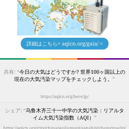
詳細はこちら
> aqicn.org/gaia/ <
共有: “
今日の大気はどうですか? 世界100ヶ国以上の
現在の大気汚染マップをチェックしよう。
”
https://aqicn.org/here/jp/
シェア: “
乌鲁木齐三十一中学の大気汚染：リアルタ
イム大気汚染指数（AQI）
”
https://aqicn.org/city/china/wulumuqi/sanshiyizhongxue/jp/