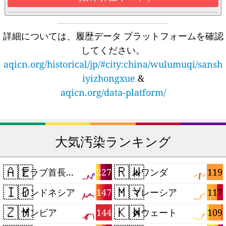
詳細については、履歴データ プラットフォームを確認
してください。
aqicn.org/historical/jp/#city:china/wulumuqi/sansh
iyizhongxue
&
aqicn.org/data-platform/
大気汚染ランキング
🇦🇪
🇷🇼
227
119
アラブ首長国連邦
ルワンダ
🇮🇩
🇲🇾
147
117
インドネシア
マレーシア
🇿🇲
🇰🇼
144
109
ザンビア
クウェート