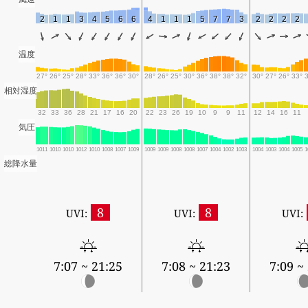
2
1
1
3
4
5
6
6
4
1
1
1
5
7
7
3
2
2
2
2
温度
27°
26°
25°
28°
33°
36°
36°
30°
28°
26°
25°
30°
36°
38°
38°
32°
30°
27°
26°
33°
相対湿度
32
33
36
28
21
17
16
20
22
23
26
19
10
9
9
11
12
14
16
11
気圧
1011
1010
1010
1012
1010
1008
1007
1009
1009
1009
1008
1008
1007
1004
1002
1003
1004
1003
1004
1005
1
総降水量
8
8
UVI:
UVI:
UVI:
7:07 ~ 21:25
7:08 ~ 21:23
7:09 ~