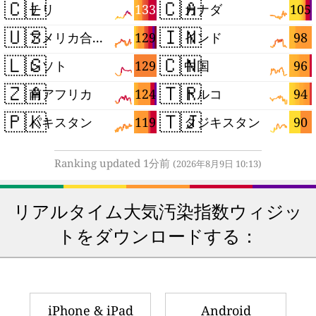
🇨🇱
🇨🇦
133
105
チリ
カナダ
🇺🇸
🇮🇳
129
98
アメリカ合衆国
インド
🇱🇸
🇨🇳
129
96
レソト
中国
🇿🇦
🇹🇷
124
94
南アフリカ
トルコ
🇵🇰
🇹🇯
119
90
パキスタン
タジキスタン
Ranking updated 1分前
(2026年8月9日 10:13)
リアルタイム大気汚染指数ウィジッ
トをダウンロードする：
iPhone & iPad
Android