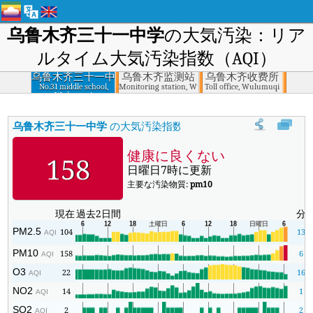
乌鲁木齐三十一中学
の大気汚染：リア
ルタイム大気汚染指数（AQI）
乌鲁木齐三十一中
乌鲁木齐监测站
乌鲁木齐收费所
学
No.31 middle school,
Monitoring station, Wulumuqi
Toll office, Wulumuqi
Wulumuqi
乌鲁木齐三十一中学
の大気汚染指数
:
乌鲁木齐三十一中学のリアルタイ
健康に良くない
158
日曜日7時に更新
主要な汚染物質:
pm10
現在
過去2日間
分
PM2.5
104
13
AQI
PM10
158
6
AQI
O3
22
16
AQI
NO2
14
1
AQI
SO2
2
2
AQI