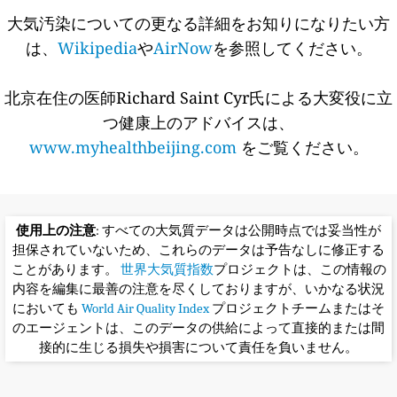
大気汚染についての更なる詳細をお知りになりたい方
は、
Wikipedia
や
AirNow
を参照してください。
北京在住の医師Richard Saint Cyr氏による大変役に立
つ健康上のアドバイスは、
www.myhealthbeijing.com
をご覧ください。
使用上の注意
: すべての大気質データは公開時点では妥当性が
担保されていないため、これらのデータは予告なしに修正する
ことがあります。
世界大気質指数
プロジェクトは、この情報の
内容を編集に最善の注意を尽くしておりますが、いかなる状況
においても
World Air Quality Index
プロジェクトチームまたはそ
のエージェントは、このデータの供給によって直接的または間
接的に生じる損失や損害について責任を負いません。