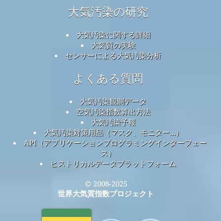
大気汚染の研究
大気汚染に関する詳細
大気質の実験
センサーによる大気汚染分析
よくある質問
大気汚染観測データ
空気汚染指数算出方法
大気汚染予報
大気汚染対策用品（マスク、モニター...）
API（アプリケーションプログラミングインターフェー
ス）
ヒストリカルデータプラットフォーム
© 2008-2025
世界大気質指数プロジェクト