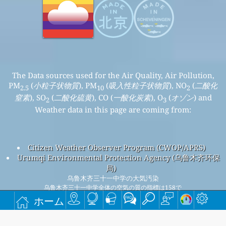
The Data sources used for the Air Quality, Air Pollution,
PM
(
小粒子状物質
), PM
(
吸入性粒子状物質
), NO
(
二酸化
2.5
10
2
窒素
), SO
(
二酸化硫黄
), CO (
一酸化炭素
), O
(
オゾン
) and
2
3
Weather data in this page are coming from:
Citizen Weather Observer Program (CWOP/APRS)
Urumqi Environmental Protection Agency (乌鲁木齐环保
局)
乌鲁木齐三十一中学の大気汚染
乌鲁木齐三十一中学全体の空気の質の指標は158で
す。
ホーム
乌鲁木齐三十一中学PM
(小粒子状物質) AQIは104です。 - 乌鲁
2.5
木齐三十一中学PM
(吸入性粒子状物質) AQIは158です。 - 乌鲁
10
木齐三十一中学NO
(二酸化窒素) AQIは14です。 - 乌鲁木齐三十
2