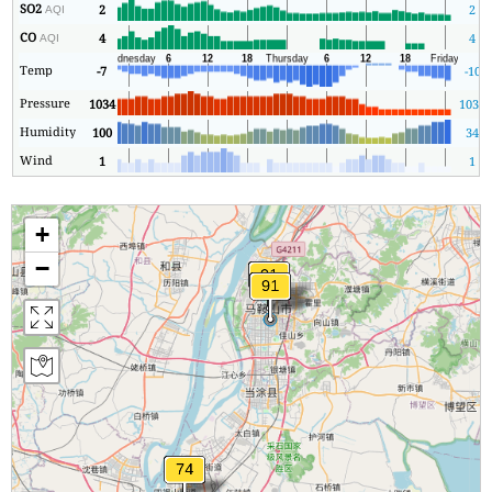
SO2
2
2
AQI
CO
4
4
AQI
Temp
-7
-10
Pressure
1034
1034
Humidity
100
34
Wind
1
1
+
−