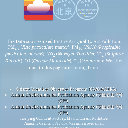
The Data sources used for the Air Quality, Air Pollution,
PM
(
fine particulate matter
), PM
(
PM10 (Respirable
2.5
10
particulate matter)
), NO
(
Nitrogen Dioxide
), SO
(
Sulphur
2
2
Dioxide
), CO (
Carbon Monoxide
), O
(
Ozone
) and Weather
3
data in this page are coming from:
Citizen Weather Observer Program (CWOP/APRS)
Anhui Environmental Protection Agency (安徽省生态环
境厅)
Anhui Environmental Protection Agency (安徽省生态环
境厅)
Tianping Garment Factory, Maanshan Air Pollution
Tianping Garment Factory, Maanshan overall air