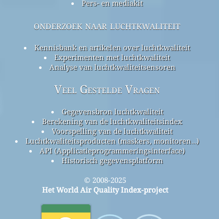
Pers- en mediakit
onderzoek naar luchtkwaliteit
Kennisbank en artikelen over luchtkwaliteit
Experimenten met luchtkwaliteit
Analyse van luchtkwaliteitsensoren
Veel Gestelde Vragen
Gegevensbron luchtkwaliteit
Berekening van de luchtkwaliteitsindex
Voorspelling van de luchtkwaliteit
Luchtkwaliteitsproducten (maskers, monitoren…)
API (Applicatieprogrammeringsinterface)
Historisch gegevensplatform
© 2008-2025
Het World Air Quality Index-project