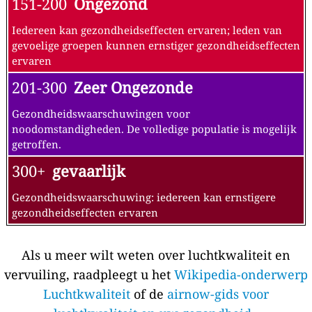
151-200
Ongezond
Iedereen kan gezondheidseffecten ervaren; leden van
gevoelige groepen kunnen ernstiger gezondheidseffecten
ervaren
201-300
Zeer Ongezonde
Gezondheidswaarschuwingen voor
noodomstandigheden. De volledige populatie is mogelijk
getroffen.
300+
gevaarlijk
Gezondheidswaarschuwing: iedereen kan ernstigere
gezondheidseffecten ervaren
Als u meer wilt weten over luchtkwaliteit en
vervuiling, raadpleegt u het
Wikipedia-onderwerp
Luchtkwaliteit
of de
airnow-gids voor