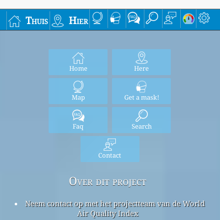
Thuis
Hier
Home
Here
Map
Get a mask!
Faq
Search
Contact
Over dit project
Neem contact op met het projectteam van de World
Air Quality Index