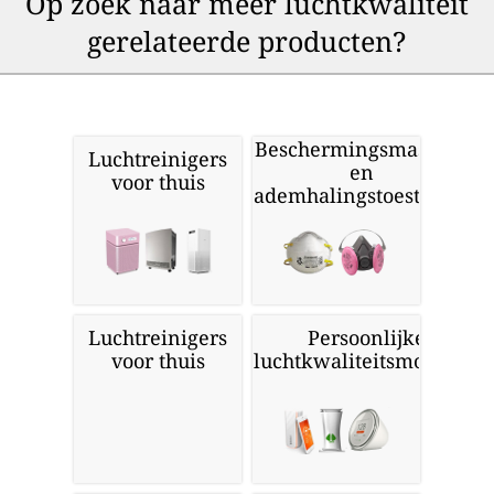
Op zoek naar meer luchtkwaliteit
gerelateerde producten?
Beschermingsmaskers
Luchtreinigers
en
voor thuis
ademhalingstoestellen
Luchtreinigers
Persoonlijke
voor thuis
luchtkwaliteitsmonitors