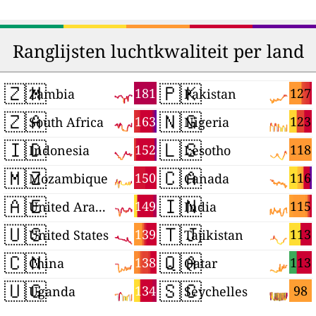
Ranglijsten luchtkwaliteit per land
🇿🇲
🇵🇰
181
127
Zambia
Pakistan
🇿🇦
🇳🇬
163
123
South Africa
Nigeria
🇮🇩
🇱🇸
152
118
Indonesia
Lesotho
🇲🇿
🇨🇦
150
116
Mozambique
Canada
🇦🇪
🇮🇳
149
115
United Arab Emirates
India
🇺🇸
🇹🇯
139
113
United States
Tajikistan
🇨🇳
🇶🇦
138
113
China
Qatar
🇺🇬
🇸🇨
134
98
Uganda
Seychelles