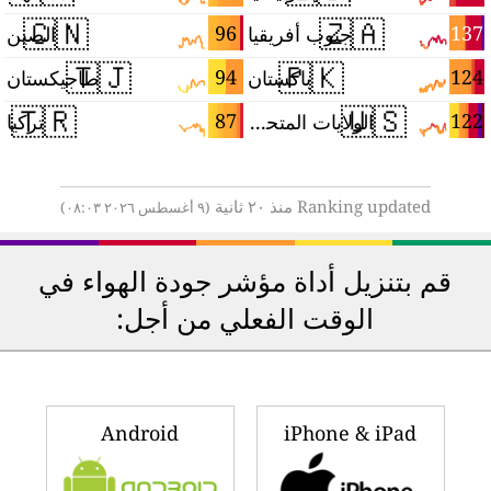
🇨🇳
🇿🇦
4
96
137
جنوب أفريقيا
الصين
🇹🇯
🇵🇰
4
94
124
باكستان
طاجيكستان
🇹🇷
🇺🇸
3
87
122
الولايات المتحدة
تركيا
Ranking updated منذ ٢٠ ثانية
(٩ أغسطس ٢٠٢٦ ٠٨:٠٣)
قم بتنزيل أداة مؤشر جودة الهواء في
الوقت الفعلي من أجل:
Android
iPhone & iPad