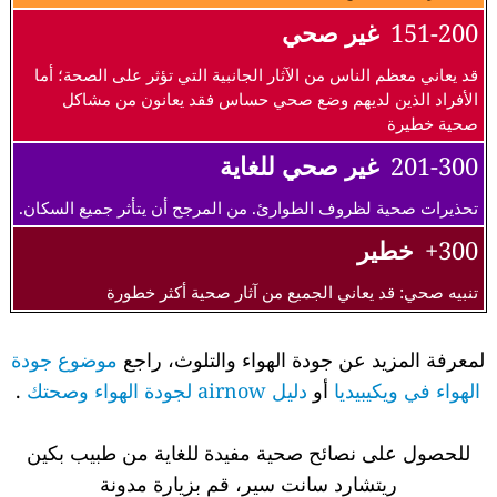
151-200
غير صحي
قد يعاني معظم الناس من الآثار الجانبية التي تؤثر على الصحة؛ أما
الأفراد الذين لديهم وضع صحي حساس فقد يعانون من مشاكل
صحية خطيرة
201-300
غير صحي للغاية
تحذيرات صحية لظروف الطوارئ. من المرجح أن يتأثر جميع السكان.
300+
خطير
تنبيه صحي: قد يعاني الجميع من آثار صحية أكثر خطورة
لمعرفة المزيد عن جودة الهواء والتلوث، راجع
موضوع جودة
الهواء في ويكيبيديا
أو
دليل airnow لجودة الهواء وصحتك
.
للحصول على نصائح صحية مفيدة للغاية من طبيب بكين
ريتشارد سانت سير، قم بزيارة مدونة