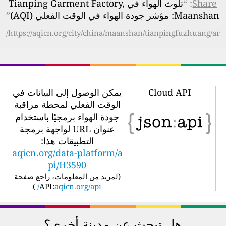
Share
: “
تلوث الهواء في Tianping Garment Factory,
Maanshan: مؤشر جودة الهواء في الوقت الفعلي (AQI)
”
https://aqicn.org/city/china/maanshan/tianpingfuzhuang/ar/
Cloud API
يمكن الوصول إلى البيانات في
الوقت الفعلي لمحطة مراقبة
جودة الهواء برمجيًا باستخدام
عنوان URL لواجهة برمجة
التطبيقات هذا:
aqicn.org/data-platform/a
pi/H3590
(
لمزيد من المعلومات، راجع صفحة
)
API:
aqicn.org/api/
هل تبحث عن مدينة أخرى؟