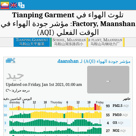
تلوث الهواء في
Tianping Garment
Factory, Maansha
: مؤشر جودة الهواء في
الوقت الفعلي (AQI)
Hudong Road No.4 Elementary School, Maanshan
Tianping Garment
Maanshan steel factory power plant, Maanshan
Factory, Maanshan
马鞍山天平服装
马鞍山湖东路四小
马鞍山马钢动力厂
مؤشر جودة الهواء (AQI) لـ
Tianping Garment Factory, Maanshan
جيد
-
Updated on Friday, Jan 1st 2021, 01:00 am
درجة حرارة:
-
°C
حاضِر
اليومين الماضيين
دقيقة
ال
PM2.5
5
50
93
AQI
PM10
30
55
AQI
O3
3
4
AQI
NO2
7
27
AQI