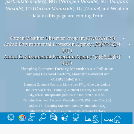
particulate matter)
), NO
(
Nitrogen Dioxide
), SO
(
Sulphur
2
2
Dioxide
), CO (
Carbon Monoxide
), O
(
Ozone
) and Weather
3
data in this page are coming from:
Citizen Weather Observer Program (CWOP/APRS)
Anhui Environmental Protection Agency (安徽省生态环
境厅)
Anhui Environmental Protection Agency (安徽省生态环
境厅)
Tianping Garment Factory, Maanshan Air Pollution
Tianping Garment Factory, Maanshan overall air
quality index is 93
Tianping Garment Factory, Maanshan PM
(fine particulate
2.5
matter) AQI is 93 - Tianping Garment Factory, Maanshan
PM
(PM10 (Respirable particulate matter)) AQI is 55 -
10
Tianping Garment Factory, Maanshan NO
(Nitrogen Dioxide)
2
AQI is 27 - Tianping Garment Factory, Maanshan SO
2
(Sulphur Dioxide) AQI is 2 - Tianping Garment Factory,
Maanshan O
(Ozone) AQI is 4 - Tianping Garment Factory,
بيت
هنا
3
Maanshan CO (Carbon Monoxide) AQI is 4 -