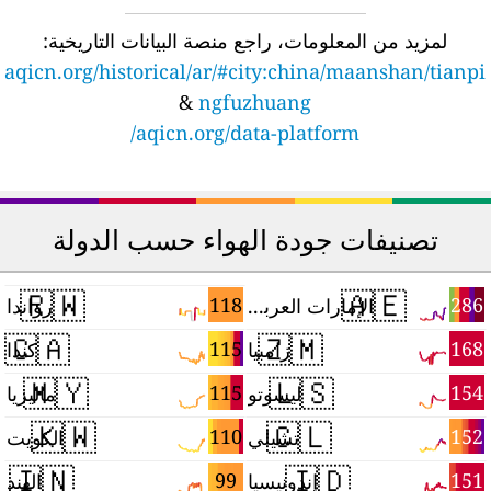
لمزيد من المعلومات، راجع منصة البيانات التاريخية:
aqicn.org/historical/ar/#city:china/maanshan/tianp
&
ngfuzhuang
aqicn.org/data-platform/
تصنيفات جودة الهواء حسب الدولة
🇷🇼
🇦🇪
6
118
286
الإمارات العربية المتحدة
رواندا
🇨🇦
🇿🇲
5
115
168
زامبيا
كندا
🇲🇾
🇱🇸
4
115
154
ليسوتو
ماليزيا
🇰🇼
🇨🇱
3
110
152
تشيلي
الكويت
🇮🇳
🇮🇩
0
99
151
إندونيسيا
الهند