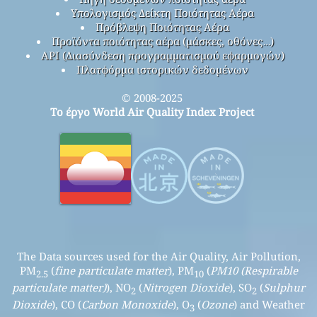
Υπολογισμός Δείκτη Ποιότητας Αέρα
Πρόβλεψη Ποιότητας Αέρα
Προϊόντα ποιότητας αέρα (μάσκες, οθόνες…)
API (Διασύνδεση προγραμματισμού εφαρμογών)
Πλατφόρμα ιστορικών δεδομένων
© 2008-2025
Το έργο World Air Quality Index Project
The Data sources used for the Air Quality, Air Pollution,
PM
(
fine particulate matter
), PM
(
PM10 (Respirable
2.5
10
particulate matter)
), NO
(
Nitrogen Dioxide
), SO
(
Sulphur
2
2
Dioxide
), CO (
Carbon Monoxide
), O
(
Ozone
) and Weather
3