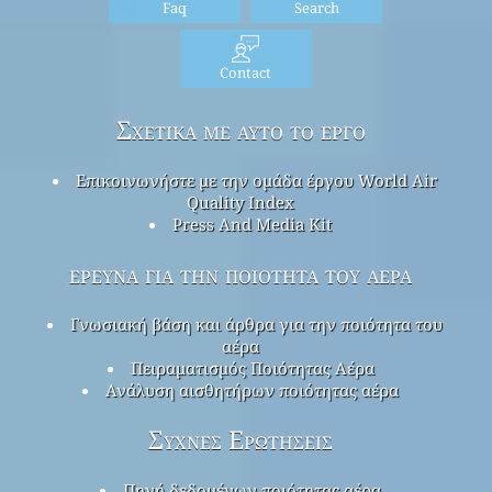
Faq
Search
Contact
Σχετικά με αυτό το έργο
Επικοινωνήστε με την ομάδα έργου World Air
Quality Index
Press And Media Kit
έρευνα για την ποιότητα του αέρα
Γνωσιακή βάση και άρθρα για την ποιότητα του
αέρα
Πειραματισμός Ποιότητας Αέρα
Ανάλυση αισθητήρων ποιότητας αέρα
Συχνές Ερωτήσεις
Πηγή δεδομένων ποιότητας αέρα