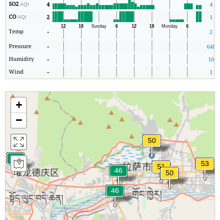
SO2
4
4
AQI
CO
2
1
AQI
Temp
-
2
Pressure
-
648
Humidity
-
10
Wind
-
1
+
−