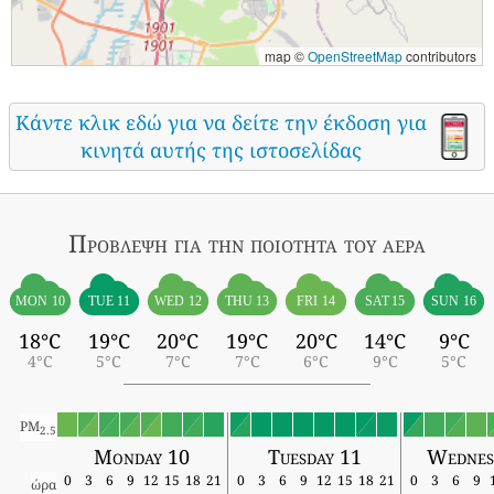
map ©
OpenStreetMap
contributors
Κάντε κλικ εδώ για να δείτε την έκδοση για
κινητά αυτής της ιστοσελίδας
Πρόβλεψη για την ποιότητα του αέρα
MON 10
TUE 11
WED 12
THU 13
FRI 14
SAT 15
SUN 16
18°C
19°C
20°C
19°C
20°C
14°C
9°C
4°C
5°C
7°C
7°C
6°C
9°C
5°C
PM
2.5
Monday 10
Tuesday 11
Wednes
0
3
6
9
12
15
18
21
0
3
6
9
12
15
18
21
0
3
6
9
ώρα