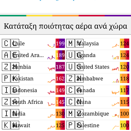
Κατάταξη ποιότητας αέρα ανά χώρα
🇨🇱
🇲🇾
199
124
Chile
Malaysia
🇦🇪
🇺🇬
189
124
United Arab Emirates
Uganda
🇿🇲
🇺🇸
187
120
Zambia
United States
🇵🇰
🇿🇼
162
118
Pakistan
Zimbabwe
🇮🇩
🇨🇦
149
117
Indonesia
Canada
🇿🇦
🇨🇳
145
115
South Africa
China
🇮🇳
🇲🇿
130
100
India
Mozambique
🇰🇼
🇵🇸
125
100
Kuwait
Palestine