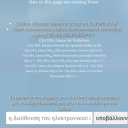
data in this page are coming from:
Citizen Weather Observer Program (CWOP/APRS)
Tibet Autonomous Region Environmental Protection
Agency (西藏自治区环境保护厅)
City EPA, Lhasa Air Pollution
City EPA, Lhasa overall air quality index is 50
City EPA, Lhasa PM
(fine particulate matter) AQI is 34 -
2.5
City EPA, Lhasa PM
(PM10 (Respirable particulate matter))
10
AQI is 7 - City EPA, Lhasa NO
(Nitrogen Dioxide) AQI is 5 -
2
City EPA, Lhasa SO
(Sulphur Dioxide) AQI is 4 - City EPA,
2
Lhasa O
(Ozone) AQI is 50 - City EPA, Lhasa CO (Carbon
3
Monoxide) AQI is 2 -
Εγγραφείτε στη δωρεάν μηνιαία λίστα αλληλογραφίας
μας και λάβετε ειδοποίηση όταν είναι διαθέσιμα νέα
άρθρα.
υποβάλλουν