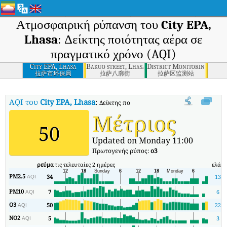
Ατμοσφαιρική ρύπανση του
City EPA,
Lhasa
: Δείκτης ποιότητας αέρα σε
πραγματικό χρόνο (AQI)
City EPA, Lhasa
Bakuo street, Lhasa
District Monitoring Stati
拉萨市环保局
拉萨八廓街
拉萨区监测站
AQI του
City EPA, Lhasa
:
Δείκτης ποιότητας αέρα σε πραγματικό χρόνο 
Μέτριος
50
Updated on Monday 11:00
Πρωτογενής ρύπος:
o3
ρεύμα
τις τελευταίες 2 ημέρες
ελάχ
PM2.5
34
13
AQI
PM10
7
6
AQI
O3
50
22
AQI
NO2
5
3
AQI