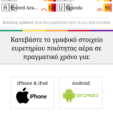
🇦🇪
🇺🇬
125
95
United Arab Emirates
Uganda
Ranking updated λίγα δευτερόλεπτα πριν
(6 Αυγ 2026 2:43 ΜΜ)
Κατεβάστε το γραφικό στοιχείο
ευρετηρίου ποιότητας αέρα σε
πραγματικό χρόνο για:
iPhone & iPad
Android