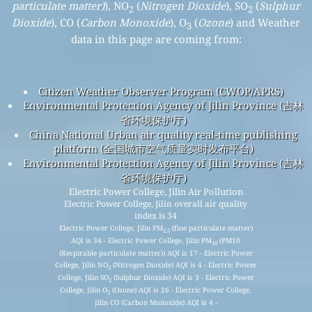
particulate matter)
), NO
(
Nitrogen Dioxide
), SO
(
Sulphur
2
2
Dioxide
), CO (
Carbon Monoxide
), O
(
Ozone
) and Weather
3
data in this page are coming from:
Citizen Weather Observer Program (CWOP/APRS)
Environmental Protection Agency of Jilin Province (吉林
省环境保护厅)
China National Urban air quality real-time publishing
platform (全国城市空气质量实时发布平台)
Environmental Protection Agency of Jilin Province (吉林
省环境保护厅)
Electric Power College, Jilin Air Pollution
Electric Power College, Jilin overall air quality
index is 34
Electric Power College, Jilin PM
(fine particulate matter)
2.5
AQI is 34 - Electric Power College, Jilin PM
(PM10
10
(Respirable particulate matter)) AQI is 17 - Electric Power
College, Jilin NO
(Nitrogen Dioxide) AQI is 4 - Electric Power
2
College, Jilin SO
(Sulphur Dioxide) AQI is 3 - Electric Power
2
College, Jilin O
(Ozone) AQI is 26 - Electric Power College,
3
Jilin CO (Carbon Monoxide) AQI is 4 -