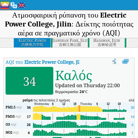
Ατμοσφαιρική ρύπανση του
Electric
Power College, Jilin
: Δείκτης ποιότητας
αέρα σε πραγματικό χρόνο (AQI)
Electric Power
Jiangnan Park, Jilin
Hadawan, Jilin
College, Jilin
吉林电力学院
吉林江南公园
吉林哈达湾
AQI του
Electric Power College, Jilin
:
Δείκτης ποιότητας αέρα σε πρ
Καλός
34
Updated on Thursday 22:00
θερμοκρασία:
24
°C
ρεύμα
τις τελευταίες 2 ημέρες
ελάχ
PM2.5
34
30
AQI
PM10
17
10
AQI
O3
26
6
AQI
NO2
4
1
AQI