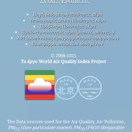
Συχνές Ερωτήσεις
Πηγή δεδομένων ποιότητας αέρα
Υπολογισμός Δείκτη Ποιότητας Αέρα
Πρόβλεψη Ποιότητας Αέρα
Προϊόντα ποιότητας αέρα (μάσκες, οθόνες…)
API (Διασύνδεση προγραμματισμού εφαρμογών)
Πλατφόρμα ιστορικών δεδομένων
© 2008-2025
Το έργο World Air Quality Index Project
The Data sources used for the Air Quality, Air Pollution,
PM
(
fine particulate matter
), PM
(
PM10 (Respirable
2.5
10