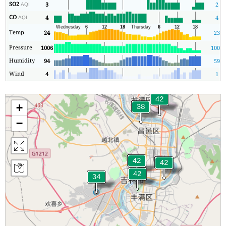
SO2
3
2
AQI
CO
4
4
AQI
Temp
24
23
Pressure
1006
1006
Humidity
94
59
Wind
4
1
+
−