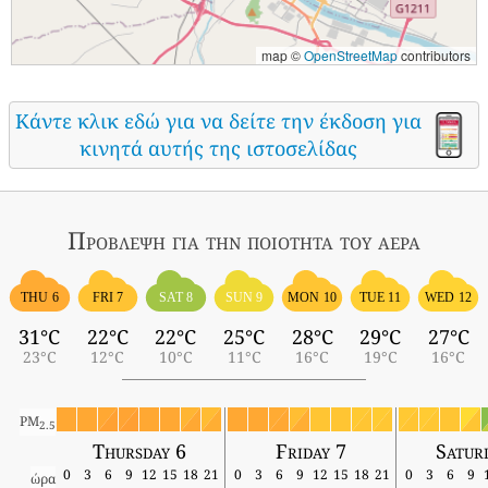
map ©
OpenStreetMap
contributors
Κάντε κλικ εδώ για να δείτε την έκδοση για
κινητά αυτής της ιστοσελίδας
Πρόβλεψη για την ποιότητα του αέρα
THU 6
FRI 7
SAT 8
SUN 9
MON 10
TUE 11
WED 12
31°C
22°C
22°C
25°C
28°C
29°C
27°C
23°C
12°C
10°C
11°C
16°C
19°C
16°C
PM
2.5
Thursday 6
Friday 7
Satur
0
3
6
9
12
15
18
21
0
3
6
9
12
15
18
21
0
3
6
9
ώρα