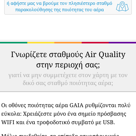
ή αφήστε μας να βρούμε τον πλησιέστερο σταθμό
παρακολούθησης της ποιότητας του αέρα
Γνωρίζετε σταθμούς Air Quality
στην περιοχή σας;
γιατί να μην συμμετέχετε στον χάρτη με τον
δικό σας σταθμό ποιότητας αέρα;
Οι οθόνες ποιότητας αέρα GAIA ρυθμίζονται πολύ
εύκολα: Χρειάζεστε μόνο ένα σημείο πρόσβασης
WIFI και ένα τροφοδοτικό συμβατό με USB.
Μόλις συνδεθείτε, τα επίπεδα ατμοσφαιρικής