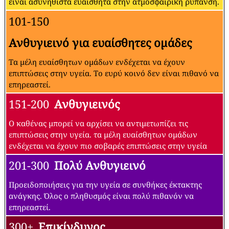
είναι ασυνήθιστα ευαίσθητα στην ατμοσφαιρική ρύπανση.
101-150
Ανθυγιεινό για ευαίσθητες ομάδες
Τα μέλη ευαίσθητων ομάδων ενδέχεται να έχουν
επιπτώσεις στην υγεία. Το ευρύ κοινό δεν είναι πιθανό να
επηρεαστεί.
151-200
Ανθυγιεινός
Ο καθένας μπορεί να αρχίσει να αντιμετωπίζει τις
επιπτώσεις στην υγεία. τα μέλη ευαίσθητων ομάδων
ενδέχεται να έχουν πιο σοβαρές επιπτώσεις στην υγεία
201-300
Πολύ Ανθυγιεινό
Προειδοποιήσεις για την υγεία σε συνθήκες έκτακτης
ανάγκης. Όλος ο πληθυσμός είναι πολύ πιθανόν να
επηρεαστεί.
300+
Επικίνδυνος