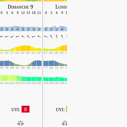
Dimanche 9
Lundi 10
Mardi 11
0
3
6
9
12
15
18
21
0
3
6
9
12
15
18
21
0
3
6
9
12
15
18
3
3
3
4
3
3
3
2
2
2
2
4
3
4
4
3
3
3
3
4
3
5
5
14°
14°
17°
22°
25°
25°
20°
18°
17°
16°
19°
25°
27°
26°
21°
19°
18°
17°
23°
27°
28°
26°
21°
78
79
68
51
45
48
76
81
77
80
71
57
51
62
85
86
85
87
56
46
44
52
76
1014
1014
1014
1013
1011
1010
1010
1010
1010
1009
1011
1009
1008
1007
1008
1008
1007
1007
1007
1007
1006
1006
1006
8
2
UVI:
UVI:
4:29 ~ 18:51