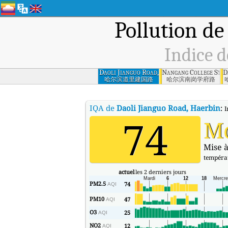
Pollution de 
Indice d
Daoli Jianguo Road,
Nangang College Stre
D
Haerbin
哈尔滨道里建国路
哈尔滨南岗学府路
IQA de
Daoli Jianguo Road, Haerbin
:
I
74
M
Mise à
tempéra
actuel
les 2 derniers jours
PM2.5
74
AQI
PM10
47
AQI
O3
25
AQI
NO2
12
AQI