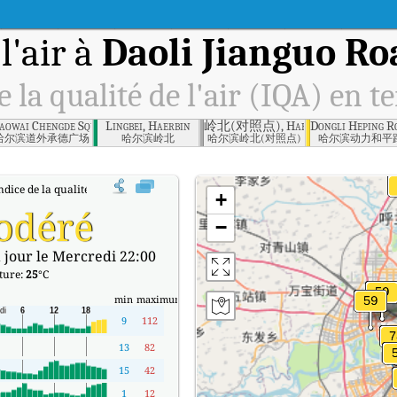
l'air à
Daoli Jianguo Ro
e la qualité de l'air (IQA) en t
et, Haerbin
aowai Chengde Square, Haerbin
Lingbei, Haerbin
岭北(对照点), Haerbin
Dongli Heping R
哈尔滨道外承德广场
哈尔滨岭北
哈尔滨岭北(对照点)
哈尔滨动力和平
ndice de la qualité de l'air (IQA) à Daoli Jianguo Road, Haerbin en temps réel.
+
odéré
−
 jour le Mercredi 22:00
ture:
25
°C
min
maximum
9
112
13
82
15
42
1
12