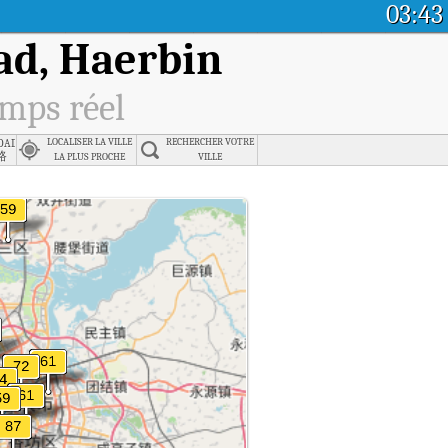
03:43
ad, Haerbin
emps réel
oad, Haerbin
LOCALISER LA VILLE
RECHERCHER VOTRE
路
LA PLUS PROCHE
VILLE