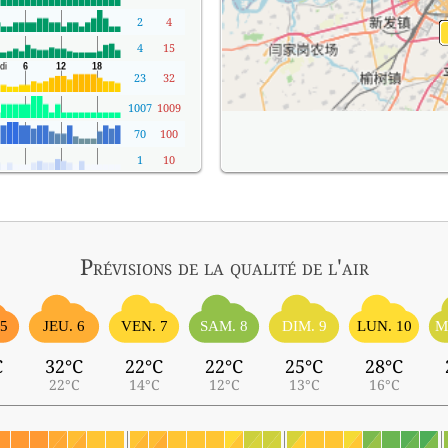
2
4
4
15
23
32
1007
1009
70
100
1
10
Prévisions
de la qualité de l'air
 5
JEU. 6
VEN. 7
SAM. 8
DIM. 9
LUN. 10
M
C
32°C
22°C
22°C
25°C
28°C
22°C
14°C
12°C
13°C
16°C