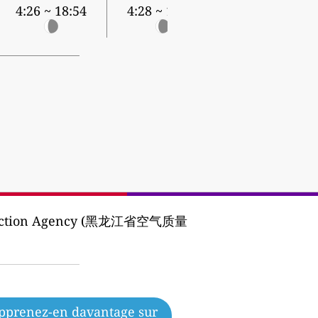
4:26 ~ 18:54
4:28 ~ 18:52
rotection Agency (黑龙江省空气质量
pprenez-en davantage sur