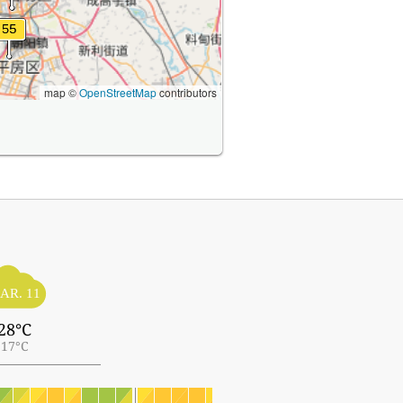
map ©
OpenStreetMap
contributors
AR. 11
28°C
17°C