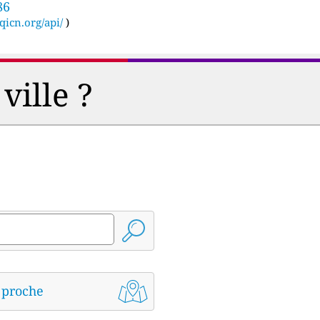
86
qicn.org/api/
)
ville ?
s proche