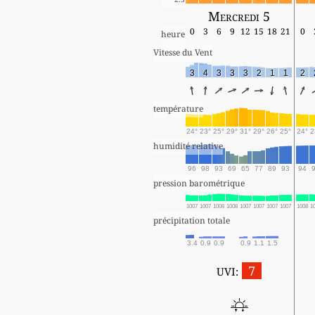
Mercredi 5
0
3
6
9
12
15
18
21
0
heure
Vitesse du Vent
3
4
3
3
3
2
1
1
2
température
24°
23°
25°
29°
31°
29°
26°
25°
24°
2
humidité relative
96
98
93
69
65
77
89
93
94
pression barométrique
1007
1007
1008
1008
1007
1007
1007
1007
1008
1
précipitation totale
3.4
0.9
0.9
0.9
1.1
1.5
7
UVI: