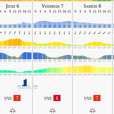
Jeudi 6
Vendredi 7
Samedi 8
3
6
9
12
15
18
21
0
3
6
9
12
15
18
21
0
3
6
9
12
15
18
21
2
2
2
3
4
5
4
5
7
8
9
8
8
6
6
5
4
4
5
4
4
3
3
3°
26°
30°
30°
31°
22°
22°
21°
17°
17°
20°
22°
21°
17°
15°
13°
12°
15°
20°
22°
22°
18°
16°
95
85
66
65
62
99
97
95
92
79
56
53
60
71
75
69
68
63
50
43
49
71
74
007
1008
1007
1006
1003
1006
1006
1008
1009
1012
1013
1013
1014
1015
1016
1017
1017
1018
1017
1016
1015
1015
1015
0.1
26.6
0.1
0.2
7
8
7
UVI:
UVI:
UVI: