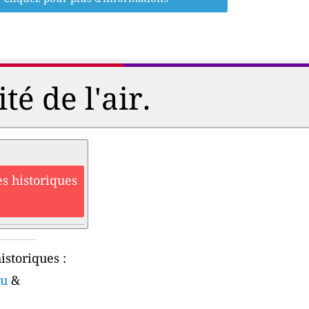
é de l'air.
s historiques
istoriques :
lu
&