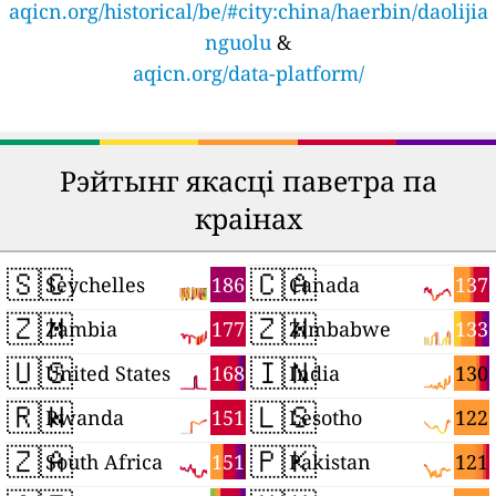
aqicn.org/historical/be/#city:china/haerbin/daolijia
nguolu
&
aqicn.org/data-platform/
Рэйтынг якасці паветра па
краінах
🇸🇨
🇨🇦
186
137
Seychelles
Canada
🇿🇲
🇿🇼
177
133
Zambia
Zimbabwe
🇺🇸
🇮🇳
168
130
United States
India
🇷🇼
🇱🇸
151
122
Rwanda
Lesotho
🇿🇦
🇵🇰
151
121
South Africa
Pakistan