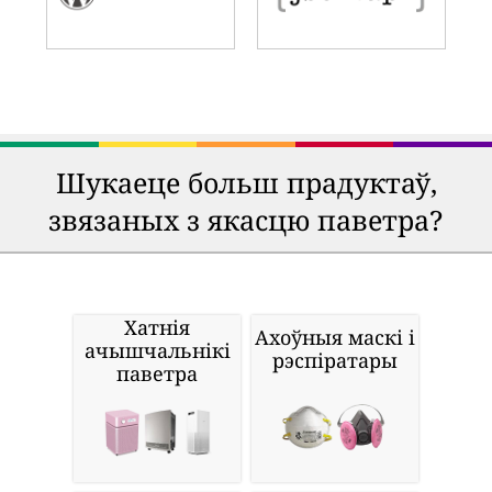
Шукаеце больш прадуктаў,
звязаных з якасцю паветра?
Хатнія
Ахоўныя маскі і
ачышчальнікі
рэспіратары
паветра