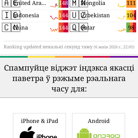
🇦🇪
🇲🇳
148
111
United Arab Emirates
Mongolia
🇮🇩
🇺🇿
144
104
Indonesia
Uzbekistan
🇨🇳
🇶🇦
144
98
China
Qatar
Ranking updated некалькі секунд таму
(6 жнів 2026 г., 22:01)
Спампуйце віджэт індэкса якасці
паветра ў рэжыме рэальнага
часу для:
iPhone & iPad
Android