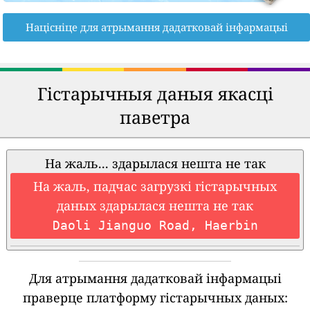
Націсніце для атрымання дадатковай інфармацыі
Гістарычныя даныя якасці
паветра
На жаль... здарылася нешта не так
На жаль, падчас загрузкі гістарычных
даных здарылася нешта не так
Daoli Jianguo Road, Haerbin
Для атрымання дадатковай інфармацыі
праверце платформу гістарычных даных: