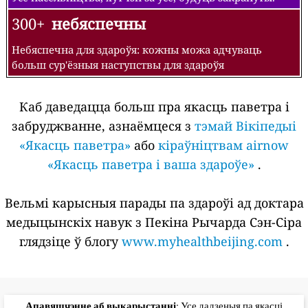
300+
небяспечны
Небяспечна для здароўя: кожны можа адчуваць
больш сур'ёзныя наступствы для здароўя
Каб даведацца больш пра якасць паветра і
забруджванне, азнаёмцеся з
тэмай Вікіпедыі
«Якасць паветра»
або
кіраўніцтвам airnow
«Якасць паветра і ваша здароўе»
.
Вельмі карысныя парады па здароўі ад доктара
медыцынскіх навук з Пекіна Рычарда Сэн-Сіра
глядзіце ў блогу
www.myhealthbeijing.com
.
Апавяшчэнне аб выкарыстанні
: Усе дадзеныя па якасці