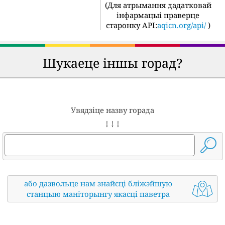
(
Для атрымання дадатковай
інфармацыі праверце
старонку API:
aqicn.org/api/
)
Шукаеце іншы горад?
Увядзіце назву горада
↓ ↓ ↓
або дазвольце нам знайсці бліжэйшую
станцыю маніторынгу якасці паветра