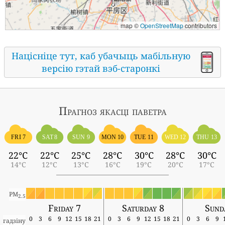
map ©
OpenStreetMap
contributors
Націсніце тут, каб убачыць мабільную
версію гэтай вэб-старонкі
Прагноз якасці паветра
FRI 7
SAT 8
SUN 9
MON 10
TUE 11
WED 12
THU 13
22°C
22°C
25°C
28°C
30°C
28°C
30°C
14°C
12°C
13°C
16°C
19°C
20°C
17°C
PM
2.5
Friday 7
Saturday 8
Sund
0
3
6
9
12
15
18
21
0
3
6
9
12
15
18
21
0
3
6
9
гадзіну