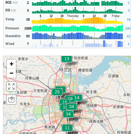
SO2
2
2
AQI
CO
3
3
AQI
Temp
18
18
Pressure
1009
1004
Humidity
93
62
Wind
7
1
+
−