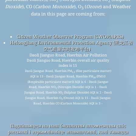
2
2
Dioxide
), CO (
Carbon Monoxide
), O
(
Ozone
) and Weather
3
data in this page are coming from:
Citizen Weather Observer Program (CWOP/APRS)
Helongjiang Environmental Protection Agency (黑龙江省
空气质量实时发布平台)
Daoli Jianguo Road, Haerbin Air Pollution
Daoli Jianguo Road, Haerbin overall air quality
index is 15
Daoli Jianguo Road, Haerbin PM
(fine particulate matter)
2.5
AQI is 13 - Daoli Jianguo Road, Haerbin PM
(PM10
10
(Respirable particulate matter)) AQI is 6 - Daoli Jianguo
Road, Haerbin NO
(Nitrogen Dioxide) AQI is 1 - Daoli
2
Jianguo Road, Haerbin SO
(Sulphur Dioxide) AQI is 2 - Daoli
2
Jianguo Road, Haerbin O
(Ozone) AQI is 15 - Daoli Jianguo
3
Road, Haerbin CO (Carbon Monoxide) AQI is 3 -
Падпішыцеся на наш бясплатны штомесячны спіс
рассылкі і атрымлівайце апавяшчэнні, калі з'явяцца