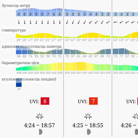
Хуткасць ветру
6
6
8
9
8
7
6
6
5
5
5
5
4
4
3
3
3
3
3
3
тэмпература
18°
16°
17°
20°
22°
21°
17°
15°
13°
12°
15°
20°
22°
22°
17°
16°
14°
13°
17°
22°
адносная вільготнасць паветра
96
89
74
55
52
56
70
72
72
67
61
49
42
47
69
73
75
77
67
50
бараметрычны ціск
1008
1010
1012
1013
1014
1014
1015
1016
1016
1016
1017
1017
1015
1014
1013
1013
1013
1012
1013
1011
1
агульная колькасць ападкаў
14
8
7
UVI:
UVI:
UVI:
4:24 ~ 18:57
4:25 ~ 18:55
4:26 ~