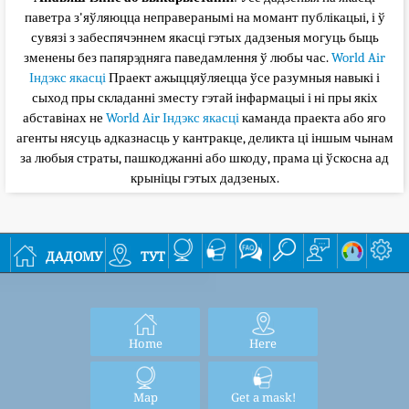
паветра з'яўляюцца неправеранымі на момант публікацыі, і ў
сувязі з забеспячэннем якасці гэтых дадзеныя могуць быць
зменены без папярэдняга паведамлення ў любы час.
World Air
Індэкс якасці
Праект ажыццяўляецца ўсе разумныя навыкі і
сыход пры складанні зместу гэтай інфармацыі і ні пры якіх
абставінах не
World Air Індэкс якасці
каманда праекта або яго
агенты нясуць адказнасць у кантракце, деликта ці іншым чынам
за любыя страты, пашкоджанні або шкоду, прама ці ўскосна ад
крыніцы гэтых дадзеных.
дадому
тут
Home
Here
Map
Get a mask!