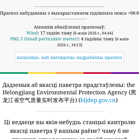
Прагноз пабудаваны з выкарыстаннем гадзіннага пояса +08:
Апошнія абнаўленні прагнозаў:
Wind
: 17 гадзін таму
[6 жнів 2026 г., 04:44]
PM2.5 (Small particulate matter)
: 4 гадзіны таму
[6 жнів
2026 г., 18:13]
націсніце, каб паглядзець падрабязны прагноз
Дадзеныя аб якасці паветра прадстаўлены:
the
Helongjiang Environmental Protection Agency (黑
龙江省空气质量实时发布平台) (
hljdep.gov.cn
)
Ці ведаеце вы якія-небудзь станцыі кантролю
якасці паветра ў вашым раёне?
чаму б не