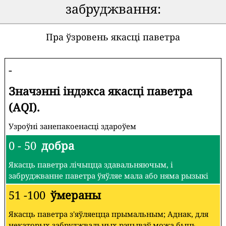
забруджвання:
Пра ўзровень якасці паветра
-
Значэнні індэкса якасці паветра
(AQI).
Узроўні занепакоенасці здароўем
0 - 50
добра
Якасць паветра лічыцца здавальняючым, і
забруджванне паветра ўяўляе мала або няма рызыкі
51 -100
ўмераны
Якасць паветра з'яўляецца прымальным; Аднак, для
некаторых забруджвальных рэчываў можа быць