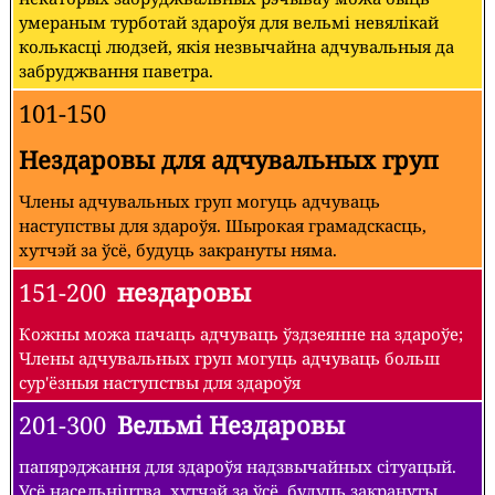
умераным турботай здароўя для вельмі невялікай
колькасці людзей, якія незвычайна адчувальныя да
забруджвання паветра.
101-150
Нездаровы для адчувальных груп
Члены адчувальных груп могуць адчуваць
наступствы для здароўя. Шырокая грамадскасць,
хутчэй за ўсё, будуць закрануты няма.
151-200
нездаровы
Кожны можа пачаць адчуваць ўздзеянне на здароўе;
Члены адчувальных груп могуць адчуваць больш
сур'ёзныя наступствы для здароўя
201-300
Вельмі Нездаровы
папярэджання для здароўя надзвычайных сітуацый.
Усё насельніцтва, хутчэй за ўсё, будуць закрануты.