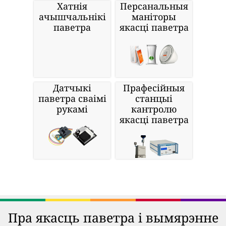
Хатнія
Персанальныя
ачышчальнікі
маніторы
паветра
якасці паветра
Датчыкі
Прафесійныя
паветра сваімі
станцыі
рукамі
кантролю
якасці паветра
Пра якасць паветра і вымярэнне