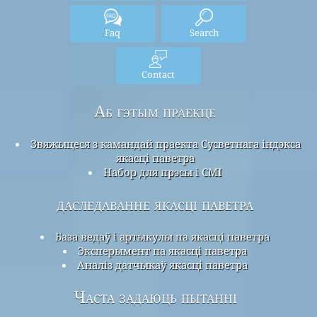
Faq
Search
Contact
Аб гэтым праекце
Звяжыцеся з камандай праекта Сусветнага індэкса
якасці паветра
Набор для прэсы і СМІ
даследаванне якасці паветра
База ведаў і артыкулы па якасці паветра
Эксперымент па якасці паветра
Аналіз датчыкаў якасці паветра
Часта задаюць пытанні