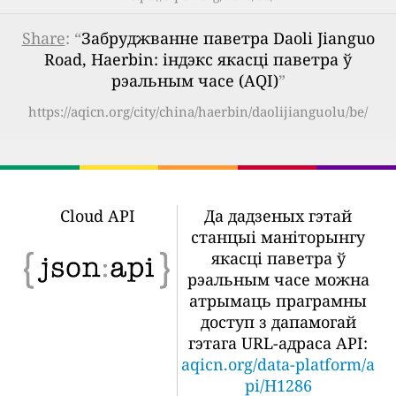
Share
: “
Забруджванне паветра Daoli Jianguo
Road, Haerbin: індэкс якасці паветра ў
рэальным часе (AQI)
”
https://aqicn.org/city/china/haerbin/daolijianguolu/be/
Cloud API
Да дадзеных гэтай
станцыі маніторынгу
якасці паветра ў
рэальным часе можна
атрымаць праграмны
доступ з дапамогай
гэтага URL-адраса API:
aqicn.org/data-platform/a
pi/H1286