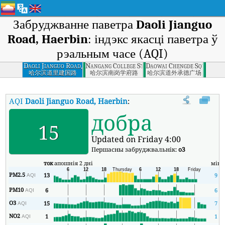
Забруджванне паветра
Daoli Jianguo
Road, Haerbin
: індэкс якасці паветра ў
рэальным часе (AQI)
Daoli Jianguo Road,
Nangang College Street, Haerbin
Daowai Chengde Square, H
Haerbin
哈尔滨道里建国路
哈尔滨南岗学府路
哈尔滨道外承德广场
AQI
Daoli Jianguo Road, Haerbin
:
Індэкс якасці паветра Daoli Ji
добра
15
Updated on Friday 4:00
Першасны забруджвальнік:
o3
ток
апошнія 2 дні
мін
PM2.5
13
9
AQI
PM10
6
6
AQI
O3
15
7
AQI
NO2
1
1
AQI