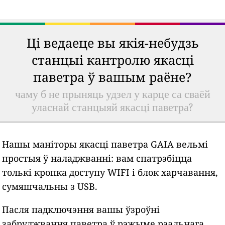
Ці ведаеце вы якія-небудзь
станцыі кантролю якасці
паветра ў вашым раёне?
чаму б не прыняць удзел у карце са сваёй
уласнай станцыяй якасці паветра?
Нашы маніторы якасці паветра GAIA вельмі
простыя ў наладжванні: вам спатрэбіцца
толькі кропка доступу WIFI і блок харчавання,
сумяшчальны з USB.
Пасля падключэння вашы ўзроўні
забруджвання паветра ў рэжыме рэальнага