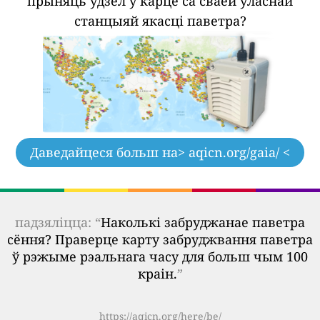
прыняць удзел у карце са сваёй уласнай
станцыяй якасці паветра?
Даведайцеся больш на
> aqicn.org/gaia/ <
падзяліцца: “
Наколькі забруджанае паветра
сёння? Праверце карту забруджвання паветра
ў рэжыме рэальнага часу для больш чым 100
краін.
”
https://aqicn.org/here/be/