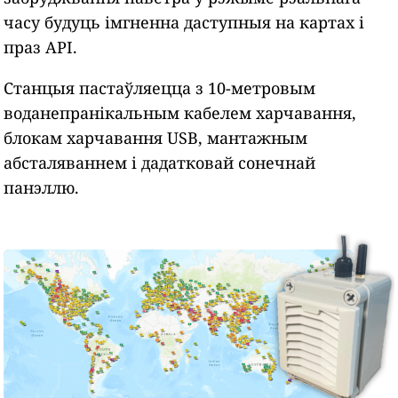
часу будуць імгненна даступныя на картах і
праз API.
Станцыя пастаўляецца з 10-метровым
воданепранікальным кабелем харчавання,
блокам харчавання USB, мантажным
абсталяваннем і дадатковай сонечнай
панэллю.