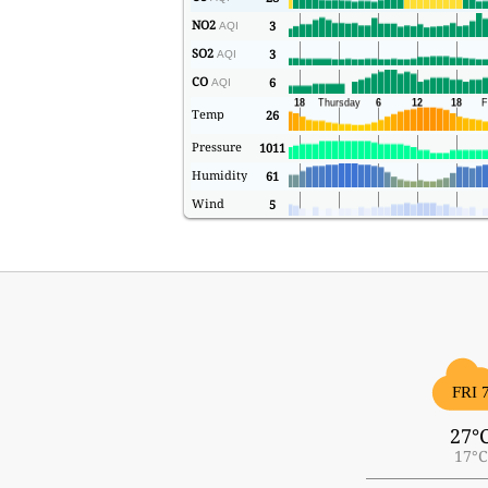
NO2
3
AQI
SO2
3
AQI
CO
6
AQI
Temp
26
Pressure
1011
Humidity
61
Wind
5
FRI 
27°
17°C