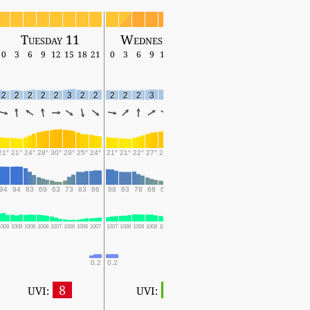
Tuesday 11
Wednesday 12
Thursday 13
0
3
6
9
12
15
18
21
0
3
6
9
12
15
18
21
0
3
6
9
12
15
18
2
2
2
2
2
3
2
2
2
2
2
3
3
2
1
2
1
2
3
6
7
7
5
21°
21°
24°
28°
30°
29°
25°
24°
21°
21°
22°
27°
28°
27°
24°
23°
22°
22°
24°
27°
28°
26°
24°
94
94
83
69
63
73
83
86
88
83
78
68
63
81
89
91
87
89
86
71
71
83
89
1009
1008
1008
1008
1007
1006
1006
1007
1007
1008
1008
1008
1007
1006
1007
1007
1007
1007
1007
1007
1006
1006
1007
0.2
0.2
0.1
8
1
UVI:
UVI: