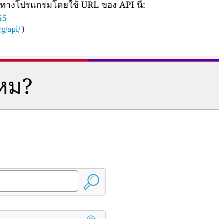
ยทางโปรแกรมโดยใช้ URL ของ API นี้:
55
g/api/
)
ไหม?