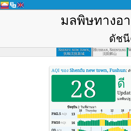
มลพิษทางอ
ดัชน
Shenfu new town,
Huishan, Shenyang
W
Fushun
抚顺沈抚新城
沈阳辉山
AQI ของ
Shenfu new town, Fushun
:
ด
28
ดี
Updat
มลพิษปฐม
ปัจจุบัน
2 วันที่ผ่านมา
PM2.5
13
AQI
PM10
16
AQI
O3
28
AQI