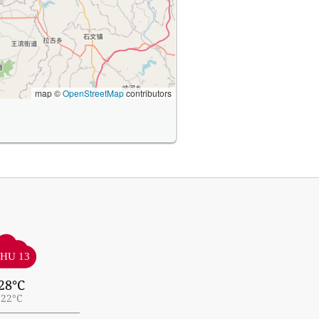
map ©
OpenStreetMap
contributors
HU 13
28°C
22°C