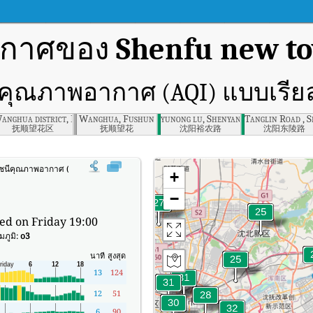
ากาศของ
Shenfu new t
ีคุณภาพอากาศ (AQI) แบบเรีย
anghua district, Fushun , Fushun
Wanghua, Fushun
yunong lu, Shenyang
Tanglin Road , S
抚顺望花区
抚顺望花
沈阳裕农路
沈阳东陵路
ัชนีคุณภาพอากาศ (AQI) แบบเรียลไทม์ของ Shenfu new town, Fushun
+
−
ed on Friday 19:00
ภูมิ:
o3
นาที
สูงสุด
13
124
12
51
6
90