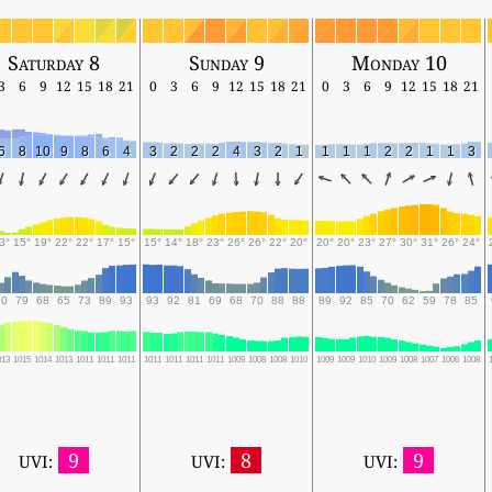
Saturday 8
Sunday 9
Monday 10
3
6
9
12
15
18
21
0
3
6
9
12
15
18
21
0
3
6
9
12
15
18
21
6
8
10
9
8
6
4
3
2
2
2
4
3
2
1
1
1
1
2
2
1
1
3
3°
15°
19°
22°
22°
17°
15°
15°
14°
18°
23°
26°
26°
22°
20°
20°
20°
23°
27°
30°
31°
26°
24°
70
79
68
65
73
89
93
93
92
81
69
68
70
88
88
89
92
85
70
62
59
78
85
013
1015
1014
1013
1011
1011
1011
1011
1011
1011
1011
1009
1008
1008
1010
1009
1009
1010
1009
1008
1007
1006
1008
9
8
9
UVI:
UVI:
UVI: