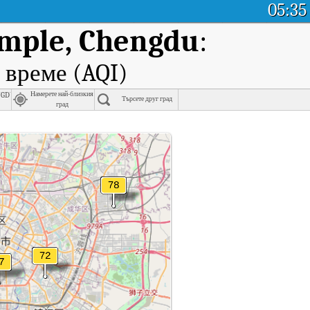
05:35
emple, Chengdu
:
 време (AQI)
ngdu
Намерете най-близкия
Търсете друг град
град
ngdu.