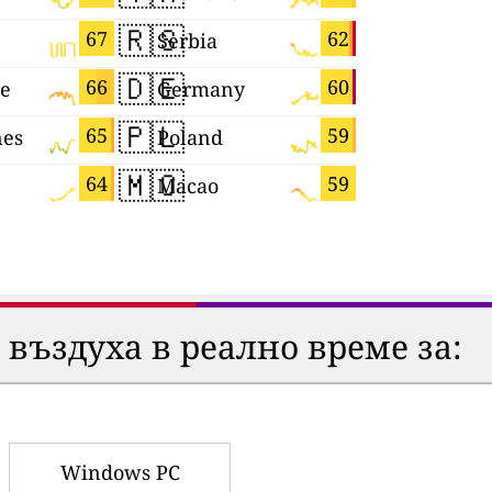
🇷🇸
🇬🇧
67
62
Serbia
🇩🇪
🇬🇭
66
60
re
Germany
Ghana
🇵🇱
🇳🇱
65
59
nes
Poland
Netherla
🇲🇴
🇨🇴
64
59
Macao
Colombia
 въздуха в реално време за:
Windows PC