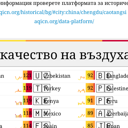
 информация проверете платформата за историче
qicn.org/historical/bg/#city:china/chengdu/caotangsi
aqicn.org/data-platform/
 качество на въздух
🇺🇿
🇧🇩
121
92
an
Uzbekistan
Banglad
🇹🇷
🇵🇸
119
92
Turkey
Palestin
🇰🇪
🇵🇪
119
91
Kenya
Peru
🇲🇽
🇦🇿
118
89
Mexico
Azerbaij
🇪🇸
🇯🇵
114
85
a
Spain
Japan