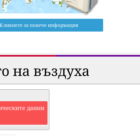
Кликнете за повече информация
о на въздуха
ическите данни