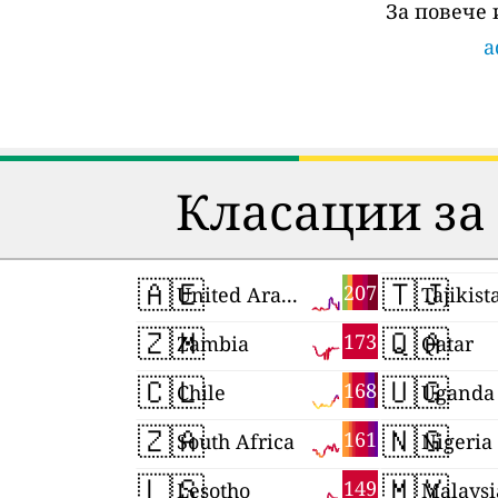
За повече
a
Класации за
🇦🇪
🇹🇯
207
United Arab Emirates
Tajikist
🇿🇲
🇶🇦
173
Zambia
Qatar
🇨🇱
🇺🇬
168
Chile
Uganda
🇿🇦
🇳🇬
161
South Africa
Nigeria
🇱🇸
🇲🇾
149
Lesotho
Malaysi