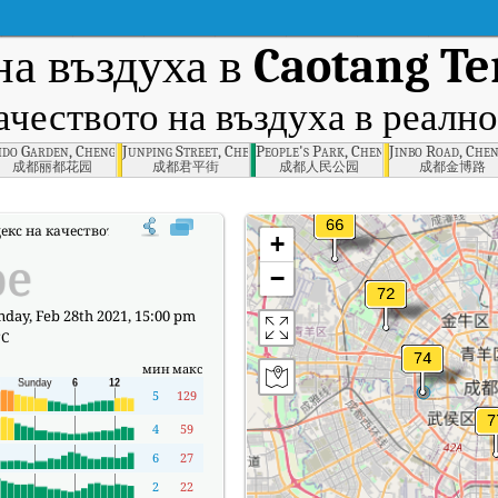
на въздуха в
Caotang T
ачеството на въздуха в реално
ido Garden, Chengdu
Junping Street, Chengdu
People's Park, Chengdu
Jinbo Road, Che
成都丽都花园
成都君平街
成都人民公园
成都金博路
екс на качеството на въздуха в реално време (AQI) на Caotang Temple, Che
+
ре
−
day, Feb 28th 2021, 15:00 pm
°C
мин
макс
5
129
4
59
6
27
2
22