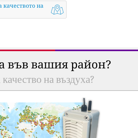
а качеството на
ха във вашия район?
а качество на въздуха?