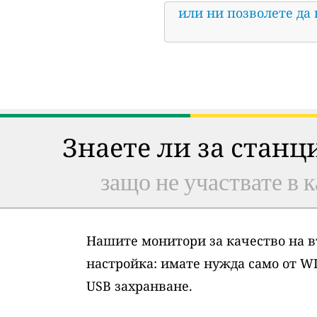
или ни позволете да
Знаете ли за станц
защо не участвате в к
Нашите монитори за качество на в
настройка: имате нужда само от WI
USB захранване.