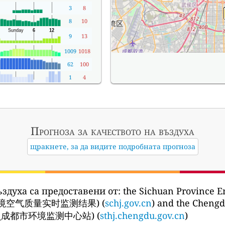
3
8
8
10
9
13
1009
1018
62
100
1
4
Прогноза за качеството на въздуха
щракнете, за да видите подробната прогноза
здуха са предоставени от:
the Sichuan Province E
环境空气质量实时监测结果) (
schj.gov.cn
) and the Cheng
_成都市环境监测中心站) (
sthj.chengdu.gov.cn
)