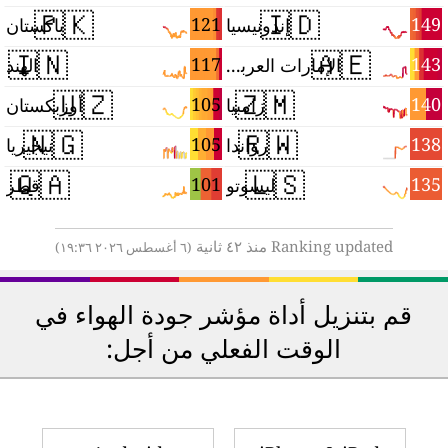
🇵🇰
🇮🇩
4
121
149
إندونيسيا
باكستان
🇮🇳
🇦🇪
3
117
143
الإمارات العربية المتحدة
الهند
🇺🇿
🇿🇲
1
105
140
زامبيا
أوزبكستان
🇳🇬
🇷🇼
8
105
138
رواندا
نيجيريا
🇶🇦
🇱🇸
8
101
135
ليسوتو
قطر
Ranking updated منذ ٤٢ ثانية
(٦ أغسطس ٢٠٢٦ ١٩:٣٦)
قم بتنزيل أداة مؤشر جودة الهواء في
الوقت الفعلي من أجل: