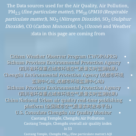
The Data sources used for the Air Quality, Air Pollution,
PM
(
fine particulate matter
), PM
(
PM10 (Respirable
2.5
10
particulate matter)
), NO
(
Nitrogen Dioxide
), SO
(
Sulphur
2
2
Dioxide
), CO (
Carbon Monoxide
), O
(
Ozone
) and Weather
3
data in this page are coming from:
Citizen Weather Observer Program (CWOP/APRS)
Sichuan Province Environmental Protection Agency
(四川省环保重点城市环境空气质量实时监测结果)
Chengdu Environmental Protection Agency (成都市环境
监测中心站_成都市环境监测中心站)
Sichuan Province Environmental Protection Agency
(四川省环保重点城市环境空气质量实时监测结果)
China National Urban air quality real-time publishing
platform (全国城市空气质量实时发布平台)
U.S. Consulate Chengdu Air Quality Monitor
Caotang Temple, Chengdu Air Pollution
Caotang Temple, Chengdu overall air quality index
is 53
Caotang Temple, Chengdu PM
(fine particulate matter) AQI
2.5