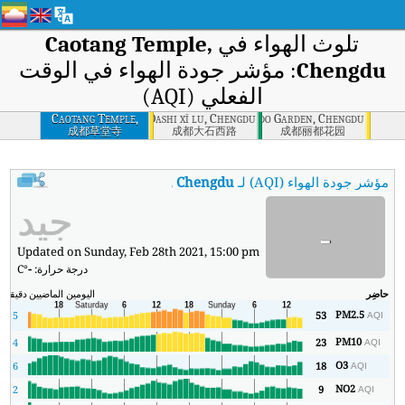
تلوث الهواء في
Caotang Temple,
Chengdu
: مؤشر جودة الهواء في الوقت
الفعلي (AQI)
Caotang Temple,
Dashi xī lu, Chengdu
Lido Garden, Chengdu
Chengdu
成都草堂寺
成都大石西路
成都丽都花园
مؤشر جودة الهواء (AQI) لـ
Caotang Temple, Chengdu
.
:
مؤشر جودة الهواء في الوق
جيد
-
Updated on Sunday, Feb 28th 2021, 15:00 pm
درجة حرارة:
-
°C
حاضِر
اليومين الماضيين
دقيقة
ال
PM2.5
9
5
53
AQI
PM10
4
23
AQI
O3
6
18
AQI
NO2
2
9
AQI