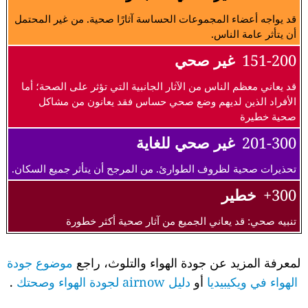
قد يواجه أعضاء المجموعات الحساسة آثارًا صحية. من غير المحتمل
أن يتأثر عامة الناس.
151-200
غير صحي
قد يعاني معظم الناس من الآثار الجانبية التي تؤثر على الصحة؛ أما
الأفراد الذين لديهم وضع صحي حساس فقد يعانون من مشاكل
صحية خطيرة
201-300
غير صحي للغاية
تحذيرات صحية لظروف الطوارئ. من المرجح أن يتأثر جميع السكان.
300+
خطير
تنبيه صحي: قد يعاني الجميع من آثار صحية أكثر خطورة
لمعرفة المزيد عن جودة الهواء والتلوث، راجع
موضوع جودة
الهواء في ويكيبيديا
أو
دليل airnow لجودة الهواء وصحتك
.