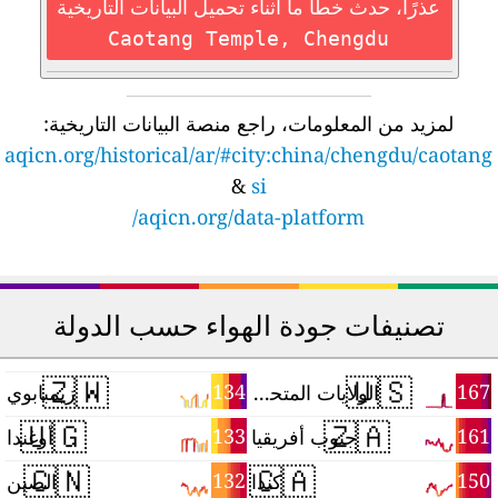
عذرًا، حدث خطأ ما أثناء تحميل البيانات التاريخية
Caotang Temple, Chengdu
لمزيد من المعلومات، راجع منصة البيانات التاريخية:
aqicn.org/historical/ar/#city:china/chengdu/caotan
&
si
aqicn.org/data-platform/
تصنيفات جودة الهواء حسب الدولة
🇿🇼
🇺🇸
8
134
167
الولايات المتحدة
زيمبابوي
🇺🇬
🇿🇦
8
133
161
جنوب أفريقيا
أوغندا
🇨🇳
🇨🇦
5
132
150
كندا
الصين