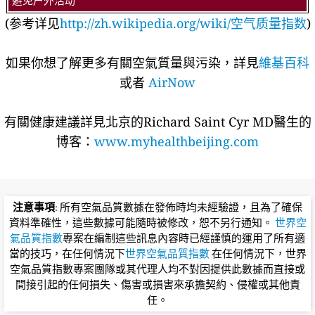
避免户外活动
(参考详见
http://zh.wikipedia.org/wiki/空气质量指数
)
如果你想了解更多有關空氣質量與污染，詳見
維基百科
或者
AirNow
有關健康建議詳​​見北京的Richard Saint Cyr MD醫生的
博客：
www.myhealthbeijing.com
注意事項
: 所有空氣品質數據在發佈時均未經驗證，且為了確保
資料準確性，這些數據可能隨時被修改，恕不另行通知。
世界空
氣品質指數
專案在編制這些訊息內容時已經謹慎的運用了所有適
當的技巧，在任何情況下
世界空氣品質指數
在任何情況下，世界
空氣品質指數專案團隊或其代理人均不對因提供此數據而直接或
間接引起的任何損失、傷害或損害來承擔契約、侵權或其他責
任。