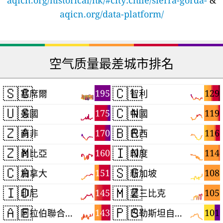
aqicn.org/historical/hk/#city:chile/sierra-gorda-
&
aqicn.org/data-platform/
空气质量最差城市排名
🇸🇨
🇨🇱
195
129
塞席爾
智利
🇺🇸
🇨🇳
175
119
美國
中國
🇿🇦
🇧🇷
170
116
南非
巴西
🇿🇲
🇮🇳
160
114
尚比亞
印度
🇨🇦
🇸🇬
151
108
加拿大
新加坡
🇮🇩
🇲🇿
145
105
印尼
莫三比克
🇦🇪
🇵🇸
143
101
阿拉伯聯合大公國
巴勒斯坦自治區