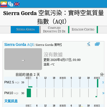
Sierra Gorda
空氣污染：實時空氣質量
指數（AQI）
Complejo
Sierra Gorda
Estacion Centro
Deportivo 23 De
Marzo
Sierra Gorda
AQI
:
Sierra Gorda 實時空氣質量指數（AQI）。
沒有數據
-
更新 2020年4月17日, 01:00
溫度:
-
°C
目前的
過去 2 天
分分
PM2.5
39
31
AQI
PM10
30
30
AQI
天氣訊息