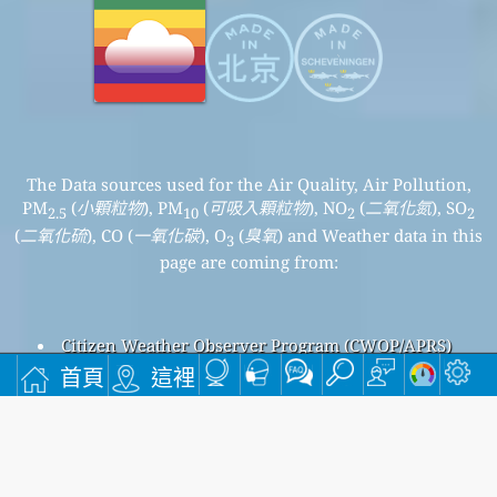
The Data sources used for the Air Quality, Air Pollution,
PM
(
小顆粒物
), PM
(
可吸入顆粒物
), NO
(
二氧化氮
), SO
2.5
10
2
2
(
二氧化硫
), CO (
一氧化碳
), O
(
臭氧
) and Weather data in this
3
page are coming from:
Citizen Weather Observer Program (CWOP/APRS)
Sistema Nacional de Calidad del Aire en Chile
首頁
這裡
Sierra Gorda , 智利空氣污染
Sierra Gorda 整體空氣質量指數為39。
Sierra Gorda PM
(小顆粒物) 空氣質量指數為39。 - Sierra
2.5
Gorda PM
(可吸入顆粒物) 空氣質量指數為30。 - Sierra Gorda
10
NO
(二氧化氮) 空氣質量指數為n/a。 - Sierra Gorda SO
(二氧化
2
2
硫) 空氣質量指數為n/a。 - Sierra Gorda O
(臭氧) 空氣質量指數
3