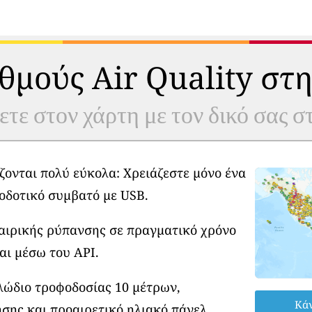
θμούς Air Quality στη
ετε στον χάρτη με τον δικό σας 
ζονται πολύ εύκολα: Χρειάζεστε μόνο ένα
οδοτικό συμβατό με USB.
φαιρικής ρύπανσης σε πραγματικό χρόνο
αι μέσω του API.
λώδιο τροφοδοσίας 10 μέτρων,
Κάν
σης και προαιρετικό ηλιακό πάνελ.