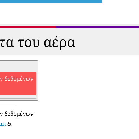
ητα του αέρα
ών δεδομένων
ν δεδομένων:
yan
&