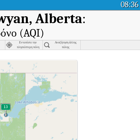
08:36
wyan, Alberta
:
ρόνο (AQI)
Εντοπίστε την
Αναζήτηση άλλης
πλησιέστερη πόλη
πόλης