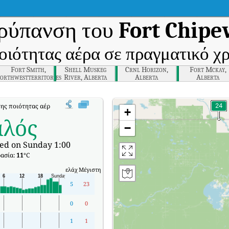
ρύπανση του
Fort Chipe
οιότητας αέρα σε πραγματικό χ
Fort Smith,
Shell Muskeg
Crnl Horizon,
Fort Mckay,
orthwestterritories
River, Alberta
Alberta
Alberta
της ποιότητας αέρα σε πραγματικό χρόνο (AQI) της Fort Chipewyan, Alberta.
+
αλός
−
ed on Sunday 1:00
ασία:
11
°C
ελάχ
Μέγιστη
5
23
0
0
1
1