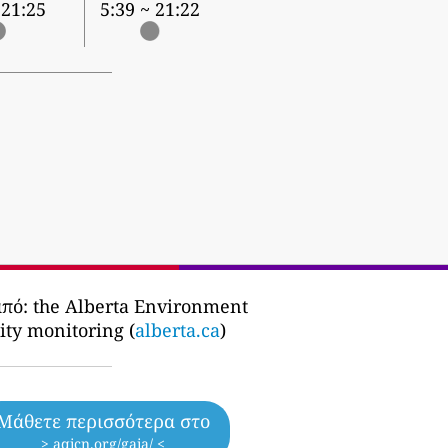
 21:25
5:39 ~ 21:22
από:
the Alberta Environment
ity monitoring (
alberta.ca
)
Μάθετε περισσότερα στο
> aqicn.org/gaia/ <