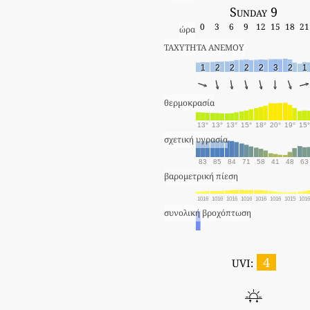
Sunday 9
0
3
6
9
12
15
18
21
ώρα
ΤΑΧΥΤΗΤΑ ΑΝΕΜΟΥ
1
2
2
2
2
3
2
1
θερμοκρασία
13°
13°
13°
15°
18°
20°
19°
15°
σχετική υγρασία
83
85
84
71
58
41
48
63
βαρομετρική πίεση
1016
1016
1016
1016
1016
1016
1015
101
συνολική βροχόπτωση
4
UVI: