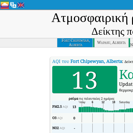
Ατμοσφαιρική 
Δείκτης π
Fort Chipewyan,
Wapasu, Alberta
Alberta
N
AQI του
Fort Chipewyan, Alberta
:
Δείκ
13
Κ
Updat
θερμοκρ
ρεύμα
τις τελευταίες 2 ημέρες
PM2.5
13
AQI
O3
0
AQI
NO2
-
AQI