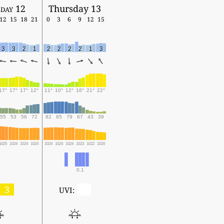
day 12
Thursday 13
12
15
18
21
0
3
6
9
12
15
3
3
2
1
2
2
2
2
1
3
17°
17°
17°
12°
11°
10°
12°
16°
21°
22°
55
53
56
72
82
85
79
67
43
39
1025
1024
1024
1024
1024
1024
1024
1023
1022
1020
0.1
3
0
UVI: