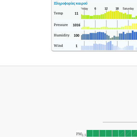
Πληροφορίες καιρού
Temp
11
Pressure
1016
Humidity
100
Wind
1
PM
2.5