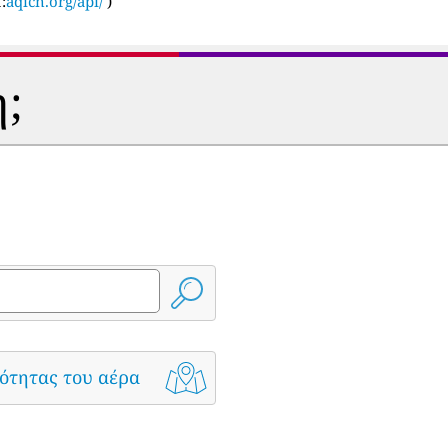
:
aqicn.org/api/
)
η;
ότητας του αέρα