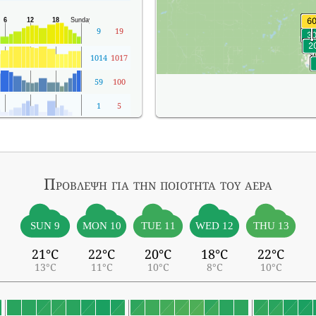
9
19
1014
1017
59
100
1
5
Πρόβλεψη για την ποιότητα του αέρα
SUN 9
MON 10
TUE 11
WED 12
THU 13
21°C
22°C
20°C
18°C
22°C
13°C
11°C
10°C
8°C
10°C