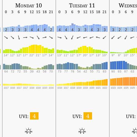
Monday 10
Tuesday 11
Wednes
0
3
6
9
12
15
18
21
0
3
6
9
12
15
18
21
0
3
6
9
2
3
3
3
4
4
4
2
4
4
4
3
3
4
3
3
3
2
2
2
14°
12°
12°
17°
22°
21°
17°
14°
13°
11°
12°
17°
20°
17°
13°
10°
9°
8°
10°
15°
64
72
72
55
39
43
58
70
73
77
78
54
42
55
71
83
90
93
87
63
6
1017
1016
1017
1017
1016
1016
1015
1016
1016
1017
1018
1019
1019
1020
1021
1022
1023
1024
1025
1025
4
4
UVI:
UVI:
UVI: