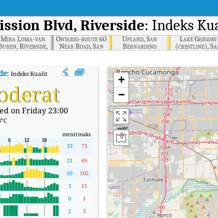
ssion Blvd, Riverside
: Indeks Ku
Mira Loma-van
Ontario-route 60
Upland, San
Lake Gregory
Buren, Riverside,
Near Road, San
Bernardino
(crestline), S
California
Bernardino,
Bernardino
California
de
:
Indeks Kualitas Udara (AQI) Real-time Rubidoux - Mission Blvd, Riverside.
+
oderat
−
ed on Friday 23:00
3
°C
menit
maks
33
73
21
69
10
102
3
15
0
1
2
3