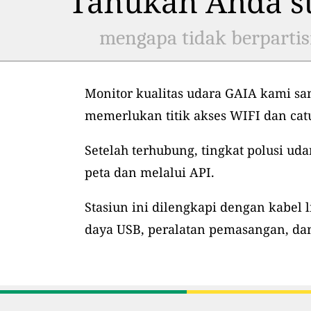
Tahukah Anda st
mengapa tidak berpartis
Monitor kualitas udara GAIA kami sa
memerlukan titik akses WIFI dan ca
Setelah terhubung, tingkat polusi uda
peta dan melalui API.
Stasiun ini dilengkapi dengan kabel l
daya USB, peralatan pemasangan, dan