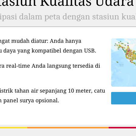
asiun Kualitas Udara
ipasi dalam peta dengan stasiun kual
ngat mudah diatur: Anda hanya
tu daya yang kompatibel dengan USB.
ra real-time Anda langsung tersedia di
istrik tahan air sepanjang 10 meter, catu
 panel surya opsional.