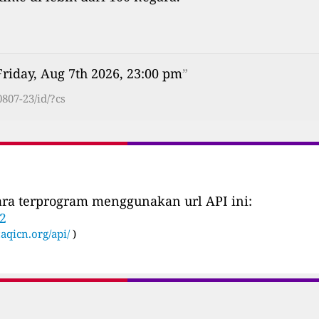
Friday, Aug 7th 2026, 23:00 pm
”
807-23/id/?cs
cara terprogram menggunakan url API ini:
52
:
aqicn.org/api/
)