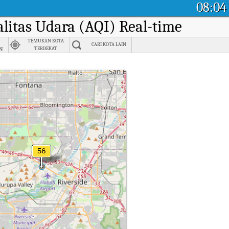
08:04
alitas Udara (AQI) Real-time
TEMUKAN KOTA
CARI KOTA LAIN
an
TERDEKAT