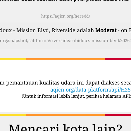
https://aqicn.org/here/id/
doux - Mission Blvd, Riverside adalah
Moderat
- on 
n.org/snapshot/california/riverside/rubidoux-mission-blvd/20260
iun pemantauan kualitas udara ini dapat diakses se
aqicn.org/data-platform/api/H2
(
Untuk informasi lebih lanjut, periksa halaman API
Mencari kota lain?