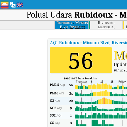
Polusi Udara
Rubidoux - Mi
Rubidoux - Mission
Riverside-
Blvd, Riverside
magnolia,
Riverside
AQI
Rubidoux - Mission Blvd, Riversi
56
M
Updat
suhu:
2
saat ini
2 hari terakhir
PM2.5
56
AQI
PM10
34
AQI
O3
20
AQI
NO2
9
AQI
SO2
1
AQI
CO
3
AQI