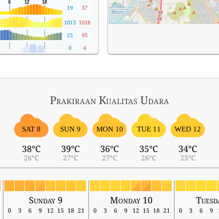
19
37
1013
1018
25
95
0
4
Prakiraan Kualitas Udara
SAT 8
SUN 9
MON 10
TUE 11
WED 12
38°C
39°C
36°C
35°C
34°C
26°C
27°C
27°C
26°C
25°C
Sunday 9
Monday 10
Tuesd
0
3
6
9
12
15
18
21
0
3
6
9
12
15
18
21
0
3
6
9