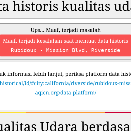
a historis kualitas u
Ups... Maaf, terjadi masalah
Maaf, terjadi kesalahan saat memuat data historis
Rubidoux - Mission Blvd, Riverside
uk informasi lebih lanjut, periksa platform data histo
historical/id/#city:california/riverside/rubidoux-mis
aqicn.org/data-platform/
ualitas Udara berdas