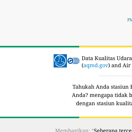
PM
Data Kualitas Udara
(
aqmd.gov
) and Air
Tahukah Anda stasiun K
Anda?
mengapa tidak b
dengan stasiun kualit
Membagikan: “
Seberapa terce