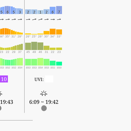
5
6
5
3
2
2
1
2
6
7
34°
35°
31°
28°
26°
25°
26°
30°
34°
33°
23
22
29
37
45
49
46
31
22
23
1013
1012
1012
1014
1013
1013
1014
1013
1011
1010
10
0
UVI:
 19:43
6:09 ~ 19:42