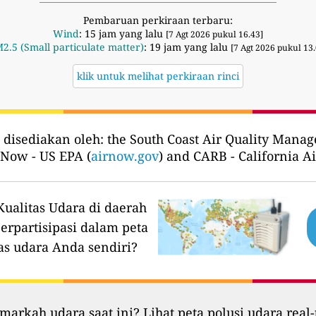
Pembaruan perkiraan terbaru:
Wind
: 15 jam yang lalu
[7 Agt 2026 pukul 16.43]
2.5 (Small particulate matter)
: 19 jam yang lalu
[7 Agt 2026 pukul 13.
klik untuk melihat perkiraan rinci
 disediakan oleh:
the South Coast Air Quality Mana
 Now - US EPA (
airnow.gov
) and CARB - California A
ualitas Udara di daerah
erpartisipasi dalam peta
as udara Anda sendiri?
markah udara saat ini? Lihat peta polusi udara real-