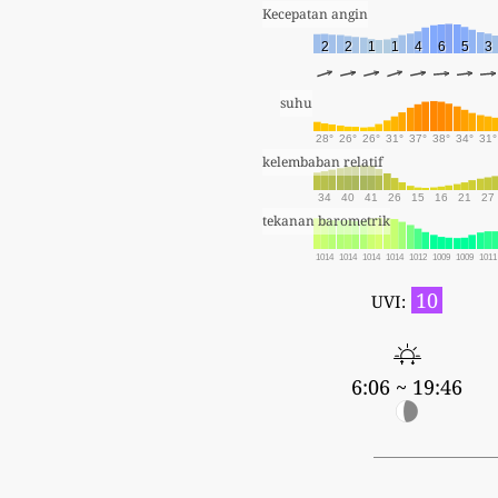
Kecepatan angin
2
2
1
1
4
6
5
3
suhu
28°
26°
26°
31°
37°
38°
34°
31°
kelembaban relatif
34
40
41
26
15
16
21
27
tekanan barometrik
1014
1014
1014
1014
1012
1009
1009
1011
10
UVI:
6:06 ~ 19:46