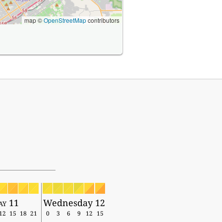
map ©
OpenStreetMap
contributors
ay 11
Wednesday 12
12
15
18
21
0
3
6
9
12
15