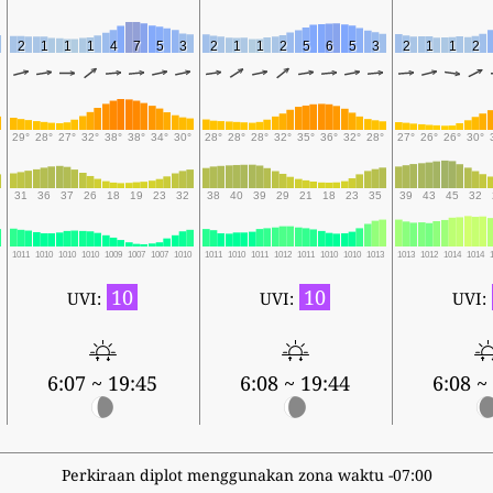
2
1
1
1
4
7
5
3
2
1
1
2
5
6
5
3
2
1
1
2
29°
28°
27°
32°
38°
38°
34°
30°
28°
28°
28°
32°
35°
36°
32°
28°
27°
26°
26°
30°
31
36
37
26
18
19
23
32
38
40
39
29
21
18
23
35
39
43
45
32
1011
1010
1010
1010
1009
1007
1007
1010
1011
1010
1011
1012
1011
1010
1010
1013
1013
1012
1014
1014
10
10
UVI:
UVI:
UVI:
6:07 ~ 19:45
6:08 ~ 19:44
6:08 ~
Perkiraan diplot menggunakan zona waktu -07:00