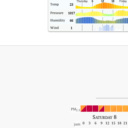
Temp
23
Pressure
1017
Humidity
66
Wind
1
PM
2.5
Saturday 8
0
3
6
9
12
15
18
21
jam