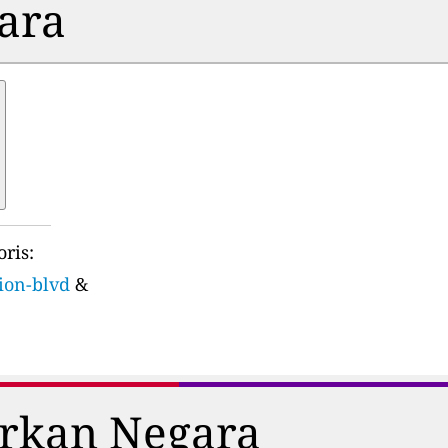
dara
ris:
sion-blvd
&
arkan Negara