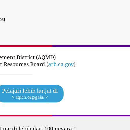
05]
gement District (AQMD)
ir Resources Board (
arb.ca.gov
)
Pelajari lebih lanjut di
> aqicn.org/gaia/ <
time di lebih dari 100 negara.
”