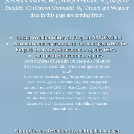
particulate matter)
), NO
(
Nitrogen Dioxide
), SO
(
Sulphur
2
2
Dioxide
), CO (
Carbon Monoxide
), O
(
Ozone
) and Weather
3
data in this page are coming from:
Citizen Weather Observer Program (CWOP/APRS)
Изпълнителната агенция по околна среда (ИАОС) -
Bulgaria Executive Environment Agency (EEA)
European Environment Agency
Stara Zagora - Zelen Klin, Bulgaria Air Pollution
Stara Zagora - Zelen Klin overall air quality index
is 29
Stara Zagora - Zelen Klin PM
(fine particulate matter) AQI
2.5
is n/a - Stara Zagora - Zelen Klin PM
(PM10 (Respirable
10
particulate matter)) AQI is 11 - Stara Zagora - Zelen Klin NO
2
(Nitrogen Dioxide) AQI is 5 - Stara Zagora - Zelen Klin SO
2
(Sulphur Dioxide) AQI is 4 - Stara Zagora - Zelen Klin O
3
(Ozone) AQI is 29 - Stara Zagora - Zelen Klin CO (Carbon
Monoxide) AQI is 0 -
Signup for our free monthly mailing list, and get