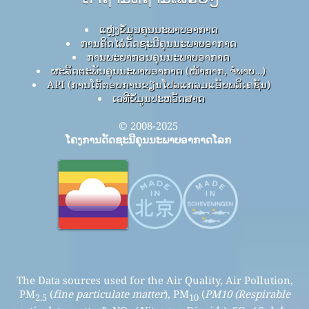
ແຫຼ່ງຂໍ້ມູນຄຸນນະພາບອາກາດ
ການຄິດໄລ່ດັດຊະນີຄຸນນະພາບອາກາດ
ການພະຍາກອນຄຸນນະພາບອາກາດ
ຜະລິດຕະພັນຄຸນນະພາບອາກາດ (ໜ້າກາກ, ຈໍພາບ…)
API (ການໂຕ້ຕອບການຂຽນໂປລແກລມແອັບພລິເຄຊັນ)
ເວທີຂໍ້ມູນປະຫວັດສາດ
© 2008-2025
ໂຄງການດັດຊະນີຄຸນນະພາບອາກາດໂລກ
The Data sources used for the Air Quality, Air Pollution,
PM
(
fine particulate matter
), PM
(
PM10 (Respirable
2.5
10