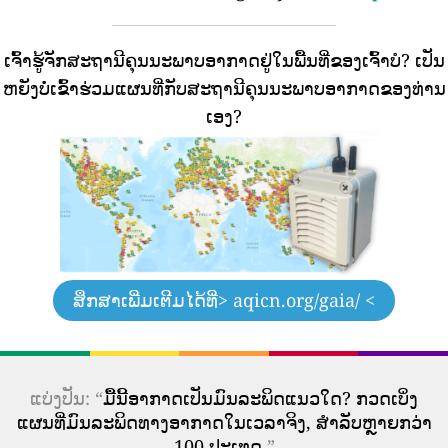
ເຈົ້າຮູ້ຈັກສະຖານີຄຸນນະພາບອາກາດຢູ່ໃນພື້ນທີ່ຂອງເຈົ້າບໍ?
ເປັນ
ຫຍັງບໍ່ເຂົ້າຮ່ວມແຜນທີ່ກັບສະຖານີຄຸນນະພາບອາກາດຂອງທ່ານ
ເອງ?
ສຶກສາເພີ່ມເຕີມໄດ້ທີ່
> aqicn.org/gaia/ <
ແບ່ງປັນ: “
ມື້ນີ້ອາກາດເປັນມົນລະພິດແນວໃດ? ກວດເບິ່ງ
ແຜນທີ່ມົນລະພິດທາງອາກາດໃນເວລາຈິງ, ສໍາລັບຫຼາຍກວ່າ
100 ປະເທດ.
”