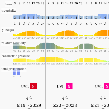
5
8
11
14
17
20
23
2
5
8
11
14
17
20
23
2
5
8
11
14
hour
ຄວາມໄວລົມ
3
3
5
6
6
4
1
1
2
1
3
4
4
4
2
2
2
1
4
6
ອຸນຫະພູມ.
21°
25°
30°
32°
32°
25°
21°
19°
19°
26°
31°
34°
33°
25°
20°
18°
18°
27°
34°
36°
relative humidity
67
51
36
29
28
44
66
68
63
40
28
20
18
31
56
61
57
30
19
15
barometric pressure
1016
1017
1017
1016
1015
1016
1018
1018
1018
1018
1016
1015
1014
1015
1017
1017
1017
1016
1015
1014
1
total precipitation
0.1
0.1
8
9
9
UVI:
UVI:
UVI:
6:19 ~ 20:29
6:20 ~ 20:28
6:21 ~ 20