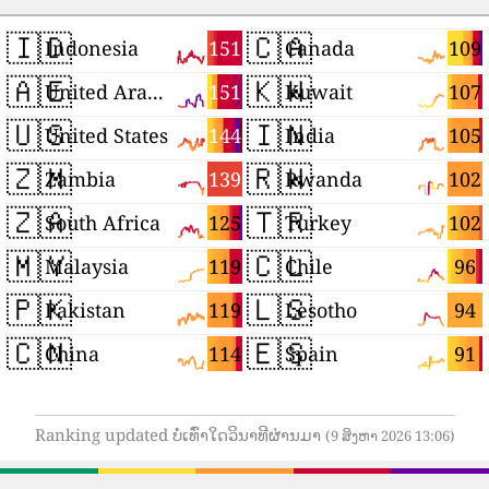
🇮🇩
🇨🇦
151
109
Indonesia
Canada
🇦🇪
🇰🇼
151
107
United Arab Emirates
Kuwait
🇺🇸
🇮🇳
144
105
United States
India
🇿🇲
🇷🇼
139
102
Zambia
Rwanda
🇿🇦
🇹🇷
125
102
South Africa
Turkey
🇲🇾
🇨🇱
119
96
Malaysia
Chile
🇵🇰
🇱🇸
119
94
Pakistan
Lesotho
🇨🇳
🇪🇸
114
91
China
Spain
Ranking updated ບໍ່ເທົ່າໃດວິນາທີຜ່ານມາ
(9 ສິງຫາ 2026 13:06)