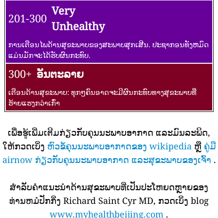
Very
201-300
Unhealthy
ການເຕືອນໄພດ້ານສຸຂະພາບຂອງສະພາບສຸກເສີນ. ປະຊາກອນທັງຫມົດ
ແມ່ນມັກຈະໄດ້ຮັບຜົນກະທົບ.
300+
ອັນຕະລາຍ
ເຕືອນດ້ານສຸຂະພາບ: ທຸກໆຄົນອາດຈະມີຜົນກະທົບທາງສຸຂະພາບທີ່
ຮ້າຍແຮງກວ່າເກົ່າ
ເພື່ອຮູ້ເພີ່ມເຕີມກ່ຽວກັບຄຸນນະພາບອາກາດ ແລະມົນລະພິດ,
ໃຫ້ກວດເບິ່ງ
ຫົວຂໍ້ຄຸນນະພາບອາກາດຂອງ wikipedia
ຫຼື
ຄູ່ມື
airnow ກ່ຽວກັບຄຸນນະພາບອາກາດ ແລະສຸຂະພາບຂອງເຈົ້າ
.
ສໍາລັບຄໍາແນະນໍາດ້ານສຸຂະພາບທີ່ເປັນປະໂຫຍດຫຼາຍຂອງ
ທ່ານຫມໍປັກກິ່ງ Richard Saint Cyr MD, ກວດເບິ່ງ blog
www.myhealthbeijing.com
.