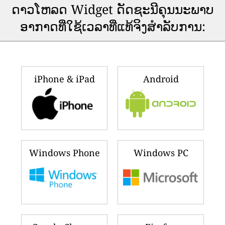
ດາວ​ໂຫລດ Widget ດັດ​ຊະ​ນີ​ຄຸນ​ນະ​ພາບ​
ອາ​ກາດ​ທີ່​ໃຊ້​ເວ​ລາ​ທີ່​ແທ້​ຈິງ​ສໍາ​ລັບ​ການ​:
iPhone & iPad
Android
Windows Phone
Windows PC