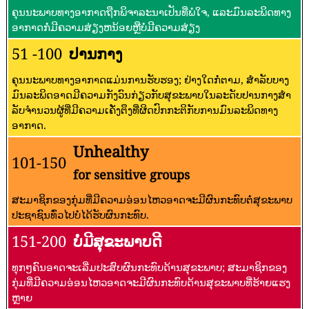
ຄຸນນະພາບທາງອາກາດຖືກພິຈາລະນາເປັນທີ່ພໍໃຈ, ແລະມົນລະພິດທາງ
ອາກາດກໍ່ມີຄວາມສ່ຽງຫນ້ອຍຫຼືບໍ່ມີຄວາມສ່ຽງ
51 -100
ປານກາງ
ຄຸນນະພາບທາງອາກາດແມ່ນການຮັບຮອງ; ຢ່າງໃດກໍ່ຕາມ, ສໍາລັບບາງ
ມົນລະພິດອາດມີຄວາມກັງວົນກ່ຽວກັບສຸຂະພາບໃນລະດັບປານກາງສໍາ
ລັບຈໍານວນຜູ້ທີ່ມີຄວາມເຄັ່ງຕຶງທີ່ຜິດປົກກະຕິກັບການມົນລະພິດທາງ
ອາກາດ.
Unhealthy
101-150
for sensitive groups
ສະມາຊິກຂອງກຸ່ມທີ່ມີຄວາມອ່ອນໄຫວອາດຈະມີຜົນກະທົບຕໍ່ສຸຂະພາບ
ປະຊາຊົນທົ່ວໄປບໍ່ໄດ້ຮັບຜົນກະທົບ.
151-200
ບໍ່ມີສຸຂະພາບດີ
ທຸກໆຄົນອາດຈະເລີ່ມປະສົບຜົນກະທົບດ້ານສຸຂະພາບ; ສະມາຊິກຂອງ
ກຸ່ມທີ່ມີຄວາມອ່ອນໄຫວອາດຈະມີຜົນກະທົບດ້ານສຸຂະພາບທີ່ຮ້າຍແຮງ
ຫຼາຍ