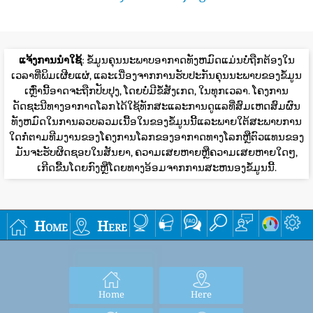
ແຈ້ງການນໍາໃຊ້
: ຂໍ້ມູນຄຸນນະພາບອາກາດທັງຫມົດແມ່ນບໍ່ຖືກຕ້ອງໃນ
ເວລາທີ່ພິມເຜີຍແຜ່, ແລະເນື່ອງຈາກການຮັບປະກັນຄຸນນະພາບຂອງຂໍ້ມູນ
ເຫຼົ່ານີ້ອາດຈະຖືກປັບປຸງ, ໂດຍບໍ່ມີຂໍ້ສັງເກດ, ໃນທຸກເວລາ. ໂຄງການ
ດັດຊະນີທາງອາກາດໂລກໄດ້ໃຊ້ທັກສະແລະການດູແລທີ່ສົມເຫດສົມຜົນ
ທັງຫມົດໃນການລວບລວມເນື້ອໃນຂອງຂໍ້ມູນນີ້ແລະພາຍໃຕ້ສະພາບການ
ໃດກໍ່ຕາມທີມງານຂອງໂຄງການໂລກຂອງອາກາດທາງໂລກຫຼືຕົວແທນຂອງ
ມັນຈະຮັບຜິດຊອບໃນສັນຍາ, ຄວາມເສຍຫາຍຫຼືຄວາມເສຍຫາຍໃດໆ,
ເກີດຂື້ນໂດຍກົງຫຼືໂດຍທາງອ້ອມຈາກການສະຫນອງຂໍ້ມູນນີ້.
Home
Here
Home
Here