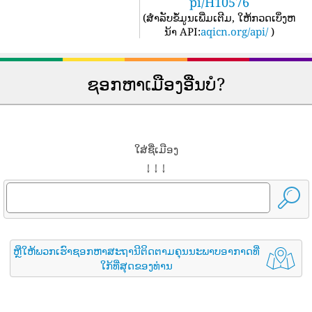
pi/H10576
(
ສໍາລັບຂໍ້ມູນເພີ່ມເຕີມ, ໃຫ້ກວດເບິ່ງຫ
ນ້າ API:
aqicn.org/api/
)
ຊອກຫາເມືອງອື່ນບໍ?
ໃສ່ຊື່ເມືອງ
↓ ↓ ↓
ຫຼືໃຫ້ພວກເຮົາຊອກຫາສະຖານີຕິດຕາມຄຸນນະພາບອາກາດທີ່
ໃກ້ທີ່ສຸດຂອງທ່ານ