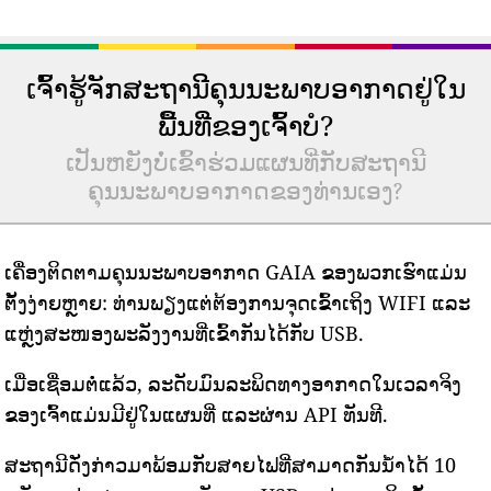
ເຈົ້າຮູ້ຈັກສະຖານີຄຸນນະພາບອາກາດຢູ່ໃນ
ພື້ນທີ່ຂອງເຈົ້າບໍ?
ເປັນຫຍັງບໍ່ເຂົ້າຮ່ວມແຜນທີ່ກັບສະຖານີ
ຄຸນນະພາບອາກາດຂອງທ່ານເອງ?
ເຄື່ອງຕິດຕາມຄຸນນະພາບອາກາດ GAIA ຂອງພວກເຮົາແມ່ນ
ຕັ້ງງ່າຍຫຼາຍ: ທ່ານພຽງແຕ່ຕ້ອງການຈຸດເຂົ້າເຖິງ WIFI ແລະ
ແຫຼ່ງສະໜອງພະລັງງານທີ່ເຂົ້າກັນໄດ້ກັບ USB.
ເມື່ອເຊື່ອມຕໍ່ແລ້ວ, ລະດັບມົນລະພິດທາງອາກາດໃນເວລາຈິງ
ຂອງເຈົ້າແມ່ນມີຢູ່ໃນແຜນທີ່ ແລະຜ່ານ API ທັນທີ.
ສະຖານີດັ່ງກ່າວມາພ້ອມກັບສາຍໄຟທີ່ສາມາດກັນນ້ໍາໄດ້ 10