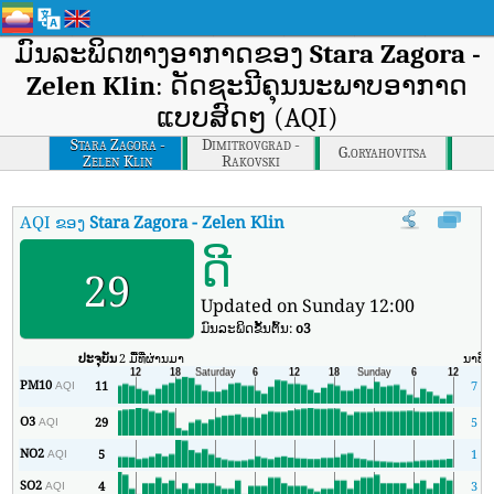
ມົນລະພິດທາງອາກາດຂອງ
Stara Zagora -
Zelen Klin
: ດັດຊະນີຄຸນນະພາບອາກາດ
ແບບສົດໆ (AQI)
Stara Zagora -
Dimitrovgrad -
G.oryahovitsa
Zelen Klin
Rakovski
AQI ຂອງ
Stara Zagora - Zelen Klin
:
ດັດຊະນີຄຸນນະພາບອາກາດຕາມເວລາຈິງ
ດີ
29
Updated on Sunday 12:00
ມົນລະພິດຂັ້ນຕົ້ນ:
o3
ປະຈຸບັນ
2 ມື້ທີ່ຜ່ານມາ
ນາທີ
PM10
11
7
AQI
O3
29
5
AQI
NO2
5
1
AQI
SO2
4
3
AQI