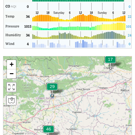
CO
0
0
AQI
Temp
34
22
Pressure
1015
1010
Humidity
34
24
Wind
4
0
+
−