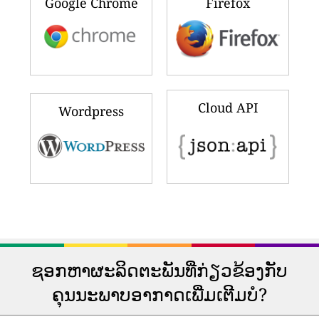
Google Chrome
Firefox
Cloud API
Wordpress
ຊອກຫາຜະລິດຕະພັນທີ່ກ່ຽວຂ້ອງກັບ
ຄຸນນະພາບອາກາດເພີ່ມເຕີມບໍ?