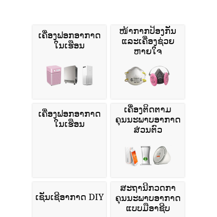
ໜ້າກາກປ້ອງກັນ
ເຄື່ອງຟອກອາກາດ
ແລະເຄື່ອງຊ່ວຍ
ໃນເຮືອນ
ຫາຍໃຈ
ເຄື່ອງຕິດຕາມ
ເຄື່ອງຟອກອາກາດ
ຄຸນນະພາບອາກາດ
ໃນເຮືອນ
ສ່ວນຕົວ
ສະຖານີກວດກາ
ເຊັນເຊີອາກາດ DIY
ຄຸນນະພາບອາກາດ
ແບບມືອາຊີບ