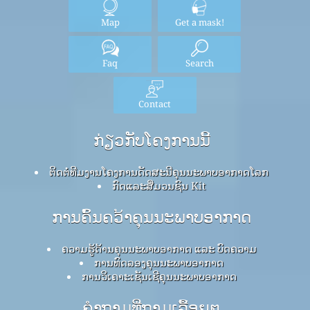
Map
Get a mask!
Faq
Search
Contact
ກ່ຽວກັບໂຄງການນີ້
ຕິດຕໍ່ທີມງານໂຄງການດັດສະນີຄຸນນະພາບອາກາດໂລກ
ກົດ​ແລະ​ສື່​ມວນ​ຊົນ Kit
ການຄົ້ນຄວ້າຄຸນນະພາບອາກາດ
ຄວາມຮູ້ດ້ານຄຸນນະພາບອາກາດ ແລະ ບົດຄວາມ
ການທົດລອງຄຸນນະພາບອາກາດ
ການວິເຄາະເຊັນເຊີຄຸນນະພາບອາກາດ
ຄໍາຖາມທີ່ຖາມເລື້ອຍໆ