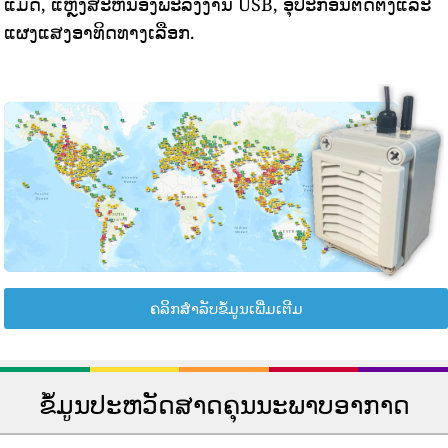
ແມັດ, ແຫຼ່ງສະຫນອງພະລັງງານ USB, ອຸປະກອນຕິດຕັ້ງແລະ
ແຜງແສງອາທິດທາງເລືອກ.
ຄລິກສຳລັບຂໍ້ມູນເພີ່ມເຕີມ
ຂໍ້ມູນປະຫວັດສາດຄຸນນະພາບອາກາດ