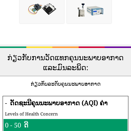
ກ່ຽວກັບການວັດແທກຄຸນນະພາບອາກາດ
ແລະມົນລະພິດ:
ກ່ຽວກັບລະດັບຄຸນນະພາບອາກາດ
-
ດັດຊະນີຄຸນນະພາບອາກາດ (AQI) ຄ່າ
Levels of Health Concern
0 - 50
ດີ