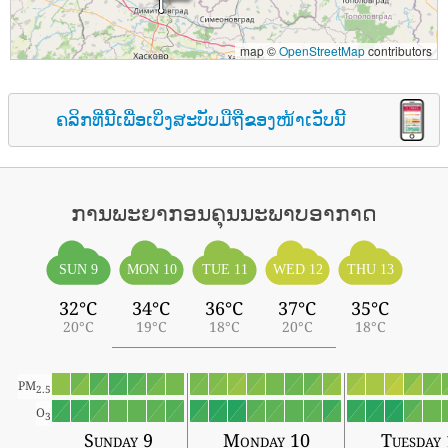
map ©
OpenStreetMap
contributors
ຄລິກທີ່ນີ້ເພື່ອເບິ່ງສະບັບມືຖືຂອງໜ້າເວັບນີ້
ການພະຍາກອນຄຸນນະພາບອາກາດ
SUN 9
MON 10
TUE 11
WED 12
THU 13
32°C
34°C
36°C
37°C
35°C
20°C
19°C
18°C
20°C
18°C
PM
2.5
O
3
Sunday 9
Monday 10
Tuesday