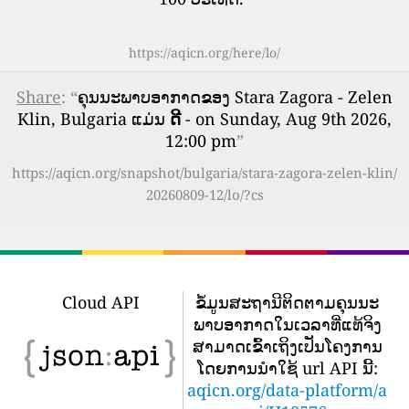
https://aqicn.org/here/lo/
Share
: “
ຄຸນນະພາບອາກາດຂອງ Stara Zagora - Zelen
Klin, Bulgaria ແມ່ນ
ດີ
- on Sunday, Aug 9th 2026,
12:00 pm
”
https://aqicn.org/snapshot/bulgaria/stara-zagora-zelen-klin/
20260809-12/lo/?cs
Cloud API
ຂໍ້​ມູນ​ສະ​ຖາ​ນີ​ຕິດ​ຕາມ​ຄຸນ​ນະ​
ພາບ​ອາ​ກາດ​ໃນ​ເວ​ລາ​ທີ່​ແທ້​ຈິງ​
ສາ​ມາດ​ເຂົ້າ​ເຖິງ​ເປັນ​ໂຄງ​ການ​
ໂດຍ​ການ​ນໍາ​ໃຊ້ url API ນີ້​:
aqicn.org/data-platform/a