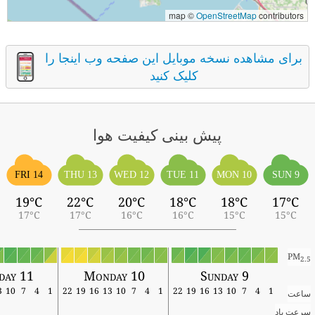
map ©
OpenStreetMap
contributors
برای مشاهده نسخه موبایل این صفحه وب اینجا را
کلیک کنید
پیش بینی کیفیت هوا
FRI 14
THU 13
WED 12
TUE 11
MON 10
SUN 9
19°C
22°C
20°C
18°C
18°C
17°C
17°C
17°C
16°C
16°C
15°C
15°C
PM
2.5
sday 11
Monday 10
Sunday 9
13
10
7
4
1
22
19
16
13
10
7
4
1
22
19
16
13
10
7
4
1
ساعت
سرعت باد