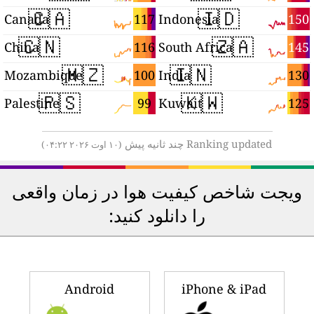
🇨🇦
🇮🇩
0
117
150
Canada
Indonesia
🇨🇳
🇿🇦
6
116
145
China
South Africa
🇲🇿
🇮🇳
6
100
130
Mozambique
India
🇵🇸
🇰🇼
0
99
125
Palestine
Kuwait
Ranking updated چند ثانیه پیش
(۱۰ اوت ۲۰۲۶ ۰۴:۲۲)
ویجت شاخص کیفیت هوا در زمان واقعی
را دانلود کنید:
Android
iPhone & iPad