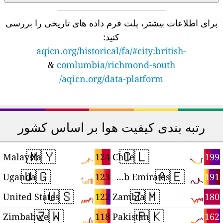
برای اطلاعات بیشتر، پلت فرم داده های تاریخی را بررسی
کنید:
aqicn.org/historical/fa/#city:british-
&
comlumbia/richmond-south
aqicn.org/data-platform/
رتبه بندی کیفیت هوا بر اساس کشور
🇲🇾
🇨🇱
5
124
199
Malaysia
Chile
🇺🇬
🇦🇪
4
123
191
Uganda
United Arab Emirates
🇺🇸
🇿🇲
3
122
180
United States
Zambia
🇿🇼
🇵🇰
1
118
162
Zimbabwe
Pakistan