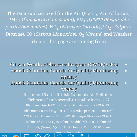
The Data sources used for the Air Quality, Air Pollution,
PM
(
fine particulate matter
), PM
(
PM10 (Respirable
2.5
10
particulate matter)
), NO
(
Nitrogen Dioxide
), SO
(
Sulphur
2
2
Dioxide
), CO (
Carbon Monoxide
), O
(
Ozone
) and Weather
3
data in this page are coming from:
Citizen Weather Observer Program (CWOP/APRS)
British Columbia, Canada Air Quality Monitoring
Agency
British Columbia, Canada Air Quality Monitoring
Agency
Richmond South, British Columbia Air Pollution
Richmond South overall air quality index is 17
Richmond South PM
(fine particulate matter) AQI is 17 -
2.5
Richmond South PM
(PM10 (Respirable particulate matter))
10
AQI is n/a - Richmond South NO
(Nitrogen Dioxide) AQI is 3 -
2
Richmond South SO
(Sulphur Dioxide) AQI is 0 - Richmond
2
South O
(Ozone) AQI is 10 - Richmond South CO (Carbon
3
Monoxide) AQI is 0 -