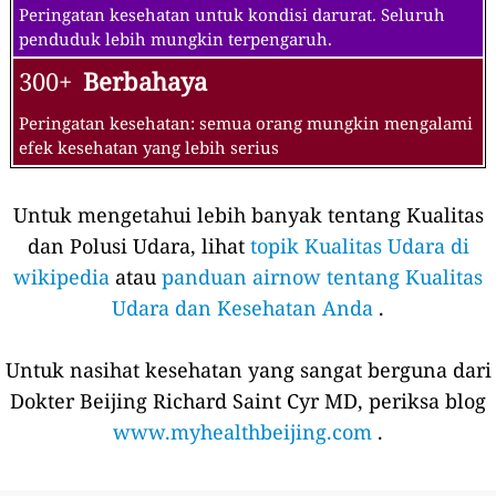
Peringatan kesehatan untuk kondisi darurat. Seluruh
penduduk lebih mungkin terpengaruh.
300+
Berbahaya
Peringatan kesehatan: semua orang mungkin mengalami
efek kesehatan yang lebih serius
Untuk mengetahui lebih banyak tentang Kualitas
dan Polusi Udara, lihat
topik Kualitas Udara di
wikipedia
atau
panduan airnow tentang Kualitas
Udara dan Kesehatan Anda
.
Untuk nasihat kesehatan yang sangat berguna dari
Dokter Beijing Richard Saint Cyr MD, periksa blog
www.myhealthbeijing.com
.