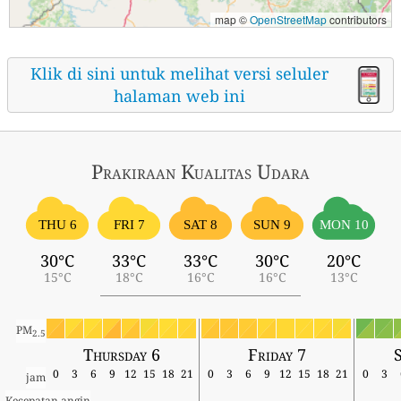
map ©
OpenStreetMap
contributors
Klik di sini untuk melihat versi seluler
halaman web ini
Prakiraan Kualitas Udara
THU 6
FRI 7
SAT 8
SUN 9
MON 10
30°C
33°C
33°C
30°C
20°C
15°C
18°C
16°C
16°C
13°C
PM
2.5
Thursday 6
Friday 7
0
3
6
9
12
15
18
21
0
3
6
9
12
15
18
21
0
3
jam
Kecepatan angin