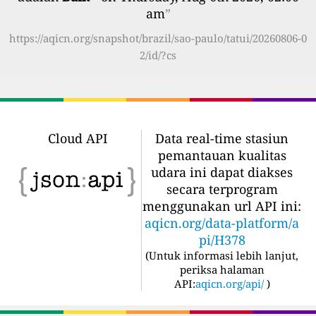
am
”
https://aqicn.org/snapshot/brazil/sao-paulo/tatui/20260806-0
2/id/?cs
Cloud API
Data real-time stasiun
pemantauan kualitas
udara ini dapat diakses
secara terprogram
menggunakan url API ini:
aqicn.org/data-platform/a
pi/H378
(
Untuk informasi lebih lanjut,
periksa halaman
API:
aqicn.org/api/
)