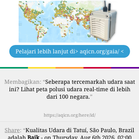
Pelajari lebih lanjut di
> aqicn.org/gaia/ <
Membagikan: “
Seberapa tercemarkah udara saat
ini? Lihat peta polusi udara real-time di lebih
dari 100 negara.
”
https://aqicn.org/here/id/
Share
: “
Kualitas Udara di Tatuí, São Paulo, Brazil
adalah
Baik
- on Thursday, Aug 6th 2026, 02:00