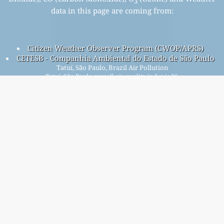
3
data in this page are coming from:
Citizen Weather Observer Program (CWOP/APRS)
CETESB - Companhia Ambiental do Estado de São Paulo
Tatuí, São Paulo, Brazil Air Pollution
Tatuí, São Paulo overall air quality index is 36
Tatuí, São Paulo PM
(fine particulate matter) AQI is n/a -
2.5
Tatuí, São Paulo PM
(PM10 (Respirable particulate matter))
10
AQI is 36 - Tatuí, São Paulo NO
(Nitrogen Dioxide) AQI is 5 -
2
Tatuí, São Paulo SO
(Sulphur Dioxide) AQI is n/a - Tatuí, São
2
Paulo O
(Ozone) AQI is 18 - Tatuí, São Paulo CO (Carbon
3
Monoxide) AQI is n/a -
Daftar ke milis bulanan gratis kami, dan dapatkan
pemberitahuan saat artikel baru tersedia.
kirim