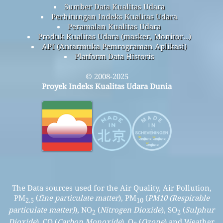
Sumber Data Kualitas Udara
Perhitungan Indeks Kualitas Udara
Peramalan Kualitas Udara
Produk Kualitas Udara (masker, Monitor…)
API (Antarmuka Pemrograman Aplikasi)
Platform Data Historis
© 2008-2025
Proyek Indeks Kualitas Udara Dunia
The Data sources used for the Air Quality, Air Pollution,
PM
(
fine particulate matter
), PM
(
PM10 (Respirable
2.5
10
particulate matter)
), NO
(
Nitrogen Dioxide
), SO
(
Sulphur
2
2
Dioxide
), CO (
Carbon Monoxide
), O
(
Ozone
) and Weather