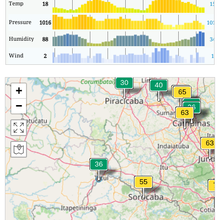
Temp
18
15
Pressure
1016
1015
Humidity
88
34
Wind
2
1
+
−