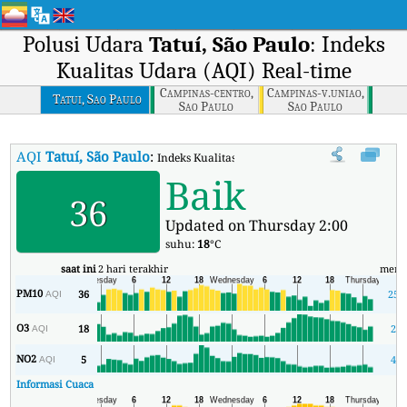
Polusi Udara
Tatuí, São Paulo
: Indeks
Kualitas Udara (AQI) Real-time
Campinas-centro,
Campinas-v.uniao,
Tatui, Sao Paulo
Sao Paulo
Sao Paulo
AQI
Tatuí, São Paulo
:
Indeks Kualitas Udara (AQI) Real-time Tatuí, São
Baik
36
Updated on Thursday 2:00
suhu:
18
°C
saat ini
2 hari terakhir
meni
PM10
36
25
AQI
O3
18
2
AQI
NO2
5
4
AQI
Informasi Cuaca