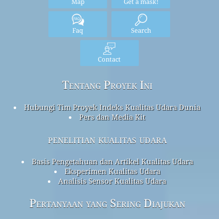
Map
Get a mask!
Faq
Search
Contact
Tentang Proyek Ini
Hubungi Tim Proyek Indeks Kualitas Udara Dunia
Pers dan Media Kit
penelitian kualitas udara
Basis Pengetahuan dan Artikel Kualitas Udara
Eksperimen Kualitas Udara
Analisis Sensor Kualitas Udara
Pertanyaan yang Sering Diajukan