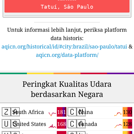
Tatuí, São Paulo
Untuk informasi lebih lanjut, periksa platform
data historis:
aqicn.org/historical/id/#city:brazil/sao-paulo/tatui
&
aqicn.org/data-platform/
Peringkat Kualitas Udara
berdasarkan Negara
🇿🇦
🇨🇳
181
130
South Africa
China
🇺🇸
🇨🇦
168
128
United States
Canada