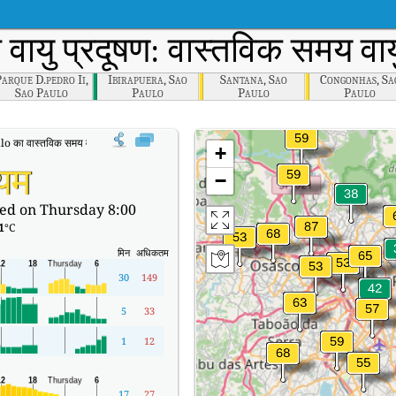
वायु प्रदूषण: वास्तविक समय वाय
arque D.pedro Ii,
Ibirapuera, Sao
Santana, Sao
Congonhas, Sa
Sao Paulo
Paulo
Paulo
Paulo
का वास्तविक समय वायु गुणवत्ता सूचकांक (AQI)।
+
्यम
−
ed on Thursday 8:00
1
°C
मिन
अधिकतम
30
149
5
33
1
12
17
27