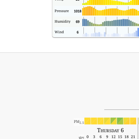
Pressure
1018
Humidity
69
Wind
6
PM
2.5
Thursday 6
0
3
6
9
12
15
18
21
घंटा