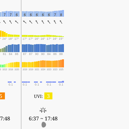
7
7
6
6
6
6
6
6
7
8
°
24°
18°
17°
17°
17°
16°
16°
17°
16°
15°
3
61
84
86
87
87
90
90
84
86
88
3
1013
1018
1020
1019
1019
1021
1024
1023
1023
1025
0.1
0.1
0.1
0.1
0.1
5
3
UVI:
17:48
6:37 ~ 17:48