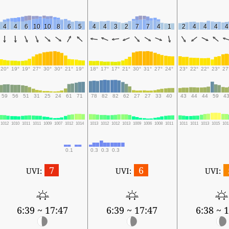
4
4
6
10
10
8
6
5
4
4
3
2
7
7
4
1
2
4
4
4
4
20°
19°
19°
27°
30°
30°
21°
19°
18°
17°
17°
21°
30°
31°
27°
24°
23°
22°
22°
23°
27
59
56
51
31
25
24
61
71
78
82
82
62
27
27
33
40
43
44
44
59
4
1012
1010
1011
1011
1009
1007
1012
1014
1013
1012
1012
1013
1009
1006
1008
1011
1011
1011
1013
1015
101
0.1
0.3
0.3
0.3
7
6
UVI:
UVI:
UVI:
6:39 ~ 17:47
6:39 ~ 17:47
6:38 ~ 