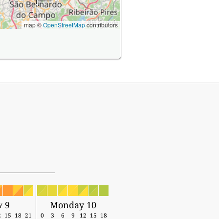
map ©
OpenStreetMap
contributors
y 9
Monday 10
2
15
18
21
0
3
6
9
12
15
18