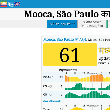
Mooca, São Paulo
का 
S.andre-paco
P
Mooca, Sao Paulo
Municipal, Sao
Paulo
Mooca, São Paulo
का AQI
:
Mooca, São Paulo 
61
मध
Updat
तापमान:
2
मौजूदा
पिछले 2 दिन
PM2.5
61
AQI
O3
5
AQI
CO
7
AQI
मौसम की जानकारी
Temp
21