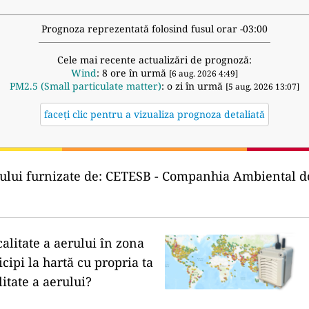
Prognoza reprezentată folosind fusul orar -03:00
Cele mai recente actualizări de prognoză:
Wind
: 8 ore în urmă
[6 aug. 2026 4:49]
PM2.5 (Small particulate matter)
: o zi în urmă
[5 aug. 2026 13:07]
faceți clic pentru a vizualiza prognoza detaliată
ului furnizate de:
CETESB - Companhia Ambiental do
calitate a aerului în zona
icipi la hartă cu propria ta
litate a aerului?