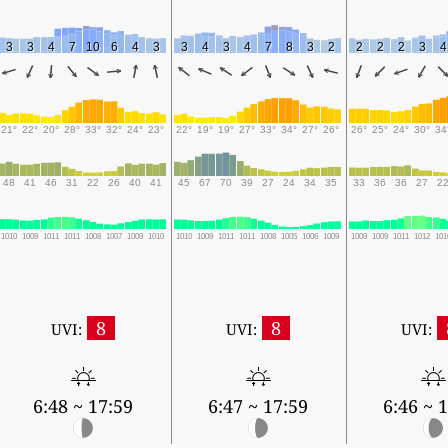
3
3
4
7
10
6
4
3
3
4
3
4
7
8
3
2
2
2
2
3
4
21°
22°
20°
28°
33°
32°
24°
23°
22°
19°
19°
27°
33°
34°
27°
26°
26°
25°
24°
30°
34
48
41
46
31
22
26
40
41
45
67
70
39
27
24
34
35
33
36
36
27
2
1010
1009
1011
1011
1008
1007
1009
1010
1010
1009
1011
1011
1008
1005
1006
1009
1009
1009
1011
1012
101
8
8
UVI:
UVI:
UVI:
6:48 ~ 17:59
6:47 ~ 17:59
6:46 ~ 