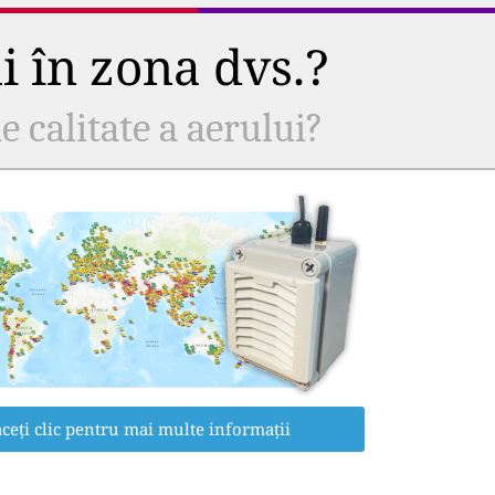
ui în zona dvs.?
e calitate a aerului?
ceți clic pentru mai multe informații