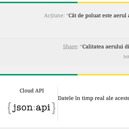
Acțiune: “
Cât de poluat este aerul 
Share
: “
Calitatea aerului d
ht
Cloud API
Datele în timp real ale acest