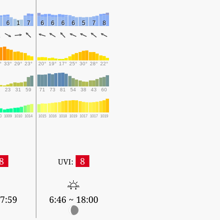
6
1
7
6
6
6
6
5
7
8
°
33°
29°
23°
20°
19°
17°
25°
30°
28°
22°
2
23
31
59
71
73
81
54
38
43
60
0
1009
1010
1014
1015
1016
1018
1019
1017
1017
1019
8
8
UVI:
17:59
6:46 ~ 18:00