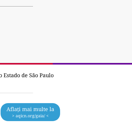
 Estado de São Paulo
Aflați mai multe la
> aqicn.org/gaia/ <