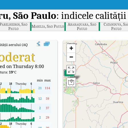
u, São Paulo
: indicele calități
Parelheiros, Sao
Araraquara, Sao
Catanduva, Sa
Marilia, Sao Paulo
Paulo
Paulo
Paulo
ității aerului (AQI) în timp real al lui Bauru, São Paulo.
+
oderat
−
ed on Thursday 8:00
tura:
19
°C
min
max
21
114
12
59
2
37
2
29
18
29