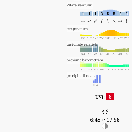
Viteza vântului
1
1
1
3
5
5
2
3
temperatura
19°
18°
17°
25°
30°
31°
24°
24°
umiditate relativă
63
67
76
48
31
27
40
39
presiune barometrică
1014
1013
1014
1014
1011
1008
1010
1010
precipitatii totale
0.4
8
UVI:
6:48 ~ 17:58