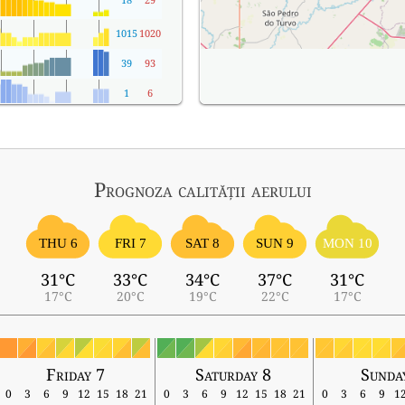
1015
1020
39
93
1
6
Prognoza calității aerului
THU 6
FRI 7
SAT 8
SUN 9
MON 10
31°C
33°C
34°C
37°C
31°C
17°C
20°C
19°C
22°C
17°C
Friday 7
Saturday 8
Sunda
0
3
6
9
12
15
18
21
0
3
6
9
12
15
18
21
0
3
6
9
1