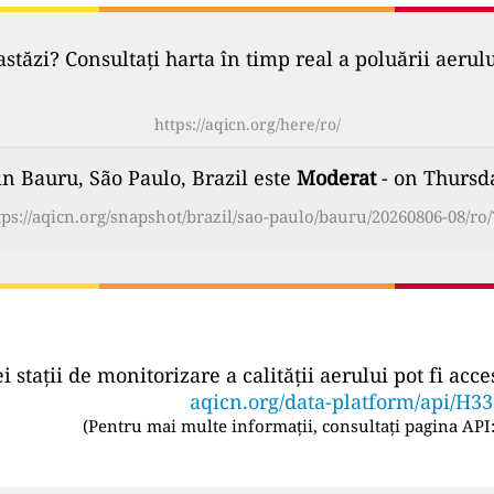
astăzi? Consultați harta în timp real a poluării aerul
https://aqicn.org/here/ro/
in Bauru, São Paulo, Brazil este
Moderat
- on Thursda
tps://aqicn.org/snapshot/brazil/sao-paulo/bauru/20260806-08/ro/
ei stații de monitorizare a calității aerului pot fi a
aqicn.org/data-platform/api/H3
(
Pentru mai multe informații, consultați pagina API