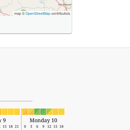
map ©
OpenStreetMap
contributors
y 9
Monday 10
2
15
18
21
0
3
6
9
12
15
18