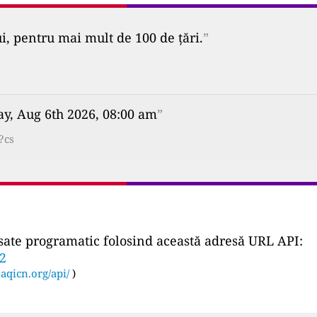
ui, pentru mai mult de 100 de țări.
”
y, Aug 6th 2026, 08:00 am
”
?cs
ccesate programatic folosind această adresă URL API:
32
:
aqicn.org/api/
)