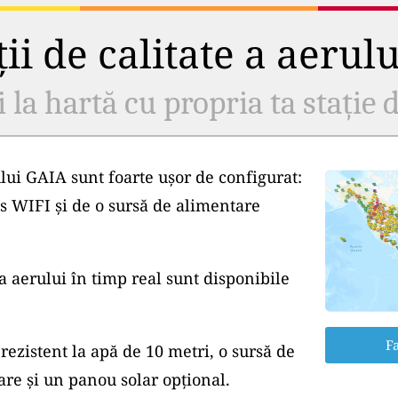
ii de calitate a aerul
i la hartă cu propria ta stație d
lui GAIA sunt foarte ușor de configurat:
s WIFI și de o sursă de alimentare
a aerului în timp real sunt disponibile
Fa
rezistent la apă de 10 metri, o sursă de
e și un panou solar opțional.