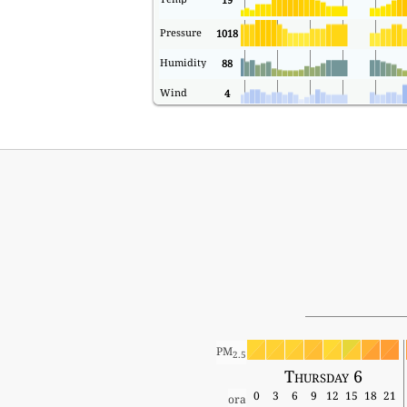
Pressure
1018
Humidity
88
Wind
4
PM
2.5
Thursday 6
0
3
6
9
12
15
18
21
ora