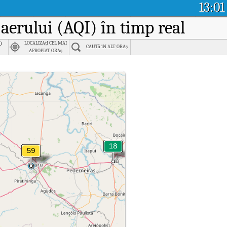
13:01
i aerului (AQI) în timp real
o
LOCALIZAțI CEL MAI
CAUTă îN ALT ORAș
APROPIAT ORAș