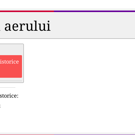
a aerului
istorice
storice:
&