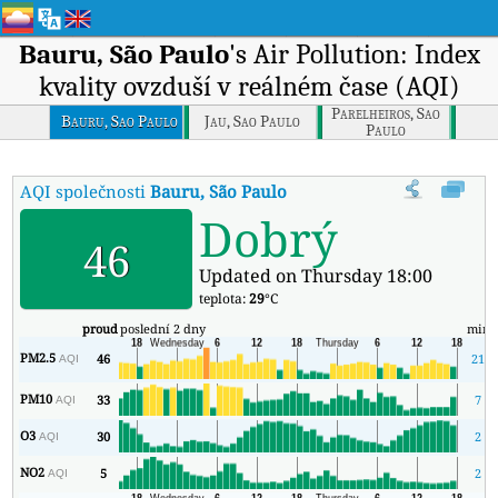
Bauru, São Paulo
's Air Pollution: Index
kvality ovzduší v reálném čase (AQI)
Parelheiros, Sao
Bauru, Sao Paulo
Jau, Sao Paulo
Paulo
AQI společnosti
Bauru, São Paulo
:
Index kvality vzduchu v reálném
Dobrý
46
Updated on Thursday 18:00
teplota:
29
°C
proud
poslední 2 dny
min
PM2.5
46
21
AQI
PM10
33
7
AQI
O3
30
2
AQI
NO2
5
2
AQI