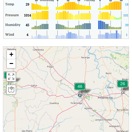
Temp
29
18
Pressure
1014
1013
Humidity
45
39
Wind
4
1
+
−