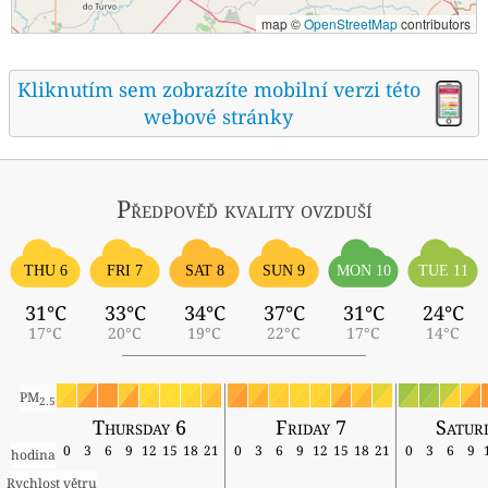
map ©
OpenStreetMap
contributors
Kliknutím sem zobrazíte mobilní verzi této
webové stránky
Předpověď kvality ovzduší
THU 6
FRI 7
SAT 8
SUN 9
MON 10
TUE 11
31°C
33°C
34°C
37°C
31°C
24°C
17°C
20°C
19°C
22°C
17°C
14°C
PM
2.5
Thursday 6
Friday 7
Satur
0
3
6
9
12
15
18
21
0
3
6
9
12
15
18
21
0
3
6
9
hodina
Rychlost větru