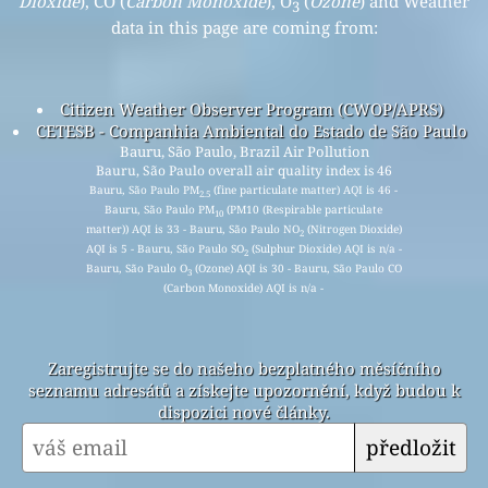
Dioxide
), CO (
Carbon Monoxide
), O
(
Ozone
) and Weather
3
data in this page are coming from:
Citizen Weather Observer Program (CWOP/APRS)
CETESB - Companhia Ambiental do Estado de São Paulo
Bauru, São Paulo, Brazil Air Pollution
Bauru, São Paulo overall air quality index is 46
Bauru, São Paulo PM
(fine particulate matter) AQI is 46 -
2.5
Bauru, São Paulo PM
(PM10 (Respirable particulate
10
matter)) AQI is 33 - Bauru, São Paulo NO
(Nitrogen Dioxide)
2
AQI is 5 - Bauru, São Paulo SO
(Sulphur Dioxide) AQI is n/a -
2
Bauru, São Paulo O
(Ozone) AQI is 30 - Bauru, São Paulo CO
3
(Carbon Monoxide) AQI is n/a -
Zaregistrujte se do našeho bezplatného měsíčního
seznamu adresátů a získejte upozornění, když budou k
dispozici nové články.
předložit