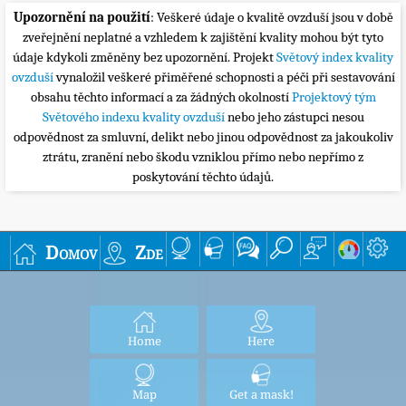
Upozornění na použití
: Veškeré údaje o kvalitě ovzduší jsou v době
zveřejnění neplatné a vzhledem k zajištění kvality mohou být tyto
údaje kdykoli změněny bez upozornění. Projekt
Světový index kvality
ovzduší
vynaložil veškeré přiměřené schopnosti a péči při sestavování
obsahu těchto informací a za žádných okolností
Projektový tým
Světového indexu kvality ovzduší
nebo jeho zástupci nesou
odpovědnost za smluvní, delikt nebo jinou odpovědnost za jakoukoliv
ztrátu, zranění nebo škodu vzniklou přímo nebo nepřímo z
poskytování těchto údajů.
Domov
Zde
Home
Here
Map
Get a mask!