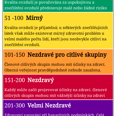
Kvalita ovzduší je považována za uspokojivou a
znečištění ovzduší představuje malé nebo žádné riziko
51 -100
Mírný
Kvalita ovzduší je přijatelná; u některých znečišťujících
látek však může existovat mírný zdravotní problém u
velmi malého počtu lidí, kteří jsou neobvykle citliví na
znečištění ovzduší.
101-150
Nezdravé pro citlivé skupiny
Členové citlivých skupin mohou mít účinky na zdraví.
Obecná veřejnost pravděpodobně nebude zasažena.
151-200
Nezdravý
Každý může začít projevovat účinky na zdraví. členové
citlivých skupin mohou mít vážnější účinky na zdraví
201-300
Velmi Nezdravé
Zdravotní varování při havarijních podmínkách. Celá