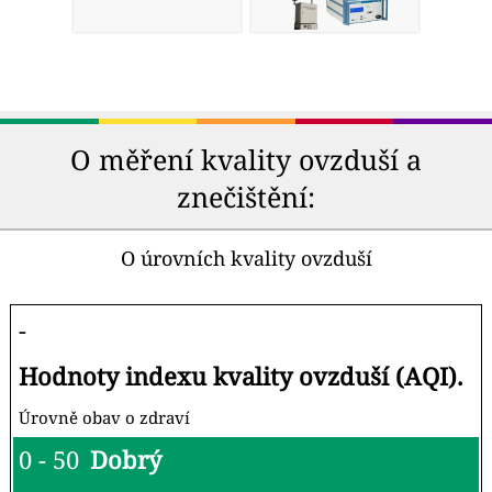
O měření kvality ovzduší a
znečištění:
O úrovních kvality ovzduší
-
Hodnoty indexu kvality ovzduší (AQI).
Úrovně obav o zdraví
0 - 50
Dobrý