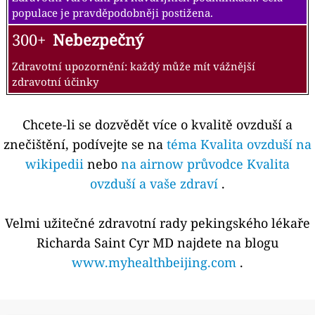
populace je pravděpodobněji postižena.
300+
Nebezpečný
Zdravotní upozornění: každý může mít vážnější
zdravotní účinky
Chcete-li se dozvědět více o kvalitě ovzduší a
znečištění, podívejte se na
téma Kvalita ovzduší na
wikipedii
nebo
na airnow průvodce Kvalita
ovzduší a vaše zdraví
.
Velmi užitečné zdravotní rady pekingského lékaře
Richarda Saint Cyr MD najdete na blogu
www.myhealthbeijing.com
.