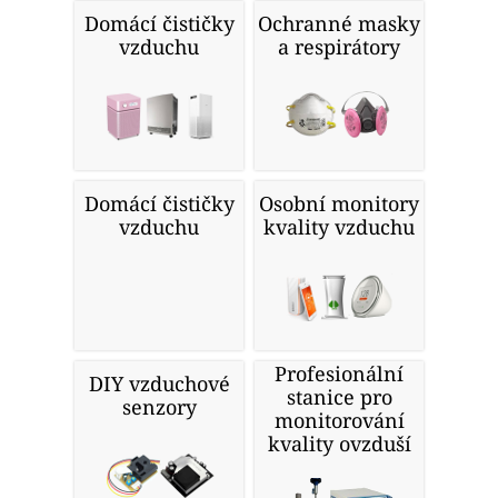
Domácí čističky
Ochranné masky
vzduchu
a respirátory
Domácí čističky
Osobní monitory
vzduchu
kvality vzduchu
Profesionální
DIY vzduchové
stanice pro
senzory
monitorování
kvality ovzduší