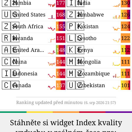
🇿🇲
🇮🇳
177
130
Zambia
India
🇺🇸
🇿🇼
168
126
United States
Zimbabwe
🇿🇦
🇵🇰
155
124
South Africa
Pakistan
🇷🇼
🇱🇸
151
122
Rwanda
Lesotho
🇦🇪
🇰🇪
148
112
United Arab Emirates
Kenya
🇨🇳
🇲🇳
144
111
China
Mongolia
🇮🇩
🇲🇿
144
111
Indonesia
Mozambique
🇨🇦
🇺🇿
137
101
Canada
Uzbekistan
Ranking updated před minutou
(6. srp 2026 21:57)
Stáhněte si widget Index kvality