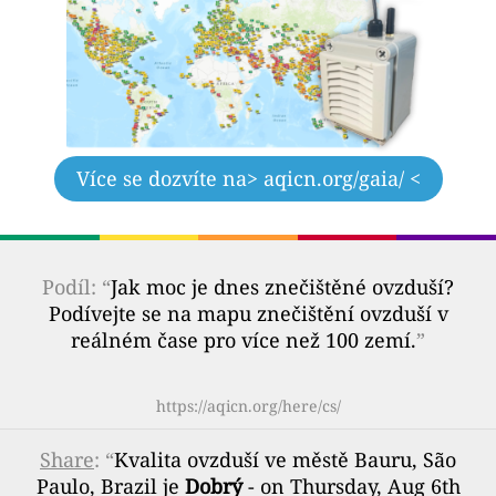
Více se dozvíte na
> aqicn.org/gaia/ <
Podíl: “
Jak moc je dnes znečištěné ovzduší?
Podívejte se na mapu znečištění ovzduší v
reálném čase pro více než 100 zemí.
”
https://aqicn.org/here/cs/
Share
: “
Kvalita ovzduší ve městě Bauru, São
Paulo, Brazil je
Dobrý
- on Thursday, Aug 6th