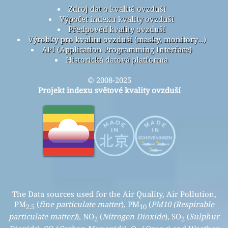
Zdroj dat o kvalitě ovzduší
Výpočet indexu kvality ovzduší
Předpověď kvality ovzduší
Výrobky pro kvalitu ovzduší (masky, monitory…)
API (Application Programming Interface)
Historická datová platforma
© 2008-2025
Projekt indexu světové kvality ovzduší
The Data sources used for the Air Quality, Air Pollution,
PM
(
fine particulate matter
), PM
(
PM10 (Respirable
2.5
10
particulate matter)
), NO
(
Nitrogen Dioxide
), SO
(
Sulphur
2
2