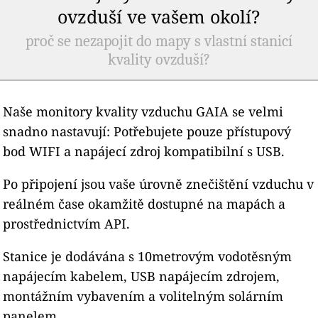
ovzduší ve vašem okolí?
proč se nezapojit do mapy s vlastní stanicí
kvality ovzduší?
Naše monitory kvality vzduchu GAIA se velmi
snadno nastavují: Potřebujete pouze přístupový
bod WIFI a napájecí zdroj kompatibilní s USB.
Po připojení jsou vaše úrovně znečištění vzduchu v
reálném čase okamžitě dostupné na mapách a
prostřednictvím API.
Stanice je dodávána s 10metrovým vodotěsným
napájecím kabelem, USB napájecím zdrojem,
montážním vybavením a volitelným solárním
panelem.