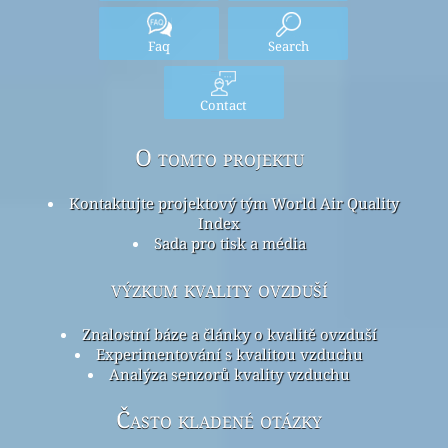
Faq
Search
Contact
O tomto projektu
Kontaktujte projektový tým World Air Quality
Index
Sada pro tisk a média
výzkum kvality ovzduší
Znalostní báze a články o kvalitě ovzduší
Experimentování s kvalitou vzduchu
Analýza senzorů kvality vzduchu
Často kladené otázky