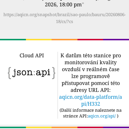
2026, 18:00 pm
”
https://aqicn.org/snapshot/brazil/sao-paulo/bauru/20260806-
18/cs/?cs
Cloud API
K datům této stanice pro
monitorování kvality
ovzduší v reálném čase
lze programově
přistupovat pomocí této
adresy URL API:
aqicn.org/data-platform/a
pi/H332
(
Další informace naleznete na
stránce API:
aqicn.org/api/
)