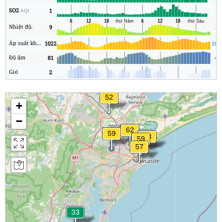
SO2
1
0
AQI
Nhiệt độ.
9
7
Áp suất không khí
1022
101
Độ ẩm
81
48
Gió
2
0
+
−