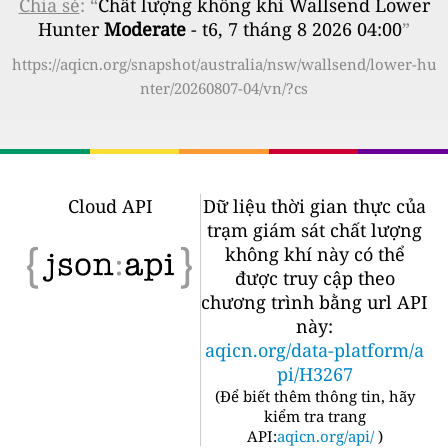
Chia sẻ
: “
Chất lượng không khí Wallsend Lower
Hunter
Moderate
- t6, 7 tháng 8 2026 04:00
”
https://aqicn.org/snapshot/australia/nsw/wallsend/lower-hu
nter/20260807-04/vn/?cs
Cloud API
Dữ liệu thời gian thực của
trạm giám sát chất lượng
không khí này có thể
được truy cập theo
chương trình bằng url API
này:
aqicn.org/data-platform/a
pi/H3267
(
Để biết thêm thông tin, hãy
kiểm tra trang
API:
aqicn.org/api/
)