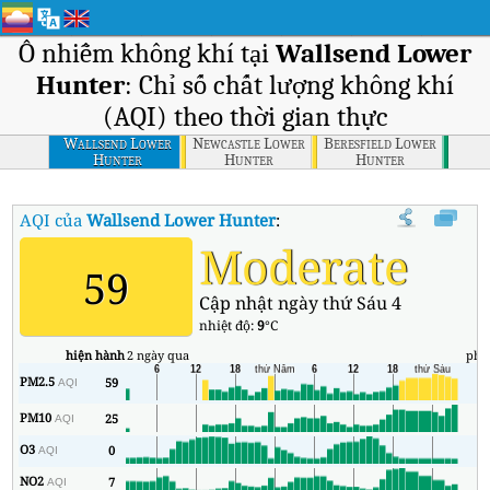
Ô nhiễm không khí tại
Wallsend Lower
Hunter
: Chỉ số chất lượng không khí
(AQI) theo thời gian thực
Wallsend Lower
Newcastle Lower
Beresfield Lower
Hunter
Hunter
Hunter
AQI của
Wallsend Lower Hunter
:
Chỉ số chất lượng không khí (AQ
Moderate
59
Cập nhật ngày thứ Sáu 4
nhiệt độ:
9
°C
hiện hành
2 ngày qua
phú
PM2.5
59
1
AQI
PM10
25
7
AQI
O3
0
0
AQI
NO2
7
1
AQI