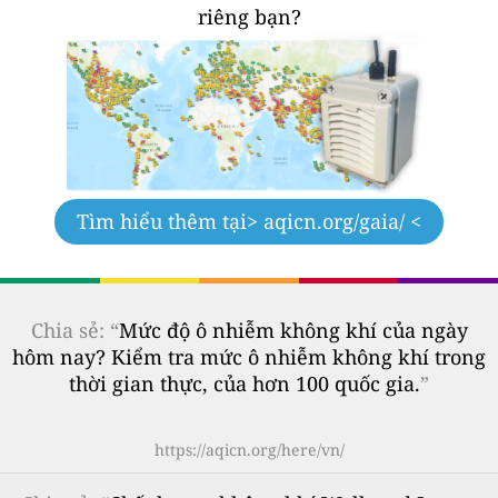
riêng bạn?
Tìm hiểu thêm tại
> aqicn.org/gaia/ <
Chia sẻ: “
Mức độ ô nhiễm không khí của ngày
hôm nay? Kiểm tra mức ô nhiễm không khí trong
thời gian thực, của hơn 100 quốc gia.
”
https://aqicn.org/here/vn/