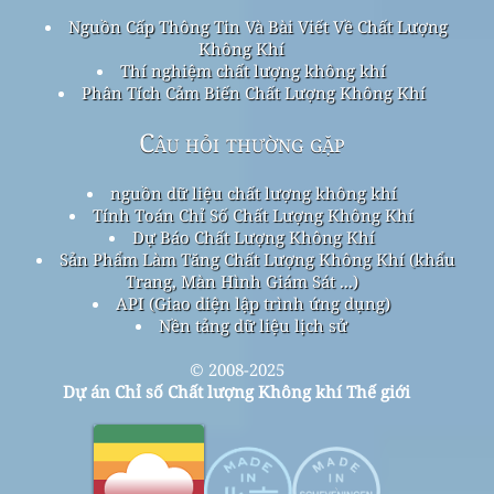
Nguồn Cấp Thông Tin Và Bài Viết Về Chất Lượng
Không Khí
Thí nghiệm chất lượng không khí
Phân Tích Cảm Biến Chất Lượng Không Khí
Câu hỏi thường gặp
nguồn dữ liệu chất lượng không khí
Tính Toán Chỉ Số Chất Lượng Không Khí
Dự Báo Chất Lượng Không Khí
Sản Phẩm Làm Tăng Chất Lượng Không Khí (khẩu
Trang, Màn Hình Giám Sát ...)
API (Giao diện lập trình ứng dụng)
Nền tảng dữ liệu lịch sử
© 2008-2025
Dự án Chỉ số Chất lượng Không khí Thế giới