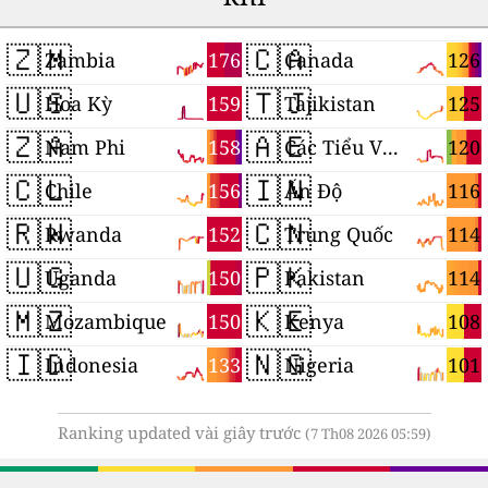
🇿🇲
🇨🇦
176
126
Zambia
Canada
🇺🇸
🇹🇯
159
125
Hoa Kỳ
Tajikistan
🇿🇦
🇦🇪
158
120
Nam Phi
Các Tiểu Vương quốc Ả Rập Thống nhất
🇨🇱
🇮🇳
156
116
Chile
Ấn Độ
🇷🇼
🇨🇳
152
114
Rwanda
Trung Quốc
🇺🇬
🇵🇰
150
114
Uganda
Pakistan
🇲🇿
🇰🇪
150
108
Mozambique
Kenya
🇮🇩
🇳🇬
133
101
Indonesia
Nigeria
Ranking updated vài giây trước
(7 Th08 2026 05:59)