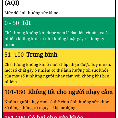
(AQI)
Mức độ ảnh hưởng sức khỏe
0 - 50
Tốt
Chất lượng không khí được xem là đạt tiêu chuẩn, và ô
nhiễm không khí coi như không hoặc gây rất ít nguy
hiểm
51 -100
Trung bình
Chất lượng không khí ở mức chấp nhận được; tuy nhiên,
một số chất gây ô nhiễm có thể ảnh hưởng tới sức khỏe
của một số ít những người nhạy cảm với không khí bị ô
nhiễm.
101-150
Không tốt cho người nhạy cảm
Nhóm người nhạy cảm có thể chịu ảnh hưởng sức khỏe.
Số đông không có nguy cơ bị tác động.
151-200
Có hại cho sức khỏe