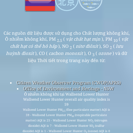
Các nguồn dữ liệu được sử dụng cho Chất lượng không khí,
Ô nhiễm không khí, PM
(
vật chất hạt mịn
), PM
(
vật
2.5
10
chất hạt có thể hô hấp
), NO
(
nitơ điôxít
), SO
(
lưu
2
2
huỳnh đioxit
), CO (
cacbon monoxit
), O
(
ozone
) và dữ
3
liệu Thời tiết trong trang này đến từ:
Citizen Weather Observer Program (CWOP/APRS)
Office of Environment and Heritage - NSW
Ô nhiễm không khí tại Wallsend Lower Hunter
Wallsend Lower Hunter overall air quality index is
59
Wallsend Lower Hunter PM
(fine particulate matter) AQI is
2.5
59 - Wallsend Lower Hunter PM
(respirable particulate
10
matter) AQI is 25 - Wallsend Lower Hunter NO
(nitrogen
2
dioxide) AQI is 7 - Wallsend Lower Hunter SO
(sulfur
2
dioxide) AQI is 1 - Wallsend Lower Hunter O
(ozone) AQI is 0
3