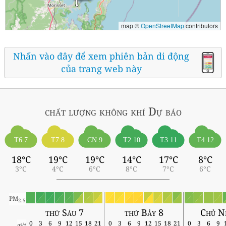
map ©
OpenStreetMap
contributors
Nhấn vào đây để xem phiên bản di động
của trang web này
chất lượng không khí
Dự báo
T6 7
T7 8
CN 9
T2 10
T3 11
T4 12
18°C
19°C
19°C
14°C
17°C
8°C
3°C
4°C
6°C
8°C
7°C
6°C
PM
2.5
thứ Sáu 7
thứ Bảy 8
Chủ N
0
3
6
9
12
15
18
21
0
3
6
9
12
15
18
21
0
3
6
9
giờ