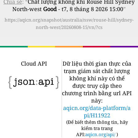
Chia sẻ
: “
Chất lượng không khí Rouse Hill Sydney
North-west
Good
- t7, 8 tháng 8 2026 15:00
”
https://aqicn.org/snapshot/australia/nsw/rouse-hill/sydney-
north-west/20260808-15/vn/?cs
Cloud API
Dữ liệu thời gian thực của
trạm giám sát chất lượng
không khí này có thể
được truy cập theo
chương trình bằng url API
này:
aqicn.org/data-platform/a
pi/H11922
(
Để biết thêm thông tin, hãy
kiểm tra trang
API:
aqicn.org/api/
)