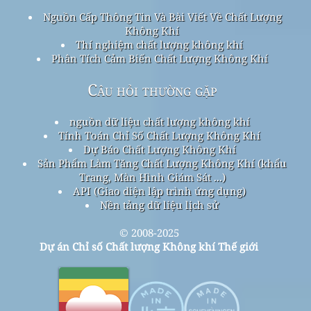
Nguồn Cấp Thông Tin Và Bài Viết Về Chất Lượng
Không Khí
Thí nghiệm chất lượng không khí
Phân Tích Cảm Biến Chất Lượng Không Khí
Câu hỏi thường gặp
nguồn dữ liệu chất lượng không khí
Tính Toán Chỉ Số Chất Lượng Không Khí
Dự Báo Chất Lượng Không Khí
Sản Phẩm Làm Tăng Chất Lượng Không Khí (khẩu
Trang, Màn Hình Giám Sát ...)
API (Giao diện lập trình ứng dụng)
Nền tảng dữ liệu lịch sử
© 2008-2025
Dự án Chỉ số Chất lượng Không khí Thế giới