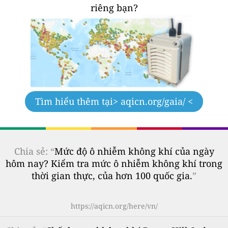
riêng bạn?
Tìm hiểu thêm tại
> aqicn.org/gaia/ <
Chia sẻ: “
Mức độ ô nhiễm không khí của ngày
hôm nay? Kiểm tra mức ô nhiễm không khí trong
thời gian thực, của hơn 100 quốc gia.
”
https://aqicn.org/here/vn/