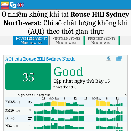
Ô nhiễm không khí tại
Rouse Hill Sydney
North-west
: Chỉ số chất lượng không khí
(AQI) theo thời gian thực
Rouse Hill Sydney
Vineyard Sydney
Prospect Sydney
North-west
North-west
North-west
AQI của
Rouse Hill Sydney North-west
:
Chỉ số chất lượng không k
Good
35
Cập nhật ngày thứ Bảy 15
nhiệt độ:
19
°C
hiện hành
2 ngày qua
phú
PM2.5
35
1
AQI
PM10
7
2
AQI
O3
27
1
AQI
NO2
1
1
AQI