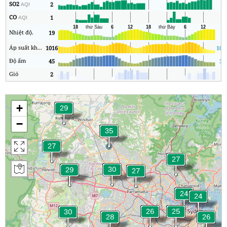
SO2
2
0
AQI
CO
1
0
AQI
Nhiệt độ.
19
5
Áp suất không khí
1016
101
Độ ẩm
45
37
Gió
2
0
+
−