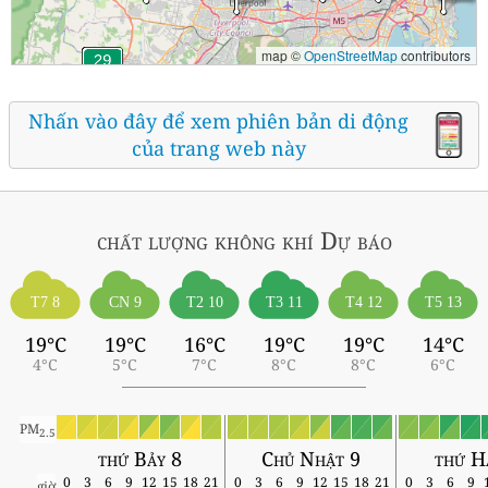
map ©
OpenStreetMap
contributors
Nhấn vào đây để xem phiên bản di động
của trang web này
chất lượng không khí
Dự báo
T7 8
CN 9
T2 10
T3 11
T4 12
T5 13
19°C
19°C
16°C
19°C
19°C
14°C
4°C
5°C
7°C
8°C
8°C
6°C
PM
2.5
thứ Bảy 8
Chủ Nhật 9
thứ H
0
3
6
9
12
15
18
21
0
3
6
9
12
15
18
21
0
3
6
9
giờ