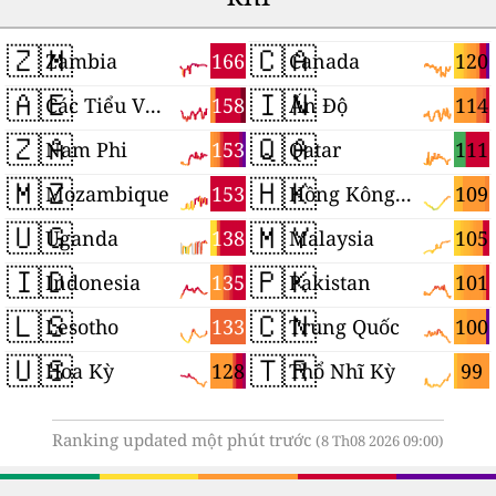
🇿🇲
🇨🇦
166
120
Zambia
Canada
🇦🇪
🇮🇳
158
114
Các Tiểu Vương quốc Ả Rập Thống nhất
Ấn Độ
🇿🇦
🇶🇦
153
111
Nam Phi
Qatar
🇲🇿
🇭🇰
153
109
Mozambique
Hồng Kông, Trung Quốc
🇺🇬
🇲🇾
138
105
Uganda
Malaysia
🇮🇩
🇵🇰
135
101
Indonesia
Pakistan
🇱🇸
🇨🇳
133
100
Lesotho
Trung Quốc
🇺🇸
🇹🇷
128
99
Hoa Kỳ
Thổ Nhĩ Kỳ
Ranking updated một phút trước
(8 Th08 2026 09:00)