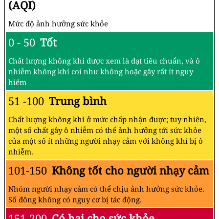
(AQI)
Mức độ ảnh hưởng sức khỏe
0 - 50
Tốt
Chất lượng không khí được xem là đạt tiêu chuẩn, và ô
nhiễm không khí coi như không hoặc gây rất ít nguy
hiểm
51 -100
Trung bình
Chất lượng không khí ở mức chấp nhận được; tuy nhiên,
một số chất gây ô nhiễm có thể ảnh hưởng tới sức khỏe
của một số ít những người nhạy cảm với không khí bị ô
nhiễm.
101-150
Không tốt cho người nhạy cảm
Nhóm người nhạy cảm có thể chịu ảnh hưởng sức khỏe.
Số đông không có nguy cơ bị tác động.
151-200
Có hại cho sức khỏe