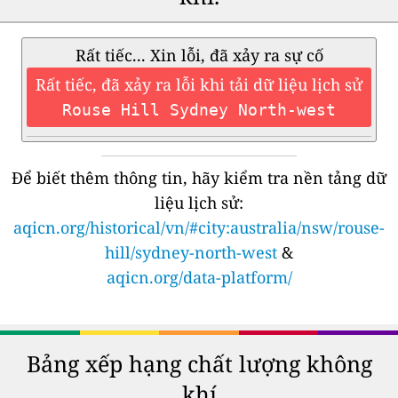
Rất tiếc... Xin lỗi, đã xảy ra sự cố
Rất tiếc, đã xảy ra lỗi khi tải dữ liệu lịch sử
Rouse Hill Sydney North-west
Để biết thêm thông tin, hãy kiểm tra nền tảng dữ
liệu lịch sử:
aqicn.org/historical/vn/#city:australia/nsw/rouse-
hill/sydney-north-west
&
aqicn.org/data-platform/
Bảng xếp hạng chất lượng không
khí