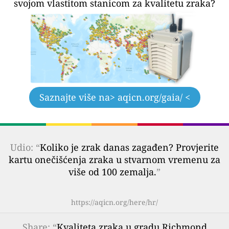
svojom vlastitom stanicom za kvalitetu zraka?
Saznajte više na
> aqicn.org/gaia/ <
Udio: “
Koliko je zrak danas zagađen? Provjerite
kartu onečišćenja zraka u stvarnom vremenu za
više od 100 zemalja.
”
https://aqicn.org/here/hr/
Share
: “
Kvaliteta zraka u gradu Richmond