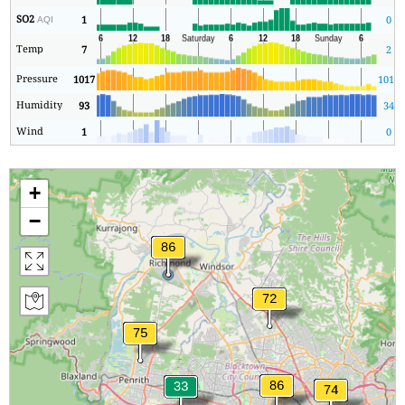
SO2
1
0
AQI
Temp
7
2
Pressure
1017
1017
Humidity
93
34
Wind
1
0
+
−