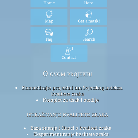
Home
Here
Map
Get a mask!
Faq
Search
Contact
O ovom projektu
Kontaktirajte projektni tim Svjetskog indeksa
kvalitete zraka
Komplet za tisak i medije
istraživanje kvalitete zraka
Baza znanja i članci o kvaliteti zraka
Eksperimentiranje kvalitete zraka