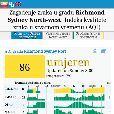
Zagađenje zraka u gradu
Richmond
Sydney North-west
: Indeks kvalitete
zraka u stvarnom vremenu (AQI)
Richmond Sydney
Vineyard Sydney
St Marys Sydney
North-west
North-west
North-west
AQI grada
Richmond Sydney North-west
:
Richmond Sydney North
umjeren
86
Updated on Sunday 8:00
temperatura:
7
°C
Trenutno
posljednja 2 dana
min
PM2.5
86
2
AQI
PM10
29
2
AQI
O3
1
0
AQI
NO2
1
0
AQI