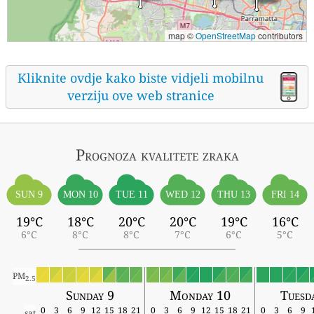
map ©
OpenStreetMap
contributors
Kliknite ovdje kako biste vidjeli mobilnu
verziju ove web stranice
Prognoza kvalitete zraka
SUN 9
MON 10
TUE 11
WED 12
THU 13
FRI 14
19°C
18°C
20°C
20°C
19°C
16°C
6°C
8°C
8°C
7°C
6°C
5°C
PM
2.5
Sunday 9
Monday 10
Tuesd
0
3
6
9
12
15
18
21
0
3
6
9
12
15
18
21
0
3
6
9
sat