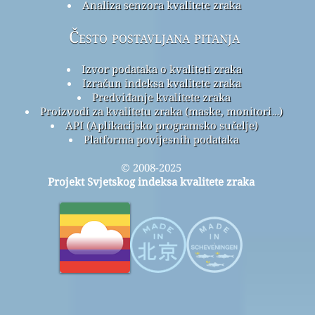
Analiza senzora kvalitete zraka
Često postavljana pitanja
Izvor podataka o kvaliteti zraka
Izračun indeksa kvalitete zraka
Predviđanje kvalitete zraka
Proizvodi za kvalitetu zraka (maske, monitori…)
API (Aplikacijsko programsko sučelje)
Platforma povijesnih podataka
© 2008-2025
Projekt Svjetskog indeksa kvalitete zraka