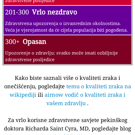
zdravstvene posljedice
201-300
Vrlo nezdravo
Zdravstvena upozorenja o izvanrednim okolnostima.
Veća je vjerojatnost da će cijela populacija biti pogođena.
300+
Opasan
Upozorenje o zdravlju: svatko može imati ozbiljnije
zdravstvene posljedice
Kako biste saznali više o kvaliteti zraka i
onečišćenju, pogledajte
temu o kvaliteti zraka na
wikipediji
ili
airnow vodič o kvaliteti zraka i
vašem zdravlju
.
Za vrlo korisne zdravstvene savjete pekinškog
doktora Richarda Saint Cyra, MD, pogledajte blog