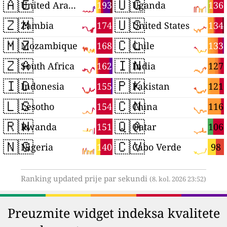
🇦🇪
🇺🇬
193
136
United Arab Emirates
Uganda
🇿🇲
🇺🇸
174
134
Zambia
United States
🇲🇿
🇨🇱
168
133
Mozambique
Chile
🇿🇦
🇮🇳
162
127
South Africa
India
🇮🇩
🇵🇰
155
121
Indonesia
Pakistan
🇱🇸
🇨🇳
154
116
Lesotho
China
🇷🇼
🇶🇦
151
106
Rwanda
Qatar
🇳🇬
🇨🇻
140
98
Nigeria
Cabo Verde
Ranking updated prije par sekundi
(8. kol. 2026 23:52)
Preuzmite widget indeksa kvalitete