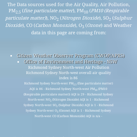
The Data sources used for the Air Quality, Air Pollution,
PM
(
fine particulate matter
), PM
(
PM10 (Respirable
2.5
10
particulate matter)
), NO
(
Nitrogen Dioxide
), SO
(
Sulphur
2
2
Dioxide
), CO (
Carbon Monoxide
), O
(
Ozone
) and Weather
3
data in this page are coming from:
Citizen Weather Observer Program (CWOP/APRS)
Office of Environment and Heritage - NSW
Richmond Sydney North-west Air Pollution
Richmond Sydney North-west overall air quality
index is 86
Richmond Sydney North-west PM
(fine particulate matter)
2.5
AQI is 86 - Richmond Sydney North-west PM
(PM10
10
(Respirable particulate matter)) AQI is 29 - Richmond Sydney
North-west NO
(Nitrogen Dioxide) AQI is 1 - Richmond
2
Sydney North-west SO
(Sulphur Dioxide) AQI is 1 - Richmond
2
Sydney North-west O
(Ozone) AQI is 1 - Richmond Sydney
3
North-west CO (Carbon Monoxide) AQI is n/a -