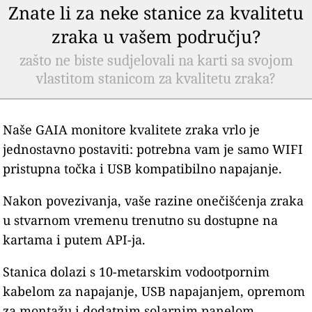
Znate li za neke stanice za kvalitetu
zraka u vašem području?
zašto ne biste sudjelovali na karti sa svojom
vlastitom stanicom za kvalitetu zraka?
Naše GAIA monitore kvalitete zraka vrlo je
jednostavno postaviti: potrebna vam je samo WIFI
pristupna točka i USB kompatibilno napajanje.
Nakon povezivanja, vaše razine onečišćenja zraka
u stvarnom vremenu trenutno su dostupne na
kartama i putem API-ja.
Stanica dolazi s 10-metarskim vodootpornim
kabelom za napajanje, USB napajanjem, opremom
za montažu i dodatnim solarnim panelom.