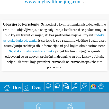
www.myhealthbeijing.com
.
Obavijest o korištenju
: Svi podaci o kvaliteti zraka nisu dozvoljeni u
trenutku objavljivanja, a zbog osiguranja kvalitete ti se podaci mogu u
bilo kojem trenutku mijenjati bez prethodne najave. Projekt
Indeks
svjetske kakvoće zraka
iskoristio je svu razumnu vještinu i pažnju pri
sastavljanju sadržaja tih informacija i ni pod kojim okolnostima neće
Svjetski indeks kvaliteta zraka
projektni tim ili njegovi agenti
odgovorni su za ugovor, prekršaj ili drugačije za bilo kakav gubitak,
ozljedu ili štetu koja proizlazi izravno ili neizravno iz opskrbe tim
podacima.
Dom
Ovdje