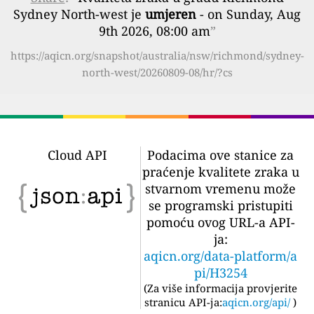
Sydney North-west je
umjeren
- on Sunday, Aug
9th 2026, 08:00 am
”
https://aqicn.org/snapshot/australia/nsw/richmond/sydney-
north-west/20260809-08/hr/?cs
Cloud API
Podacima ove stanice za
praćenje kvalitete zraka u
stvarnom vremenu može
se programski pristupiti
pomoću ovog URL-a API-
ja:
aqicn.org/data-platform/a
pi/H3254
(
Za više informacija provjerite
stranicu API-ja:
aqicn.org/api/
)