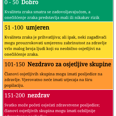
0 - 50
Dobro
Kvaliteta zraka smatra se zadovoljavajućom, a
onečišćenje zraka predstavlja mali ili nikakav rizik
51 -100
umjeren
Kvaliteta zraka je prihvatljiva; ali ipak, neki zagađivači
mogu prouzrokovati umjerenu zabrinutost za zdravlje
vrlo malog broja ljudi koji su neobično osjetljivi na
onečišćenje zraka.
101-150
Nezdravo za osjetljive skupine
Članovi osjetljivih skupina mogu imati posljedice na
zdravlje. Vjerovatno neće imati utjecaja na širu
popilaciju.
151-200
nezdrav
Svatko može početi osjećati zdravstvene posljedice;
članovi osjetljivih skupina mogu imati ozbiljnije