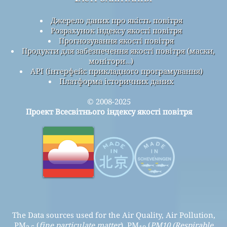
Джерело даних про якість повітря
Розрахунок індексу якості повітря
Прогнозування якості повітря
Продукти для забезпечення якості повітря (маски,
монітори…)
API (інтерфейс прикладного програмування)
Платформа історичних даних
© 2008-2025
Проект Всесвітнього індексу якості повітря
The Data sources used for the Air Quality, Air Pollution,
PM
(
fine particulate matter
), PM
(
PM10 (Respirable