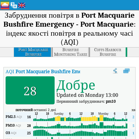
Забруднення повітря в
Port Macquarie
Bushfire Emergency - Port Macquarie
:
індекс якості повітря в реальному часі
(AQI)
Port Macquarie
Bushfire
Coffs Harbour
Bushfire
Monitoring Taree
Bushfire
Emergency - Port
Emergency - Coffs
Macquarie
Harbour
AQI
Port Macquarie Bushfire Emergency - Port Macquarie
:
І
Добре
28
Updated on Monday 13:00
Первинний забруднювач:
pm10
поточний
останні 2 дні
хв
PM2.5
16
2
AQI
PM10
28
5
AQI
O3
25
1
AQI