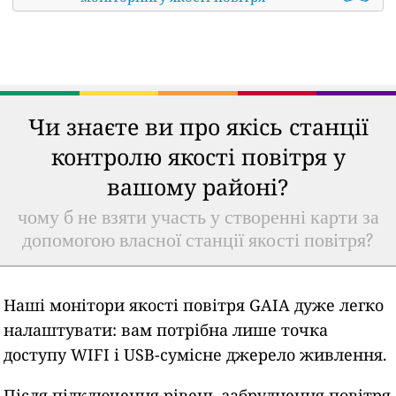
Чи знаєте ви про якісь станції
контролю якості повітря у
вашому районі?
чому б не взяти участь у створенні карти за
допомогою власної станції якості повітря?
Наші монітори якості повітря GAIA дуже легко
налаштувати: вам потрібна лише точка
доступу WIFI і USB-сумісне джерело живлення.
Після підключення рівень забруднення повітря