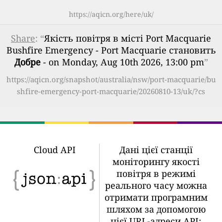
https://aqicn.org/here/uk/
Share
: “
Якість повітря в місті Port Macquarie
Bushfire Emergency - Port Macquarie становить
Добре
- on Monday, Aug 10th 2026, 13:00 pm
”
https://aqicn.org/snapshot/australia/nsw/port-macquarie/bu
shfire-emergency-port-macquarie/20260810-13/uk/?cs
Cloud API
Дані цієї станції
моніторингу якості
повітря в режимі
реального часу можна
отримати програмним
шляхом за допомогою
цієї URL-адреси API: