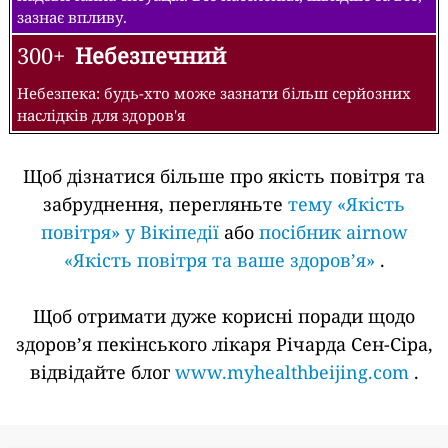
зазнає впливу.
300+
Небезпечний
Небезпека: будь-хто може зазнати більш серйозних
наслідків для здоров'я
Щоб дізнатися більше про якість повітря та
забруднення, перегляньте
тему «Якість
повітря» у Вікіпедії
або
посібник airnow
«Якість повітря та ваше здоров’я»
.
Щоб отримати дуже корисні поради щодо
здоров’я пекінського лікаря Річарда Сен-Сіра,
відвідайте блог
www.myhealthbeijing.com
.