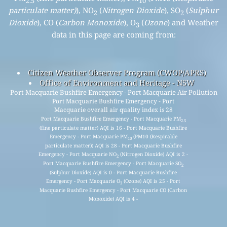
2.5
10
particulate matter)
), NO
(
Nitrogen Dioxide
), SO
(
Sulphur
2
2
Dioxide
), CO (
Carbon Monoxide
), O
(
Ozone
) and Weather
3
data in this page are coming from:
Citizen Weather Observer Program (CWOP/APRS)
Office of Environment and Heritage - NSW
Port Macquarie Bushfire Emergency - Port Macquarie Air Pollution
Port Macquarie Bushfire Emergency - Port
Macquarie overall air quality index is 28
Port Macquarie Bushfire Emergency - Port Macquarie PM
2.5
(fine particulate matter) AQI is 16 - Port Macquarie Bushfire
Emergency - Port Macquarie PM
(PM10 (Respirable
10
particulate matter)) AQI is 28 - Port Macquarie Bushfire
Emergency - Port Macquarie NO
(Nitrogen Dioxide) AQI is 2 -
2
Port Macquarie Bushfire Emergency - Port Macquarie SO
2
(Sulphur Dioxide) AQI is 0 - Port Macquarie Bushfire
Emergency - Port Macquarie O
(Ozone) AQI is 25 - Port
3
Macquarie Bushfire Emergency - Port Macquarie CO (Carbon
Monoxide) AQI is 4 -