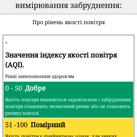
вимірювання забруднення:
Про рівень якості повітря
-
Значення індексу якості повітря
(AQI).
Рівні занепокоєння здоров'ям
0 - 50
Добре
Якість повітря вважається задовільною і забруднення
повітря становить незначний ризик або не становить
ризику взагалі
51 -100
Помірний
Якість повітря є прийнятною; однак, для деяких