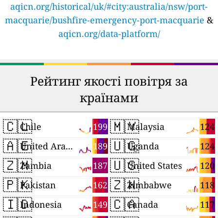
aqicn.org/historical/uk/#city:australia/nsw/port-
macquarie/bushfire-emergency-port-macquarie
&
aqicn.org/data-platform/
Рейтинг якості повітря за
країнами
🇨🇱
🇲🇾
199
124
Chile
Malaysia
🇦🇪
🇺🇬
189
124
United Arab Emirates
Uganda
🇿🇲
🇺🇸
187
120
Zambia
United States
🇵🇰
🇿🇼
162
118
Pakistan
Zimbabwe
🇮🇩
🇨🇦
149
117
Indonesia
Canada