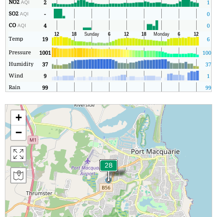
NO2
2
1
AQI
SO2
-
0
AQI
CO
4
0
AQI
Temp
19
6
Pressure
1001
1001
Humidity
37
37
Wind
9
1
Rain
99
99
+
−