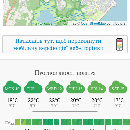
map ©
OpenStreetMap
contributors
Натисніть тут, щоб переглянути
мобільну версію цієї веб-сторінки
Прогноз якості повітря
MON 10
TUE 11
WED 12
THU 13
FRI 14
SAT 15
18°C
22°C
22°C
20°C
20°C
17°C
9°C
9°C
7°C
7°C
7°C
9°C
PM
2.5