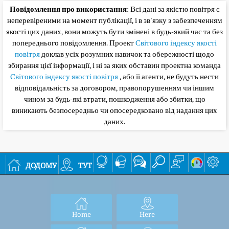
Повідомлення про використання
: Всі дані за якістю повітря є
неперевіреними на момент публікації, і в зв'язку з забезпеченням
якості цих даних, вони можуть бути змінені в будь-який час та без
попереднього повідомлення. Проект
Світового індексу якості
повітря
доклав усіх розумних навичок та обережності щодо
збирання цієї інформації, і ні за яких обставин проектна команда
Світового індексу якості повітря
, або її агенти, не будуть нести
відповідальність за договором, правопорушенням чи іншим
чином за будь-які втрати, пошкодження або збитки, що
виникають безпосередньо чи опосередковано від надання цих
даних.
додому
тут
Home
Here