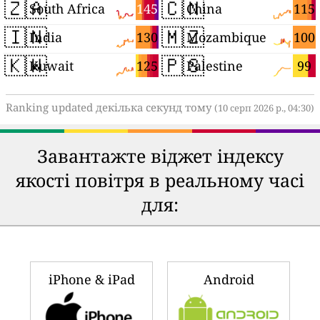
🇿🇦
🇨🇳
145
115
South Africa
China
🇮🇳
🇲🇿
130
100
India
Mozambique
🇰🇼
🇵🇸
125
99
Kuwait
Palestine
Ranking updated декілька секунд тому
(10 серп 2026 р., 04:30)
Завантажте віджет індексу
якості повітря в реальному часі
для:
iPhone & iPad
Android