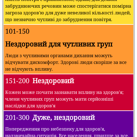
забруднюючих речовин може спостерігатися помірна
загроза здоров'ю для дуже невеликої кількості людей,
що незвично чутливі до забруднення повітря.
101-150
Нездоровий для чутливих груп
Люди з чутливими органами дихання можуть
відчувати дискомфорт. Здорові люди скоріше за все
не відчують впливу.
151-200
Нездоровий
Кожен може почати зазнавати впливу на здоров'я;
члени чутливих груп можуть мати серйозніші
наслідки для здоров'я
201-300
Дуже, нездоровий
Попередження про небезпеку для здоров'я,
надзвичайна ситуація. Все населення, швидше за все,