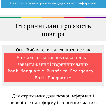
Натисніть для отримання додаткової інформації
Історичні дані про якість
повітря
Ой... Вибачте, сталася щось не так
На жаль, сталася помилка під час
завантаження історичних даних
Port Macquarie Bushfire Emergency -
Port Macquarie
Для отримання додаткової інформації
перевірте платформу історичних даних: