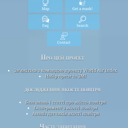
Map
Get a mask!
Faq
Search
Contact
Про цей проект
Зв’яжіться з командою проекту World Air Index
Набір преси та ЗМІ
дослідження якості повітря
База знань і статті про якість повітря
Експеримент з якості повітря
Аналіз датчиків якості повітря
Часті запитання