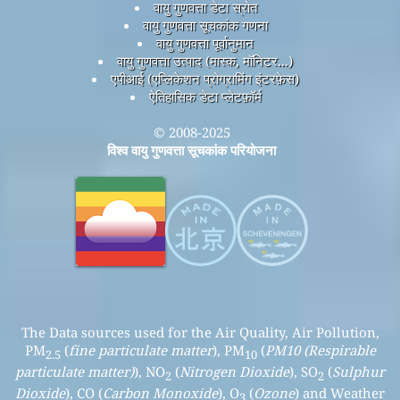
वायु गुणवत्ता डेटा स्रोत
वायु गुणवत्ता सूचकांक गणना
वायु गुणवत्ता पूर्वानुमान
वायु गुणवत्ता उत्पाद (मास्क, मॉनिटर...)
एपीआई (एप्लिकेशन प्रोग्रामिंग इंटरफ़ेस)
ऐतिहासिक डेटा प्लेटफ़ॉर्म
© 2008-2025
विश्व वायु गुणवत्ता सूचकांक परियोजना
The Data sources used for the Air Quality, Air Pollution,
PM
(
fine particulate matter
), PM
(
PM10 (Respirable
2.5
10
particulate matter)
), NO
(
Nitrogen Dioxide
), SO
(
Sulphur
2
2
Dioxide
), CO (
Carbon Monoxide
), O
(
Ozone
) and Weather
3