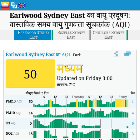
Earlwood Sydney East
का वायु प्रदूषण:
वास्तविक समय वायु गुणवत्ता सूचकांक (AQI)
Earlwood Sydney
Rozelle Sydney
Chullora Sydney
East
East
East
Earlwood Sydney East
का AQI
:
Earlwood Sydney East का वास्तविक समय वायु
मध्यम
50
Updated on Friday 3:00
तापमान:
7
°C
मौजूदा
पिछले 2 दिन
मिन
अध
PM2.5
50
1
AQI
PM10
14
4
AQI
O3
0
0
AQI
NO2
18
3
AQI