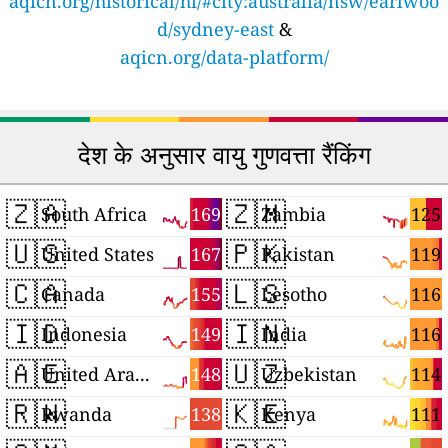
aqicn.org/historical/hi/#city:australia/nsw/earlwoo
d/sydney-east
&
aqicn.org/data-platform/
देश के अनुसार वायु गुणवत्ता रैंकिंग
🇿🇦
🇿🇲
169
125
South Africa
Zambia
🇺🇸
🇵🇰
167
119
United States
Pakistan
🇨🇦
🇱🇸
155
116
Canada
Lesotho
🇮🇩
🇮🇳
149
116
Indonesia
India
🇦🇪
🇺🇿
148
114
United Arab Emirates
Uzbekistan
🇷🇼
🇰🇪
138
111
Rwanda
Kenya