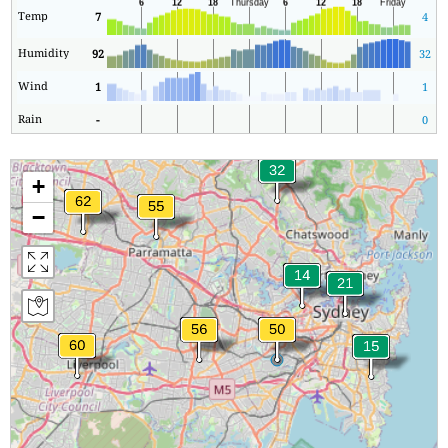
Temp
7
4
Humidity
92
32
Wind
1
1
Rain
-
0
+
−