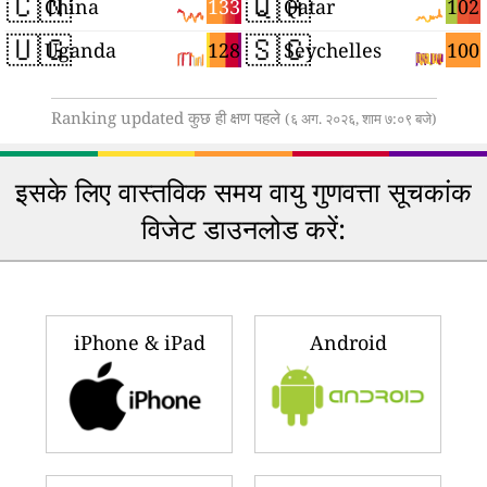
🇨🇳
🇶🇦
133
102
China
Qatar
🇺🇬
🇸🇨
128
100
Uganda
Seychelles
Ranking updated कुछ ही क्षण पहले
(६ अग. २०२६, शाम ७:०९ बजे)
इसके लिए वास्तविक समय वायु गुणवत्ता सूचकांक
विजेट डाउनलोड करें:
iPhone & iPad
Android