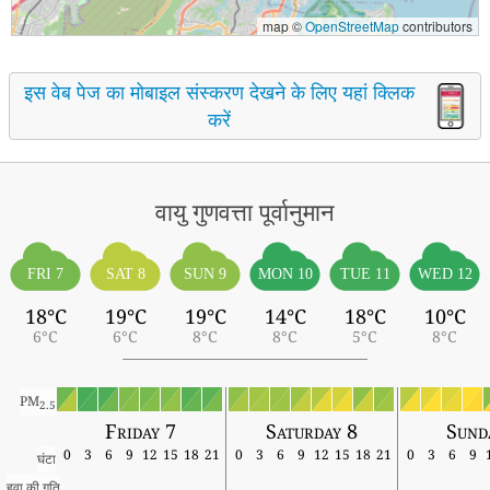
map ©
OpenStreetMap
contributors
इस वेब पेज का मोबाइल संस्करण देखने के लिए यहां क्लिक
करें
वायु गुणवत्ता पूर्वानुमान
FRI 7
SAT 8
SUN 9
MON 10
TUE 11
WED 12
18°C
19°C
19°C
14°C
18°C
10°C
6°C
6°C
8°C
8°C
5°C
8°C
PM
2.5
Friday 7
Saturday 8
Sund
0
3
6
9
12
15
18
21
0
3
6
9
12
15
18
21
0
3
6
9
घंटा
हवा की गति