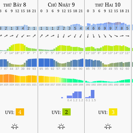
thứ Bảy 8
Chủ Nhật 9
thứ Hai 10
3
6
9
12
15
18
21
0
3
6
9
12
15
18
21
0
3
6
9
12
15
18
21
3
2
1
3
4
2
1
1
1
1
2
2
3
5
4
4
6
6
9
9
7
8
5
4°
4°
14°
18°
17°
9°
7°
6°
5°
5°
13°
14°
14°
11°
9°
11°
10°
8°
14°
13°
14°
13°
11°
87
87
44
37
39
89
93
95
95
92
57
49
63
84
90
85
76
77
39
49
55
62
60
024
1025
1024
1021
1019
1021
1021
1020
1018
1017
1016
1012
1011
1009
1006
1002
1002
1004
1003
1001
1002
1006
1009
0.4
1.2
1.2
0.1
1.5
4
2
3
UVI:
UVI:
UVI: