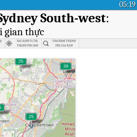
05:19
Sydney South-west
:
i gian thực
y
XáC địNH Vị TRí
TìM KIếM THÀNH
THàNH PHố GầN
PHố CủA BẠN
NHấT
West Sydney South-west