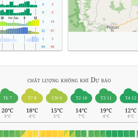
0
3
0
3
1
19
32
97
1
5
99
99
chất lượng không khí
Dự báo
T6 7
T7 8
CN 9
T2 10
T3 11
T4 12
20°C
18°C
15°C
14°C
19°C
12°C
3°C
4°C
5°C
7°C
4°C
4°C