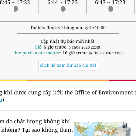
6:45 ~ 17:22
6:44 ~ 17:23
6:43 ~ 17:23
Dự báo được vẽ bằng múi giờ +10:00
Cập nhật dự báo mới nhất:
Gió
: 6 giờ trước
[6 Th08 2026 22:49]
fine particulate matter
: 16 giờ trước
[6 Th08 2026 13:06]
click để xem dự báo chi tiết
g khí được cung cấp bởi:
the Office of Environment 
u
)
rạm đo chất lượng không khí
n không?
Tại sao không tham