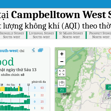
tại
Campbelltown West 
t lượng không khí (AQI) theo thờ
Bringelly Sydney
Liverpool Sydney
St Marys Sydney
Prospect Sydne
South-west
South-west
North-west
North-west
outh-west
:
Chỉ số chất lượng không khí (AQI) thời gian thực Campbelltown 
+
ood
−
hật ngày thứ Sáu 13
 nhiễm chính:
o3
phút
tối đa
3
63
2
22
0
25
1
32