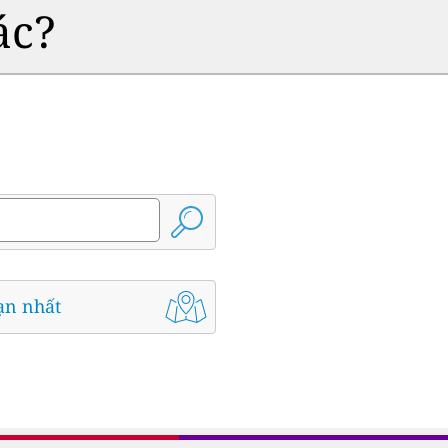
ác?
ạn nhất