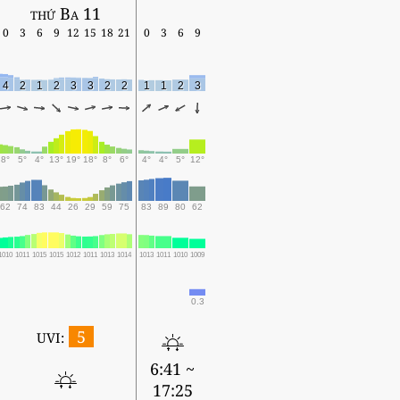
thứ Ba 11
0
3
6
9
12
15
18
21
0
3
6
9
4
2
1
2
3
3
2
2
1
1
2
3
8°
5°
4°
13°
19°
18°
8°
6°
4°
4°
5°
12°
62
74
83
44
26
29
59
75
83
89
80
62
1010
1011
1015
1015
1012
1011
1013
1014
1013
1011
1010
1009
0.3
5
UVI:
6:41 ~
17:25