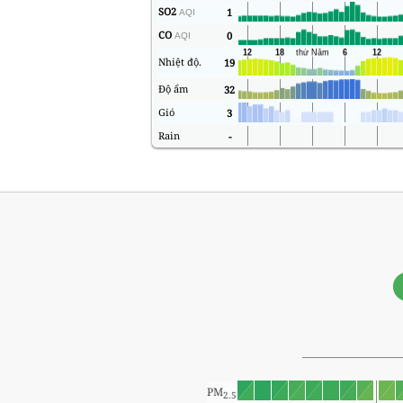
SO2
1
AQI
CO
0
AQI
Nhiệt độ.
19
Độ ẩm
32
Gió
3
Rain
-
PM
2.5