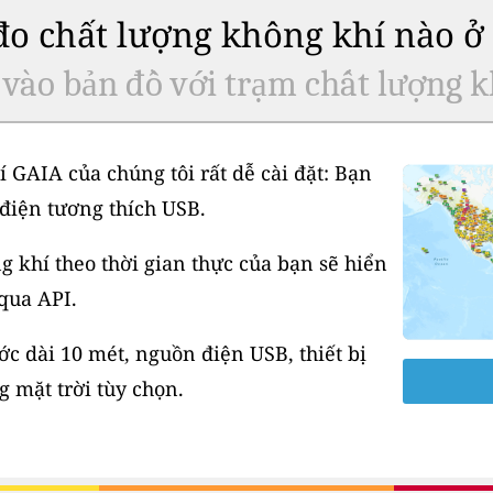
 đo chất lượng không khí nào 
 vào bản đồ với trạm chất lượng k
í GAIA của chúng tôi rất dễ cài đặt: Bạn
điện tương thích USB.
 khí theo thời gian thực của bạn sẽ hiển
 qua API.
 dài 10 mét, nguồn điện USB, thiết bị
 mặt trời tùy chọn.