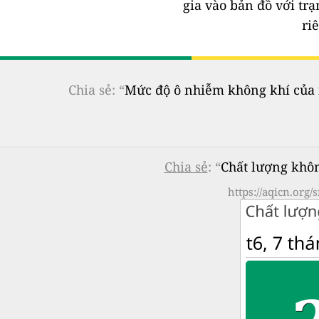
gia vào bản đồ với tr
ri
Chia sẻ: “
Mức độ ô nhiễm không khí của n
Chia sẻ
: “
Chất lượng khô
https://aqicn.org