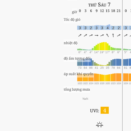
thứ Sáu 7
0
3
6
9
12
15
18
21
0
giờ
Tốc độ gió
3
3
2
3
3
4
2
2
3
nhiệt độ
6°
4°
4°
14°
19°
17°
8°
6°
5°
độ ẩm tương đối
73
84
86
41
25
35
78
84
81
áp suất khí quyển
1023
1022
1024
1023
1020
1020
1023
1024
1024
1
tổng lượng mưa
NaN
4
UVI: