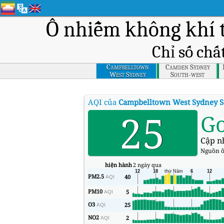
Ô nhiễm không khí 
Chỉ số chấ
Campbelltown
Camden Sydney
West Sydney
South-west
South-west
AQI của
Campbelltown West Sydney S
25
G
Cập n
Nguồn ô
hiện hành
2 ngày qua
PM2.5
40
AQI
PM10
5
AQI
O3
25
AQI
NO2
2
AQI