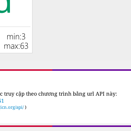
c truy cập theo chương trình bằng url API này:
61
icn.org/api/
)