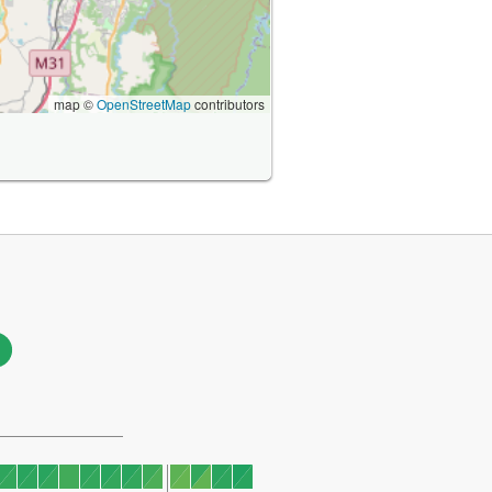
map ©
OpenStreetMap
contributors