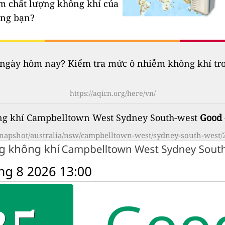
ạm chất lượng không khí của
êng bạn?
gày hôm nay? Kiểm tra mức ô nhiễm không khí trong
https://aqicn.org/here/vn/
ng khí Campbelltown West Sydney South-west
Good
/snapshot/australia/nsw/campbelltown-west/sydney-south-west/