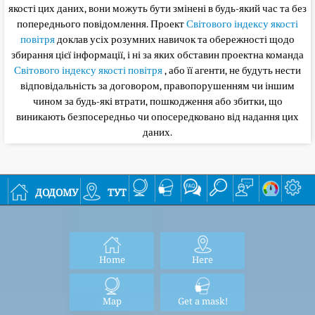
якості цих даних, вони можуть бути змінені в будь-який час та без
попереднього повідомлення. Проект
Світового індексу якості
повітря
доклав усіх розумних навичок та обережності щодо
збирання цієї інформації, і ні за яких обставин проектна команда
Світового індексу якості повітря
, або її агенти, не будуть нести
відповідальність за договором, правопорушенням чи іншим
чином за будь-які втрати, пошкодження або збитки, що
виникають безпосередньо чи опосередковано від надання цих
даних.
додому
тут
Home
Here
Map
Get a mask!