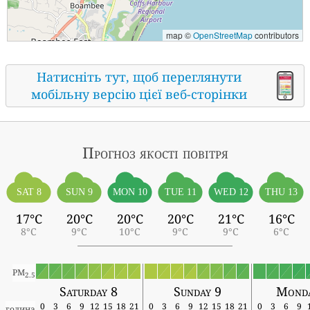
map ©
OpenStreetMap
contributors
Натисніть тут, щоб переглянути
мобільну версію цієї веб-сторінки
Прогноз якості повітря
SAT 8
SUN 9
MON 10
TUE 11
WED 12
THU 13
17°C
20°C
20°C
20°C
21°C
16°C
8°C
9°C
10°C
9°C
9°C
6°C
PM
2.5
Saturday 8
Sunday 9
Monda
0
3
6
9
12
15
18
21
0
3
6
9
12
15
18
21
0
3
6
9
година