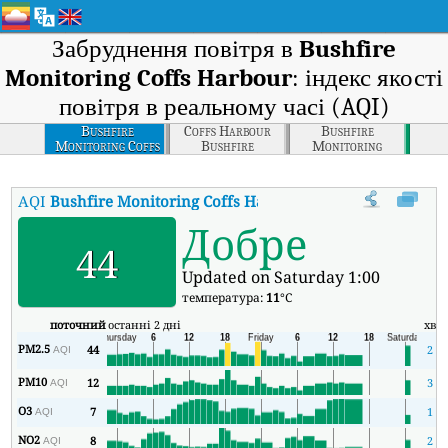
Забруднення повітря в
Bushfire
Monitoring Coffs Harbour
: індекс якості
повітря в реальному часі (AQI)
Bushfire
Coffs Harbour
Bushfire
Monitoring Coffs
Bushfire
Monitoring
Harbour
Emergency - Coffs
Grafton
Harbour
AQI
Bushfire Monitoring Coffs Harbour
:
Індекс якості повітря 
Добре
44
Updated on Saturday 1:00
температура:
11
°C
поточний
останні 2 дні
хв
PM2.5
44
2
AQI
PM10
12
3
AQI
O3
7
1
AQI
NO2
8
2
AQI