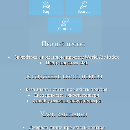
Faq
Search
Contact
Про цей проект
Зв’яжіться з командою проекту World Air Index
Набір преси та ЗМІ
дослідження якості повітря
База знань і статті про якість повітря
Експеримент з якості повітря
Аналіз датчиків якості повітря
Часті запитання
Джерело даних про якість повітря