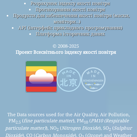
Розрахунок індексу якості повітря
Прогнозування якості повітря
Продукти для забезпечення якості повітря (маски,
монітори…)
API (інтерфейс прикладного програмування)
Платформа історичних даних
© 2008-2025
Проект Всесвітнього індексу якості повітря
The Data sources used for the Air Quality, Air Pollution,
PM
(
fine particulate matter
), PM
(
PM10 (Respirable
2.5
10
particulate matter)
), NO
(
Nitrogen Dioxide
), SO
(
Sulphur
2
2
Dioxide
), CO (
Carbon Monoxide
), O
(
Ozone
) and Weather
3