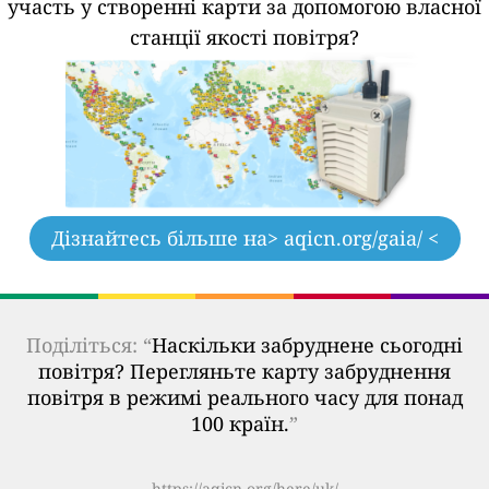
участь у створенні карти за допомогою власної
станції якості повітря?
Дізнайтесь більше на
> aqicn.org/gaia/ <
Поділіться: “
Наскільки забруднене сьогодні
повітря? Перегляньте карту забруднення
повітря в режимі реального часу для понад
100 країн.
”
https://aqicn.org/here/uk/