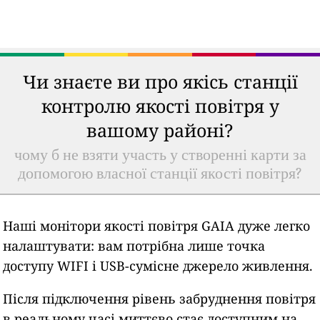
Чи знаєте ви про якісь станції
контролю якості повітря у
вашому районі?
чому б не взяти участь у створенні карти за
допомогою власної станції якості повітря?
Наші монітори якості повітря GAIA дуже легко
налаштувати: вам потрібна лише точка
доступу WIFI і USB-сумісне джерело живлення.
Після підключення рівень забруднення повітря
в реальному часі миттєво стає доступним на