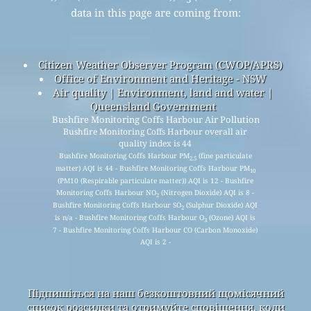
data in this page are coming from:
Citizen Weather Observer Program (CWOP/APRS)
Office of Environment and Heritage - NSW
Air quality | Environment, land and water |
Queensland Government
Bushfire Monitoring Coffs Harbour Air Pollution
Bushfire Monitoring Coffs Harbour overall air
quality index is 44
Bushfire Monitoring Coffs Harbour PM
(fine particulate
2.5
matter) AQI is 44 - Bushfire Monitoring Coffs Harbour PM
10
(PM10 (Respirable particulate matter)) AQI is 12 - Bushfire
Monitoring Coffs Harbour NO
(Nitrogen Dioxide) AQI is 8 -
2
Bushfire Monitoring Coffs Harbour SO
(Sulphur Dioxide) AQI
2
is n/a - Bushfire Monitoring Coffs Harbour O
(Ozone) AQI is
3
7 - Bushfire Monitoring Coffs Harbour CO (Carbon Monoxide)
AQI is 2 -
Підпишіться на наш безкоштовний щомісячний
список розсилки та отримуйте сповіщення, коли