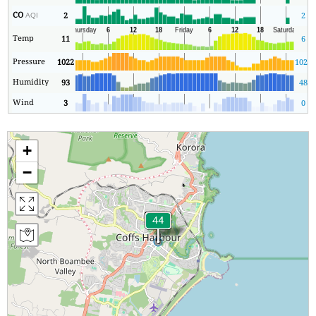
CO
2
2
AQI
Temp
11
6
Pressure
1022
1020
Humidity
93
48
Wind
3
0
+
−