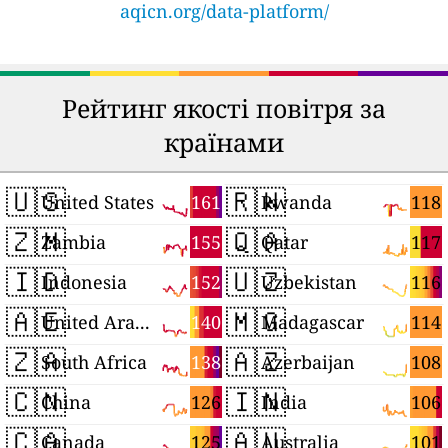
aqicn.org/data-platform/
Рейтинг якості повітря за
країнами
🇺🇸
🇷🇼
161
118
United States
Rwanda
🇿🇲
🇶🇦
155
117
Zambia
Qatar
🇮🇩
🇺🇿
152
116
Indonesia
Uzbekistan
🇦🇪
🇲🇬
140
114
United Arab Emirates
Madagascar
🇿🇦
🇦🇿
138
108
South Africa
Azerbaijan
🇨🇳
🇮🇳
126
106
China
India
🇨🇦
🇦🇺
125
101
Canada
Australia