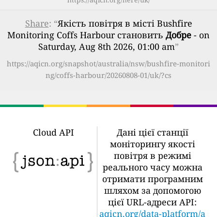
Share
: “
Якість повітря в місті Bushfire
Monitoring Coffs Harbour становить
Добре
- on
Saturday, Aug 8th 2026, 01:00 am
”
https://aqicn.org/snapshot/australia/nsw/bushfire-monitori
ng/coffs-harbour/20260808-01/uk/?cs
Cloud API
Дані цієї станції
моніторингу якості
повітря в режимі
реального часу можна
отримати програмним
шляхом за допомогою
цієї URL-адреси API:
aqicn.org/data-platform/a