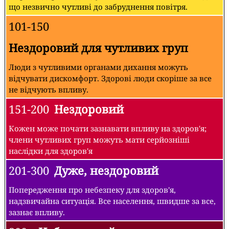
що незвично чутливі до забруднення повітря.
101-150
Нездоровий для чутливих груп
Люди з чутливими органами дихання можуть
відчувати дискомфорт. Здорові люди скоріше за все
не відчують впливу.
151-200
Нездоровий
Кожен може почати зазнавати впливу на здоров'я;
члени чутливих груп можуть мати серйозніші
наслідки для здоров'я
201-300
Дуже, нездоровий
Попередження про небезпеку для здоров'я,
надзвичайна ситуація. Все населення, швидше за все,
зазнає впливу.