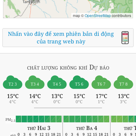
map ©
OpenStreetMap
contributors
Nhấn vào đây để xem phiên bản di động
của trang web này
chất lượng không khí
Dự báo
T2 3
T3 4
T4 5
T5 6
T6 7
T7 8
15°C
14°C
13°C
15°C
17°C
13°C
4°C
4°C
0°C
0°C
1°C
3°C
PM
2.5
thứ Hai 3
thứ Ba 4
thứ 
0
3
6
9
12
15
18
21
0
3
6
9
12
15
18
21
0
3
6
9
giờ