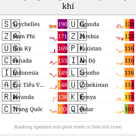
khí
🇸🇨
🇺🇬
190
128
Seychelles
Uganda
🇿🇦
🇿🇲
171
125
Nam Phi
Zambia
🇺🇸
🇵🇰
169
116
Hoa Kỳ
Pakistan
🇨🇦
🇮🇳
153
116
Canada
Ấn Độ
🇮🇩
🇱🇸
149
116
Indonesia
Lesotho
🇦🇪
🇺🇿
148
114
Các Tiểu Vương quốc Ả Rập Thống nhất
Uzbekistan
🇷🇼
🇰🇪
138
111
Rwanda
Kenya
🇨🇳
🇶🇦
133
101
Trung Quốc
Qatar
Ranking updated một phút trước
(6 Th08 2026 19:04)