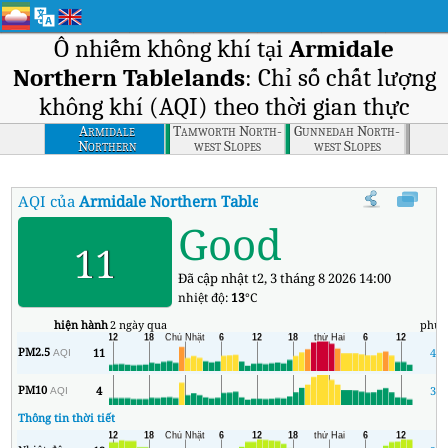
Ô nhiễm không khí tại
Armidale
Northern Tablelands
: Chỉ số chất lượng
không khí (AQI) theo thời gian thực
Armidale
Tamworth North-
Gunnedah North-
Northern
west Slopes
west Slopes
Tablelands
AQI của
Armidale Northern Tablelands
:
Chỉ số chất lượng không
Good
11
Đã cập nhật t2, 3 tháng 8 2026 14:00
nhiệt độ:
13
°C
hiện hành
2 ngày qua
phút
PM2.5
11
4
AQI
PM10
4
3
AQI
Thông tin thời tiết