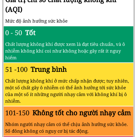
(AQI)
Mức độ ảnh hưởng sức khỏe
0 - 50
Tốt
Chất lượng không khí được xem là đạt tiêu chuẩn, và ô
nhiễm không khí coi như không hoặc gây rất ít nguy
hiểm
51 -100
Trung bình
Chất lượng không khí ở mức chấp nhận được; tuy nhiên,
một số chất gây ô nhiễm có thể ảnh hưởng tới sức khỏe
của một số ít những người nhạy cảm với không khí bị ô
nhiễm.
101-150
Không tốt cho người nhạy cảm
Nhóm người nhạy cảm có thể chịu ảnh hưởng sức khỏe.
Số đông không có nguy cơ bị tác động.