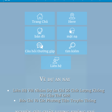
Trang Chủ
Here
bản đồ
mặt nạ
Câu hỏi thường gặp
tìm kiếm
Liên hệ
Về dự án này
Liên Hệ Với Nhóm Dự án Chỉ Số Chất Lượng Không
Khí Của Thế Giới
Báo Chí Và Các Phương Tiện Truyền Thông
nghiên cứu chất lượng không khí