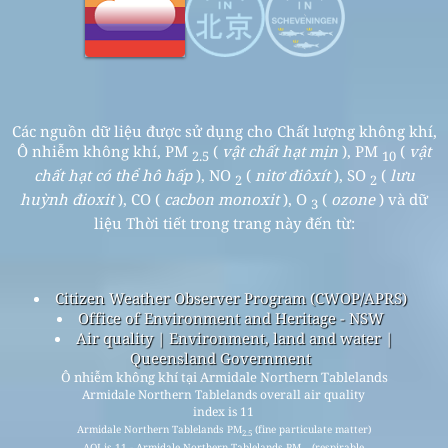
Các nguồn dữ liệu được sử dụng cho Chất lượng không khí,
Ô nhiễm không khí, PM
(
vật chất hạt mịn
), PM
(
vật
2.5
10
chất hạt có thể hô hấp
), NO
(
nitơ điôxít
), SO
(
lưu
2
2
huỳnh đioxit
), CO (
cacbon monoxit
), O
(
ozone
) và dữ
3
liệu Thời tiết trong trang này đến từ:
Citizen Weather Observer Program (CWOP/APRS)
Office of Environment and Heritage - NSW
Air quality | Environment, land and water |
Queensland Government
Ô nhiễm không khí tại Armidale Northern Tablelands
Armidale Northern Tablelands overall air quality
index is 11
Armidale Northern Tablelands PM
(fine particulate matter)
2.5
AQI is 11 - Armidale Northern Tablelands PM
(respirable