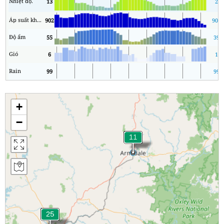
Nhiệt độ.
13
2
Áp suất không khí
902
902
Độ ẩm
55
39
Gió
6
1
Rain
99
99
+
−