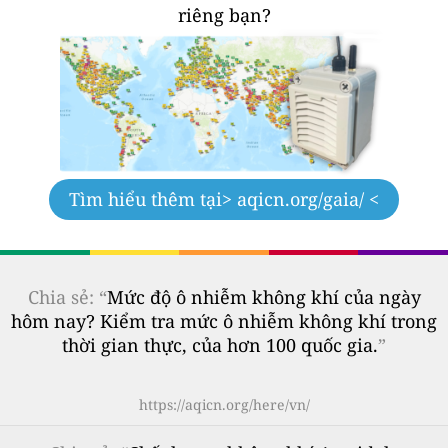
riêng bạn?
Tìm hiểu thêm tại
> aqicn.org/gaia/ <
Chia sẻ: “
Mức độ ô nhiễm không khí của ngày
hôm nay? Kiểm tra mức ô nhiễm không khí trong
thời gian thực, của hơn 100 quốc gia.
”
https://aqicn.org/here/vn/