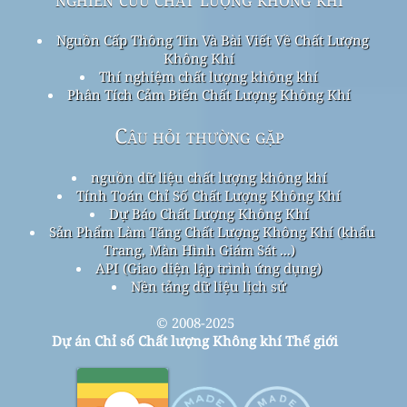
Nguồn Cấp Thông Tin Và Bài Viết Về Chất Lượng
Không Khí
Thí nghiệm chất lượng không khí
Phân Tích Cảm Biến Chất Lượng Không Khí
Câu hỏi thường gặp
nguồn dữ liệu chất lượng không khí
Tính Toán Chỉ Số Chất Lượng Không Khí
Dự Báo Chất Lượng Không Khí
Sản Phẩm Làm Tăng Chất Lượng Không Khí (khẩu
Trang, Màn Hình Giám Sát ...)
API (Giao diện lập trình ứng dụng)
Nền tảng dữ liệu lịch sử
© 2008-2025
Dự án Chỉ số Chất lượng Không khí Thế giới