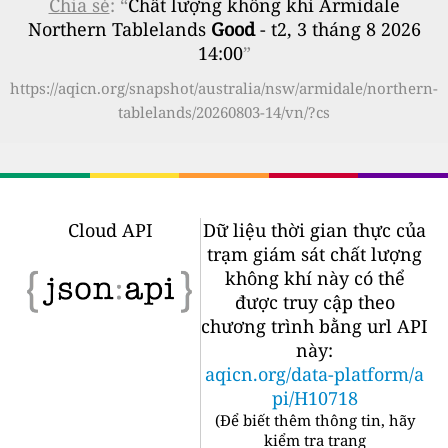
Chia sẻ
: “
Chất lượng không khí Armidale
Northern Tablelands
Good
- t2, 3 tháng 8 2026
14:00
”
https://aqicn.org/snapshot/australia/nsw/armidale/northern-
tablelands/20260803-14/vn/?cs
Cloud API
Dữ liệu thời gian thực của
trạm giám sát chất lượng
không khí này có thể
được truy cập theo
chương trình bằng url API
này:
aqicn.org/data-platform/a
pi/H10718
(
Để biết thêm thông tin, hãy
kiểm tra trang