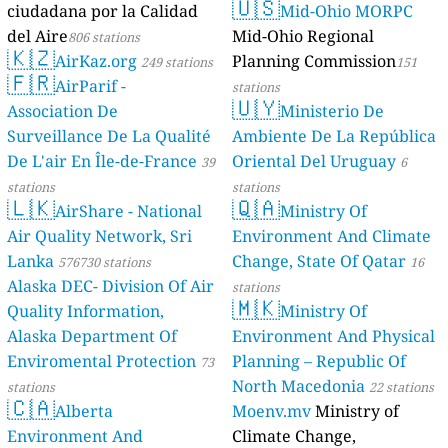
🇺🇸
ciudadana por la Calidad
Mid-Ohio MORPC
del Aire
Mid-Ohio Regional
806 stations
🇰🇿
AirKaz.org
Planning Commission
249 stations
151
🇫🇷
AirParif -
stations
🇺🇾
Association De
Ministerio De
Surveillance De La Qualité
Ambiente De La República
De L'air En Île-de-France
Oriental Del Uruguay
39
6
stations
stations
🇱🇰
🇶🇦
AirShare - National
Ministry Of
Air Quality Network, Sri
Environment And Climate
Lanka
Change, State Of Qatar
576730 stations
16
Alaska DEC- Division Of Air
stations
🇲🇰
Quality Information,
Ministry Of
Alaska Department Of
Environment And Physical
Enviromental Protection
Planning – Republic Of
73
North Macedonia
stations
22 stations
🇨🇦
Alberta
Moenv.mv
Ministry of
Environment And
Climate Change,