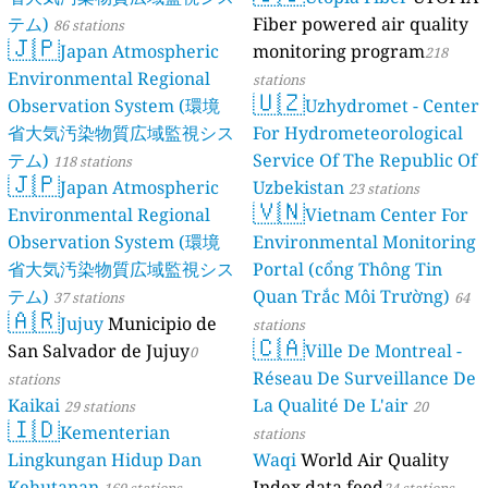
テム)
Fiber powered air quality
86 stations
🇯🇵
Japan Atmospheric
monitoring program
218
Environmental Regional
stations
🇺🇿
Observation System (環境
Uzhydromet - Center
省大気汚染物質広域監視シス
For Hydrometeorological
テム)
Service Of The Republic Of
118 stations
🇯🇵
Japan Atmospheric
Uzbekistan
23 stations
🇻🇳
Environmental Regional
Vietnam Center For
Observation System (環境
Environmental Monitoring
省大気汚染物質広域監視シス
Portal (cổng Thông Tin
テム)
Quan Trắc Môi Trường)
37 stations
64
🇦🇷
Jujuy
Municipio de
stations
🇨🇦
San Salvador de Jujuy
Ville De Montreal -
0
Réseau De Surveillance De
stations
Kaikai
La Qualité De L'air
29 stations
20
🇮🇩
Kementerian
stations
Lingkungan Hidup Dan
Waqi
World Air Quality
Kehutanan
Index data feed