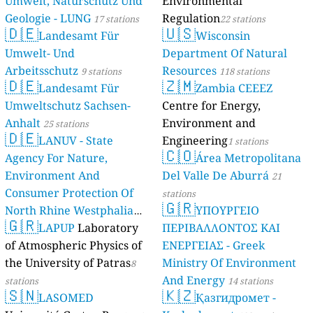
Umwelt, Naturschutz Und
Environmental
Geologie - LUNG
Regulation
17 stations
22 stations
🇩🇪
🇺🇸
Landesamt Für
Wisconsin
Umwelt- Und
Department Of Natural
Arbeitsschutz
Resources
9 stations
118 stations
🇩🇪
🇿🇲
Landesamt Für
Zambia CEEEZ
Umweltschutz Sachsen-
Centre for Energy,
Anhalt
Environment and
25 stations
🇩🇪
LANUV - State
Engineering
1 stations
🇨🇴
Agency For Nature,
Área Metropolitana
Environment And
Del Valle De Aburrá
21
Consumer Protection Of
stations
🇬🇷
North Rhine Westphalia
ΥΠΟΥΡΓΕΙΟ
🇬🇷
(Landesamt Für Natur,
LAPUP
Laboratory
ΠΕΡΙΒΑΛΛΟΝΤΟΣ ΚΑΙ
Umwelt Und
of Atmospheric Physics of
ΕΝΕΡΓΕΙΑΣ - Greek
Verbraucherschutz NRW)
the University of Patras
Ministry Of Environment
8
And Energy
61 stations
stations
14 stations
🇸🇳
🇰🇿
LASOMED
Қазгидромет -