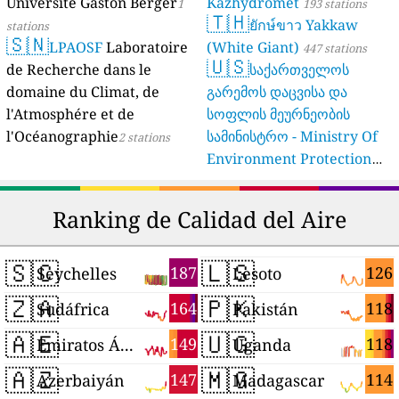
Université Gaston Berger
Kazhydromet
1
193 stations
🇹🇭
ยักษ์ขาว Yakkaw
stations
🇸🇳
LPAOSF
Laboratoire
(White Giant)
447 stations
🇺🇸
de Recherche dans le
საქართველოს
domaine du Climat, de
გარემოს დაცვისა და
l'Atmosphére et de
სოფლის მეურნეობის
l'Océanographie
სამინისტრო - Ministry Of
2 stations
Environment Protection
And Agriculture Of
Georgia
16 stations
Ranking de Calidad del Aire
🇸🇨
🇱🇸
187
126
Seychelles
Lesoto
🇿🇦
🇵🇰
164
118
Sudáfrica
Pakistán
🇦🇪
🇺🇬
149
118
Emiratos Árabes Unidos
Uganda
🇦🇿
🇲🇬
147
114
Azerbaiyán
Madagascar