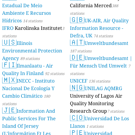
Estadual De Meio
California Merced
388
Ambiente E Recursos
stations
🇬🇧
Hídricos
UK-AIR, Air Quality
14 stations
IFRO
Karolinska Institutet
Information Resource -
3
Defra, UK
stations
74 stations
🇺🇸
🇦🇹
Illinois
Umweltbundesamt
Environmental Protection
187 stations
🇩🇪
Agency
Umweltbundesamt |
89 stations
🇫🇮
Ilmanlaatu - Air
Für Mensch Und Umwelt
7
Quality In Finland
92 stations
stations
🇲🇽
INECC - Instituto
UNICEF
136 stations
🇳🇬
Nacional De Ecología Y
UNILAG AQMRG
Cambio Climático
University of Lagos Air
180
Quality Monitoring
stations
🇯🇪
Information And
Research Group
7 stations
🇨🇴
Public Services For The
Universidad De Los
Island Of Jersey
Llanos
1 stations
🇵🇪
(L'înformâtion Et Les
Universidad