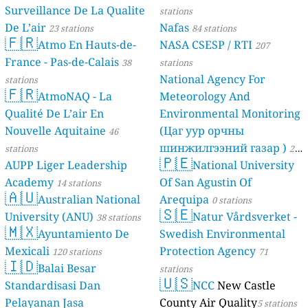
Surveillance De La Qualite
stations
De L’air
Nafas
23 stations
84 stations
🇫🇷
Atmo En Hauts-de-
NASA CSESP / RTI
207
France - Pas-de-Calais
38
stations
National Agency For
stations
🇫🇷
AtmoNAQ - La
Meteorology And
Qualité De L’air En
Environmental Monitoring
Nouvelle Aquitaine
(Цаг уур орчны
46
шинжилгээний газар )
stations
21
🇵🇪
AUPP Liger Leadership
National University
stations
Academy
Of San Agustin Of
14 stations
🇦🇺
Australian National
Arequipa
0 stations
🇸🇪
University (ANU)
Natur Vårdsverket -
38 stations
🇲🇽
Ayuntamiento De
Swedish Environmental
Mexicali
Protection Agency
120 stations
71
🇮🇩
Balai Besar
stations
🇺🇸
Standardisasi Dan
NCC
New Castle
Pelayanan Jasa
County Air Quality
5 stations