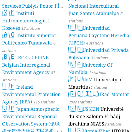
Sèrvices Publyis Pouor I'Île
Nacional Intercultural
🇽🇰
Dé Jèrri)
Instituti
Juan Santos Atahualpa
2 stations
3
Hidrometeorologjik I
stations
🇵🇪
Kosovës
Universidad
12 stations
🇦🇴
Instituto Superior
Peruana Cayetano Heredia
Politécnico Tundavala
(UPCH)
8
4 stations
🇧🇴
Universidad Privada
stations
🇧🇪
IRCEL-CELINE -
Boliviana
3 stations
🇳🇦
Belgian Interregional
University Of
Environment Agency
Namibia
87
1 stations
🇲🇺
UoM
University of
stations
🇮🇪
Ireland
Mauritius
1 stations
🇷🇴
🇮🇱
Environmental Protection
URad Monitor
Agency (EPA)
116 stations
3842 stations
🇯🇵
🇸🇳
Japan Atmospheric
USSEIN
Université
Environmental Regional
du Sine Saloum El-hâdj
Observation System (環境
ibrahima NIASS
2 stations
🇺🇸
省大気汚染物質広域監視シス
Utopia Fiber
UTOPIA