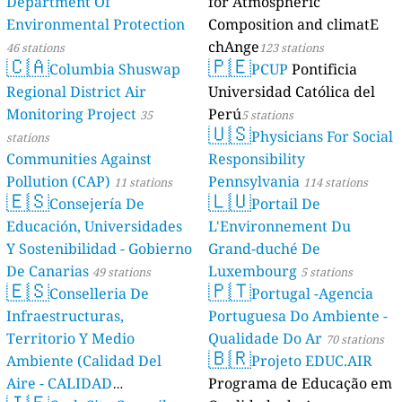
Department Of
for Atmospheric
Environmental Protection
Composition and climatE
chAnge
46 stations
123 stations
🇨🇦
🇵🇪
Columbia Shuswap
PCUP
Pontificia
Regional District Air
Universidad Católica del
Monitoring Project
Perú
35
5 stations
🇺🇸
Physicians For Social
stations
Communities Against
Responsibility
Pollution (CAP)
Pennsylvania
11 stations
114 stations
🇪🇸
🇱🇺
Consejería De
Portail De
Educación, Universidades
L'Environnement Du
Y Sostenibilidad - Gobierno
Grand-duché De
De Canarias
Luxembourg
49 stations
5 stations
🇪🇸
🇵🇹
Conselleria De
Portugal -Agencia
Infraestructuras,
Portuguesa Do Ambiente -
Territorio Y Medio
Qualidade Do Ar
70 stations
🇧🇷
Ambiente (Calidad Del
Projeto EDUC.AIR
Aire - CALIDAD
Programa de Educação em