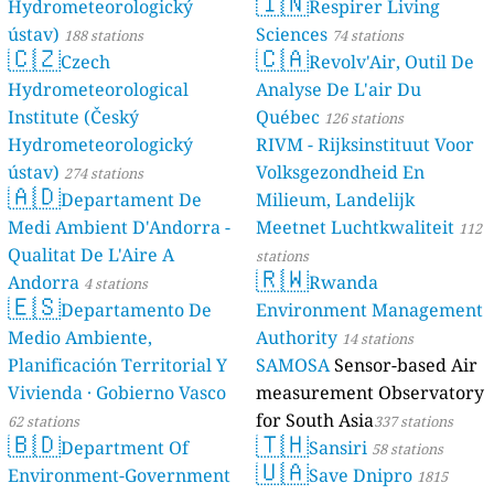
🇮🇳
Hydrometeorologický
Respirer Living
ústav)
Sciences
188 stations
74 stations
🇨🇿
🇨🇦
Czech
Revolv'Air, Outil De
Hydrometeorological
Analyse De L'air Du
Institute (Český
Québec
126 stations
Hydrometeorologický
RIVM - Rijksinstituut Voor
ústav)
Volksgezondheid En
274 stations
🇦🇩
Departament De
Milieum, Landelijk
Medi Ambient D'Andorra -
Meetnet Luchtkwaliteit
112
Qualitat De L'Aire A
stations
🇷🇼
Andorra
Rwanda
4 stations
🇪🇸
Departamento De
Environment Management
Medio Ambiente,
Authority
14 stations
Planificación Territorial Y
SAMOSA
Sensor-based Air
Vivienda · Gobierno Vasco
measurement Observatory
for South Asia
62 stations
337 stations
🇧🇩
🇹🇭
Department Of
Sansiri
58 stations
🇺🇦
Environment-Government
Save Dnipro
1815