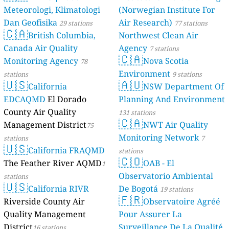
Meteorologi, Klimatologi
(Norwegian Institute For
Dan Geofisika
Air Research)
29 stations
77 stations
🇨🇦
British Columbia,
Northwest Clean Air
Canada Air Quality
Agency
7 stations
🇨🇦
Monitoring Agency
Nova Scotia
78
Environment
stations
9 stations
🇺🇸
🇦🇺
California
NSW Department Of
EDCAQMD
El Dorado
Planning And Environment
County Air Quality
131 stations
🇨🇦
Management District
NWT Air Quality
75
Monitoring Network
stations
7
🇺🇸
California FRAQMD
stations
🇨🇴
The Feather River AQMD
OAB - El
1
Observatorio Ambiental
stations
🇺🇸
California RIVR
De Bogotá
19 stations
🇫🇷
Riverside County Air
Observatoire Agréé
Quality Management
Pour Assurer La
District
Surveillance De La Qualité
16 stations