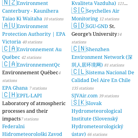
🇳🇿
Environment
Kvaliteta Vazduha)
121
🇸🇨
Canterbury - Kaunihera
Seychelles Air
stations
Taiao Ki Waitaha
Monitoring
10 stations
12 stations
🇦🇺
🇬🇩
Environment
SGU-GND
St.
Protection Authority | EPA
George’s University
14
Victoria
40 stations
stations
🇨🇦
🇨🇳
Environnement Au
Shenzhen
Québec
Environment Network (深
42 stations
🇨🇦
EnvironnementQc
圳人居环境网)
81 stations
🇨🇱
Environnement Québec
Sistema Nacional De
4
Calidad Del Aire En Chile
stations
EPA Ghana
7 stations
135 stations
🇨🇭
EPFL-LAPI
SJVAir.com
39 stations
🇸🇰
Laboratory of atmospheric
Slovak
processes and their
Hydrometeorological
impacts
Institute (Slovenský
7 stations
Federalni
Hydrometeorologický
Hidrometeorološki Zavod
ústav)
66 stations