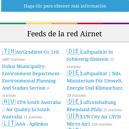
Haga clic para obtener más información
Feeds de la red Airnet
🇹🇭
🇩🇪
AirGradient Co. Ltd.
Luftqualität In
Schleswig-Holstein
4007 stations
15
Dubai Municipality-
stations
🇩🇪
Environment Department -
Luftqualität | Nds.
Environmental Planning
Ministerium Für Umwelt,
And Studies Section
Energie Und Klimaschutz
8
stations
28 stations
🇦🇺
🇩🇪
EPA South Australia
Luftreinhaltung
:: Air Quality In South
Rheinland-Pfalz
25 stations
🇺🇦
Australia
LUN City Air (ЛУН
11 stations
🇱🇹
AAA - Aplinkos
Місто Air)
210 stations