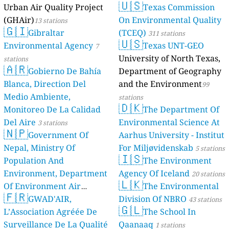
🇺🇸
Urban Air Quality Project
Texas Commission
(GHAir)
On Environmental Quality
13 stations
🇬🇮
Gibraltar
(TCEQ)
311 stations
🇺🇸
Environmental Agency
Texas UNT-GEO
7
University of North Texas,
stations
🇦🇷
Gobierno De Bahía
Department of Geography
Blanca, Direction Del
and the Environment
99
Medio Ambiente,
stations
🇩🇰
Monitoreo De La Calidad
The Department Of
Del Aire
Environmental Science At
3 stations
🇳🇵
Government Of
Aarhus University - Institut
Nepal, Ministry Of
For Miljøvidenskab
5 stations
🇮🇸
Population And
The Environment
Environment, Department
Agency Of Iceland
20 stations
🇱🇰
Of Environment Air
The Environmental
🇫🇷
Quality Monitoring
GWAD'AIR,
Division Of NBRO
30
43 stations
🇬🇱
L’Association Agréée De
The School In
stations
Surveillance De La Qualité
Qaanaaq
1 stations