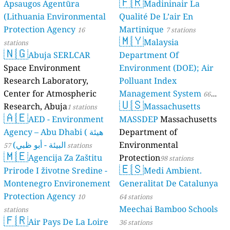
🇫🇷
Apsaugos Agentūra
Madininair La
(Lithuania Environmental
Qualité De L’air En
Protection Agency
Martinique
16
7 stations
🇲🇾
Malaysia
stations
🇳🇬
Abuja SERLCAR
Department Of
Space Environment
Environment (DOE); Air
Research Laboratory,
Polluant Index
Center for Atmospheric
Management System
66
🇺🇸
Research, Abuja
Massachusetts
1 stations
stations
🇦🇪
AED - Environment
MASSDEP
Massachusetts
Agency – Abu Dhabi ( هيئة
Department of
البيئة - أبو ظبي)
Environmental
57 stations
🇲🇪
Agencija Za Zaštitu
Protection
98 stations
🇪🇸
Prirode I životne Sredine -
Medi Ambient.
Montenegro Environement
Generalitat De Catalunya
Protection Agency
10
64 stations
Meechai Bamboo Schools
stations
🇫🇷
Air Pays De La Loire
36 stations