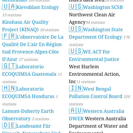
169 stations
24 stations
🇺🇦
🇺🇸
Kievoblast Ecology
Washington SCSB
Northwest Clean Air
13 stations
Kinshasa Air Quality
Agency
94 stations
🇺🇸
Project (KINAQ)
Washington State
10 stations
🇫🇷
L'observatoire De La
Department Of Ecology
170
Qualité De L'air En Région
stations
🇺🇸
Sud Provence-Alpes-Côte
WE ACT For
D'Azur
Environmental Justice
57 stations
🇬🇹
Laboratorio
West Harlem
ECOQUIMSA Guatemala
Environmental Action,
11
Inc
stations
11 stations
🇭🇳
🇮🇳
Laboratorio
West Bengal
ECOQUIMSA Honduras
Pollution Control Board
1
319
stations
stations
🇦🇺
Lamont-Doherty Earth
Western Australia
Observatory
DWER
Western Australia
5 stations
🇩🇪
Landesamt Für
Department of Water and