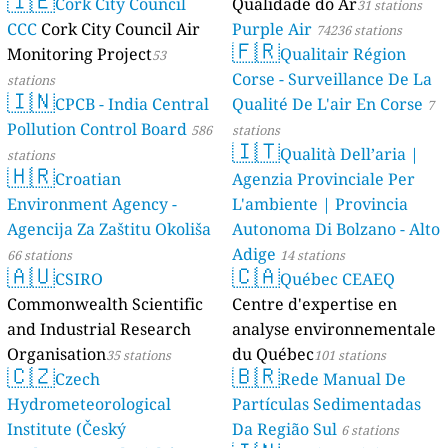
🇮🇪
AMBIENTAL)
Cork City Council
Qualidade do Ar
23 stations
31 stations
CCC
Cork City Council Air
Purple Air
74236 stations
🇫🇷
Monitoring Project
Qualitair Région
53
Corse - Surveillance De La
stations
🇮🇳
CPCB - India Central
Qualité De L'air En Corse
7
Pollution Control Board
586
stations
🇮🇹
Qualità Dell’aria |
stations
🇭🇷
Croatian
Agenzia Provinciale Per
Environment Agency -
L'ambiente | Provincia
Agencija Za Zaštitu Okoliša
Autonoma Di Bolzano - Alto
Adige
66 stations
14 stations
🇦🇺
🇨🇦
CSIRO
Québec CEAEQ
Commonwealth Scientific
Centre d'expertise en
and Industrial Research
analyse environnementale
Organisation
du Québec
35 stations
101 stations
🇨🇿
🇧🇷
Czech
Rede Manual De
Hydrometeorological
Partículas Sedimentadas
Institute (Český
Da Região Sul
6 stations