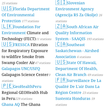
🇸🇮
Slovenian
25 stations
🇺🇸
Florida Department
Environment Agency
Of Environmental
(Agencija RS Za Okolje)
26
Protection
177 stations
stations
🇱🇰
🇿🇦
Foundation For
South African Air
Environment
Climate and
Quality Information
Technology (FECT)
System - SAAQIS
11 stations
193 stations
🇺🇸
🇨🇦
FRESSCA
Filtration
Southeast
for Respiratory Exposure
Saskatchewan - Airshed
to wildfire Smoke from
Association
6 stations
🇺🇸
Swamp Cooler Air
State Of Hawaii,
47 stations
Galapagos UNC/USFQ
Department Of Health,
Galapagos Science Center
Clean Air Branch
0
69 stations
🇫🇷
Surveillance De La
stations
🇵🇪
GeoHealthPeru
Qualité De L'air Dans La
Regional GEOHealth Hub
Région Centre
23 stations
in Peru
Sustenta Honduras
229 stations
59
Ghana AQ
The Ghana
stations