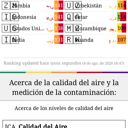
🇿🇲
🇺🇿
141
114
Zambia
Uzbekistán
🇮🇩
🇶🇦
141
114
Indonesia
Catar
🇺🇸
🇲🇿
138
109
Estados Unidos
Mozambique
🇮🇳
🇷🇼
131
107
India
Ruanda
Ranking updated hace unos segundos
(8 de ago. de 2026 18:47)
Acerca de la calidad del aire y la
medición de la contaminación:
Acerca de los niveles de calidad del aire
ICA
Calidad del Aire