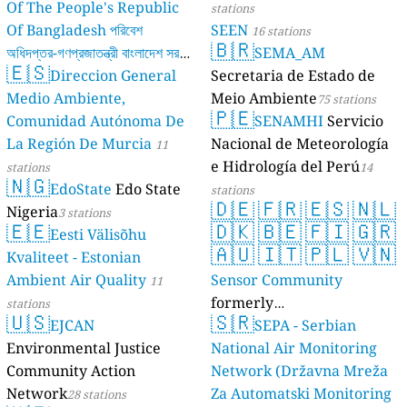
Of The People's Republic
stations
Of Bangladesh পরিবেশ
SEEN
16 stations
🇧🇷
অধিদপ্তর-গণপ্রজাতন্ত্রী বাংলাদেশ সরকার
SEMA_AM
🇪🇸
Direccion General
Secretaria de Estado de
17 stations
Medio Ambiente,
Meio Ambiente
75 stations
🇵🇪
Comunidad Autónoma De
SENAMHI
Servicio
La Región De Murcia
Nacional de Meteorología
11
e Hidrología del Perú
stations
14
🇳🇬
EdoState
Edo State
stations
🇩🇪
🇫🇷
🇪🇸
🇳🇱
Nigeria
3 stations
🇪🇪
🇩🇰
🇧🇪
🇫🇮
🇬🇷
Eesti Välisõhu
🇦🇺
🇮🇹
🇵🇱
🇻🇳
Kvaliteet - Estonian
Ambient Air Quality
Sensor Community
11
formerly
stations
🇺🇸
🇸🇷
EJCAN
luftdaten.info
SEPA - Serbian
35819 stations
Environmental Justice
National Air Monitoring
Community Action
Network (Državna Mreža
Network
Za Automatski Monitoring
28 stations