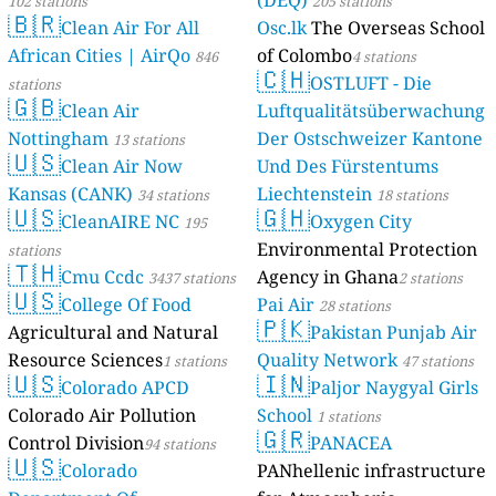
(DEQ)
102 stations
205 stations
🇧🇷
Clean Air For All
Osc.lk
The Overseas School
African Cities | AirQo
of Colombo
846
4 stations
🇨🇭
OSTLUFT - Die
stations
🇬🇧
Clean Air
Luftqualitätsüberwachung
Nottingham
Der Ostschweizer Kantone
13 stations
🇺🇸
Clean Air Now
Und Des Fürstentums
Kansas (CANK)
Liechtenstein
34 stations
18 stations
🇺🇸
🇬🇭
CleanAIRE NC
Oxygen City
195
Environmental Protection
stations
🇹🇭
Cmu Ccdc
Agency in Ghana
3437 stations
2 stations
🇺🇸
College Of Food
Pai Air
28 stations
🇵🇰
Agricultural and Natural
Pakistan Punjab Air
Resource Sciences
Quality Network
1 stations
47 stations
🇺🇸
🇮🇳
Colorado APCD
Paljor Naygyal Girls
Colorado Air Pollution
School
1 stations
🇬🇷
Control Division
PANACEA
94 stations
🇺🇸
Colorado
PANhellenic infrastructure