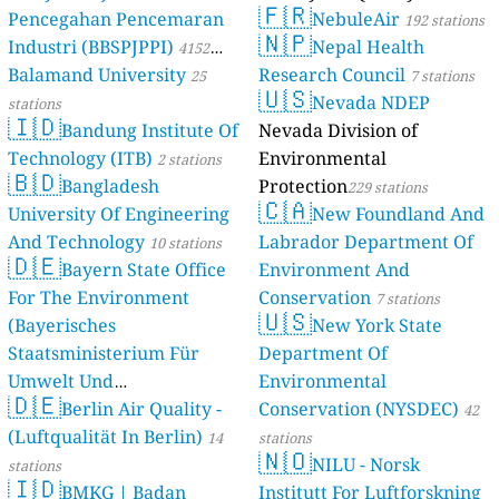
🇫🇷
Pencegahan Pencemaran
NebuleAir
192 stations
🇳🇵
Industri (BBSPJPPI)
Nepal Health
4152
Balamand University
Research Council
stations
25
7 stations
🇺🇸
Nevada NDEP
stations
🇮🇩
Bandung Institute Of
Nevada Division of
Technology (ITB)
Environmental
2 stations
🇧🇩
Bangladesh
Protection
229 stations
🇨🇦
University Of Engineering
New Foundland And
And Technology
Labrador Department Of
10 stations
🇩🇪
Bayern State Office
Environment And
For The Environment
Conservation
7 stations
🇺🇸
(Bayerisches
New York State
Staatsministerium Für
Department Of
Umwelt Und
Environmental
🇩🇪
Berlin Air Quality -
Verbraucherschutz) - LfU
Conservation (NYSDEC)
42
(Luftqualität In Berlin)
46 stations
14
stations
🇳🇴
NILU - Norsk
stations
🇮🇩
BMKG | Badan
Institutt For Luftforskning