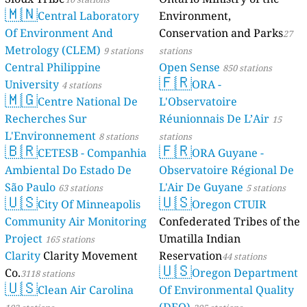
🇲🇳
Central Laboratory
Environment,
Of Environment And
Conservation and Parks
27
Metrology (CLEM)
9 stations
stations
Central Philippine
Open Sense
850 stations
🇫🇷
University
ORA -
4 stations
🇲🇬
Centre National De
L'Observatoire
Recherches Sur
Réunionnais De L’Air
15
L'Environnement
8 stations
stations
🇧🇷
🇫🇷
CETESB - Companhia
ORA Guyane -
Ambiental Do Estado De
Observatoire Régional De
São Paulo
L'Air De Guyane
63 stations
5 stations
🇺🇸
🇺🇸
City Of Minneapolis
Oregon CTUIR
Community Air Monitoring
Confederated Tribes of the
Project
Umatilla Indian
165 stations
Clarity
Clarity Movement
Reservation
44 stations
🇺🇸
Co.
Oregon Department
3118 stations
🇺🇸
Clean Air Carolina
Of Environmental Quality