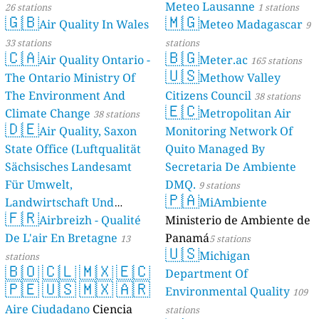
Meteo Lausanne
26 stations
1 stations
🇬🇧
🇲🇬
Air Quality In Wales
Meteo Madagascar
9
33 stations
stations
🇨🇦
🇧🇬
Air Quality Ontario -
Meter.ac
165 stations
🇺🇸
The Ontario Ministry Of
Methow Valley
The Environment And
Citizens Council
38 stations
🇪🇨
Climate Change
Metropolitan Air
38 stations
🇩🇪
Air Quality, Saxon
Monitoring Network Of
State Office (Luftqualität
Quito Managed By
Sächsisches Landesamt
Secretaria De Ambiente
Für Umwelt,
DMQ.
9 stations
🇵🇦
Landwirtschaft Und
MiAmbiente
🇫🇷
Geologie)
Airbreizh - Qualité
Ministerio de Ambiente de
50 stations
De L'air En Bretagne
Panamá
13
5 stations
🇺🇸
Michigan
stations
🇧🇴
🇨🇱
🇲🇽
🇪🇨
Department Of
🇵🇪
🇺🇸
🇲🇽
🇦🇷
Environmental Quality
109
Aire Ciudadano
Ciencia
stations