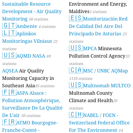
Sustainable Resource
Environment and Energy,
Development - Air Quality
Maldives
1 stations
🇪🇸
Monitoring
Monitorización Red
66 stations
🇬🇹
Ambente
De Calidad Del Aire Del
4 stations
🇱🇹
Aplinkos
Principado De Asturias
23
Monitoringas Vilniaus
22
stations
🇺🇸
MPCA
Minnesota
stations
🇺🇸
AQMD NASA
Pollution Control Agency
69
33
stations
stations
🇨🇦
AQSEA
Air Quality
MSC / UNBC AQMap
Monitoring Capacity in
1110 stations
🇺🇸
Southeast Asia
Multnomah MULTCO
85 stations
🇫🇷
ASPA Alsace :
Multnomah County
Pollution Atmosphérique,
Climate and Health
20
Surveillance De La Qualité
stations
🇨🇭
De L’air
NABEL / FOEN -
50 stations
🇫🇷
ATMO Bourgogne-
Switzerland Federal Office
Franche-Comté -
For The Environment
14