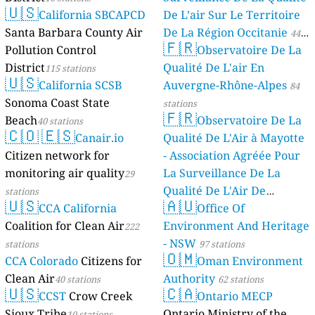
🇺🇸
California SBCAPCD
De L’air Sur Le Territoire
Santa Barbara County Air
De La Région Occitanie
44
🇫🇷
Pollution Control
Observatoire De La
stations
District
Qualité De L'air En
115 stations
🇺🇸
California SCSB
Auvergne-Rhône-Alpes
84
Sonoma Coast State
stations
🇫🇷
Beach
Observatoire De La
40 stations
🇨🇴
🇪🇸
Canair.io
Qualité De L'Air à Mayotte
Citizen network for
- Association Agréée Pour
monitoring air quality
La Surveillance De La
29
Qualité De L'Air De
stations
🇺🇸
🇦🇺
CCA California
Mayotte
Office Of
4 stations
Coalition for Clean Air
Environment And Heritage
222
- NSW
stations
97 stations
🇴🇲
CCA Colorado
Citizens for
Oman Environment
Clean Air
Authority
40 stations
62 stations
🇺🇸
🇨🇦
CCST
Crow Creek
Ontario MECP
Sioux Tribe
Ontario Ministry of the
10 stations