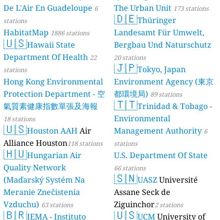
De L'Air En Guadeloupe
The Urban Unit
6
173 stations
🇩🇪
Thüringer
stations
HabitatMap
Landesamt Für Umwelt,
1886 stations
🇺🇸
Hawaii State
Bergbau Und Naturschutz
Department Of Health
22
20 stations
🇯🇵
Tokyo, Japan
stations
Hong Kong Environmental
Environment Agency (東京
Protection Department - 空
都環境局)
89 stations
🇹🇹
氣質素健康指數單張及海報
Trinidad & Tobago -
Environmental
18 stations
🇺🇸
Houston AAH
Air
Management Authority
6
Alliance Houston
118 stations
stations
🇭🇺
Hungarian Air
U.S. Department Of State
Quality Network
66 stations
🇸🇳
(Maďarský Systém Na
UASZ
Université
Meranie Znečistenia
Assane Seck de
Vzduchu)
Ziguinchor
63 stations
2 stations
🇧🇷
🇺🇸
IEMA - Instituto
UCM
University of