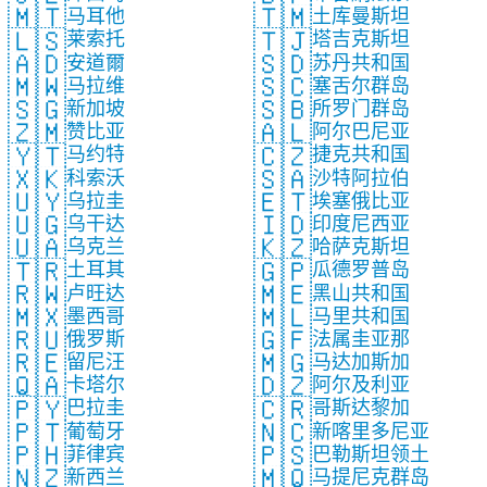
🇲🇹
🇹🇲
马耳他
土库曼斯坦
🇱🇸
🇹🇯
莱索托
塔吉克斯坦
🇦🇩
🇸🇩
安道爾
苏丹共和国
🇲🇼
🇸🇨
马拉维
塞舌尔群岛
🇸🇬
🇸🇧
新加坡
所罗门群岛
🇿🇲
🇦🇱
赞比亚
阿尔巴尼亚
🇾🇹
🇨🇿
马约特
捷克共和国
🇽🇰
🇸🇦
科索沃
沙特阿拉伯
🇺🇾
🇪🇹
乌拉圭
埃塞俄比亚
🇺🇬
🇮🇩
乌干达
印度尼西亚
🇺🇦
🇰🇿
乌克兰
哈萨克斯坦
🇹🇷
🇬🇵
土耳其
瓜德罗普岛
🇷🇼
🇲🇪
卢旺达
黑山共和国
🇲🇽
🇲🇱
墨西哥
马里共和国
🇷🇺
🇬🇫
俄罗斯
法属圭亚那
🇷🇪
🇲🇬
留尼汪
马达加斯加
🇶🇦
🇩🇿
卡塔尔
阿尔及利亚
🇵🇾
🇨🇷
巴拉圭
哥斯达黎加
🇵🇹
🇳🇨
葡萄牙
新喀里多尼亚
🇵🇭
🇵🇸
菲律宾
巴勒斯坦领土
🇳🇿
🇲🇶
新西兰
马提尼克群岛