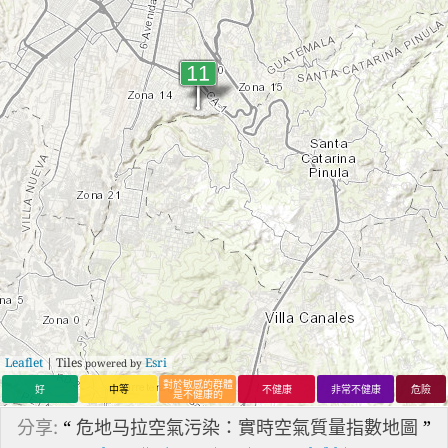
Leaflet
| Tiles
Esri
powered by
對於敏感的群體
好
中等
不健康
非常不健康
危險
是不健康的
分享:
“
危地马拉空氣污染：實時空氣質量指數地圖
”