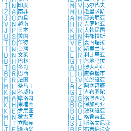
🇮🇳
🇲🇻
印度
马尔代夫
🇿🇦
🇲🇺
南非
毛里求斯
🇯🇴
🇦🇲
约旦
亞美尼亞
🇻🇳
🇭🇷
越南
克罗地亚
🇯🇵
🇰🇷
日本
大韩民国
🇺🇸
🇭🇳
美国
洪都拉斯
🇹🇩
🇻🇪
乍得
委內瑞拉
🇹🇼
🇱🇰
台灣
斯里兰卡
🇧🇳
🇱🇷
文莱
利比里亚
🇧🇭
🇬🇹
巴林
危地马拉
🇹🇬
🇦🇺
多哥
澳大利亞
🇧🇷
🇱🇺
巴西
盧森堡市
🇫🇷
🇱🇻
法国
拉脫維亞
🇲🇫
🇦🇿
圣马丁
阿塞拜疆
🇰🇼
🇬🇮
科威特
直布罗陀
🇲🇦
🇬🇬
摩洛哥
格恩西岛
🇰🇭
🇧🇬
柬埔寨
保加利亚
🇰🇪
🇧🇴
肯尼亚
玻利維亞
🇲🇳
🇬🇪
蒙古国
格鲁吉亚
🇱🇹
🇸🇮
立陶宛
斯洛文尼亚
🇯🇪
🇧🇫
泽西岛
布吉納法索