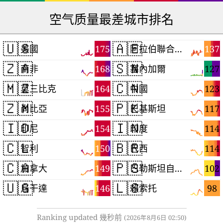
空气质量最差城市排名
🇺🇸
🇦🇪
175
137
美國
阿拉伯聯合大公國
🇿🇦
🇸🇳
168
127
南非
塞內加爾
🇲🇿
🇨🇳
164
123
莫三比克
中國
🇿🇲
🇵🇰
155
117
尚比亞
巴基斯坦
🇮🇩
🇮🇳
154
114
印尼
印度
🇨🇱
🇧🇷
150
114
智利
巴西
🇨🇦
🇵🇸
149
102
加拿大
巴勒斯坦自治區
🇺🇬
🇱🇸
146
98
烏干達
賴索托
Ranking updated 幾秒前
(2026年8月6日 02:50)