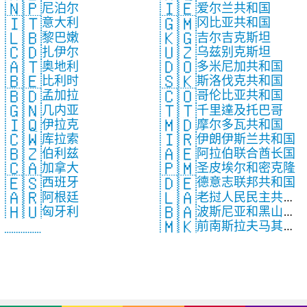
🇳🇵
🇮🇪
尼泊尔
爱尔兰共和国
🇮🇹
🇬🇲
意大利
冈比亚共和国
🇱🇧
🇰🇬
黎巴嫩
吉尔吉克斯坦
🇨🇩
🇺🇿
扎伊尔
乌兹别克斯坦
🇦🇹
🇩🇴
奥地利
多米尼加共和国
🇧🇪
🇸🇰
比利时
斯洛伐克共和国
🇧🇩
🇨🇴
孟加拉
哥伦比亚共和国
🇬🇳
🇹🇹
几内亚
千里達及托巴哥
🇮🇶
🇲🇩
伊拉克
摩尔多瓦共和国
🇨🇼
🇮🇷
库拉索
伊朗伊斯兰共和国
🇧🇿
🇦🇪
伯利兹
阿拉伯联合酋长国
🇨🇦
🇵🇲
加拿大
圣皮埃尔和密克隆
🇪🇸
🇩🇪
西班牙
德意志联邦共和国
🇦🇷
🇱🇦
阿根廷
老挝人民民主共和
🇧🇦
🇭🇺
波斯尼亚和黑山共
匈牙利
国
🇲🇰
前南斯拉夫马其顿
和国
共和国