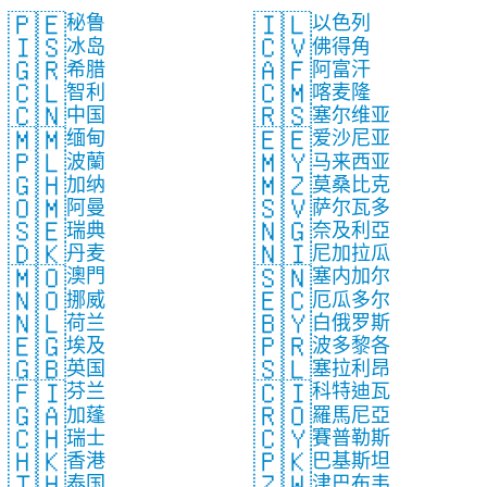
🇵🇪
🇮🇱
秘鲁
以色列
🇮🇸
🇨🇻
冰岛
佛得角
🇬🇷
🇦🇫
希腊
阿富汗
🇨🇱
🇨🇲
智利
喀麦隆
🇨🇳
🇷🇸
中国
塞尔维亚
🇲🇲
🇪🇪
缅甸
爱沙尼亚
🇵🇱
🇲🇾
波蘭
马来西亚
🇬🇭
🇲🇿
加纳
莫桑比克
🇴🇲
🇸🇻
阿曼
萨尔瓦多
🇸🇪
🇳🇬
瑞典
奈及利亞
🇩🇰
🇳🇮
丹麦
尼加拉瓜
🇲🇴
🇸🇳
澳門
塞内加尔
🇳🇴
🇪🇨
挪威
厄瓜多尔
🇳🇱
🇧🇾
荷兰
白俄罗斯
🇪🇬
🇵🇷
埃及
波多黎各
🇬🇧
🇸🇱
英国
塞拉利昂
🇫🇮
🇨🇮
芬兰
科特迪瓦
🇬🇦
🇷🇴
加蓬
羅馬尼亞
🇨🇭
🇨🇾
瑞士
賽普勒斯
🇭🇰
🇵🇰
香港
巴基斯坦
🇹🇭
🇿🇼
泰国
津巴布韦