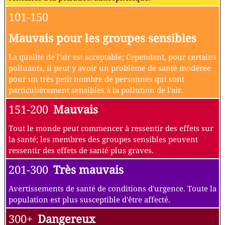
101-150
Mauvais pour les groupes sensibles
La qualité de l'air est acceptable; Cependant, pour certains
polluants, il peut y avoir un problème de santé modérée
pour un très petit nombre de personnes qui sont
particulièrement sensibles à la pollution de l'air.
151-200
Mauvais
Tout le monde peut commencer à ressentir des effets sur
la santé; les membres des groupes sensibles peuvent
ressentir des effets de santé plus graves.
201-300
Très mauvais
Avertissements de santé de conditions d'urgence. Toute la
population est plus susceptible d'être affecté.
300+
Dangereux