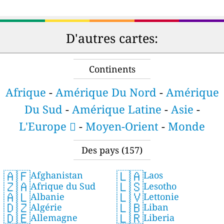
D'autres cartes:
Continents
Afrique
-
Amérique Du Nord
-
Amérique
Du Sud
-
Amérique Latine
-
Asie
-
L'Europe 
-
Moyen-Orient
-
Monde
Des pays
(157)
🇦🇫
🇱🇦
Afghanistan
Laos
🇿🇦
🇱🇸
Afrique du Sud
Lesotho
🇦🇱
🇱🇻
Albanie
Lettonie
🇩🇿
🇱🇧
Algérie
Liban
🇩🇪
🇱🇷
Allemagne
Liberia