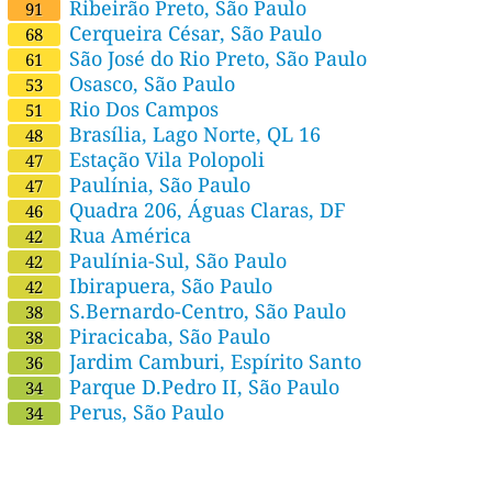
Ribeirão Preto, São Paulo
91
Cerqueira César, São Paulo
68
São José do Rio Preto, São Paulo
61
Osasco, São Paulo
53
Rio Dos Campos
51
Brasília, Lago Norte, QL 16
48
Estação Vila Polopoli
47
Paulínia, São Paulo
47
Quadra 206, Águas Claras, DF
46
Rua América
42
Paulínia-Sul, São Paulo
42
Ibirapuera, São Paulo
42
S.Bernardo-Centro, São Paulo
38
Piracicaba, São Paulo
38
Jardim Camburi, Espírito Santo
36
Parque D.Pedro II, São Paulo
34
Perus, São Paulo
34