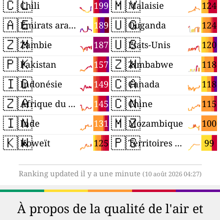
🇨🇱
🇲🇾
199
124
Chili
Malaisie
🇦🇪
🇺🇬
189
124
Émirats arabes unis
Ouganda
🇿🇲
🇺🇸
187
120
Zambie
États-Unis
🇵🇰
🇿🇼
157
118
Pakistan
Zimbabwe
🇮🇩
🇨🇦
149
118
Indonésie
Canada
🇿🇦
🇨🇳
145
115
Afrique du Sud
Chine
🇮🇳
🇲🇿
131
100
Inde
Mozambique
🇰🇼
🇵🇸
125
99
Koweït
Territoires palestiniens
Ranking updated il y a une minute
(10 août 2026 04:27)
À propos de la qualité de l'air et