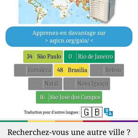
Apprenez-en davantage sur
> aqicn.org/gaia/ <
34
São Paulo
0
Rio de Janeiro
-
Fortaleza
48
Brasilia
-
Belém
-
Natal
-
Nova Iguaçu
16
São José dos Campos
🇬🇧
Traduction pour d'autres langues :
Recherchez-vous une autre ville ?