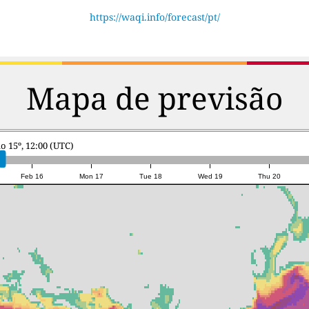
https://waqi.info/forecast/pt/
Mapa de previsão
o 15º, 12:00 (UTC)
Feb 16
Mon 17
Tue 18
Wed 19
Thu 20