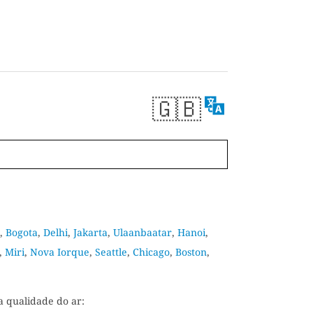
🇬🇧
,
Bogota
,
Delhi
,
Jakarta
,
Ulaanbaatar
,
Hanoi
,
,
Miri
,
Nova Iorque
,
Seattle
,
Chicago
,
Boston
,
a qualidade do ar: