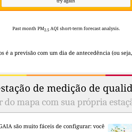
try again
Past month PM
AQI short-term forecast analysis.
2.5
os é a previsão com um dia de antecedência (ou seja,
stação de medição de qualid
r do mapa com sua própria estaç
GAIA são muito fáceis de configurar: você