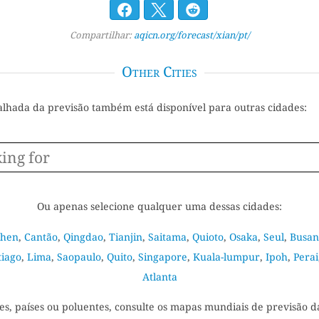
Compartilhar:
aqicn.org/forecast/xian/pt/
Other Cities
alhada da previsão também está disponível para outras cidades:
Ou apenas selecione qualquer uma dessas cidades:
zhen
,
Cantão
,
Qingdao
,
Tianjin
,
Saitama
,
Quioto
,
Osaka
,
Seul
,
Busan
tiago
,
Lima
,
Saopaulo
,
Quito
,
Singapore
,
Kuala-lumpur
,
Ipoh
,
Perai
Atlanta
es, países ou poluentes, consulte os mapas mundiais de previsão d