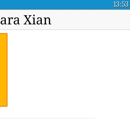
13:53
para Xian