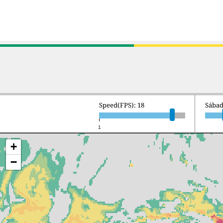
Speed(FPS): 18
Sábad
1
+
−