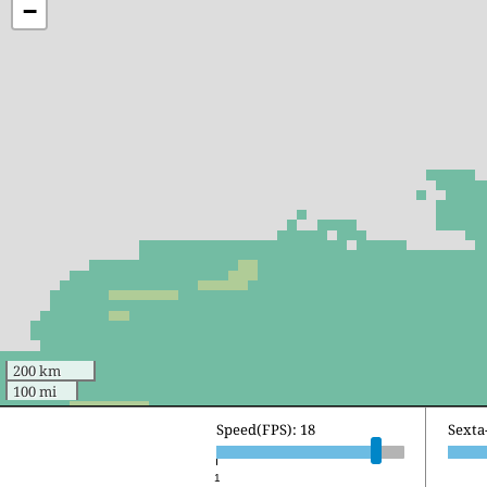
−
200 km
100 mi
Speed(FPS): 18
Sábad
1