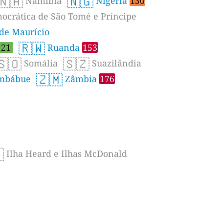
🇳🇦
🇳🇬
Namíbia
Nigéria
130
crática de São Tomé e Príncipe
de Maurício
🇷🇼
21
Ruanda
153
🇸🇴
🇸🇿
Somália
Suazilândia
🇿🇲
mbábue
Zâmbia
176

Ilha Heard e Ilhas McDonald