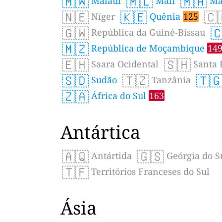
🇲🇼
🇲🇱
🇲🇦
Malauí
Mali
Ma
🇳🇪
🇰🇪
🇨
Níger
Quênia
125
🇬🇼

República da Guiné-Bissau
🇲🇿
República de Moçambique
14
🇪🇭
🇸🇭
Saara Ocidental
Santa 
🇸🇩
🇹🇿
🇹
Sudão
Tanzânia
🇿🇦
África do Sul
163
Antártica
🇦🇶
🇬🇸
Antártida
Geórgia do Su
🇹🇫
Territórios Franceses do Sul
Ásia