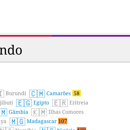
undo
🇮
🇨🇲
Burundi
Camarões
58
🇪🇬
🇪🇷
ibuti
Egipto
Eritreia
🇲
🇰🇲
Gâmbia
Ilhas Comores
🇲🇬
iya
Madagascar
107