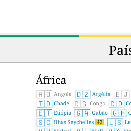
Paí
África
🇦🇴
🇩🇿
🇧🇯
Angola
Argélia
🇹🇩
🇨🇬
🇨🇩
Chade
Congo
Co
🇪🇹
🇬🇦
🇬🇭
Etiópia
Gabão
G
🇸🇨
🇱🇸
Ilhas Seychelles
43
Le