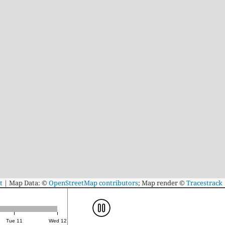
t
|
Map Data: ©
OpenStreetMap contributors
; Map render ©
Tracestrack
Tue 11
Wed 12