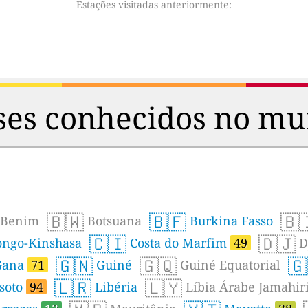
Estações visitadas anteriormente:
ses conhecidos no m
🇧🇼
🇧🇫
🇧
Benim
Botsuana
Burkina Fasso
🇨🇮
🇩🇯
ngo-Kinshasa
Costa do Marfim
49
Dj
🇬🇳
🇬🇶
🇬
ana
71
Guiné
Guiné Equatorial
🇱🇷
🇱🇾
soto
94
Libéria
Líbia Árabe Jamahir