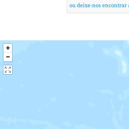
ou deixe-nos encontrar
+
−