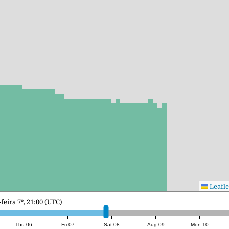
Leafle
o 8º, 15:00 (UTC)
Thu 06
Fri 07
Sat 08
Aug 09
Mon 10