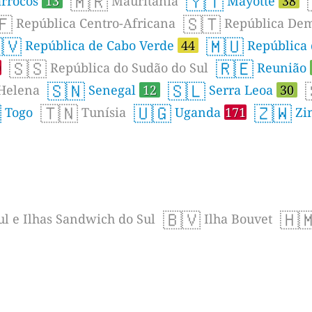
🇲🇷
🇾🇹
rrocos
13
Mauritânia
Mayotte
38
🇫
🇸🇹
República Centro-Africana
República Demo
🇻
🇲🇺
República de Cabo Verde
44
República 
🇸🇸
🇷🇪
9
República do Sudão do Sul
Reunião
🇸🇳
🇸🇱
Helena
Senegal
12
Serra Leoa
30

🇹🇳
🇺🇬
🇿🇼
Togo
Tunísia
Uganda
171
Zi
🇧🇻
🇭
l e Ilhas Sandwich do Sul
Ilha Bouvet