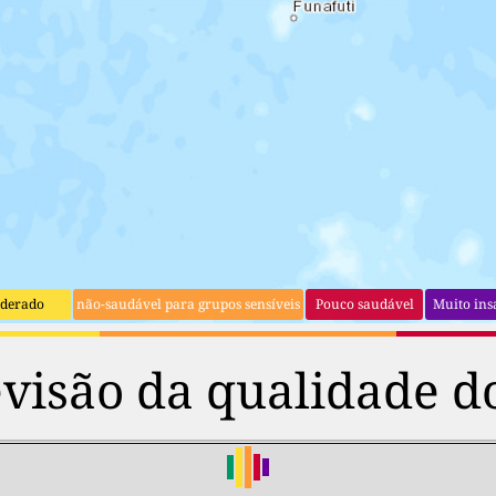
derado
não-saudável para grupos sensíveis
Pouco saudável
Muito ins
visão da qualidade d