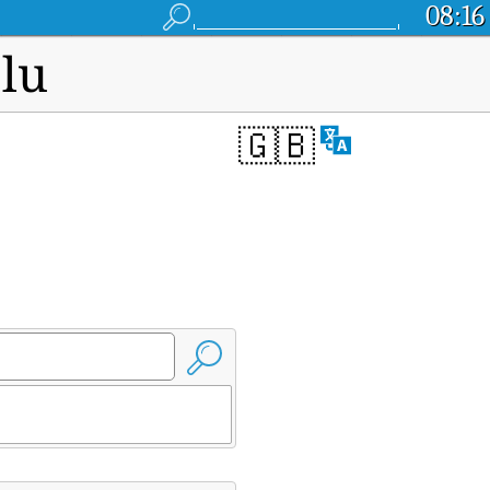
08:16
lu
🇬🇧