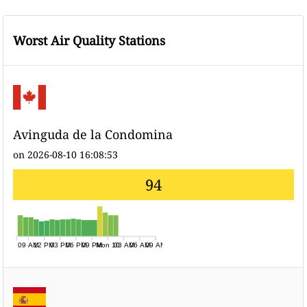
Worst Air Quality Stations
Avinguda de la Condomina
on 2026-08-10 16:08:53
94
09 AM
12 PM
03 PM
06 PM
09 PM
Mon 10
03 AM
06 AM
09 AM