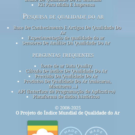
Kit Para Mídia E Imprensa
Pesquisa de qualidade do ar
Base De Conhecimento E Artigos De Qualidade Do
Ar
Experimentação de qualidade do ar
Sensores De Análise Da Qualidade Do Ar
perguntas frequentes
fonte de ar Data Quality
Cálculo De índice De Qualidade Do Ar
Previsão Da Qualidade Do Ar
Produtos De Qualidade Do Ar (máscaras,
Monitores ...)
API (Interface de Programação de Aplicativo)
Plataforma de dados históricos
© 2008-2025
O Projeto do Índice Mundial de Qualidade do Ar