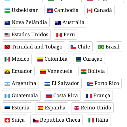
Uzbekistan
Cambodia
Canadá
Nova Zelândia
Austrália
Estados Unidos
Peru
Trinidad and Tobago
Chile
Brasil
México
Colômbia
Curaçao
Equador
Venezuela
Bolívia
Argentina
El Salvador
Porto Rico
Guatemala
Costa Rica
França
Estonia
Espanha
Reino Unido
Suíça
República Checa
Itália