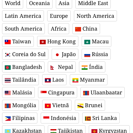
World
Oceania
Asia
Middle East
Latin America
Europe
North America
South America
Africa
China
Taiwan
Hong Kong
Macau
Coreia do Sul
Japão
Rússia
Bangladesh
Nepal
Índia
Tailândia
Laos
Myanmar
Malásia
Cingapura
Ulaanbaatar
Mongólia
Vietnã
Brunei
Filipinas
Indonésia
Sri Lanka
Kazakhstan
Tajikistan
Kyrgyzstan