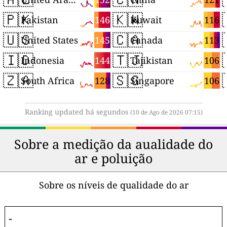
🇵🇰
🇰🇼
146
116
Pakistan
Kuwait
🇺🇸
🇨🇦
145
113
United States
Canada
🇮🇩
🇹🇯
144
106
Indonesia
Tajikistan
🇿🇦
🇸🇬
128
106
South Africa
Singapore
Ranking updated há segundos
(10 de Ago de 2026 07:15)
Sobre a medição da aualidade do
ar e poluição
Sobre os níveis de qualidade do ar
-