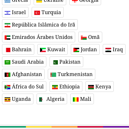
Israel
Turquia
República Islâmica do Irã
Emirados Árabes Unidos
Omã
Bahrain
Kuwait
Jordan
Iraq
Saudi Arabia
Pakistan
Afghanistan
Turkmenistan
África do Sul
Ethiopia
Kenya
Uganda
Algeria
Mali