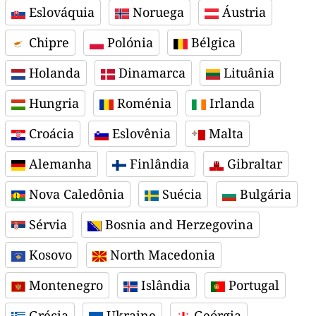
Eslováquia
Noruega
Áustria
Chipre
Polónia
Bélgica
Holanda
Dinamarca
Lituânia
Hungria
Roménia
Irlanda
Croácia
Eslovênia
Malta
Alemanha
Finlândia
Gibraltar
Nova Caledônia
Suécia
Bulgária
Sérvia
Bosnia and Herzegovina
Kosovo
North Macedonia
Montenegro
Islândia
Portugal
Grécia
Ukraine
Geórgia