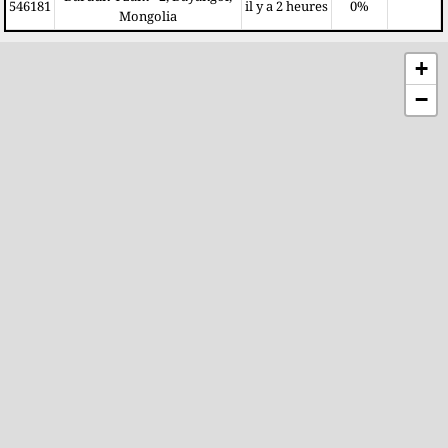
546181
il y a 2 heures
0%
Mongolia
+
−