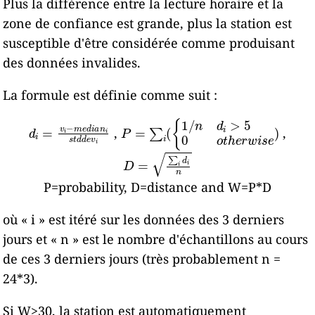
Plus la différence entre la lecture horaire et la
zone de confiance est grande, plus la station est
susceptible d'être considérée comme produisant
des données invalides.
La formule est définie comme suit :
d
i
=
v
i
−
m
e
d
i
a
n
i
P
s
t
=
d
∑
d
i
e
(
{
v
1
i
/
n
d
i
>
5
0
o
t
h
e
r
w
i
s
e
)
,
,
D
=
∑
i
d
i
n
P=probability, D=distance and W=P*D
où « i » est itéré sur les données des 3 derniers
jours et « n » est le nombre d'échantillons au cours
de ces 3 derniers jours (très probablement n =
24*3).
Si W>30, la station est automatiquement