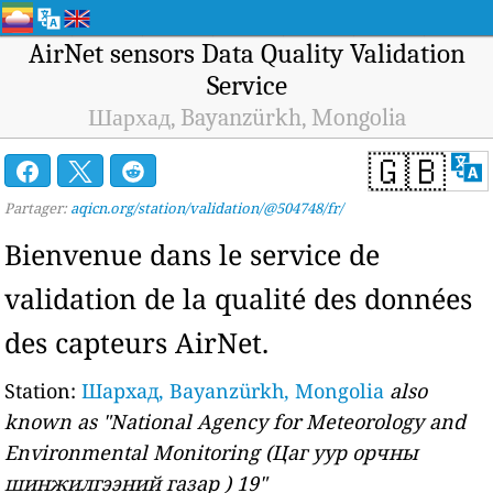
AirNet sensors Data Quality Validation
Service
Шархад, Bayanzürkh, Mongolia
🇬🇧
Partager:
aqicn.org/station/validation/@504748/fr/
Bienvenue dans le service de
validation de la qualité des données
des capteurs AirNet.
Station:
Шархад, Bayanzürkh, Mongolia
also
known as "National Agency for Meteorology and
Environmental Monitoring (Цаг уур орчны
шинжилгээний газар ) 19"