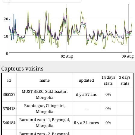
20
10
0
02 Aug
09 Aug
Capteurs voisins
14 days
3 days
id
name
updated
stats
stats
MUST BEEC, Sükhbaatar,
365137
il y a 57 ans
0%
Mongolia
Bumbugur, Chingeltei,
570418
-
0%
Mongolia
Baruun 4 zam - 1, Bayangol,
546184
il y a 2 heures
0%
Mongolia
Baruun 4 zam - 2, Bayangol,