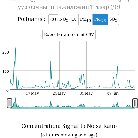
уур орчны шинжилгээний газар )/19
Polluants :
NO
O
PM
PM
SO
CO
2
3
10
2.5
2
Exporter au format CSV
200
100
0
17 May
24 May
31 May
07 Jun
Concentration: Signal to Noise Ratio
(8 hours moving average)