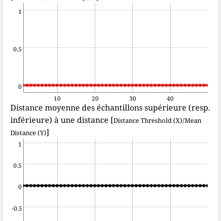
1
0.5
0
10
20
30
40
Distance moyenne des échantillons supérieure (resp.
inférieure) à une distance [
Distance Threshold (X)/Mean
]
Distance (Y)
1
0.5
0
-0.5