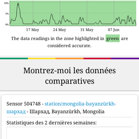
10%
5%
0%
17 May
24 May
31 May
07 Jun
The data readings in the zone highlighted in
green
are
considered accurate.
Montrez-moi les données
comparatives
Sensor 504748
-
station/mongolia-bayanzürkh-
шархад
- Шархад, Bayanzürkh, Mongolia
Statistiques des 2 dernières semaines: