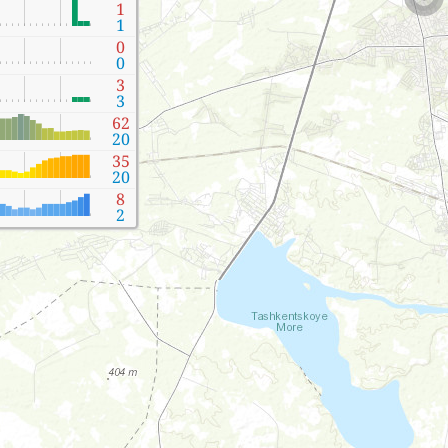
1
1
0
0
3
3
62
20
35
20
8
2