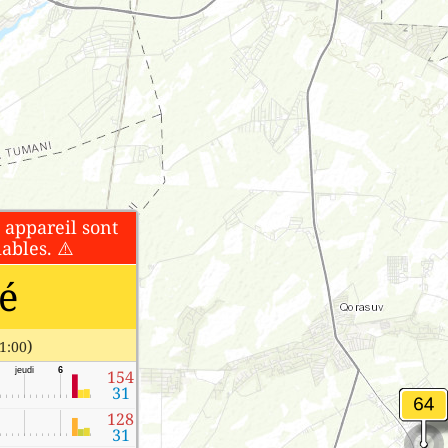
t appareil sont
ables. ⚠️
é
)
1:00
jeudi
6
154
31
128
31