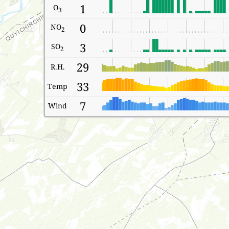
1
O
3
0
NO
2
3
SO
2
29
R.H.
33
Temp
7
Wind