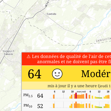
⚠️ Les données de qualité de l'air de ce
anormales et ne doivent pas être fi
64
Modér
mis à jour il y a une heure (
jeudi 1
6
12
18
mercredi
6
12
18
64
PM
2.5
52
PM
10