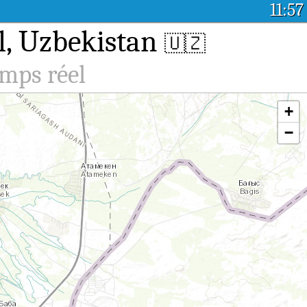
11:57
l, Uzbekistan
🇺🇿
emps réel
+
−