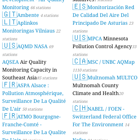
🇪🇸
Monitoring
Monitorización Red
66 stations
🇬🇹
Ambente
De Calidad Del Aire Del
4 stations
🇱🇹
Aplinkos
Principado De Asturias
23
Monitoringas Vilniaus
22
stations
🇺🇸
MPCA
Minnesota
stations
🇺🇸
AQMD NASA
Pollution Control Agency
69
33
stations
stations
🇨🇦
AQSEA
Air Quality
MSC / UNBC AQMap
Monitoring Capacity in
1110 stations
🇺🇸
Southeast Asia
Multnomah MULTCO
85 stations
🇫🇷
ASPA Alsace :
Multnomah County
Pollution Atmosphérique,
Climate and Health
20
Surveillance De La Qualité
stations
🇨🇭
De L’air
NABEL / FOEN -
50 stations
🇫🇷
ATMO Bourgogne-
Switzerland Federal Office
Franche-Comté -
For The Environment
14
Surveillance De La Qualite
stations
De L’air
Nafas