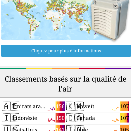
Cliquez pour plus d'informations
Classements basés sur la qualité de
l'air
🇦🇪
🇰🇼
156
107
Émirats arabes unis
Koweït
🇮🇩
🇨🇦
150
107
Indonésie
Canada
🇺🇸
🇮🇳
141
105
États-Unis
Inde