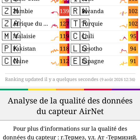
🇿🇲
🇷🇼
139
102
Zambie
Rwanda
🇿🇦
🇹🇷
127
102
Afrique du Sud
Turquie
🇲🇾
🇨🇱
119
95
Malaisie
Chili
🇵🇰
🇱🇸
118
94
Pakistan
Lesotho
🇨🇳
🇪🇸
112
91
Chine
Espagne
Ranking updated il y a quelques secondes
(9 août 2026 12:34)
Analyse de la qualité des données
du capteur AirNet
Pour plus d'informations sur la qualité des
données du capteur :
г.Термез, ул. Ат -Термизий.