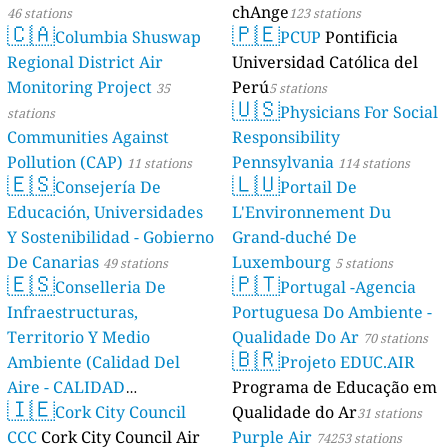
chAnge
46 stations
123 stations
🇨🇦
🇵🇪
Columbia Shuswap
PCUP
Pontificia
Regional District Air
Universidad Católica del
Monitoring Project
Perú
35
5 stations
🇺🇸
Physicians For Social
stations
Communities Against
Responsibility
Pollution (CAP)
Pennsylvania
11 stations
114 stations
🇪🇸
🇱🇺
Consejería De
Portail De
Educación, Universidades
L'Environnement Du
Y Sostenibilidad - Gobierno
Grand-duché De
De Canarias
Luxembourg
49 stations
5 stations
🇪🇸
🇵🇹
Conselleria De
Portugal -Agencia
Infraestructuras,
Portuguesa Do Ambiente -
Territorio Y Medio
Qualidade Do Ar
70 stations
🇧🇷
Ambiente (Calidad Del
Projeto EDUC.AIR
Aire - CALIDAD
Programa de Educação em
🇮🇪
AMBIENTAL)
Cork City Council
Qualidade do Ar
23 stations
31 stations
CCC
Cork City Council Air
Purple Air
74253 stations