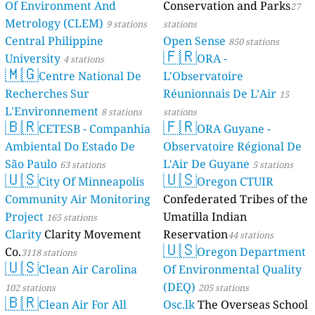
Of Environment And
Conservation and Parks
27
Metrology (CLEM)
9 stations
stations
Central Philippine
Open Sense
850 stations
🇫🇷
University
ORA -
4 stations
🇲🇬
Centre National De
L'Observatoire
Recherches Sur
Réunionnais De L’Air
15
L'Environnement
8 stations
stations
🇧🇷
🇫🇷
CETESB - Companhia
ORA Guyane -
Ambiental Do Estado De
Observatoire Régional De
São Paulo
L'Air De Guyane
63 stations
5 stations
🇺🇸
🇺🇸
City Of Minneapolis
Oregon CTUIR
Community Air Monitoring
Confederated Tribes of the
Project
Umatilla Indian
165 stations
Clarity
Clarity Movement
Reservation
44 stations
🇺🇸
Co.
Oregon Department
3118 stations
🇺🇸
Clean Air Carolina
Of Environmental Quality
(DEQ)
102 stations
205 stations
🇧🇷
Clean Air For All
Osc.lk
The Overseas School