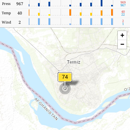
969
967
Press
967
40
40
Temp
22
2
2
Wind
1
+
−