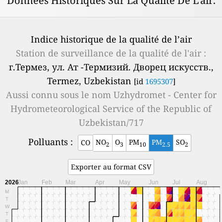
Données Historiques Sur La Qualité De L'air.
Indice historique de la qualité de l’air
Station de surveillance de la qualité de l'air :
г.Термез, ул. Ат -Термизий. Дворец искусств.,
Termez, Uzbekistan
[id
1695307
]
Aussi connu sous le nom
Uzhydromet - Center for
Hydrometeorological Service of the Republic of
Uzbekistan/717
Polluants :
NO
O
PM
PM
SO
CO
2
3
10
2.5
2
Exporter au format CSV
2026
Jan
Feb
Mar
Apr
May
Jun
Jul
Aug
M
T
W
T
F