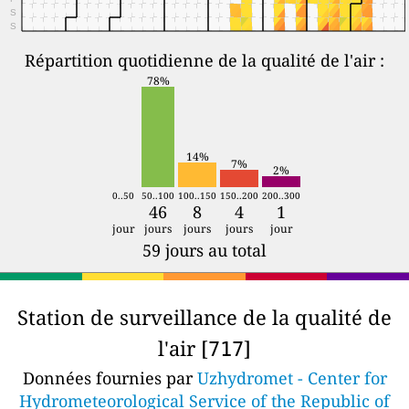
S
S
Répartition quotidienne de la qualité de l'air :
78%
14%
7%
2%
0..50
50..100
100..150
150..200
200..300
46
8
4
1
jour
jours
jours
jours
jour
59 jours au total
Station de surveillance de la qualité de
l'air [
]
717
Données fournies par
Uzhydromet - Center for
Hydrometeorological Service of the Republic of