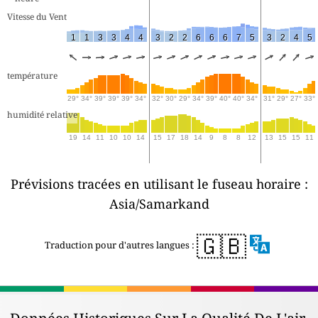
Vitesse du Vent
1
1
3
3
4
4
3
2
2
6
6
6
7
5
3
2
4
5
température
29°
34°
39°
39°
39°
34°
32°
30°
29°
34°
39°
40°
40°
34°
31°
29°
27°
33°
humidité relative
19
14
11
10
10
14
15
17
18
14
9
8
8
12
13
15
15
11
Prévisions tracées en utilisant le fuseau horaire :
Asia/Samarkand
🇬🇧
Traduction pour d'autres langues :