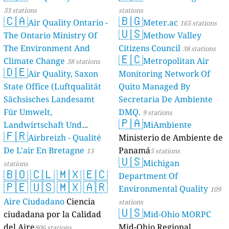
33 stations
stations
🇨🇦
🇧🇬
Air Quality Ontario -
Meter.ac
165 stations
🇺🇸
The Ontario Ministry Of
Methow Valley
The Environment And
Citizens Council
38 stations
🇪🇨
Climate Change
Metropolitan Air
38 stations
🇩🇪
Air Quality, Saxon
Monitoring Network Of
State Office (Luftqualität
Quito Managed By
Sächsisches Landesamt
Secretaria De Ambiente
Für Umwelt,
DMQ.
9 stations
🇵🇦
Landwirtschaft Und
MiAmbiente
🇫🇷
Geologie)
Airbreizh - Qualité
Ministerio de Ambiente de
50 stations
De L'air En Bretagne
Panamá
13
5 stations
🇺🇸
Michigan
stations
🇧🇴
🇨🇱
🇲🇽
🇪🇨
Department Of
🇵🇪
🇺🇸
🇲🇽
🇦🇷
Environmental Quality
109
Aire Ciudadano
Ciencia
stations
🇺🇸
ciudadana por la Calidad
Mid-Ohio MORPC
del Aire
Mid-Ohio Regional
806 stations