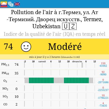
Pollution de l'air à г.Термез, ул. Ат
-Термизий. Дворец искусств., Termez,
🇺🇿
Uzbekistan
Indice de la qualité de l'air (IQA) en temps réel
Modéré
74
mis à jour il y a 2 heures (
)
dimanche 11:00
12
18
samedi
6
12
18
dimanche
6
12
150
PM
74
2.5
-41662
92
PM
35
10
-9090
0
O
-
3
-2071686
0
NO
0
2
-2255237
10
SO
10
2
-1796221
4
2
CO
-73435