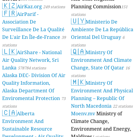
🇰🇿
AirKaz.org
Planning Commission
249 stations
151
🇫🇷
AirParif -
stations
🇺🇾
Association De
Ministerio De
Surveillance De La Qualité
Ambiente De La República
De L'air En Île-de-France
Oriental Del Uruguay
39
6
stations
stations
🇱🇰
🇶🇦
AirShare - National
Ministry Of
Air Quality Network, Sri
Environment And Climate
Lanka
Change, State Of Qatar
578784 stations
16
Alaska DEC- Division Of Air
stations
🇲🇰
Quality Information,
Ministry Of
Alaska Department Of
Environment And Physical
Enviromental Protection
Planning – Republic Of
73
North Macedonia
stations
22 stations
🇨🇦
Alberta
Moenv.mv
Ministry of
Environment And
Climate Change,
Sustainable Resource
Environment and Energy,
Development - Air Quality
Maldives
1 stations