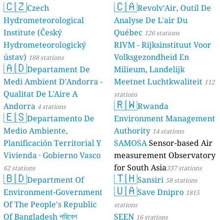
🇨🇿
🇨🇦
Czech
Revolv'Air, Outil De
Hydrometeorological
Analyse De L'air Du
Institute (Český
Québec
126 stations
Hydrometeorologický
RIVM - Rijksinstituut Voor
ústav)
Volksgezondheid En
188 stations
🇦🇩
Departament De
Milieum, Landelijk
Medi Ambient D'Andorra -
Meetnet Luchtkwaliteit
112
Qualitat De L'Aire A
stations
🇷🇼
Andorra
Rwanda
4 stations
🇪🇸
Departamento De
Environment Management
Medio Ambiente,
Authority
14 stations
Planificación Territorial Y
SAMOSA
Sensor-based Air
Vivienda · Gobierno Vasco
measurement Observatory
for South Asia
62 stations
337 stations
🇧🇩
🇹🇭
Department Of
Sansiri
58 stations
🇺🇦
Environment-Government
Save Dnipro
1815
Of The People's Republic
stations
Of Bangladesh পরিবেশ
SEEN
16 stations