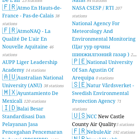
23 stations
84 stations
🇫🇷
Atmo En Hauts-de-
NASA CSESP / RTI
207
France - Pas-de-Calais
38
stations
National Agency For
stations
🇫🇷
AtmoNAQ - La
Meteorology And
Qualité De L’air En
Environmental Monitoring
Nouvelle Aquitaine
(Цаг уур орчны
46
шинжилгээний газар )
stations
21
🇵🇪
AUPP Liger Leadership
National University
stations
Academy
Of San Agustin Of
14 stations
🇦🇺
Australian National
Arequipa
0 stations
🇸🇪
University (ANU)
Natur Vårdsverket -
38 stations
🇲🇽
Ayuntamiento De
Swedish Environmental
Mexicali
Protection Agency
120 stations
71
🇮🇩
Balai Besar
stations
🇺🇸
Standardisasi Dan
NCC
New Castle
Pelayanan Jasa
County Air Quality
5 stations
🇫🇷
Pencegahan Pencemaran
NebuleAir
192 stations
🇳🇵