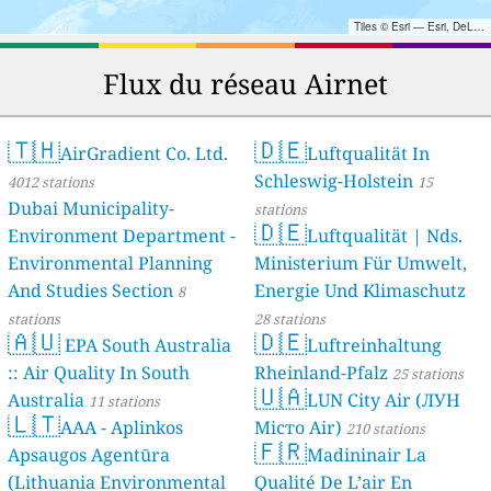
Tiles © Esri — Esri, DeLorme, NAVTEQ, TomTom, Intermap, iPC, USGS, FAO, NPS, NRCAN, GeoBase, Kadaster NL, Ordnance Survey, Esri Japan, METI, Esri China (Hong Kong), and the GIS User Community
Flux du réseau Airnet
🇹🇭
🇩🇪
AirGradient Co. Ltd.
Luftqualität In
Schleswig-Holstein
4012 stations
15
Dubai Municipality-
stations
🇩🇪
Environment Department -
Luftqualität | Nds.
Environmental Planning
Ministerium Für Umwelt,
And Studies Section
Energie Und Klimaschutz
8
stations
28 stations
🇦🇺
🇩🇪
EPA South Australia
Luftreinhaltung
:: Air Quality In South
Rheinland-Pfalz
25 stations
🇺🇦
Australia
LUN City Air (ЛУН
11 stations
🇱🇹
AAA - Aplinkos
Місто Air)
210 stations
🇫🇷
Apsaugos Agentūra
Madininair La
(Lithuania Environmental
Qualité De L’air En