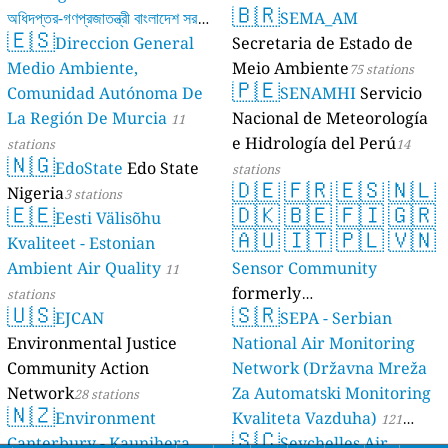
🇧🇷
অধিদপ্তর-গণপ্রজাতন্ত্রী বাংলাদেশ সরকার
SEMA_AM
🇪🇸
Direccion General
Secretaria de Estado de
17 stations
Medio Ambiente,
Meio Ambiente
75 stations
🇵🇪
Comunidad Autónoma De
SENAMHI
Servicio
La Región De Murcia
Nacional de Meteorología
11
e Hidrología del Perú
stations
14
🇳🇬
EdoState
Edo State
stations
🇩🇪
🇫🇷
🇪🇸
🇳🇱
Nigeria
3 stations
🇪🇪
🇩🇰
🇧🇪
🇫🇮
🇬🇷
Eesti Välisõhu
🇦🇺
🇮🇹
🇵🇱
🇻🇳
Kvaliteet - Estonian
Ambient Air Quality
Sensor Community
11
formerly
stations
🇺🇸
🇸🇷
EJCAN
luftdaten.info
SEPA - Serbian
35819 stations
Environmental Justice
National Air Monitoring
Community Action
Network (Državna Mreža
Network
Za Automatski Monitoring
28 stations
🇳🇿
Environment
Kvaliteta Vazduha)
121
🇸🇨
Canterbury - Kaunihera
Seychelles Air
stations