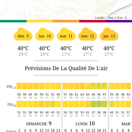
Leaflet
|
Tiles © Esri - Esri, DeLorme, NAVTEQ, TomTom, Intermap, iPC, USGS, FAO, NPS, NRCAN, GeoBase, Kadaster NL, Ordnance Survey, Esri Japan, METI, Esri China (Hong Kong), and the GIS User Community
dim. 9
lun. 10
mar. 11
mer. 12
jeu. 13
40°C
40°C
40°C
40°C
40°C
29°C
29°C
27°C
27°C
27°C
Prévisions De La Qualité De L'air
PM
2.5
59
58
60
62
59
51
52
56
57
58
61
63
63
46
46
47
55
56
58
63
58
58
58
61
53
51
51
54
57
56
58
61
51
43
42
43
51
56
56
60
PM
10
51
51
50
54
63
46
45
51
54
52
52
53
61
37
36
39
46
51
51
57
51
51
50
54
63
46
45
51
54
52
52
53
61
37
36
39
46
51
51
57
dimanche 9
lundi 10
mard
1
3
6
9
12
15
18
21
0
3
6
9
12
15
18
21
0
3
6
9
heure