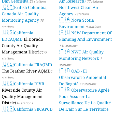
Dan Geofisika
Air Research)
29 stations
77 stations
🇨🇦
British Columbia,
Northwest Clean Air
Canada Air Quality
Agency
7 stations
🇨🇦
Monitoring Agency
Nova Scotia
78
Environment
stations
9 stations
🇺🇸
🇦🇺
California
NSW Department Of
EDCAQMD
El Dorado
Planning And Environment
County Air Quality
131 stations
🇨🇦
Management District
NWT Air Quality
75
Monitoring Network
stations
7
🇺🇸
California FRAQMD
stations
🇨🇴
The Feather River AQMD
OAB - El
1
Observatorio Ambiental
stations
🇺🇸
California RIVR
De Bogotá
19 stations
🇫🇷
Riverside County Air
Observatoire Agréé
Quality Management
Pour Assurer La
District
Surveillance De La Qualité
16 stations
🇺🇸
California SBCAPCD
De L’air Sur Le Territoire