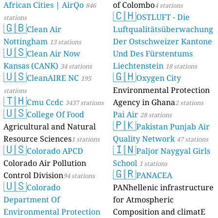
African Cities | AirQo
of Colombo
846
4 stations
🇨🇭
OSTLUFT - Die
stations
🇬🇧
Clean Air
Luftqualitätsüberwachung
Nottingham
Der Ostschweizer Kantone
13 stations
🇺🇸
Clean Air Now
Und Des Fürstentums
Kansas (CANK)
Liechtenstein
34 stations
18 stations
🇺🇸
🇬🇭
CleanAIRE NC
Oxygen City
195
Environmental Protection
stations
🇹🇭
Cmu Ccdc
Agency in Ghana
3437 stations
2 stations
🇺🇸
College Of Food
Pai Air
28 stations
🇵🇰
Agricultural and Natural
Pakistan Punjab Air
Resource Sciences
Quality Network
1 stations
47 stations
🇺🇸
🇮🇳
Colorado APCD
Paljor Naygyal Girls
Colorado Air Pollution
School
1 stations
🇬🇷
Control Division
PANACEA
94 stations
🇺🇸
Colorado
PANhellenic infrastructure
Department Of
for Atmospheric
Environmental Protection
Composition and climatE