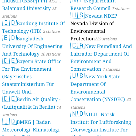
Industri (BBSPJPPI)
Nepal Health
4152
Balamand University
Research Council
stations
25
7 stations
🇺🇸
Nevada NDEP
stations
🇮🇩
Bandung Institute Of
Nevada Division of
Technology (ITB)
Environmental
2 stations
🇧🇩
Bangladesh
Protection
229 stations
🇨🇦
University Of Engineering
New Foundland And
And Technology
Labrador Department Of
10 stations
🇩🇪
Bayern State Office
Environment And
For The Environment
Conservation
7 stations
🇺🇸
(Bayerisches
New York State
Staatsministerium Für
Department Of
Umwelt Und
Environmental
🇩🇪
Berlin Air Quality -
Verbraucherschutz) - LfU
Conservation (NYSDEC)
42
(Luftqualität In Berlin)
46 stations
14
stations
🇳🇴
NILU - Norsk
stations
🇮🇩
BMKG | Badan
Institutt For Luftforskning
Meteorologi, Klimatologi
(Norwegian Institute For