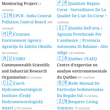
🇫🇷
Monitoring Project
Qualitair Région
53
Corse - Surveillance De La
stations
🇮🇳
CPCB - India Central
Qualité De L'air En Corse
7
Pollution Control Board
586
stations
🇮🇹
Qualità Dell’aria |
stations
🇭🇷
Croatian
Agenzia Provinciale Per
Environment Agency -
L'ambiente | Provincia
Agencija Za Zaštitu Okoliša
Autonoma Di Bolzano - Alto
Adige
66 stations
14 stations
🇦🇺
🇨🇦
CSIRO
Québec CEAEQ
Commonwealth Scientific
Centre d'expertise en
and Industrial Research
analyse environnementale
Organisation
du Québec
35 stations
101 stations
🇨🇿
🇧🇷
Czech
Rede Manual De
Hydrometeorological
Partículas Sedimentadas
Institute (Český
Da Região Sul
6 stations
🇮🇳
Hydrometeorologický
Respirer Living
ústav)
Sciences
274 stations
74 stations