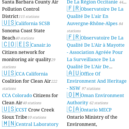
Santa Barbara County Air
De La Région Occitanie
44
🇫🇷
Pollution Control
Observatoire De La
stations
District
Qualité De L'air En
115 stations
🇺🇸
California SCSB
Auvergne-Rhône-Alpes
84
Sonoma Coast State
stations
🇫🇷
Beach
Observatoire De La
40 stations
🇨🇴
🇪🇸
Canair.io
Qualité De L'Air à Mayotte
Citizen network for
- Association Agréée Pour
monitoring air quality
La Surveillance De La
29
Qualité De L'Air De
stations
🇺🇸
🇦🇺
CCA California
Mayotte
Office Of
4 stations
Coalition for Clean Air
Environment And Heritage
222
- NSW
stations
97 stations
🇴🇲
CCA Colorado
Citizens for
Oman Environment
Clean Air
Authority
40 stations
62 stations
🇺🇸
🇨🇦
CCST
Crow Creek
Ontario MECP
Sioux Tribe
Ontario Ministry of the
10 stations
🇲🇳
Central Laboratory
Environment,