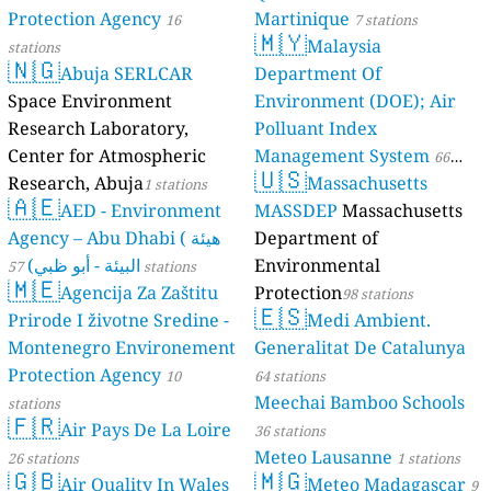
Protection Agency
Martinique
16
7 stations
🇲🇾
Malaysia
stations
🇳🇬
Abuja SERLCAR
Department Of
Space Environment
Environment (DOE); Air
Research Laboratory,
Polluant Index
Center for Atmospheric
Management System
66
🇺🇸
Research, Abuja
Massachusetts
1 stations
stations
🇦🇪
AED - Environment
MASSDEP
Massachusetts
Agency – Abu Dhabi ( هيئة
Department of
البيئة - أبو ظبي)
Environmental
57 stations
🇲🇪
Agencija Za Zaštitu
Protection
98 stations
🇪🇸
Prirode I životne Sredine -
Medi Ambient.
Montenegro Environement
Generalitat De Catalunya
Protection Agency
10
64 stations
Meechai Bamboo Schools
stations
🇫🇷
Air Pays De La Loire
36 stations
Meteo Lausanne
26 stations
1 stations
🇬🇧
🇲🇬
Air Quality In Wales
Meteo Madagascar
9