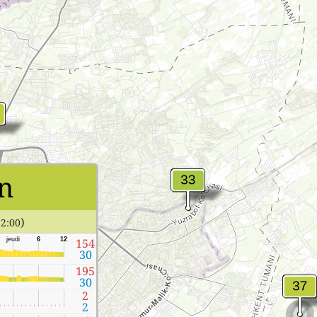
n
)
12:00
jeudi
6
12
154
30
195
30
2
2