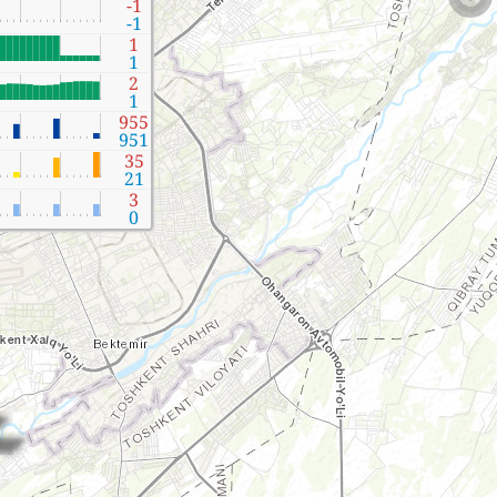
-1
-1
1
1
2
1
955
951
35
21
3
0