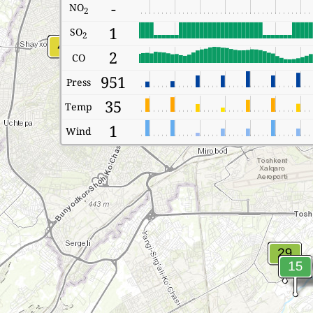
-
NO
2
1
SO
2
2
CO
951
Press
35
Temp
1
Wind