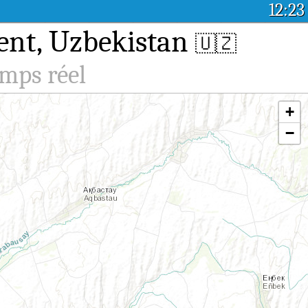
12:23
kent, Uzbekistan
🇺🇿
emps réel
+
−