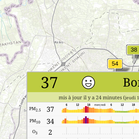
37
Bo
mis à jour il y a 24 minutes (
jeudi 
6
12
18
mercredi
6
12
18
37
PM
2.5
34
PM
10
2
O
3