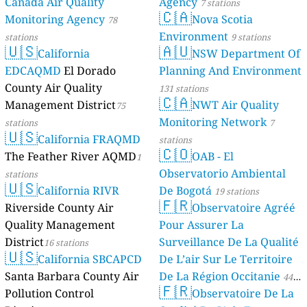
Canada Air Quality
Agency
7 stations
🇨🇦
Monitoring Agency
Nova Scotia
78
Environment
stations
9 stations
🇺🇸
🇦🇺
California
NSW Department Of
EDCAQMD
El Dorado
Planning And Environment
County Air Quality
131 stations
🇨🇦
Management District
NWT Air Quality
75
Monitoring Network
stations
7
🇺🇸
California FRAQMD
stations
🇨🇴
The Feather River AQMD
OAB - El
1
Observatorio Ambiental
stations
🇺🇸
California RIVR
De Bogotá
19 stations
🇫🇷
Riverside County Air
Observatoire Agréé
Quality Management
Pour Assurer La
District
Surveillance De La Qualité
16 stations
🇺🇸
California SBCAPCD
De L’air Sur Le Territoire
Santa Barbara County Air
De La Région Occitanie
44
🇫🇷
Pollution Control
Observatoire De La
stations