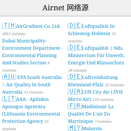
Airnet 网络源
🇹🇭
🇩🇪
AirGradient Co. Ltd.
Luftqualität In
Schleswig-Holstein
4012 stations
15
Dubai Municipality-
stations
🇩🇪
Environment Department -
Luftqualität | Nds.
Environmental Planning
Ministerium Für Umwelt,
And Studies Section
Energie Und Klimaschutz
8
stations
28 stations
🇦🇺
🇩🇪
EPA South Australia
Luftreinhaltung
:: Air Quality In South
Rheinland-Pfalz
25 stations
🇺🇦
Australia
LUN City Air (ЛУН
11 stations
🇱🇹
AAA - Aplinkos
Місто Air)
210 stations
🇫🇷
Apsaugos Agentūra
Madininair La
(Lithuania Environmental
Qualité De L’air En
Protection Agency
Martinique
16
7 stations
🇲🇾
Malaysia
stations