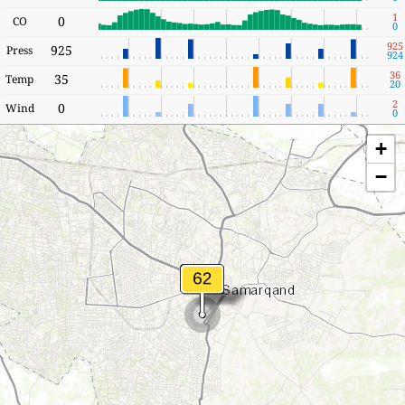
1
0
CO
0
925
925
Press
924
36
35
Temp
20
2
0
Wind
0
+
−