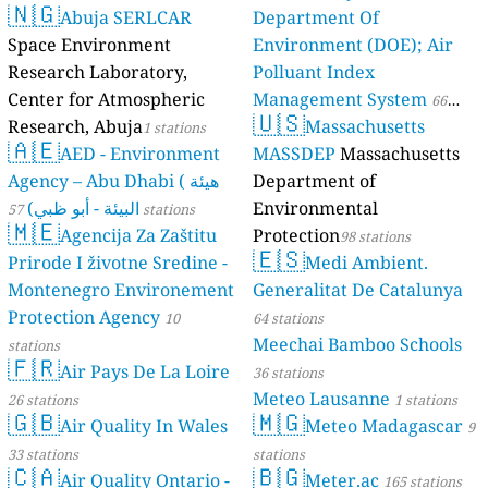
🇳🇬
Abuja SERLCAR
Department Of
Space Environment
Environment (DOE); Air
Research Laboratory,
Polluant Index
Center for Atmospheric
Management System
66
🇺🇸
Research, Abuja
Massachusetts
1 stations
stations
🇦🇪
AED - Environment
MASSDEP
Massachusetts
Agency – Abu Dhabi ( هيئة
Department of
البيئة - أبو ظبي)
Environmental
57 stations
🇲🇪
Agencija Za Zaštitu
Protection
98 stations
🇪🇸
Prirode I životne Sredine -
Medi Ambient.
Montenegro Environement
Generalitat De Catalunya
Protection Agency
10
64 stations
Meechai Bamboo Schools
stations
🇫🇷
Air Pays De La Loire
36 stations
Meteo Lausanne
26 stations
1 stations
🇬🇧
🇲🇬
Air Quality In Wales
Meteo Madagascar
9
33 stations
stations
🇨🇦
🇧🇬
Air Quality Ontario -
Meter.ac
165 stations