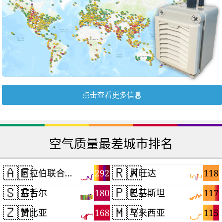
点击查看更多信息
空气质量最差城市排名
🇦🇪
🇷🇼
292
118
阿拉伯联合酋长国
卢旺达
🇸🇨
🇵🇰
180
117
塞舌尔
巴基斯坦
🇿🇲
🇲🇾
168
115
赞比亚
马来西亚