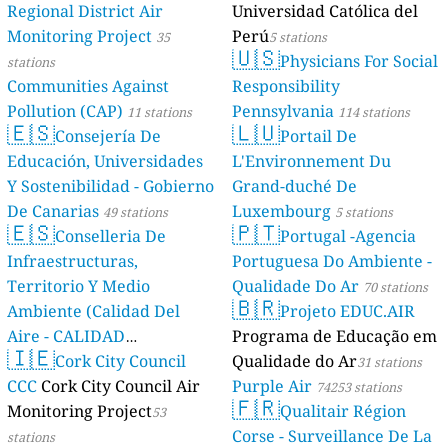
Regional District Air
Universidad Católica del
Monitoring Project
Perú
35
5 stations
🇺🇸
Physicians For Social
stations
Communities Against
Responsibility
Pollution (CAP)
Pennsylvania
11 stations
114 stations
🇪🇸
🇱🇺
Consejería De
Portail De
Educación, Universidades
L'Environnement Du
Y Sostenibilidad - Gobierno
Grand-duché De
De Canarias
Luxembourg
49 stations
5 stations
🇪🇸
🇵🇹
Conselleria De
Portugal -Agencia
Infraestructuras,
Portuguesa Do Ambiente -
Territorio Y Medio
Qualidade Do Ar
70 stations
🇧🇷
Ambiente (Calidad Del
Projeto EDUC.AIR
Aire - CALIDAD
Programa de Educação em
🇮🇪
AMBIENTAL)
Cork City Council
Qualidade do Ar
23 stations
31 stations
CCC
Cork City Council Air
Purple Air
74253 stations
🇫🇷
Monitoring Project
Qualitair Région
53
Corse - Surveillance De La
stations