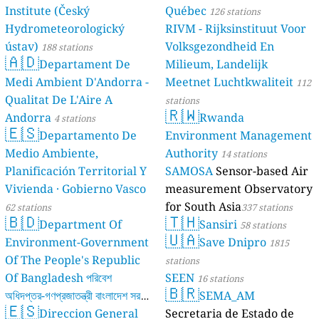
Institute (Český
Québec
126 stations
Hydrometeorologický
RIVM - Rijksinstituut Voor
ústav)
Volksgezondheid En
188 stations
🇦🇩
Departament De
Milieum, Landelijk
Medi Ambient D'Andorra -
Meetnet Luchtkwaliteit
112
Qualitat De L'Aire A
stations
🇷🇼
Andorra
Rwanda
4 stations
🇪🇸
Departamento De
Environment Management
Medio Ambiente,
Authority
14 stations
Planificación Territorial Y
SAMOSA
Sensor-based Air
Vivienda · Gobierno Vasco
measurement Observatory
for South Asia
62 stations
337 stations
🇧🇩
🇹🇭
Department Of
Sansiri
58 stations
🇺🇦
Environment-Government
Save Dnipro
1815
Of The People's Republic
stations
Of Bangladesh পরিবেশ
SEEN
16 stations
🇧🇷
অধিদপ্তর-গণপ্রজাতন্ত্রী বাংলাদেশ সরকার
SEMA_AM
🇪🇸
Direccion General
Secretaria de Estado de
17 stations