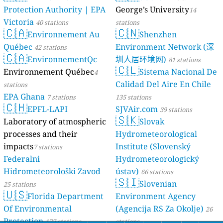
Protection Authority | EPA
George’s University
14
Victoria
40 stations
stations
🇨🇦
🇨🇳
Environnement Au
Shenzhen
Québec
Environment Network (深
42 stations
🇨🇦
EnvironnementQc
圳人居环境网)
81 stations
🇨🇱
Environnement Québec
Sistema Nacional De
4
Calidad Del Aire En Chile
stations
EPA Ghana
7 stations
135 stations
🇨🇭
EPFL-LAPI
SJVAir.com
39 stations
🇸🇰
Laboratory of atmospheric
Slovak
processes and their
Hydrometeorological
impacts
Institute (Slovenský
7 stations
Federalni
Hydrometeorologický
Hidrometeorološki Zavod
ústav)
66 stations
🇸🇮
Slovenian
25 stations
🇺🇸
Florida Department
Environment Agency
Of Environmental
(Agencija RS Za Okolje)
26
Protection
177 stations
stations