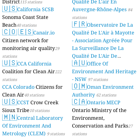
District
Qualité De L'air En
115 stations
🇺🇸
California SCSB
Auvergne-Rhône-Alpes
84
Sonoma Coast State
stations
🇫🇷
Beach
Observatoire De La
40 stations
🇨🇴
🇪🇸
Canair.io
Qualité De L'Air à Mayotte
Citizen network for
- Association Agréée Pour
monitoring air quality
La Surveillance De La
29
Qualité De L'Air De
stations
🇺🇸
🇦🇺
CCA California
Mayotte
Office Of
4 stations
Coalition for Clean Air
Environment And Heritage
222
- NSW
stations
97 stations
🇴🇲
CCA Colorado
Citizens for
Oman Environment
Clean Air
Authority
40 stations
62 stations
🇺🇸
🇨🇦
CCST
Crow Creek
Ontario MECP
Sioux Tribe
Ontario Ministry of the
10 stations
🇲🇳
Central Laboratory
Environment,
Of Environment And
Conservation and Parks
27
Metrology (CLEM)
9 stations
stations