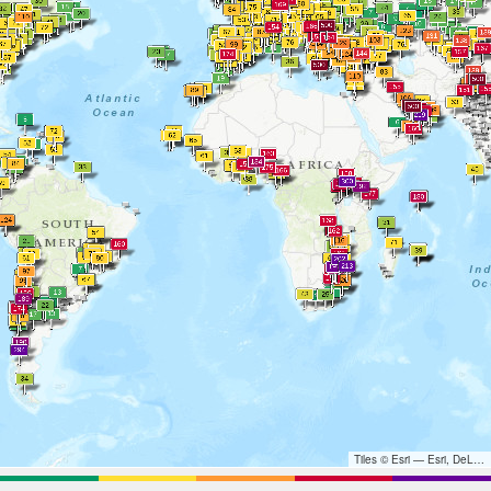
Tiles © Esri — Esri, DeLorme, NAVTEQ, TomTom, Intermap, iPC, USGS, FAO, NPS, NRCAN, GeoBase, Kadaster NL, Ordnance Survey, Esri Japan, METI, Esri China (Hong Kong), and the GIS User Community