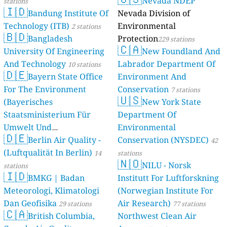
Nevada NDEP
stations
🇮🇩
Bandung Institute Of
Nevada Division of
Technology (ITB)
Environmental
2 stations
🇧🇩
Bangladesh
Protection
229 stations
🇨🇦
University Of Engineering
New Foundland And
And Technology
Labrador Department Of
10 stations
🇩🇪
Bayern State Office
Environment And
For The Environment
Conservation
7 stations
🇺🇸
(Bayerisches
New York State
Staatsministerium Für
Department Of
Umwelt Und
Environmental
🇩🇪
Berlin Air Quality -
Verbraucherschutz) - LfU
Conservation (NYSDEC)
42
(Luftqualität In Berlin)
46 stations
14
stations
🇳🇴
NILU - Norsk
stations
🇮🇩
BMKG | Badan
Institutt For Luftforskning
Meteorologi, Klimatologi
(Norwegian Institute For
Dan Geofisika
Air Research)
29 stations
77 stations
🇨🇦
British Columbia,
Northwest Clean Air