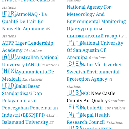
National Agency For
stations
🇫🇷
AtmoNAQ - La
Meteorology And
Qualité De L’air En
Environmental Monitoring
Nouvelle Aquitaine
(Цаг уур орчны
46
шинжилгээний газар )
stations
21
🇵🇪
AUPP Liger Leadership
National University
stations
Academy
Of San Agustin Of
14 stations
🇦🇺
Australian National
Arequipa
0 stations
🇸🇪
University (ANU)
Natur Vårdsverket -
38 stations
🇲🇽
Ayuntamiento De
Swedish Environmental
Mexicali
Protection Agency
120 stations
71
🇮🇩
Balai Besar
stations
🇺🇸
Standardisasi Dan
NCC
New Castle
Pelayanan Jasa
County Air Quality
5 stations
🇫🇷
Pencegahan Pencemaran
NebuleAir
192 stations
🇳🇵
Industri (BBSPJPPI)
Nepal Health
4152
Balamand University
Research Council
stations
25
7 stations
🇺🇸