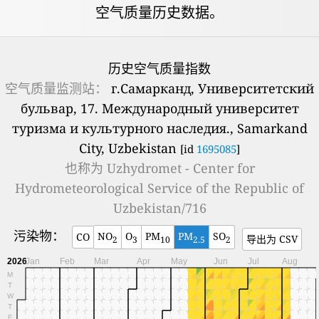
空气质量历史数据。
历史空气质量指数
空气质量监测站：
г.Самарканд, Университетский
бульвар, 17. Международный университет
туризма и культурного наследия., Samarkand
City, Uzbekistan
[id
1695085
]
也称为
Uzhydromet - Center for
Hydrometeorological Service of the Republic of
Uzbekistan/716
污染物：
NO
O
PM
PM
SO
CO
导出为 CSV
2
3
10
2.5
2
2026
Jan
Feb
Mar
Apr
May
Jun
Jul
Aug
M
T
W
T
F