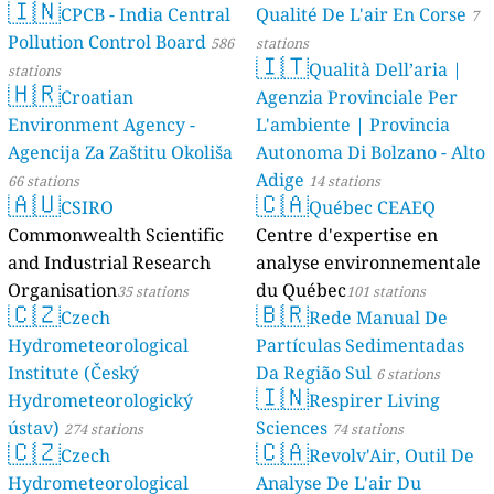
🇮🇳
CPCB - India Central
Qualité De L'air En Corse
7
Pollution Control Board
586
stations
🇮🇹
Qualità Dell’aria |
stations
🇭🇷
Croatian
Agenzia Provinciale Per
Environment Agency -
L'ambiente | Provincia
Agencija Za Zaštitu Okoliša
Autonoma Di Bolzano - Alto
Adige
66 stations
14 stations
🇦🇺
🇨🇦
CSIRO
Québec CEAEQ
Commonwealth Scientific
Centre d'expertise en
and Industrial Research
analyse environnementale
Organisation
du Québec
35 stations
101 stations
🇨🇿
🇧🇷
Czech
Rede Manual De
Hydrometeorological
Partículas Sedimentadas
Institute (Český
Da Região Sul
6 stations
🇮🇳
Hydrometeorologický
Respirer Living
ústav)
Sciences
274 stations
74 stations
🇨🇿
🇨🇦
Czech
Revolv'Air, Outil De
Hydrometeorological
Analyse De L'air Du