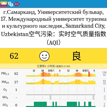
г.Самарканд, Университетский бульвар,
17. Международный университет туризма
и культурного наследия., Samarkand City,
Uzbekistan空气污染：实时空气质量指数
（AQI）
良
62
已更新1 小时前 (
)
星期日 07:00
星期六
12
18
6
12
18
星期日
6
136
PM
62
2.5
42
93
PM
57
10
35
1
O
1
3
1
-1
NO
-
2
-1
1
SO
0
2
0