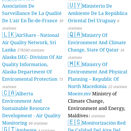
🇺🇾
Association De
Ministerio De
Surveillance De La Qualité
Ambiente De La República
De L'air En Île-de-France
Oriental Del Uruguay
39
6
stations
stations
🇱🇰
🇶🇦
AirShare - National
Ministry Of
Air Quality Network, Sri
Environment And Climate
Lanka
Change, State Of Qatar
578260 stations
16
Alaska DEC- Division Of Air
stations
🇲🇰
Quality Information,
Ministry Of
Alaska Department Of
Environment And Physical
Enviromental Protection
Planning – Republic Of
73
North Macedonia
stations
22 stations
🇨🇦
Alberta
Moenv.mv
Ministry of
Environment And
Climate Change,
Sustainable Resource
Environment and Energy,
Development - Air Quality
Maldives
1 stations
🇪🇸
Monitoring
Monitorización Red
66 stations
🇬🇹
Ambente
De Calidad Del Aire Del
4 stations