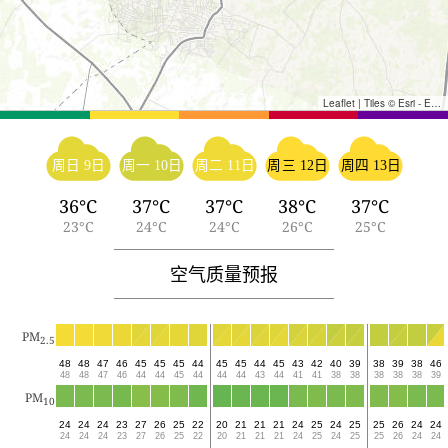
Leaflet
|
Tiles © Esri - Esri, DeLorme, NAVTEQ, TomTom, Intermap, iPC, USGS, FAO, NPS, NRCAN, GeoBase, Kadaster NL, Ordnance Survey, Esri Japan, METI, Esri China (Hong Kong), and the GIS User Community
周日 9日
周一 10日
周二 11日
周三 12日
周四 13日
36°C
37°C
37°C
38°C
37°C
23°C
24°C
24°C
26°C
25°C
空气质量预报
PM
2.5
48
48
47
46
45
45
45
44
45
45
44
45
43
42
40
39
38
39
38
46
48
48
47
46
44
44
45
44
44
44
43
44
41
41
38
38
38
38
38
39
PM
10
24
24
24
23
27
26
25
22
20
21
21
21
24
25
24
25
25
26
24
24
24
24
24
23
27
26
25
22
20
21
21
21
24
25
24
25
25
26
24
24