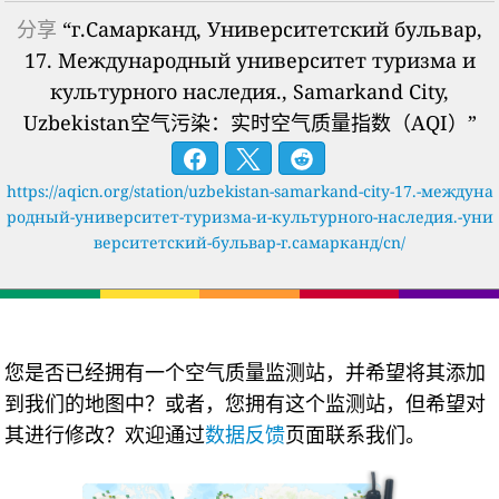
分享
“г.Самарканд, Университетский бульвар,
17. Международный университет туризма и
культурного наследия., Samarkand City,
Uzbekistan空气污染：实时空气质量指数（AQI）”
https://aqicn.org/station/uzbekistan-samarkand-city-17.-междуна
родный-университет-туризма-и-культурного-наследия.-уни
верситетский-бульвар-г.самарканд/cn/
您是否已经拥有一个空气质量监测站，并希望将其添加
到我们的地图中？或者，您拥有这个监测站，但希望对
其进行修改？欢迎通过
数据反馈
页面联系我们。