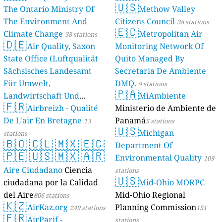
🇺🇸
The Ontario Ministry Of
Methow Valley
The Environment And
Citizens Council
38 stations
🇪🇨
Climate Change
Metropolitan Air
38 stations
🇩🇪
Air Quality, Saxon
Monitoring Network Of
State Office (Luftqualität
Quito Managed By
Sächsisches Landesamt
Secretaria De Ambiente
Für Umwelt,
DMQ.
9 stations
🇵🇦
Landwirtschaft Und
MiAmbiente
🇫🇷
Geologie)
Airbreizh - Qualité
Ministerio de Ambiente de
50 stations
De L'air En Bretagne
Panamá
13
5 stations
🇺🇸
Michigan
stations
🇧🇴
🇨🇱
🇲🇽
🇪🇨
Department Of
🇵🇪
🇺🇸
🇲🇽
🇦🇷
Environmental Quality
109
Aire Ciudadano
Ciencia
stations
🇺🇸
ciudadana por la Calidad
Mid-Ohio MORPC
del Aire
Mid-Ohio Regional
806 stations
🇰🇿
AirKaz.org
Planning Commission
249 stations
151
🇫🇷
AirParif -
stations