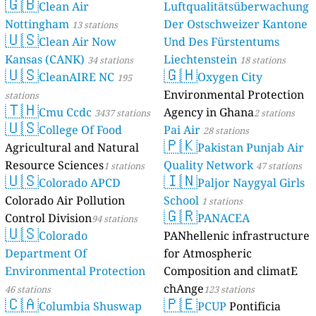
🇬🇧
Clean Air
Luftqualitätsüberwachung
Nottingham
Der Ostschweizer Kantone
13 stations
🇺🇸
Clean Air Now
Und Des Fürstentums
Kansas (CANK)
Liechtenstein
34 stations
18 stations
🇺🇸
🇬🇭
CleanAIRE NC
Oxygen City
195
Environmental Protection
stations
🇹🇭
Cmu Ccdc
Agency in Ghana
3437 stations
2 stations
🇺🇸
College Of Food
Pai Air
28 stations
🇵🇰
Agricultural and Natural
Pakistan Punjab Air
Resource Sciences
Quality Network
1 stations
47 stations
🇺🇸
🇮🇳
Colorado APCD
Paljor Naygyal Girls
Colorado Air Pollution
School
1 stations
🇬🇷
Control Division
PANACEA
94 stations
🇺🇸
Colorado
PANhellenic infrastructure
Department Of
for Atmospheric
Environmental Protection
Composition and climatE
chAnge
46 stations
123 stations
🇨🇦
🇵🇪
Columbia Shuswap
PCUP
Pontificia