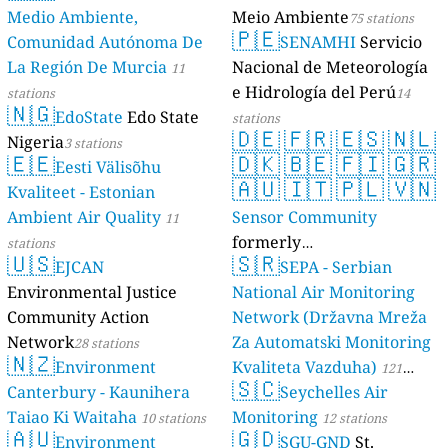
Medio Ambiente,
Meio Ambiente
75 stations
🇵🇪
Comunidad Autónoma De
SENAMHI
Servicio
La Región De Murcia
Nacional de Meteorología
11
e Hidrología del Perú
stations
14
🇳🇬
EdoState
Edo State
stations
🇩🇪
🇫🇷
🇪🇸
🇳🇱
Nigeria
3 stations
🇪🇪
🇩🇰
🇧🇪
🇫🇮
🇬🇷
Eesti Välisõhu
🇦🇺
🇮🇹
🇵🇱
🇻🇳
Kvaliteet - Estonian
Ambient Air Quality
Sensor Community
11
formerly
stations
🇺🇸
🇸🇷
EJCAN
luftdaten.info
SEPA - Serbian
35819 stations
Environmental Justice
National Air Monitoring
Community Action
Network (Državna Mreža
Network
Za Automatski Monitoring
28 stations
🇳🇿
Environment
Kvaliteta Vazduha)
121
🇸🇨
Canterbury - Kaunihera
Seychelles Air
stations
Taiao Ki Waitaha
Monitoring
10 stations
12 stations
🇦🇺
🇬🇩
Environment
SGU-GND
St.