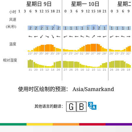
星期日 9日
星期一 10日
星期二
1
3
6
9
12
15
18
21
0
3
6
9
12
15
18
21
0
3
6
9
小时
风速
(米/秒)
2
2
2
1
2
2
1
1
1
1
1
3
2
1
1
1
1
1
温度
23°
30°
35°
36°
35°
28°
26°
25°
24°
31°
36°
37°
36°
28°
26°
25°
25°
32°
相对湿度
31
20
15
12
14
26
27
26
25
16
12
10
11
21
26
28
28
18
使用时区绘制的预测： Asia/Samarkand
🇬🇧
其他语言的翻译：