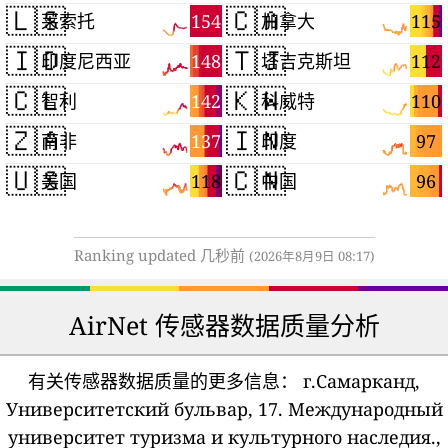
🇱🇸
🇨🇦
154
115
莱索托
加拿大
🇮🇩
🇹🇯
148
112
印度尼西亚
塔吉克斯坦
🇨🇱
🇰🇼
142
110
智利
科威特
🇿🇦
🇮🇳
137
97
南非
印度
🇺🇸
🇨🇳
118
96
美国
中国
Ranking updated 几秒前
(2026年8月9日 08:17)
AirNet 传感器数据质量分析
有关传感器数据质量的更多信息：
г.Самарканд,
Университетский бульвар, 17. Международный
университет туризма и культурного наследия.,