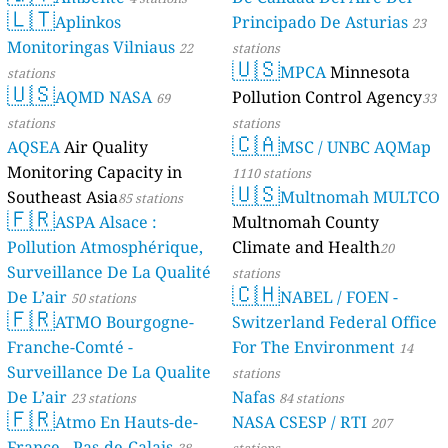
🇱🇹
Aplinkos
Principado De Asturias
23
Monitoringas Vilniaus
22
stations
🇺🇸
MPCA
Minnesota
stations
🇺🇸
AQMD NASA
Pollution Control Agency
69
33
stations
stations
🇨🇦
AQSEA
Air Quality
MSC / UNBC AQMap
Monitoring Capacity in
1110 stations
🇺🇸
Southeast Asia
Multnomah MULTCO
85 stations
🇫🇷
ASPA Alsace :
Multnomah County
Pollution Atmosphérique,
Climate and Health
20
Surveillance De La Qualité
stations
🇨🇭
De L’air
NABEL / FOEN -
50 stations
🇫🇷
ATMO Bourgogne-
Switzerland Federal Office
Franche-Comté -
For The Environment
14
Surveillance De La Qualite
stations
De L’air
Nafas
23 stations
84 stations
🇫🇷
Atmo En Hauts-de-
NASA CSESP / RTI
207
France - Pas-de-Calais
38
stations