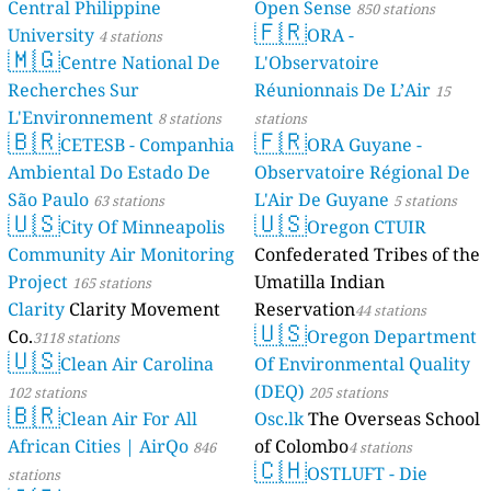
Central Philippine
Open Sense
850 stations
🇫🇷
University
ORA -
4 stations
🇲🇬
Centre National De
L'Observatoire
Recherches Sur
Réunionnais De L’Air
15
L'Environnement
8 stations
stations
🇧🇷
🇫🇷
CETESB - Companhia
ORA Guyane -
Ambiental Do Estado De
Observatoire Régional De
São Paulo
L'Air De Guyane
63 stations
5 stations
🇺🇸
🇺🇸
City Of Minneapolis
Oregon CTUIR
Community Air Monitoring
Confederated Tribes of the
Project
Umatilla Indian
165 stations
Clarity
Clarity Movement
Reservation
44 stations
🇺🇸
Co.
Oregon Department
3118 stations
🇺🇸
Clean Air Carolina
Of Environmental Quality
(DEQ)
102 stations
205 stations
🇧🇷
Clean Air For All
Osc.lk
The Overseas School
African Cities | AirQo
of Colombo
846
4 stations
🇨🇭
OSTLUFT - Die
stations