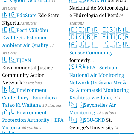
La Región De Murcia
SENAMHI
Servicio
11
Nacional de Meteorología
stations
🇳🇬
EdoState
Edo State
e Hidrología del Perú
14
Nigeria
3 stations
stations
🇪🇪
🇩🇪
🇫🇷
🇪🇸
🇳🇱
Eesti Välisõhu
🇩🇰
🇧🇪
🇫🇮
🇬🇷
Kvaliteet - Estonian
🇦🇺
🇮🇹
🇵🇱
🇻🇳
Ambient Air Quality
11
Sensor Community
stations
🇺🇸
EJCAN
formerly
🇸🇷
Environmental Justice
luftdaten.info
SEPA - Serbian
35809 stations
Community Action
National Air Monitoring
Network
Network (Državna Mreža
28 stations
🇳🇿
Environment
Za Automatski Monitoring
Canterbury - Kaunihera
Kvaliteta Vazduha)
121
🇸🇨
Taiao Ki Waitaha
Seychelles Air
10 stations
stations
🇦🇺
Environment
Monitoring
12 stations
🇬🇩
Protection Authority | EPA
SGU-GND
St.
Victoria
George’s University
40 stations
14
🇨🇦