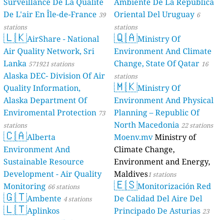
Surveillance De La Qualité
Ambiente De La República
De L'air En Île-de-France
Oriental Del Uruguay
39
6
stations
stations
🇱🇰
🇶🇦
AirShare - National
Ministry Of
Air Quality Network, Sri
Environment And Climate
Lanka
Change, State Of Qatar
571921 stations
16
Alaska DEC- Division Of Air
stations
🇲🇰
Quality Information,
Ministry Of
Alaska Department Of
Environment And Physical
Enviromental Protection
Planning – Republic Of
73
North Macedonia
stations
22 stations
🇨🇦
Alberta
Moenv.mv
Ministry of
Environment And
Climate Change,
Sustainable Resource
Environment and Energy,
Development - Air Quality
Maldives
1 stations
🇪🇸
Monitoring
Monitorización Red
66 stations
🇬🇹
Ambente
De Calidad Del Aire Del
4 stations
🇱🇹
Aplinkos
Principado De Asturias
23