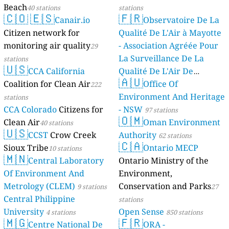
Beach
40 stations
stations
🇨🇴
🇪🇸
🇫🇷
Canair.io
Observatoire De La
Citizen network for
Qualité De L'Air à Mayotte
monitoring air quality
- Association Agréée Pour
29
La Surveillance De La
stations
🇺🇸
CCA California
Qualité De L'Air De
🇦🇺
Coalition for Clean Air
Mayotte
Office Of
222
4 stations
Environment And Heritage
stations
CCA Colorado
Citizens for
- NSW
97 stations
🇴🇲
Clean Air
Oman Environment
40 stations
🇺🇸
CCST
Crow Creek
Authority
62 stations
🇨🇦
Sioux Tribe
Ontario MECP
10 stations
🇲🇳
Central Laboratory
Ontario Ministry of the
Of Environment And
Environment,
Metrology (CLEM)
Conservation and Parks
9 stations
27
Central Philippine
stations
University
Open Sense
4 stations
850 stations
🇲🇬
🇫🇷
Centre National De
ORA -