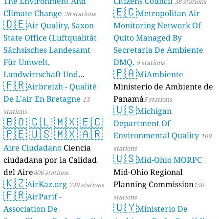
The Environment And
Citizens Council
38 stations
🇪🇨
Climate Change
Metropolitan Air
38 stations
🇩🇪
Air Quality, Saxon
Monitoring Network Of
State Office (Luftqualität
Quito Managed By
Sächsisches Landesamt
Secretaria De Ambiente
Für Umwelt,
DMQ.
9 stations
🇵🇦
Landwirtschaft Und
MiAmbiente
🇫🇷
Geologie)
Airbreizh - Qualité
Ministerio de Ambiente de
50 stations
De L'air En Bretagne
Panamá
13
5 stations
🇺🇸
Michigan
stations
🇧🇴
🇨🇱
🇲🇽
🇪🇨
Department Of
🇵🇪
🇺🇸
🇲🇽
🇦🇷
Environmental Quality
109
Aire Ciudadano
Ciencia
stations
🇺🇸
ciudadana por la Calidad
Mid-Ohio MORPC
del Aire
Mid-Ohio Regional
806 stations
🇰🇿
AirKaz.org
Planning Commission
249 stations
150
🇫🇷
AirParif -
stations
🇺🇾
Association De
Ministerio De