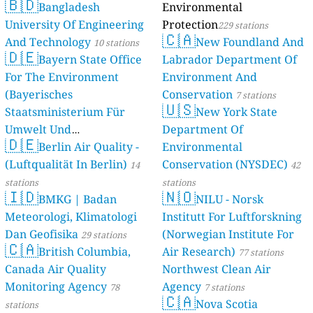
🇧🇩
Bangladesh
Environmental
University Of Engineering
Protection
229 stations
🇨🇦
And Technology
New Foundland And
10 stations
🇩🇪
Bayern State Office
Labrador Department Of
For The Environment
Environment And
(Bayerisches
Conservation
7 stations
🇺🇸
Staatsministerium Für
New York State
Umwelt Und
Department Of
🇩🇪
Berlin Air Quality -
Verbraucherschutz) - LfU
Environmental
(Luftqualität In Berlin)
Conservation (NYSDEC)
46 stations
14
42
stations
stations
🇮🇩
🇳🇴
BMKG | Badan
NILU - Norsk
Meteorologi, Klimatologi
Institutt For Luftforskning
Dan Geofisika
(Norwegian Institute For
29 stations
🇨🇦
British Columbia,
Air Research)
77 stations
Canada Air Quality
Northwest Clean Air
Monitoring Agency
Agency
78
7 stations
🇨🇦
Nova Scotia
stations