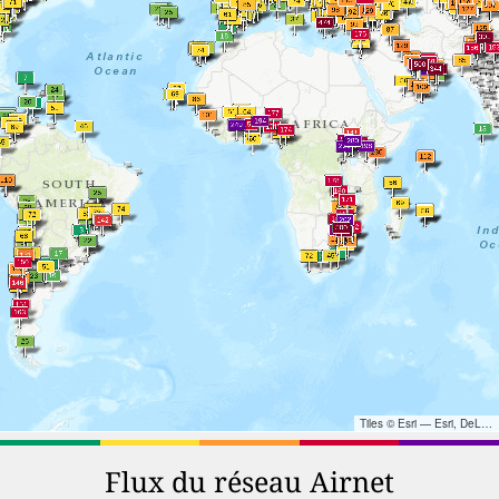
Tiles © Esri — Esri, DeLorme, NAVTEQ, TomTom, Intermap, iPC, USGS, FAO, NPS, NRCAN, GeoBase, Kadaster NL, Ordnance Survey, Esri Japan, METI, Esri China (Hong Kong), and the GIS User Community
Flux du réseau Airnet