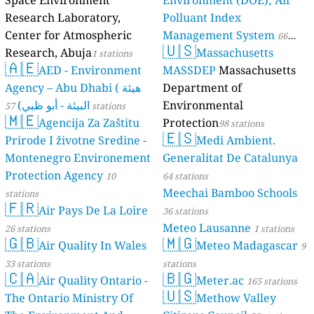
Space Environment
Environment (DOE); Air
Research Laboratory,
Polluant Index
Center for Atmospheric
Management System
66
🇺🇸
Research, Abuja
Massachusetts
1 stations
stations
🇦🇪
AED - Environment
MASSDEP
Massachusetts
Agency – Abu Dhabi ( هيئة
Department of
البيئة - أبو ظبي)
Environmental
57 stations
🇲🇪
Agencija Za Zaštitu
Protection
98 stations
🇪🇸
Prirode I životne Sredine -
Medi Ambient.
Montenegro Environement
Generalitat De Catalunya
Protection Agency
10
64 stations
Meechai Bamboo Schools
stations
🇫🇷
Air Pays De La Loire
36 stations
Meteo Lausanne
26 stations
1 stations
🇬🇧
🇲🇬
Air Quality In Wales
Meteo Madagascar
9
33 stations
stations
🇨🇦
🇧🇬
Air Quality Ontario -
Meter.ac
165 stations
🇺🇸
The Ontario Ministry Of
Methow Valley