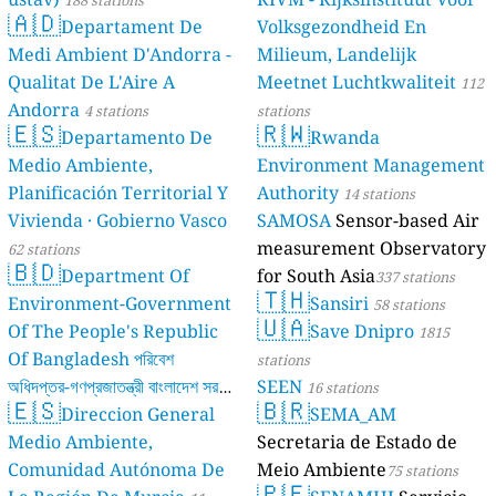
188 stations
🇦🇩
Departament De
Volksgezondheid En
Medi Ambient D'Andorra -
Milieum, Landelijk
Qualitat De L'Aire A
Meetnet Luchtkwaliteit
112
Andorra
4 stations
stations
🇪🇸
🇷🇼
Departamento De
Rwanda
Medio Ambiente,
Environment Management
Planificación Territorial Y
Authority
14 stations
Vivienda · Gobierno Vasco
SAMOSA
Sensor-based Air
measurement Observatory
62 stations
🇧🇩
Department Of
for South Asia
337 stations
🇹🇭
Environment-Government
Sansiri
58 stations
🇺🇦
Of The People's Republic
Save Dnipro
1815
Of Bangladesh পরিবেশ
stations
অধিদপ্তর-গণপ্রজাতন্ত্রী বাংলাদেশ সরকার
SEEN
16 stations
🇪🇸
🇧🇷
Direccion General
SEMA_AM
17 stations
Medio Ambiente,
Secretaria de Estado de
Comunidad Autónoma De
Meio Ambiente
75 stations
🇵🇪