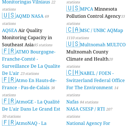
Monitoringas Vilniaus
22
stations
🇺🇸
MPCA
Minnesota
stations
🇺🇸
AQMD NASA
Pollution Control Agency
69
33
stations
stations
🇨🇦
AQSEA
Air Quality
MSC / UNBC AQMap
Monitoring Capacity in
1110 stations
🇺🇸
Southeast Asia
Multnomah MULTCO
85 stations
🇫🇷
ATMO Bourgogne-
Multnomah County
Franche-Comté -
Climate and Health
20
Surveillance De La Qualite
stations
🇨🇭
De L’air
NABEL / FOEN -
23 stations
🇫🇷
Atmo En Hauts-de-
Switzerland Federal Office
France - Pas-de-Calais
For The Environment
38
14
stations
stations
🇫🇷
AtmoGE - La Qualité
Nafas
84 stations
De L’air Dans Le Grand Est
NASA CSESP / RTI
207
50 stations
stations
🇫🇷
AtmoNAQ - La
National Agency For