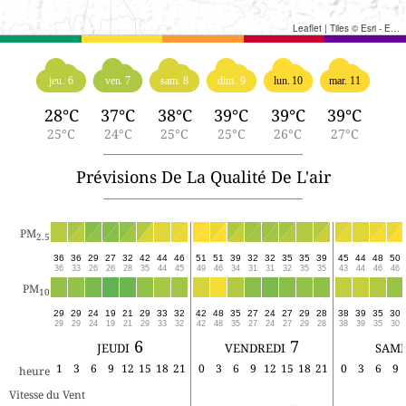
Leaflet
|
Tiles © Esri - Esri, DeLorme, NAVTEQ, TomTom, Intermap, iPC, USGS, FAO, NPS, NRCAN, GeoBase, Kadaster NL, Ordnance Survey, Esri Japan, METI, Esri China (Hong Kong), and the GIS User Community
jeu. 6
ven. 7
sam. 8
dim. 9
lun. 10
mar. 11
28°C
37°C
38°C
39°C
39°C
39°C
25°C
24°C
25°C
25°C
26°C
27°C
Prévisions De La Qualité De L'air
PM
2.5
36
36
29
27
32
42
44
46
51
51
39
32
32
35
35
39
45
44
48
50
36
33
26
26
28
35
44
45
49
46
34
31
31
32
35
35
43
44
46
46
PM
10
29
29
24
19
21
29
33
32
42
48
35
27
24
27
29
28
38
39
35
30
29
29
24
19
21
29
33
32
42
48
35
27
24
27
29
28
38
39
35
30
jeudi 6
vendredi 7
same
1
3
6
9
12
15
18
21
0
3
6
9
12
15
18
21
0
3
6
9
heure
Vitesse du Vent