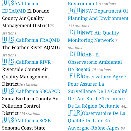
🇺🇸
California
Environment
9 stations
🇦🇺
EDCAQMD
El Dorado
NSW Department Of
County Air Quality
Planning And Environment
Management District
75
131 stations
🇨🇦
NWT Air Quality
stations
🇺🇸
California FRAQMD
Monitoring Network
7
The Feather River AQMD
1
stations
🇨🇴
OAB - El
stations
🇺🇸
California RIVR
Observatorio Ambiental
Riverside County Air
De Bogotá
19 stations
🇫🇷
Quality Management
Observatoire Agréé
District
Pour Assurer La
16 stations
🇺🇸
California SBCAPCD
Surveillance De La Qualité
Santa Barbara County Air
De L’air Sur Le Territoire
Pollution Control
De La Région Occitanie
44
🇫🇷
District
Observatoire De La
115 stations
stations
🇺🇸
California SCSB
Qualité De L'air En
Sonoma Coast State
Auvergne-Rhône-Alpes
84