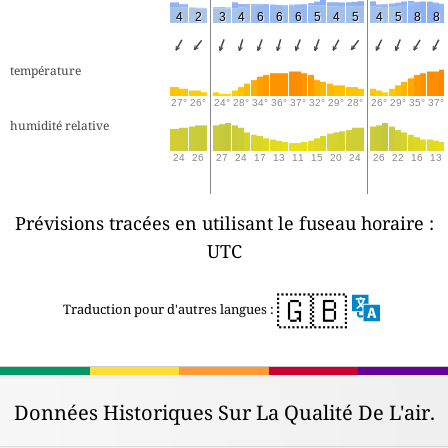
4
2
3
4
6
6
6
5
4
5
4
5
8
8
température
27°
26°
24°
28°
34°
36°
37°
32°
29°
28°
26°
29°
35°
37°
humidité relative
24
26
27
24
17
13
11
15
20
24
26
22
16
13
Prévisions tracées en utilisant le fuseau horaire :
UTC
🇬🇧
Traduction pour d'autres langues :
Données Historiques Sur La Qualité De L'air.