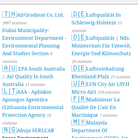
🇹🇭
🇩🇪
AirGradient Co. Ltd.
Luftqualität In
Schleswig-Holstein
3987 stations
15
Dubai Municipality-
stations
🇩🇪
Environment Department -
Luftqualität | Nds.
Environmental Planning
Ministerium Für Umwelt,
And Studies Section
Energie Und Klimaschutz
8
stations
28 stations
🇦🇺
🇩🇪
EPA South Australia
Luftreinhaltung
:: Air Quality In South
Rheinland-Pfalz
25 stations
🇺🇦
Australia
LUN City Air (ЛУН
11 stations
🇱🇹
AAA - Aplinkos
Місто Air)
210 stations
🇫🇷
Apsaugos Agentūra
Madininair La
(Lithuania Environmental
Qualité De L’air En
Protection Agency
Martinique
16
7 stations
🇲🇾
Malaysia
stations
🇳🇬
Abuja SERLCAR
Department Of