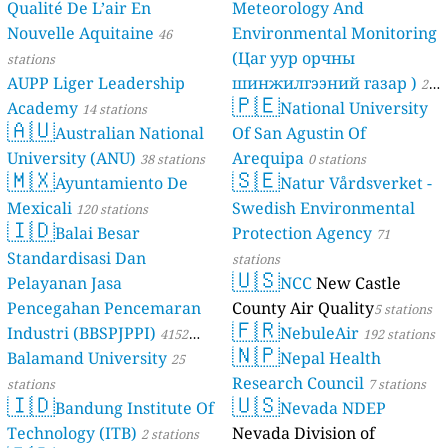
Qualité De L’air En
Meteorology And
Nouvelle Aquitaine
Environmental Monitoring
46
(Цаг уур орчны
stations
AUPP Liger Leadership
шинжилгээний газар )
21
🇵🇪
Academy
National University
14 stations
stations
🇦🇺
Australian National
Of San Agustin Of
University (ANU)
Arequipa
38 stations
0 stations
🇲🇽
🇸🇪
Ayuntamiento De
Natur Vårdsverket -
Mexicali
Swedish Environmental
120 stations
🇮🇩
Balai Besar
Protection Agency
71
Standardisasi Dan
stations
🇺🇸
Pelayanan Jasa
NCC
New Castle
Pencegahan Pencemaran
County Air Quality
5 stations
🇫🇷
Industri (BBSPJPPI)
NebuleAir
4152
192 stations
🇳🇵
Balamand University
Nepal Health
stations
25
Research Council
stations
7 stations
🇮🇩
🇺🇸
Bandung Institute Of
Nevada NDEP
Technology (ITB)
Nevada Division of
2 stations