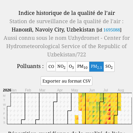
Indice historique de la qualité de l’air
Station de surveillance de la qualité de l'air :
Навоий, Navoiy City, Uzbekistan
[id
1695088
]
Aussi connu sous le nom
Uzhydromet - Center for
Hydrometeorological Service of the Republic of
Uzbekistan/722
Polluants :
NO
O
PM
PM
SO
CO
2
3
10
2.5
2
Exporter au format CSV
2026
Jan
Feb
Mar
Apr
May
Jun
Jul
Aug
M
T
W
T
F
S
S