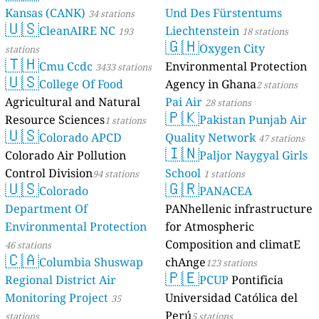
Kansas (CANK)
Und Des Fürstentums
34 stations
🇺🇸
CleanAIRE NC
Liechtenstein
193
18 stations
🇬🇭
Oxygen City
stations
🇹🇭
Cmu Ccdc
Environmental Protection
3433 stations
🇺🇸
College Of Food
Agency in Ghana
2 stations
Agricultural and Natural
Pai Air
28 stations
🇵🇰
Resource Sciences
Pakistan Punjab Air
1 stations
🇺🇸
Colorado APCD
Quality Network
47 stations
🇮🇳
Colorado Air Pollution
Paljor Naygyal Girls
Control Division
School
94 stations
1 stations
🇺🇸
🇬🇷
Colorado
PANACEA
Department Of
PANhellenic infrastructure
Environmental Protection
for Atmospheric
Composition and climatE
46 stations
🇨🇦
Columbia Shuswap
chAnge
123 stations
🇵🇪
Regional District Air
PCUP
Pontificia
Monitoring Project
Universidad Católica del
35
Perú
stations
5 stations