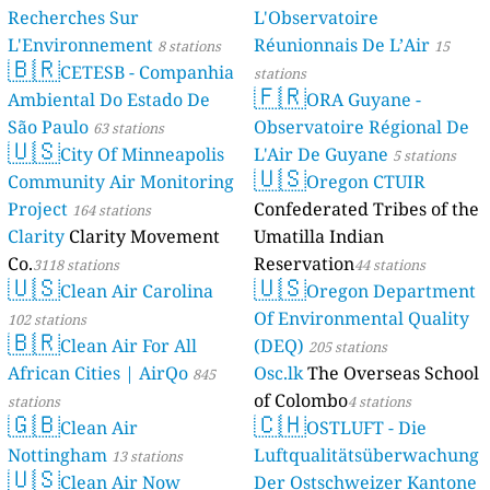
Recherches Sur
L'Observatoire
L'Environnement
Réunionnais De L’Air
8 stations
15
🇧🇷
CETESB - Companhia
stations
🇫🇷
Ambiental Do Estado De
ORA Guyane -
São Paulo
Observatoire Régional De
63 stations
🇺🇸
City Of Minneapolis
L'Air De Guyane
5 stations
🇺🇸
Community Air Monitoring
Oregon CTUIR
Project
Confederated Tribes of the
164 stations
Clarity
Clarity Movement
Umatilla Indian
Co.
Reservation
3118 stations
44 stations
🇺🇸
🇺🇸
Clean Air Carolina
Oregon Department
Of Environmental Quality
102 stations
🇧🇷
Clean Air For All
(DEQ)
205 stations
African Cities | AirQo
Osc.lk
The Overseas School
845
of Colombo
stations
4 stations
🇬🇧
🇨🇭
Clean Air
OSTLUFT - Die
Nottingham
Luftqualitätsüberwachung
13 stations
🇺🇸
Clean Air Now
Der Ostschweizer Kantone