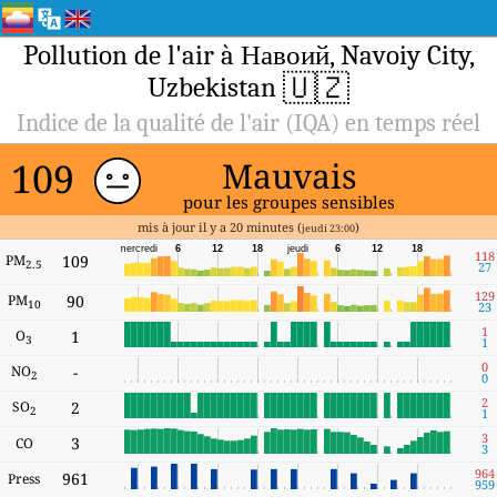
Pollution de l'air à Навоий, Navoiy City,
🇺🇿
Uzbekistan
Indice de la qualité de l'air (IQA) en temps réel
109
Mauvais
pour les groupes sensibles
mis à jour il y a 20 minutes (
)
jeudi 23:00
mercredi
6
12
18
jeudi
6
12
18
118
PM
109
2.5
27
129
PM
90
10
23
1
O
1
3
1
0
NO
-
2
0
2
SO
2
2
1
3
3
CO
3
964
961
Press
959