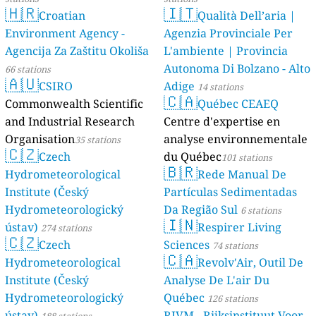
🇭🇷
🇮🇹
Croatian
Qualità Dell’aria |
Environment Agency -
Agenzia Provinciale Per
Agencija Za Zaštitu Okoliša
L'ambiente | Provincia
Autonoma Di Bolzano - Alto
66 stations
🇦🇺
CSIRO
Adige
14 stations
🇨🇦
Commonwealth Scientific
Québec CEAEQ
and Industrial Research
Centre d'expertise en
Organisation
analyse environnementale
35 stations
🇨🇿
Czech
du Québec
101 stations
🇧🇷
Hydrometeorological
Rede Manual De
Institute (Český
Partículas Sedimentadas
Hydrometeorologický
Da Região Sul
6 stations
🇮🇳
ústav)
Respirer Living
274 stations
🇨🇿
Czech
Sciences
74 stations
🇨🇦
Hydrometeorological
Revolv'Air, Outil De
Institute (Český
Analyse De L'air Du
Hydrometeorologický
Québec
126 stations
ústav)
RIVM - Rijksinstituut Voor