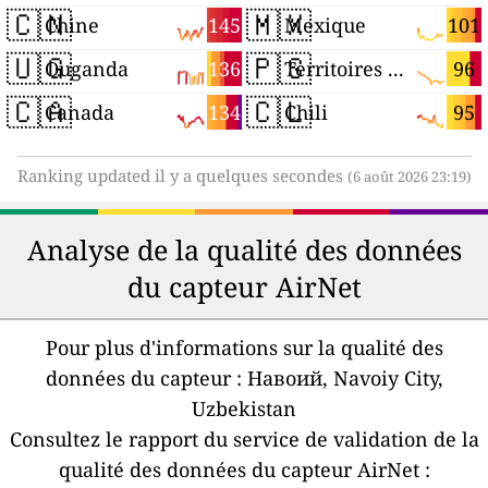
🇨🇳
🇲🇽
145
101
Chine
Mexique
🇺🇬
🇵🇸
136
96
Ouganda
Territoires palestiniens
🇨🇦
🇨🇱
134
95
Canada
Chili
Ranking updated il y a quelques secondes
(6 août 2026 23:19)
Analyse de la qualité des données
du capteur AirNet
Pour plus d'informations sur la qualité des
données du capteur :
Навоий, Navoiy City,
Uzbekistan
Consultez le rapport du service de validation de la
qualité des données du capteur AirNet :