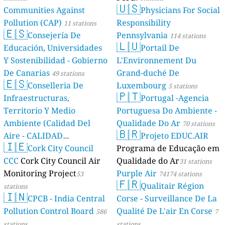
🇺🇸
Communities Against
Physicians For Social
Pollution (CAP)
Responsibility
11 stations
🇪🇸
Consejería De
Pennsylvania
114 stations
🇱🇺
Educación, Universidades
Portail De
Y Sostenibilidad - Gobierno
L'Environnement Du
De Canarias
Grand-duché De
49 stations
🇪🇸
Conselleria De
Luxembourg
5 stations
🇵🇹
Infraestructuras,
Portugal -Agencia
Territorio Y Medio
Portuguesa Do Ambiente -
Ambiente (Calidad Del
Qualidade Do Ar
70 stations
🇧🇷
Aire - CALIDAD
Projeto EDUC.AIR
🇮🇪
AMBIENTAL)
Cork City Council
Programa de Educação em
23 stations
CCC
Cork City Council Air
Qualidade do Ar
31 stations
Monitoring Project
Purple Air
53
74174 stations
🇫🇷
Qualitair Région
stations
🇮🇳
CPCB - India Central
Corse - Surveillance De La
Pollution Control Board
Qualité De L'air En Corse
586
7
stations
stations