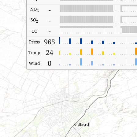
-
NO
2
-
SO
2
-
CO
965
Press
24
Temp
0
Wind