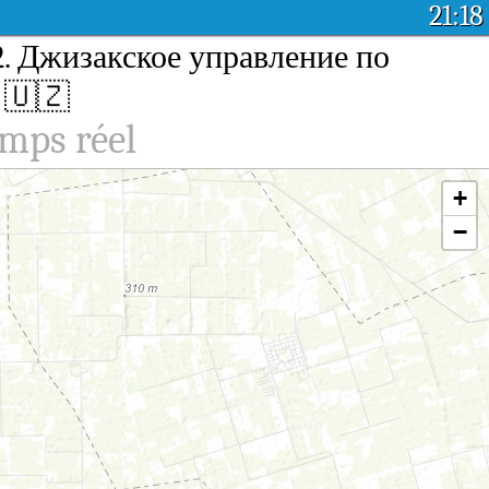
21:18
 2. Джизакское управление по
n
🇺🇿
emps réel
+
−