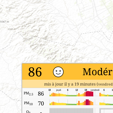
86
Modér
mis à jour il y a 19 minutes (
vendredi
18
jeudi
6
12
18
vendredi
6
1
86
PM
2.5
70
PM
10
-
O
3