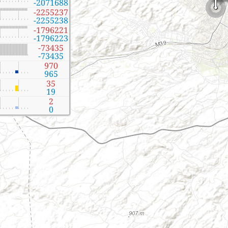
-2071688
-2255237
-2255238
-1796221
-1796223
-73435
-73435
970
965
35
19
2
0