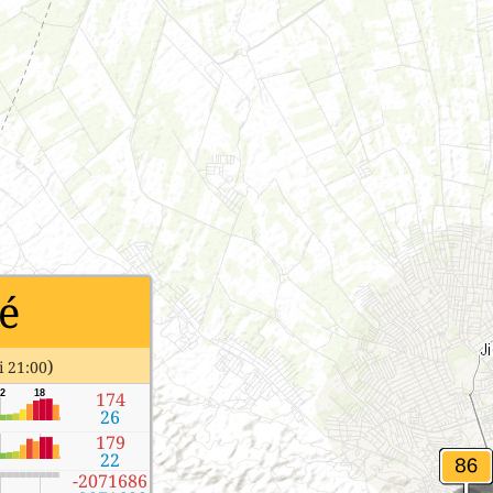
é
)
 21:00
2
18
174
26
179
22
-2071686