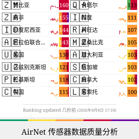
🇿🇲
🇶🇦
160
113
赞比亚
卡塔尔
🇿🇦
🇮🇳
155
111
南非
印度
🇮🇩
🇷🇼
144
107
印度尼西亚
卢旺达
🇦🇪
🇲🇿
143
105
阿拉伯联合酋长国
莫桑比克
🇺🇸
🇦🇺
130
103
美国
澳大利亚
🇺🇿
🇸🇬
121
103
乌兹别克斯坦
新加坡
🇵🇰
🇨🇦
118
102
巴基斯坦
加拿大
🇨🇳
🇱🇸
115
100
中国
莱索托
Ranking updated 几秒前
(2026年8月8日 17:10)
AirNet 传感器数据质量分析