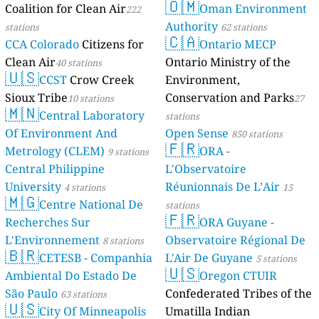
🇴🇲
Coalition for Clean Air
Oman Environment
222
Authority
stations
62 stations
🇨🇦
CCA Colorado
Citizens for
Ontario MECP
Clean Air
Ontario Ministry of the
40 stations
🇺🇸
CCST
Crow Creek
Environment,
Sioux Tribe
Conservation and Parks
10 stations
27
🇲🇳
Central Laboratory
stations
Of Environment And
Open Sense
850 stations
🇫🇷
Metrology (CLEM)
ORA -
9 stations
Central Philippine
L'Observatoire
University
Réunionnais De L’Air
4 stations
15
🇲🇬
Centre National De
stations
🇫🇷
Recherches Sur
ORA Guyane -
L'Environnement
Observatoire Régional De
8 stations
🇧🇷
CETESB - Companhia
L'Air De Guyane
5 stations
🇺🇸
Ambiental Do Estado De
Oregon CTUIR
São Paulo
Confederated Tribes of the
63 stations
🇺🇸
City Of Minneapolis
Umatilla Indian