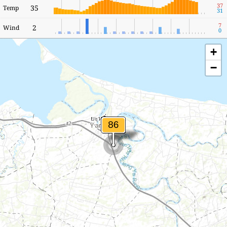
37
35
Temp
31
7
2
Wind
0
+
−