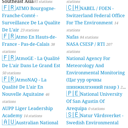
Southeast Asia
85 stations
stations
🇫🇷
🇨🇭
ATMO Bourgogne-
NABEL / FOEN -
Franche-Comté -
Switzerland Federal Office
Surveillance De La Qualite
For The Environment
14
De L’air
23 stations
stations
🇫🇷
Atmo En Hauts-de-
Nafas
84 stations
France - Pas-de-Calais
NASA CSESP / RTI
38
207
stations
stations
🇫🇷
AtmoGE - La Qualité
National Agency For
De L’air Dans Le Grand Est
Meteorology And
Environmental Monitoring
50 stations
🇫🇷
AtmoNAQ - La
(Цаг уур орчны
Qualité De L’air En
шинжилгээний газар )
21
🇵🇪
Nouvelle Aquitaine
National University
46
stations
Of San Agustin Of
stations
AUPP Liger Leadership
Arequipa
0 stations
🇸🇪
Academy
Natur Vårdsverket -
14 stations
🇦🇺
Australian National
Swedish Environmental