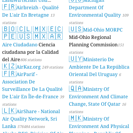
Landwirtschaft Und
Michigan
🇫🇷
Geologie)
Airbreizh - Qualité
Department Of
50 stations
De L'air En Bretagne
Environmental Quality
13
109
stations
stations
🇧🇴
🇨🇱
🇲🇽
🇪🇨
🇺🇸
Mid-Ohio MORPC
🇵🇪
🇺🇸
🇲🇽
🇦🇷
Mid-Ohio Regional
Aire Ciudadano
Ciencia
Planning Commission
151
ciudadana por la Calidad
stations
🇺🇾
del Aire
Ministerio De
806 stations
🇰🇿
AirKaz.org
Ambiente De La República
249 stations
🇫🇷
AirParif -
Oriental Del Uruguay
6
Association De
stations
🇶🇦
Surveillance De La Qualité
Ministry Of
De L'air En Île-de-France
Environment And Climate
39
Change, State Of Qatar
stations
16
🇱🇰
AirShare - National
stations
🇲🇰
Air Quality Network, Sri
Ministry Of
Lanka
Environment And Physical
576484 stations