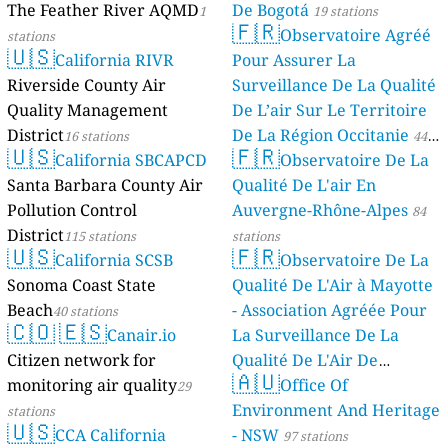
The Feather River AQMD
De Bogotá
1
19 stations
🇫🇷
Observatoire Agréé
stations
🇺🇸
California RIVR
Pour Assurer La
Riverside County Air
Surveillance De La Qualité
Quality Management
De L’air Sur Le Territoire
District
De La Région Occitanie
16 stations
44
🇺🇸
🇫🇷
California SBCAPCD
Observatoire De La
stations
Santa Barbara County Air
Qualité De L'air En
Pollution Control
Auvergne-Rhône-Alpes
84
District
115 stations
stations
🇺🇸
🇫🇷
California SCSB
Observatoire De La
Sonoma Coast State
Qualité De L'Air à Mayotte
Beach
- Association Agréée Pour
40 stations
🇨🇴
🇪🇸
Canair.io
La Surveillance De La
Citizen network for
Qualité De L'Air De
🇦🇺
monitoring air quality
Mayotte
Office Of
29
4 stations
Environment And Heritage
stations
🇺🇸
CCA California
- NSW
97 stations