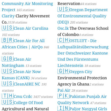
Community Air Monitoring
Reservation
44 stations
🇺🇸
Project
Oregon Department
165 stations
Clarity
Clarity Movement
Of Environmental Quality
Co.
(DEQ)
3118 stations
205 stations
🇺🇸
Clean Air Carolina
Osc.lk
The Overseas School
of Colombo
102 stations
4 stations
🇧🇷
🇨🇭
Clean Air For All
OSTLUFT - Die
African Cities | AirQo
Luftqualitätsüberwachung
846
Der Ostschweizer Kantone
stations
🇬🇧
Clean Air
Und Des Fürstentums
Nottingham
Liechtenstein
13 stations
18 stations
🇺🇸
🇬🇭
Clean Air Now
Oxygen City
Kansas (CANK)
Environmental Protection
34 stations
🇺🇸
CleanAIRE NC
Agency in Ghana
195
2 stations
Pai Air
stations
28 stations
🇹🇭
🇵🇰
Cmu Ccdc
Pakistan Punjab Air
3437 stations
🇺🇸
College Of Food
Quality Network
47 stations
🇮🇳
Agricultural and Natural
Paljor Naygyal Girls