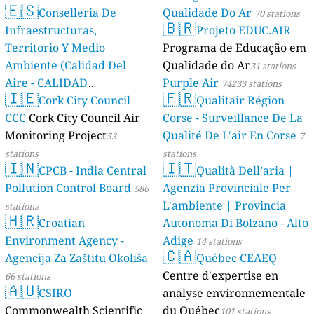
🇪🇸
Conselleria De
Qualidade Do Ar
70 stations
🇧🇷
Infraestructuras,
Projeto EDUC.AIR
Territorio Y Medio
Programa de Educação em
Ambiente (Calidad Del
Qualidade do Ar
31 stations
Aire - CALIDAD
Purple Air
74233 stations
🇮🇪
🇫🇷
AMBIENTAL)
Cork City Council
Qualitair Région
23 stations
CCC
Cork City Council Air
Corse - Surveillance De La
Monitoring Project
Qualité De L'air En Corse
53
7
stations
stations
🇮🇳
🇮🇹
CPCB - India Central
Qualità Dell’aria |
Pollution Control Board
Agenzia Provinciale Per
586
L'ambiente | Provincia
stations
🇭🇷
Croatian
Autonoma Di Bolzano - Alto
Environment Agency -
Adige
14 stations
🇨🇦
Agencija Za Zaštitu Okoliša
Québec CEAEQ
Centre d'expertise en
66 stations
🇦🇺
CSIRO
analyse environnementale
Commonwealth Scientific
du Québec
101 stations