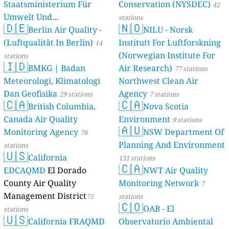
Staatsministerium Für
Conservation (NYSDEC)
42
Umwelt Und
stations
🇩🇪
🇳🇴
Berlin Air Quality -
Verbraucherschutz) - LfU
NILU - Norsk
(Luftqualität In Berlin)
Institutt For Luftforskning
46 stations
14
(Norwegian Institute For
stations
🇮🇩
BMKG | Badan
Air Research)
77 stations
Meteorologi, Klimatologi
Northwest Clean Air
Dan Geofisika
Agency
29 stations
7 stations
🇨🇦
🇨🇦
British Columbia,
Nova Scotia
Canada Air Quality
Environment
9 stations
🇦🇺
Monitoring Agency
NSW Department Of
78
Planning And Environment
stations
🇺🇸
California
131 stations
🇨🇦
EDCAQMD
El Dorado
NWT Air Quality
County Air Quality
Monitoring Network
7
Management District
75
stations
🇨🇴
OAB - El
stations
🇺🇸
California FRAQMD
Observatorio Ambiental