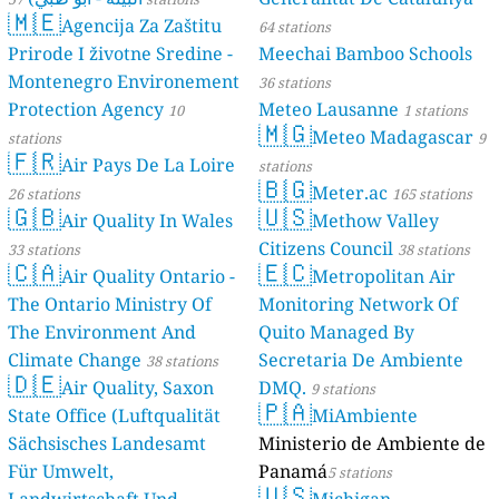
🇲🇪
Agencija Za Zaštitu
64 stations
Prirode I životne Sredine -
Meechai Bamboo Schools
Montenegro Environement
36 stations
Protection Agency
Meteo Lausanne
10
1 stations
🇲🇬
Meteo Madagascar
stations
9
🇫🇷
Air Pays De La Loire
stations
🇧🇬
Meter.ac
26 stations
165 stations
🇬🇧
🇺🇸
Air Quality In Wales
Methow Valley
Citizens Council
33 stations
38 stations
🇨🇦
🇪🇨
Air Quality Ontario -
Metropolitan Air
The Ontario Ministry Of
Monitoring Network Of
The Environment And
Quito Managed By
Climate Change
Secretaria De Ambiente
38 stations
🇩🇪
Air Quality, Saxon
DMQ.
9 stations
🇵🇦
State Office (Luftqualität
MiAmbiente
Sächsisches Landesamt
Ministerio de Ambiente de
Für Umwelt,
Panamá
5 stations
🇺🇸