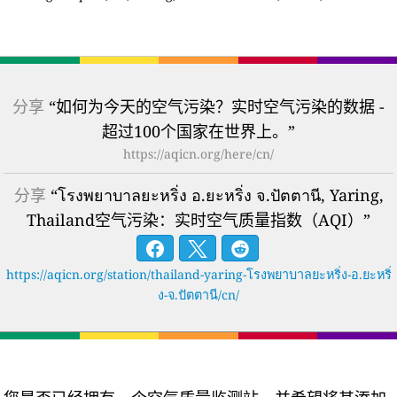
分享
“如何为今天的空气污染？实时空气污染的数据 -
超过100个国家在世界上。”
https://aqicn.org/here/cn/
分享
“โรงพยาบาลยะหริ่ง อ.ยะหริ่ง จ.ปัตตานี, Yaring,
Thailand空气污染：实时空气质量指数（AQI）”
https://aqicn.org/station/thailand-yaring-โรงพยาบาลยะหริ่ง-อ.ยะหริ่
ง-จ.ปัตตานี/cn/