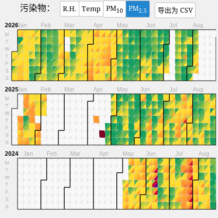
污染物：
PM
PM
R.H.
Temp
导出为 CSV
10
2.5
2026
Jan
Feb
Mar
Apr
May
Jun
Jul
Aug
M
T
W
T
F
S
S
2025
Jan
Feb
Mar
Apr
May
Jun
Jul
Aug
M
T
W
T
F
S
S
2024
Jan
Feb
Mar
Apr
May
Jun
Jul
Aug
M
T
W
T
F
S
S