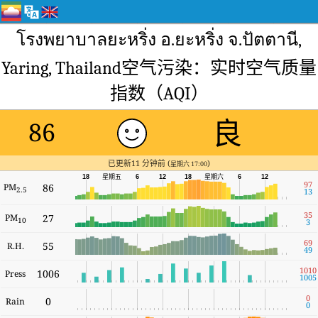
โรงพยาบาลยะหริ่ง อ.ยะหริ่ง จ.ปัตตานี,
Yaring, Thailand空气污染：实时空气质量
指数（AQI）
良
86
已更新11 分钟前 (
)
星期六 17:00
星期六
18
星期五
6
12
18
6
12
97
PM
86
2.5
13
35
PM
27
10
3
69
55
R.H.
49
1010
1006
Press
1005
0
0
Rain
0