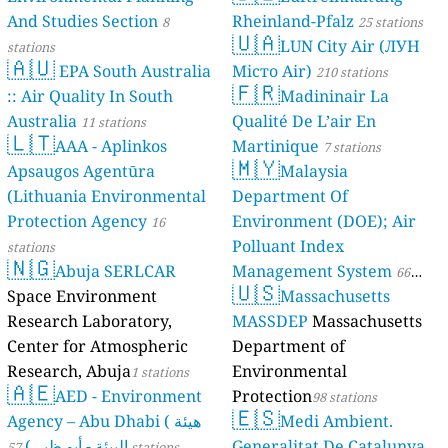
And Studies Section
Rheinland-Pfalz
8
25 stations
🇺🇦
LUN City Air (ЛУН
stations
🇦🇺
EPA South Australia
Місто Air)
210 stations
🇫🇷
:: Air Quality In South
Madininair La
Australia
Qualité De L’air En
11 stations
🇱🇹
AAA - Aplinkos
Martinique
7 stations
🇲🇾
Apsaugos Agentūra
Malaysia
(Lithuania Environmental
Department Of
Protection Agency
Environment (DOE); Air
16
Polluant Index
stations
🇳🇬
Abuja SERLCAR
Management System
66
🇺🇸
Space Environment
Massachusetts
stations
Research Laboratory,
MASSDEP
Massachusetts
Center for Atmospheric
Department of
Research, Abuja
Environmental
1 stations
🇦🇪
AED - Environment
Protection
98 stations
🇪🇸
Agency – Abu Dhabi ( هيئة
Medi Ambient.
البيئة - أبو ظبي)
Generalitat De Catalunya
57 stations