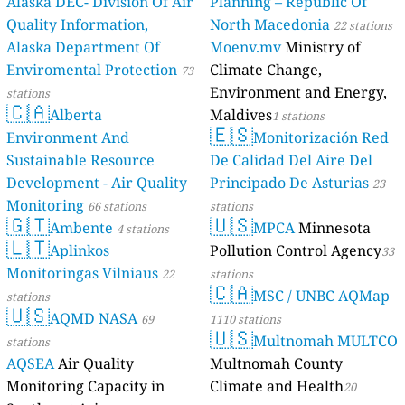
Alaska DEC- Division Of Air
Planning – Republic Of
Quality Information,
North Macedonia
22 stations
Alaska Department Of
Moenv.mv
Ministry of
Enviromental Protection
Climate Change,
73
Environment and Energy,
stations
🇨🇦
Alberta
Maldives
1 stations
🇪🇸
Environment And
Monitorización Red
Sustainable Resource
De Calidad Del Aire Del
Development - Air Quality
Principado De Asturias
23
Monitoring
66 stations
stations
🇬🇹
🇺🇸
Ambente
MPCA
Minnesota
4 stations
🇱🇹
Aplinkos
Pollution Control Agency
33
Monitoringas Vilniaus
22
stations
🇨🇦
MSC / UNBC AQMap
stations
🇺🇸
AQMD NASA
69
1110 stations
🇺🇸
Multnomah MULTCO
stations
AQSEA
Air Quality
Multnomah County
Monitoring Capacity in
Climate and Health
20