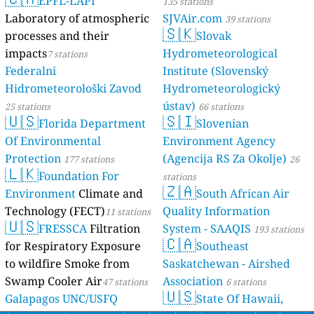
EPFL-LAPI
135 stations
Laboratory of atmospheric
SJVAir.com
39 stations
🇸🇰
processes and their
Slovak
impacts
Hydrometeorological
7 stations
Federalni
Institute (Slovenský
Hidrometeorološki Zavod
Hydrometeorologický
ústav)
25 stations
66 stations
🇺🇸
🇸🇮
Florida Department
Slovenian
Of Environmental
Environment Agency
Protection
(Agencija RS Za Okolje)
177 stations
26
🇱🇰
Foundation For
stations
🇿🇦
Environment
Climate and
South African Air
Technology (FECT)
Quality Information
11 stations
🇺🇸
FRESSCA
Filtration
System - SAAQIS
193 stations
🇨🇦
for Respiratory Exposure
Southeast
to wildfire Smoke from
Saskatchewan - Airshed
Swamp Cooler Air
Association
47 stations
6 stations
🇺🇸
Galapagos UNC/USFQ
State Of Hawaii,