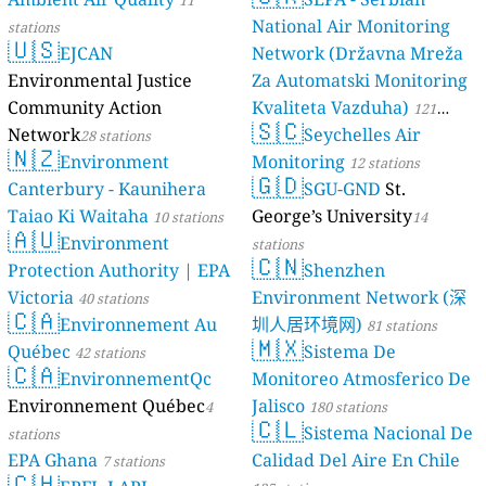
11
35819 stations
National Air Monitoring
stations
🇺🇸
EJCAN
Network (Državna Mreža
Environmental Justice
Za Automatski Monitoring
Community Action
Kvaliteta Vazduha)
121
🇸🇨
Network
Seychelles Air
28 stations
stations
🇳🇿
Environment
Monitoring
12 stations
🇬🇩
Canterbury - Kaunihera
SGU-GND
St.
Taiao Ki Waitaha
George’s University
10 stations
14
🇦🇺
Environment
stations
🇨🇳
Protection Authority | EPA
Shenzhen
Victoria
Environment Network (深
40 stations
🇨🇦
Environnement Au
圳人居环境网)
81 stations
🇲🇽
Québec
Sistema De
42 stations
🇨🇦
EnvironnementQc
Monitoreo Atmosferico De
Environnement Québec
Jalisco
4
180 stations
🇨🇱
Sistema Nacional De
stations
EPA Ghana
Calidad Del Aire En Chile
7 stations
🇨🇭