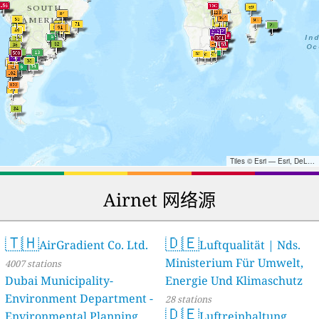
Tiles © Esri — Esri, DeLorme, NAVTEQ, TomTom, Intermap, iPC, USGS, FAO, NPS, NRCAN, GeoBase, Kadaster NL, Ordnance Survey, Esri Japan, METI, Esri China (Hong Kong), and the GIS User Community
Airnet 网络源
🇹🇭
🇩🇪
AirGradient Co. Ltd.
Luftqualität | Nds.
Ministerium Für Umwelt,
4007 stations
Dubai Municipality-
Energie Und Klimaschutz
Environment Department -
28 stations
🇩🇪
Environmental Planning
Luftreinhaltung