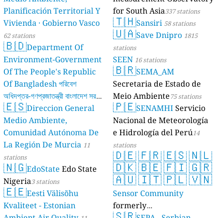
Planificación Territorial Y
for South Asia
337 stations
🇹🇭
Vivienda · Gobierno Vasco
Sansiri
58 stations
🇺🇦
Save Dnipro
62 stations
1815
🇧🇩
Department Of
stations
Environment-Government
SEEN
16 stations
🇧🇷
Of The People's Republic
SEMA_AM
Of Bangladesh পরিবেশ
Secretaria de Estado de
অধিদপ্তর-গণপ্রজাতন্ত্রী বাংলাদেশ সরকার
Meio Ambiente
75 stations
🇪🇸
🇵🇪
Direccion General
SENAMHI
Servicio
17 stations
Medio Ambiente,
Nacional de Meteorología
Comunidad Autónoma De
e Hidrología del Perú
14
La Región De Murcia
11
stations
🇩🇪
🇫🇷
🇪🇸
🇳🇱
stations
🇳🇬
🇩🇰
🇧🇪
🇫🇮
🇬🇷
EdoState
Edo State
🇦🇺
🇮🇹
🇵🇱
🇻🇳
Nigeria
3 stations
🇪🇪
Eesti Välisõhu
Sensor Community
Kvaliteet - Estonian
formerly
🇸🇷
Ambient Air Quality
luftdaten.info
SEPA - Serbian