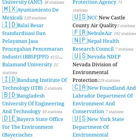
University (ANU)
Protection Agency
38 stations
71
🇲🇽
Ayuntamiento De
stations
🇺🇸
Mexicali
NCC
New Castle
120 stations
🇮🇩
Balai Besar
County Air Quality
5 stations
🇫🇷
Standardisasi Dan
NebuleAir
192 stations
🇳🇵
Pelayanan Jasa
Nepal Health
Pencegahan Pencemaran
Research Council
7 stations
🇺🇸
Industri (BBSPJPPI)
Nevada NDEP
4152
Balamand University
Nevada Division of
stations
25
Environmental
stations
🇮🇩
Bandung Institute Of
Protection
229 stations
🇨🇦
Technology (ITB)
New Foundland And
2 stations
🇧🇩
Bangladesh
Labrador Department Of
University Of Engineering
Environment And
And Technology
Conservation
10 stations
7 stations
🇩🇪
🇺🇸
Bayern State Office
New York State
For The Environment
Department Of
(Bayerisches
Environmental