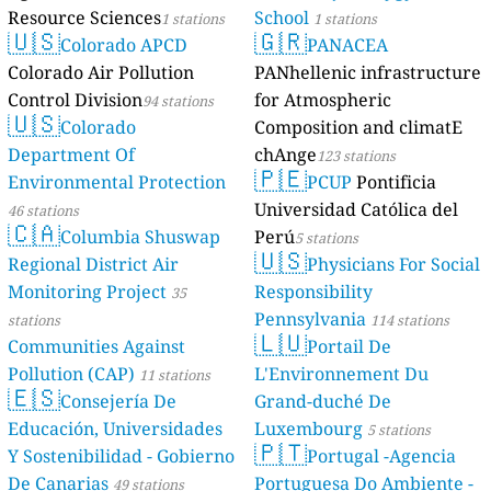
Resource Sciences
School
1 stations
1 stations
🇺🇸
🇬🇷
Colorado APCD
PANACEA
Colorado Air Pollution
PANhellenic infrastructure
Control Division
for Atmospheric
94 stations
🇺🇸
Colorado
Composition and climatE
Department Of
chAnge
123 stations
🇵🇪
Environmental Protection
PCUP
Pontificia
Universidad Católica del
46 stations
🇨🇦
Columbia Shuswap
Perú
5 stations
🇺🇸
Regional District Air
Physicians For Social
Monitoring Project
Responsibility
35
Pennsylvania
stations
114 stations
🇱🇺
Communities Against
Portail De
Pollution (CAP)
L'Environnement Du
11 stations
🇪🇸
Consejería De
Grand-duché De
Educación, Universidades
Luxembourg
5 stations
🇵🇹
Y Sostenibilidad - Gobierno
Portugal -Agencia
De Canarias
Portuguesa Do Ambiente -
49 stations