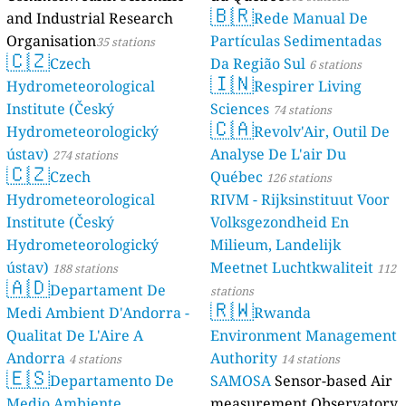
🇧🇷
and Industrial Research
Rede Manual De
Organisation
Partículas Sedimentadas
35 stations
🇨🇿
Czech
Da Região Sul
6 stations
🇮🇳
Hydrometeorological
Respirer Living
Institute (Český
Sciences
74 stations
🇨🇦
Hydrometeorologický
Revolv'Air, Outil De
ústav)
Analyse De L'air Du
274 stations
🇨🇿
Czech
Québec
126 stations
Hydrometeorological
RIVM - Rijksinstituut Voor
Institute (Český
Volksgezondheid En
Hydrometeorologický
Milieum, Landelijk
ústav)
Meetnet Luchtkwaliteit
188 stations
112
🇦🇩
Departament De
stations
🇷🇼
Medi Ambient D'Andorra -
Rwanda
Qualitat De L'Aire A
Environment Management
Andorra
Authority
4 stations
14 stations
🇪🇸
Departamento De
SAMOSA
Sensor-based Air
Medio Ambiente,
measurement Observatory