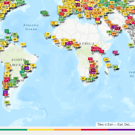
Tiles © Esri — Esri, DeLorme, NAVTEQ, TomTom, Intermap, iPC, USGS, FAO, NPS, NRCAN, GeoBase, Kadaster NL, Ordnance Survey, Esri Japan, METI, Esri China (Hong Kong), and the GIS User Community