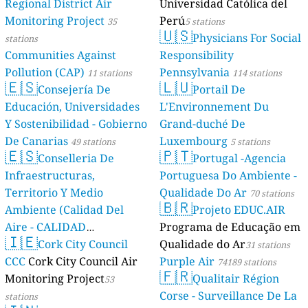
Regional District Air
Universidad Católica del
Monitoring Project
Perú
35
5 stations
🇺🇸
Physicians For Social
stations
Communities Against
Responsibility
Pollution (CAP)
Pennsylvania
11 stations
114 stations
🇪🇸
🇱🇺
Consejería De
Portail De
Educación, Universidades
L'Environnement Du
Y Sostenibilidad - Gobierno
Grand-duché De
De Canarias
Luxembourg
49 stations
5 stations
🇪🇸
🇵🇹
Conselleria De
Portugal -Agencia
Infraestructuras,
Portuguesa Do Ambiente -
Territorio Y Medio
Qualidade Do Ar
70 stations
🇧🇷
Ambiente (Calidad Del
Projeto EDUC.AIR
Aire - CALIDAD
Programa de Educação em
🇮🇪
AMBIENTAL)
Cork City Council
Qualidade do Ar
23 stations
31 stations
CCC
Cork City Council Air
Purple Air
74189 stations
🇫🇷
Monitoring Project
Qualitair Région
53
Corse - Surveillance De La
stations