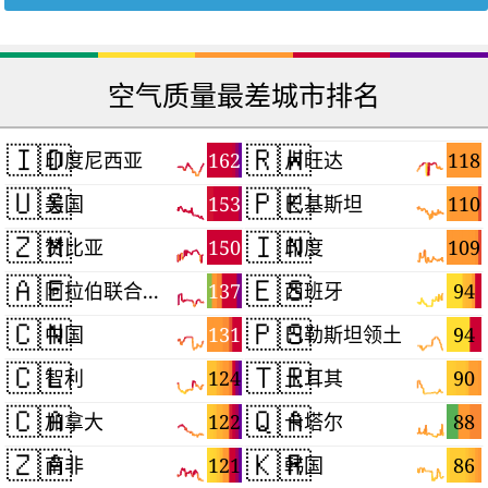
空气质量最差城市排名
🇮🇩
🇷🇼
162
118
印度尼西亚
卢旺达
🇺🇸
🇵🇰
153
110
美国
巴基斯坦
🇿🇲
🇮🇳
150
109
赞比亚
印度
🇦🇪
🇪🇸
137
94
阿拉伯联合酋长国
西班牙
🇨🇳
🇵🇸
131
94
中国
巴勒斯坦领土
🇨🇱
🇹🇷
124
90
智利
土耳其
🇨🇦
🇶🇦
122
88
加拿大
卡塔尔
🇿🇦
🇰🇷
121
86
南非
韩国