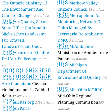
🇺🇸
The Ontario Ministry Of
Methow Valley
The Environment And
Citizens Council
38 stations
🇪🇨
Climate Change
Metropolitan Air
38 stations
🇩🇪
Air Quality, Saxon
Monitoring Network Of
State Office (Luftqualität
Quito Managed By
Sächsisches Landesamt
Secretaria De Ambiente
Für Umwelt,
DMQ.
9 stations
🇵🇦
Landwirtschaft Und
MiAmbiente
🇫🇷
Geologie)
Airbreizh - Qualité
Ministerio de Ambiente de
50 stations
De L'air En Bretagne
Panamá
13
5 stations
🇺🇸
Michigan
stations
🇧🇴
🇨🇱
🇲🇽
🇪🇨
Department Of
🇵🇪
🇺🇸
🇲🇽
🇦🇷
Environmental Quality
109
Aire Ciudadano
Ciencia
stations
🇺🇸
ciudadana por la Calidad
Mid-Ohio MORPC
del Aire
Mid-Ohio Regional
806 stations
🇰🇿
AirKaz.org
Planning Commission
249 stations
150
🇫🇷
AirParif -
stations