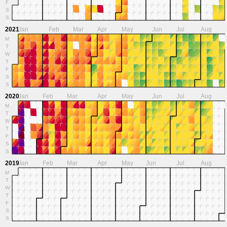
F
S
S
2021
Jan
Feb
Mar
Apr
May
Jun
Jul
Aug
M
T
W
T
F
S
S
2020
Jan
Feb
Mar
Apr
May
Jun
Jul
Aug
M
T
W
T
F
S
S
2019
Jan
Feb
Mar
Apr
May
Jun
Jul
Aug
M
T
W
T
F
S
S