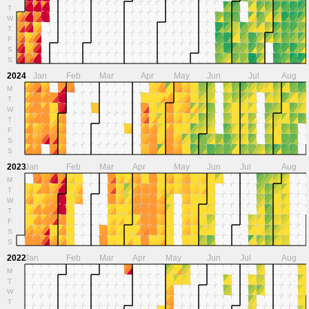
T
W
T
F
S
S
2024
Jan
Feb
Mar
Apr
May
Jun
Jul
Aug
M
T
W
T
F
S
S
2023
Jan
Feb
Mar
Apr
May
Jun
Jul
Aug
M
T
W
T
F
S
S
2022
Jan
Feb
Mar
Apr
May
Jun
Jul
Aug
M
T
W
T