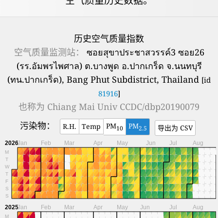
空气质量历史数据。
历史空气质量指数
空气质量监测站：
ซอยสุขาประชาสวรรค์3 ซอย26
(รร.อัมพรไพศาล) ต.บางพูด อ.ปากเกร็ด จ.นนทบุรี
(ทน.ปากเกร็ด), Bang Phut Subdistrict, Thailand
[id
81916
]
也称为
Chiang Mai Univ CCDC/dbp20190079
污染物：
PM
PM
R.H.
Temp
导出为 CSV
10
2.5
2026
Jan
Feb
Mar
Apr
May
Jun
Jul
Aug
M
T
W
T
F
S
S
2025
Jan
Feb
Mar
Apr
May
Jun
Jul
Aug
M