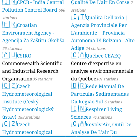
🇮🇳
CPCB - India Central
Qualité De L'air En Corse
7
Pollution Control Board
586
stations
🇮🇹
Qualità Dell’aria |
stations
🇭🇷
Croatian
Agenzia Provinciale Per
Environment Agency -
L'ambiente | Provincia
Agencija Za Zaštitu Okoliša
Autonoma Di Bolzano - Alto
Adige
66 stations
14 stations
🇦🇺
🇨🇦
CSIRO
Québec CEAEQ
Commonwealth Scientific
Centre d'expertise en
and Industrial Research
analyse environnementale
Organisation
du Québec
35 stations
101 stations
🇨🇿
🇧🇷
Czech
Rede Manual De
Hydrometeorological
Partículas Sedimentadas
Institute (Český
Da Região Sul
6 stations
🇮🇳
Hydrometeorologický
Respirer Living
ústav)
Sciences
188 stations
74 stations
🇨🇿
🇨🇦
Czech
Revolv'Air, Outil De
Hydrometeorological
Analyse De L'air Du