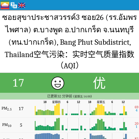
ซอยสุขาประชาสวรรค์3 ซอย26 (รร.อัมพร
ไพศาล) ต.บางพูด อ.ปากเกร็ด จ.นนทบุรี
(ทน.ปากเกร็ด), Bang Phut Subdistrict,
Thailand空气污染：实时空气质量指数
（AQI）
优
17
已更新32 分钟前 (
)
星期五 14:00
18
星期四
6
12
18
星期五
6
12
69
PM
17
2.5
4
20
PM
5
10
1
82