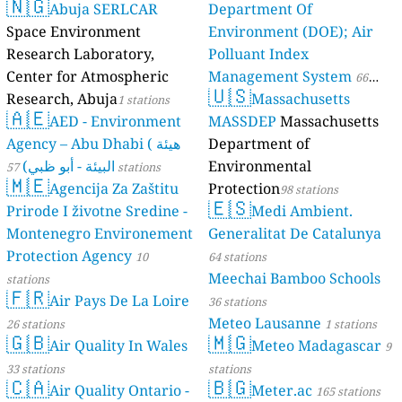
🇳🇬
Abuja SERLCAR
Department Of
Space Environment
Environment (DOE); Air
Research Laboratory,
Polluant Index
Center for Atmospheric
Management System
66
🇺🇸
Research, Abuja
Massachusetts
1 stations
stations
🇦🇪
AED - Environment
MASSDEP
Massachusetts
Agency – Abu Dhabi ( هيئة
Department of
البيئة - أبو ظبي)
Environmental
57 stations
🇲🇪
Agencija Za Zaštitu
Protection
98 stations
🇪🇸
Prirode I životne Sredine -
Medi Ambient.
Montenegro Environement
Generalitat De Catalunya
Protection Agency
10
64 stations
Meechai Bamboo Schools
stations
🇫🇷
Air Pays De La Loire
36 stations
Meteo Lausanne
26 stations
1 stations
🇬🇧
🇲🇬
Air Quality In Wales
Meteo Madagascar
9
33 stations
stations
🇨🇦
🇧🇬
Air Quality Ontario -
Meter.ac
165 stations