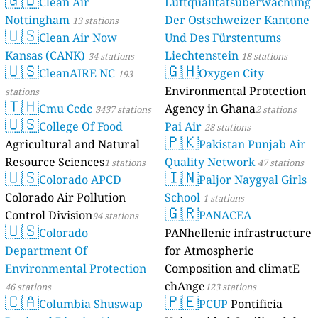
Clean Air
Luftqualitätsüberwachung
Nottingham
Der Ostschweizer Kantone
13 stations
🇺🇸
Clean Air Now
Und Des Fürstentums
Kansas (CANK)
Liechtenstein
34 stations
18 stations
🇺🇸
🇬🇭
CleanAIRE NC
Oxygen City
193
Environmental Protection
stations
🇹🇭
Cmu Ccdc
Agency in Ghana
3437 stations
2 stations
🇺🇸
College Of Food
Pai Air
28 stations
🇵🇰
Agricultural and Natural
Pakistan Punjab Air
Resource Sciences
Quality Network
1 stations
47 stations
🇺🇸
🇮🇳
Colorado APCD
Paljor Naygyal Girls
Colorado Air Pollution
School
1 stations
🇬🇷
Control Division
PANACEA
94 stations
🇺🇸
Colorado
PANhellenic infrastructure
Department Of
for Atmospheric
Environmental Protection
Composition and climatE
chAnge
46 stations
123 stations
🇨🇦
🇵🇪
Columbia Shuswap
PCUP
Pontificia