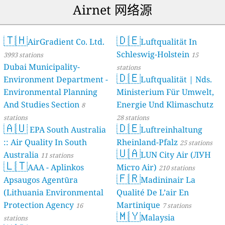
Airnet 网络源
🇹🇭
🇩🇪
AirGradient Co. Ltd.
Luftqualität In
Schleswig-Holstein
3993 stations
15
Dubai Municipality-
stations
🇩🇪
Environment Department -
Luftqualität | Nds.
Environmental Planning
Ministerium Für Umwelt,
And Studies Section
Energie Und Klimaschutz
8
stations
28 stations
🇦🇺
🇩🇪
EPA South Australia
Luftreinhaltung
:: Air Quality In South
Rheinland-Pfalz
25 stations
🇺🇦
Australia
LUN City Air (ЛУН
11 stations
🇱🇹
AAA - Aplinkos
Місто Air)
210 stations
🇫🇷
Apsaugos Agentūra
Madininair La
(Lithuania Environmental
Qualité De L’air En
Protection Agency
Martinique
16
7 stations
🇲🇾
Malaysia
stations