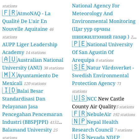
National Agency For
stations
🇫🇷
AtmoNAQ - La
Meteorology And
Qualité De L’air En
Environmental Monitoring
Nouvelle Aquitaine
(Цаг уур орчны
46
шинжилгээний газар )
stations
21
🇵🇪
AUPP Liger Leadership
National University
stations
Academy
Of San Agustin Of
14 stations
🇦🇺
Australian National
Arequipa
0 stations
🇸🇪
University (ANU)
Natur Vårdsverket -
38 stations
🇲🇽
Ayuntamiento De
Swedish Environmental
Mexicali
Protection Agency
120 stations
71
🇮🇩
Balai Besar
stations
🇺🇸
Standardisasi Dan
NCC
New Castle
Pelayanan Jasa
County Air Quality
5 stations
🇫🇷
Pencegahan Pencemaran
NebuleAir
192 stations
🇳🇵
Industri (BBSPJPPI)
Nepal Health
4152
Balamand University
Research Council
stations
25
7 stations
🇺🇸
Nevada NDEP
stations