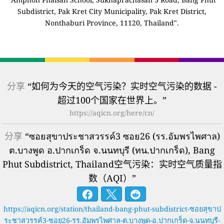
Subdistrict, Pak Kret City Municipality, Pak Kret District,
Nonthaburi Province, 11120, Thailand".
分享
“如何为今天的空气污染？实时空气污染的数据 -
超过100个国家在世界上。”
https://aqicn.org/here/cn/
分享
“ซอยสุขาประชาสวรรค์3 ซอย26 (รร.อัมพรไพศาล)
ต.บางพูด อ.ปากเกร็ด จ.นนทบุรี (ทน.ปากเกร็ด), Bang
Phut Subdistrict, Thailand空气污染：实时空气质量指
数（AQI）”
https://aqicn.org/station/thailand-bang-phut-subdistrict-ซอยสุขาป
ระชาสวรรค์3-ซอย26-รร.อัมพรไพศาล-ต.บางพูด-อ.ปากเกร็ด-จ.นนทบุรี-