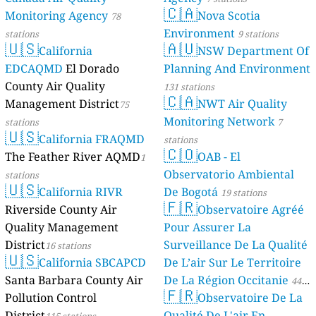
🇨🇦
Monitoring Agency
Nova Scotia
78
Environment
stations
9 stations
🇺🇸
🇦🇺
California
NSW Department Of
EDCAQMD
El Dorado
Planning And Environment
County Air Quality
131 stations
🇨🇦
Management District
NWT Air Quality
75
Monitoring Network
stations
7
🇺🇸
California FRAQMD
stations
🇨🇴
The Feather River AQMD
OAB - El
1
Observatorio Ambiental
stations
🇺🇸
California RIVR
De Bogotá
19 stations
🇫🇷
Riverside County Air
Observatoire Agréé
Quality Management
Pour Assurer La
District
Surveillance De La Qualité
16 stations
🇺🇸
California SBCAPCD
De L’air Sur Le Territoire
Santa Barbara County Air
De La Région Occitanie
44
🇫🇷
Pollution Control
Observatoire De La
stations
District
Qualité De L'air En
115 stations