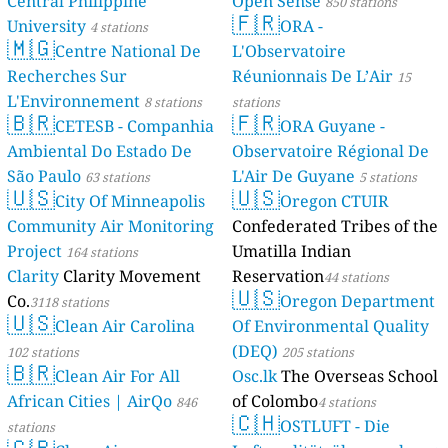
Central Philippine
Open Sense
850 stations
🇫🇷
University
ORA -
4 stations
🇲🇬
Centre National De
L'Observatoire
Recherches Sur
Réunionnais De L’Air
15
L'Environnement
8 stations
stations
🇧🇷
🇫🇷
CETESB - Companhia
ORA Guyane -
Ambiental Do Estado De
Observatoire Régional De
São Paulo
L'Air De Guyane
63 stations
5 stations
🇺🇸
🇺🇸
City Of Minneapolis
Oregon CTUIR
Community Air Monitoring
Confederated Tribes of the
Project
Umatilla Indian
164 stations
Clarity
Clarity Movement
Reservation
44 stations
🇺🇸
Co.
Oregon Department
3118 stations
🇺🇸
Clean Air Carolina
Of Environmental Quality
(DEQ)
102 stations
205 stations
🇧🇷
Clean Air For All
Osc.lk
The Overseas School
African Cities | AirQo
of Colombo
846
4 stations
🇨🇭
OSTLUFT - Die
stations
🇬🇧