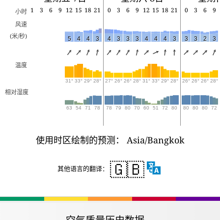
1
3
6
9
12
15
18
21
0
3
6
9
12
15
18
21
0
3
6
9
小时
风速
(米/秒)
5
4
4
3
4
3
3
3
4
4
4
3
3
3
2
3
温度
31°
33°
29°
28°
27°
26°
26°
28°
31°
33°
29°
28°
26°
26°
26°
28°
相对湿度
63
54
71
78
78
79
80
70
60
51
72
80
80
80
80
72
使用时区绘制的预测： Asia/Bangkok
🇬🇧
其他语言的翻译：