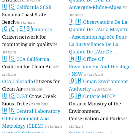
🇺🇸
California SCSB
Auvergne-Rhône-Alpes
84
Sonoma Coast State
stations
🇫🇷
Beach
Observatoire De La
40 stations
🇨🇴
🇪🇸
Canair.io
Qualité De L'Air à Mayotte
Citizen network for
- Association Agréée Pour
monitoring air quality
La Surveillance De La
29
Qualité De L'Air De
stations
🇺🇸
🇦🇺
CCA California
Mayotte
Office Of
4 stations
Coalition for Clean Air
Environment And Heritage
222
- NSW
stations
97 stations
🇴🇲
CCA Colorado
Citizens for
Oman Environment
Clean Air
Authority
40 stations
62 stations
🇺🇸
🇨🇦
CCST
Crow Creek
Ontario MECP
Sioux Tribe
Ontario Ministry of the
10 stations
🇲🇳
Central Laboratory
Environment,
Of Environment And
Conservation and Parks
27
Metrology (CLEM)
9 stations
stations