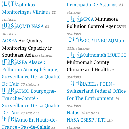
🇱🇹
Aplinkos
Principado De Asturias
23
Monitoringas Vilniaus
22
stations
🇺🇸
MPCA
Minnesota
stations
🇺🇸
AQMD NASA
Pollution Control Agency
69
33
stations
stations
🇨🇦
AQSEA
Air Quality
MSC / UNBC AQMap
Monitoring Capacity in
1110 stations
🇺🇸
Southeast Asia
Multnomah MULTCO
85 stations
🇫🇷
ASPA Alsace :
Multnomah County
Pollution Atmosphérique,
Climate and Health
20
Surveillance De La Qualité
stations
🇨🇭
De L’air
NABEL / FOEN -
50 stations
🇫🇷
ATMO Bourgogne-
Switzerland Federal Office
Franche-Comté -
For The Environment
14
Surveillance De La Qualite
stations
De L’air
Nafas
23 stations
84 stations
🇫🇷
Atmo En Hauts-de-
NASA CSESP / RTI
207
France - Pas-de-Calais
38
stations