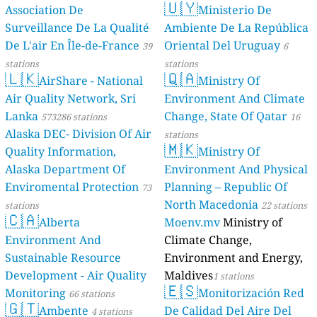
🇺🇾
Association De
Ministerio De
Surveillance De La Qualité
Ambiente De La República
De L'air En Île-de-France
Oriental Del Uruguay
39
6
stations
stations
🇱🇰
🇶🇦
AirShare - National
Ministry Of
Air Quality Network, Sri
Environment And Climate
Lanka
Change, State Of Qatar
573286 stations
16
Alaska DEC- Division Of Air
stations
🇲🇰
Quality Information,
Ministry Of
Alaska Department Of
Environment And Physical
Enviromental Protection
Planning – Republic Of
73
North Macedonia
stations
22 stations
🇨🇦
Alberta
Moenv.mv
Ministry of
Environment And
Climate Change,
Sustainable Resource
Environment and Energy,
Development - Air Quality
Maldives
1 stations
🇪🇸
Monitoring
Monitorización Red
66 stations
🇬🇹
Ambente
De Calidad Del Aire Del
4 stations