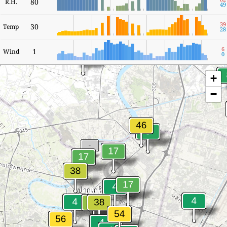
80
R.H.
49
39
30
Temp
28
6
1
Wind
0
+
−