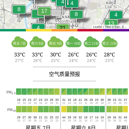
Leaflet
|
Tiles © Esri - Esri, DeLorme, NAVTEQ, TomTom, Intermap, iPC, USGS, FAO, NPS, NRCAN, GeoBase, Kadaster NL, Ordnance Survey, Esri Japan, METI, Esri China (Hong Kong), and the GIS User Community
周五 7日
周六 8日
周日 9日
周一 10日
周二 11日
周三 12日
33°C
33°C
30°C
26°C
26°C
28°C
27°C
26°C
25°C
24°C
24°C
23°C
空气质量预报
PM
2.5
18
15
23
27
23
23
28
33
31
16
18
21
26
29
23
36
38
23
21
27
15
14
16
19
18
22
24
31
21
14
14
13
11
26
20
29
27
16
16
15
PM
10
29
27
30
39
21
21
25
22
44
29
24
32
16
17
14
16
29
34
31
44
29
27
30
39
21
21
25
22
44
29
24
32
16
17
14
16
29
34
31
44
星期五 7日
星期六 8日
星期日