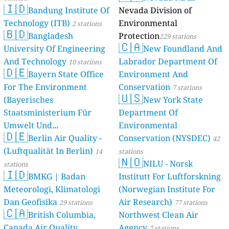
🇮🇩
Bandung Institute Of
Nevada Division of
Technology (ITB)
Environmental
2 stations
🇧🇩
Bangladesh
Protection
229 stations
🇨🇦
University Of Engineering
New Foundland And
And Technology
Labrador Department Of
10 stations
🇩🇪
Bayern State Office
Environment And
For The Environment
Conservation
7 stations
🇺🇸
(Bayerisches
New York State
Staatsministerium Für
Department Of
Umwelt Und
Environmental
🇩🇪
Berlin Air Quality -
Verbraucherschutz) - LfU
Conservation (NYSDEC)
42
(Luftqualität In Berlin)
46 stations
14
stations
🇳🇴
NILU - Norsk
stations
🇮🇩
BMKG | Badan
Institutt For Luftforskning
Meteorologi, Klimatologi
(Norwegian Institute For
Dan Geofisika
Air Research)
29 stations
77 stations
🇨🇦
British Columbia,
Northwest Clean Air
Canada Air Quality
Agency
7 stations