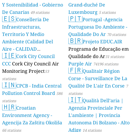
Y Sostenibilidad - Gobierno
Grand-duché De
De Canarias
Luxembourg
49 stations
5 stations
🇪🇸
🇵🇹
Conselleria De
Portugal -Agencia
Infraestructuras,
Portuguesa Do Ambiente -
Territorio Y Medio
Qualidade Do Ar
70 stations
🇧🇷
Ambiente (Calidad Del
Projeto EDUC.AIR
Aire - CALIDAD
Programa de Educação em
🇮🇪
AMBIENTAL)
Cork City Council
Qualidade do Ar
23 stations
31 stations
CCC
Cork City Council Air
Purple Air
74196 stations
🇫🇷
Monitoring Project
Qualitair Région
53
Corse - Surveillance De La
stations
🇮🇳
CPCB - India Central
Qualité De L'air En Corse
7
Pollution Control Board
586
stations
🇮🇹
Qualità Dell’aria |
stations
🇭🇷
Croatian
Agenzia Provinciale Per
Environment Agency -
L'ambiente | Provincia
Agencija Za Zaštitu Okoliša
Autonoma Di Bolzano - Alto
Adige
66 stations
14 stations