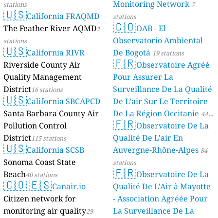
Monitoring Network
stations
7
🇺🇸
California FRAQMD
stations
🇨🇴
The Feather River AQMD
OAB - El
1
Observatorio Ambiental
stations
🇺🇸
California RIVR
De Bogotá
19 stations
🇫🇷
Riverside County Air
Observatoire Agréé
Quality Management
Pour Assurer La
District
Surveillance De La Qualité
16 stations
🇺🇸
California SBCAPCD
De L’air Sur Le Territoire
Santa Barbara County Air
De La Région Occitanie
44
🇫🇷
Pollution Control
Observatoire De La
stations
District
Qualité De L'air En
115 stations
🇺🇸
California SCSB
Auvergne-Rhône-Alpes
84
Sonoma Coast State
stations
🇫🇷
Beach
Observatoire De La
40 stations
🇨🇴
🇪🇸
Canair.io
Qualité De L'Air à Mayotte
Citizen network for
- Association Agréée Pour
monitoring air quality
La Surveillance De La
29