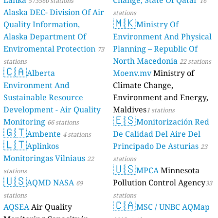
573560 stations
16
Alaska DEC- Division Of Air
stations
🇲🇰
Quality Information,
Ministry Of
Alaska Department Of
Environment And Physical
Enviromental Protection
Planning – Republic Of
73
North Macedonia
stations
22 stations
🇨🇦
Alberta
Moenv.mv
Ministry of
Environment And
Climate Change,
Sustainable Resource
Environment and Energy,
Development - Air Quality
Maldives
1 stations
🇪🇸
Monitoring
Monitorización Red
66 stations
🇬🇹
Ambente
De Calidad Del Aire Del
4 stations
🇱🇹
Aplinkos
Principado De Asturias
23
Monitoringas Vilniaus
22
stations
🇺🇸
MPCA
Minnesota
stations
🇺🇸
AQMD NASA
Pollution Control Agency
69
33
stations
stations
🇨🇦
AQSEA
Air Quality
MSC / UNBC AQMap