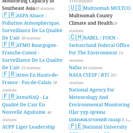
Monitoring Capacity in
1110 stations
🇺🇸
Southeast Asia
Multnomah MULTCO
85 stations
🇫🇷
ASPA Alsace :
Multnomah County
Pollution Atmosphérique,
Climate and Health
20
Surveillance De La Qualité
stations
🇨🇭
De L’air
NABEL / FOEN -
50 stations
🇫🇷
ATMO Bourgogne-
Switzerland Federal Office
Franche-Comté -
For The Environment
14
Surveillance De La Qualite
stations
De L’air
Nafas
23 stations
84 stations
🇫🇷
Atmo En Hauts-de-
NASA CSESP / RTI
207
France - Pas-de-Calais
38
stations
National Agency For
stations
🇫🇷
AtmoNAQ - La
Meteorology And
Qualité De L’air En
Environmental Monitoring
Nouvelle Aquitaine
(Цаг уур орчны
46
шинжилгээний газар )
stations
21
🇵🇪
AUPP Liger Leadership
National University
stations