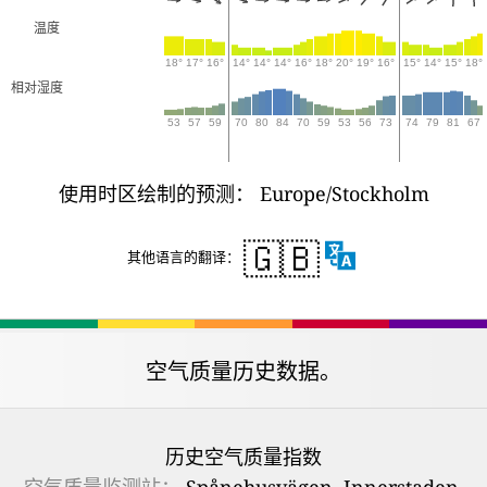
温度
18°
17°
16°
14°
14°
14°
16°
18°
20°
19°
16°
15°
14°
15°
18°
相对湿度
53
57
59
70
80
84
70
59
53
56
73
74
79
81
67
使用时区绘制的预测： Europe/Stockholm
🇬🇧
其他语言的翻译：
空气质量历史数据。
历史空气质量指数
空气质量监测站：
Spånehusvägen, Innerstaden,