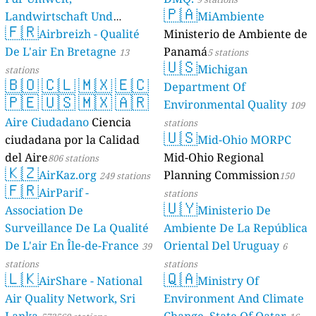
🇵🇦
Landwirtschaft Und
MiAmbiente
🇫🇷
Geologie)
Airbreizh - Qualité
Ministerio de Ambiente de
50 stations
De L'air En Bretagne
Panamá
13
5 stations
🇺🇸
Michigan
stations
🇧🇴
🇨🇱
🇲🇽
🇪🇨
Department Of
🇵🇪
🇺🇸
🇲🇽
🇦🇷
Environmental Quality
109
Aire Ciudadano
Ciencia
stations
🇺🇸
ciudadana por la Calidad
Mid-Ohio MORPC
del Aire
Mid-Ohio Regional
806 stations
🇰🇿
AirKaz.org
Planning Commission
249 stations
150
🇫🇷
AirParif -
stations
🇺🇾
Association De
Ministerio De
Surveillance De La Qualité
Ambiente De La República
De L'air En Île-de-France
Oriental Del Uruguay
39
6
stations
stations
🇱🇰
🇶🇦
AirShare - National
Ministry Of
Air Quality Network, Sri
Environment And Climate
Lanka
Change, State Of Qatar