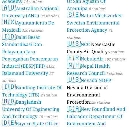
Academy
Of San Agustin Of
14 stations
🇦🇺
Australian National
Arequipa
0 stations
🇸🇪
University (ANU)
Natur Vårdsverket -
38 stations
🇲🇽
Ayuntamiento De
Swedish Environmental
Mexicali
Protection Agency
120 stations
71
🇮🇩
Balai Besar
stations
🇺🇸
Standardisasi Dan
NCC
New Castle
Pelayanan Jasa
County Air Quality
5 stations
🇫🇷
Pencegahan Pencemaran
NebuleAir
192 stations
🇳🇵
Industri (BBSPJPPI)
Nepal Health
4152
Balamand University
Research Council
stations
25
7 stations
🇺🇸
Nevada NDEP
stations
🇮🇩
Bandung Institute Of
Nevada Division of
Technology (ITB)
Environmental
2 stations
🇧🇩
Bangladesh
Protection
229 stations
🇨🇦
University Of Engineering
New Foundland And
And Technology
Labrador Department Of
10 stations
🇩🇪
Bayern State Office
Environment And