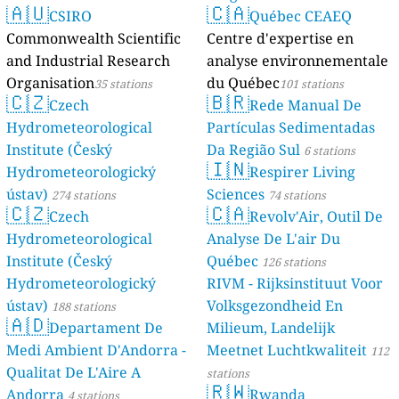
🇦🇺
🇨🇦
CSIRO
Québec CEAEQ
Commonwealth Scientific
Centre d'expertise en
and Industrial Research
analyse environnementale
Organisation
du Québec
35 stations
101 stations
🇨🇿
🇧🇷
Czech
Rede Manual De
Hydrometeorological
Partículas Sedimentadas
Institute (Český
Da Região Sul
6 stations
🇮🇳
Hydrometeorologický
Respirer Living
ústav)
Sciences
274 stations
74 stations
🇨🇿
🇨🇦
Czech
Revolv'Air, Outil De
Hydrometeorological
Analyse De L'air Du
Institute (Český
Québec
126 stations
Hydrometeorologický
RIVM - Rijksinstituut Voor
ústav)
Volksgezondheid En
188 stations
🇦🇩
Departament De
Milieum, Landelijk
Medi Ambient D'Andorra -
Meetnet Luchtkwaliteit
112
Qualitat De L'Aire A
stations
🇷🇼
Andorra
Rwanda
4 stations