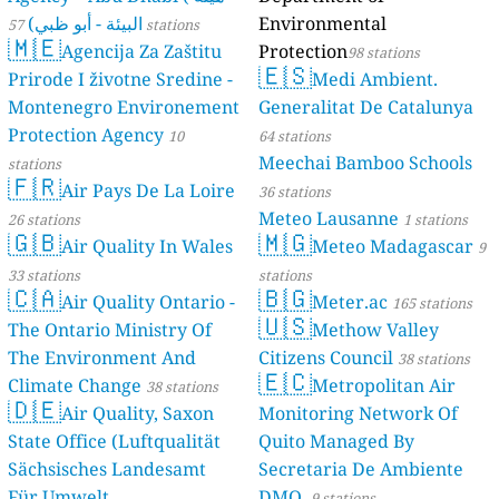
البيئة - أبو ظبي)
Environmental
57 stations
🇲🇪
Agencija Za Zaštitu
Protection
98 stations
🇪🇸
Prirode I životne Sredine -
Medi Ambient.
Montenegro Environement
Generalitat De Catalunya
Protection Agency
10
64 stations
Meechai Bamboo Schools
stations
🇫🇷
Air Pays De La Loire
36 stations
Meteo Lausanne
26 stations
1 stations
🇬🇧
🇲🇬
Air Quality In Wales
Meteo Madagascar
9
33 stations
stations
🇨🇦
🇧🇬
Air Quality Ontario -
Meter.ac
165 stations
🇺🇸
The Ontario Ministry Of
Methow Valley
The Environment And
Citizens Council
38 stations
🇪🇨
Climate Change
Metropolitan Air
38 stations
🇩🇪
Air Quality, Saxon
Monitoring Network Of
State Office (Luftqualität
Quito Managed By
Sächsisches Landesamt
Secretaria De Ambiente
Für Umwelt,
DMQ.
9 stations