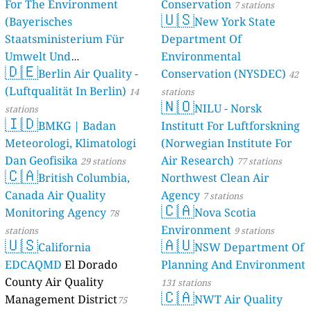
For The Environment
Conservation
7 stations
🇺🇸
(Bayerisches
New York State
Staatsministerium Für
Department Of
Umwelt Und
Environmental
🇩🇪
Berlin Air Quality -
Verbraucherschutz) - LfU
Conservation (NYSDEC)
42
(Luftqualität In Berlin)
46 stations
14
stations
🇳🇴
NILU - Norsk
stations
🇮🇩
BMKG | Badan
Institutt For Luftforskning
Meteorologi, Klimatologi
(Norwegian Institute For
Dan Geofisika
Air Research)
29 stations
77 stations
🇨🇦
British Columbia,
Northwest Clean Air
Canada Air Quality
Agency
7 stations
🇨🇦
Monitoring Agency
Nova Scotia
78
Environment
stations
9 stations
🇺🇸
🇦🇺
California
NSW Department Of
EDCAQMD
El Dorado
Planning And Environment
County Air Quality
131 stations
🇨🇦
Management District
NWT Air Quality
75