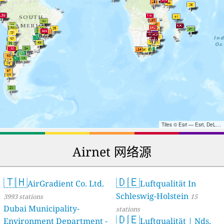
Tiles © Esri — Esri, DeLorme, NAVTEQ, TomTom, Intermap, iPC, USGS, FAO, NPS, NRCAN, GeoBase, Kadaster NL, Ordnance Survey, Esri Japan, METI, Esri China (Hong Kong), and the GIS User Community
Airnet 网络源
🇹🇭
🇩🇪
AirGradient Co. Ltd.
Luftqualität In
Schleswig-Holstein
3993 stations
15
Dubai Municipality-
stations
🇩🇪
Environment Department -
Luftqualität | Nds.