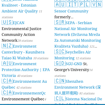
🇦🇺
🇮🇹
🇵🇱
🇻🇳
Kvaliteet - Estonian
Ambient Air Quality
Sensor Community
11
formerly
stations
🇺🇸
🇸🇷
EJCAN
luftdaten.info
SEPA - Serbian
35813 stations
Environmental Justice
National Air Monitoring
Community Action
Network (Državna Mreža
Network
Za Automatski Monitoring
28 stations
🇳🇿
Environment
Kvaliteta Vazduha)
121
🇸🇨
Canterbury - Kaunihera
Seychelles Air
stations
Taiao Ki Waitaha
Monitoring
10 stations
12 stations
🇦🇺
🇬🇩
Environment
SGU-GND
St.
Protection Authority | EPA
George’s University
14
Victoria
40 stations
stations
🇨🇦
🇨🇳
Environnement Au
Shenzhen
Québec
Environment Network (深
42 stations
🇨🇦
EnvironnementQc
圳人居环境网)
81 stations
🇨🇱
Environnement Québec
Sistema Nacional De
4
Calidad Del Aire En Chile
stations