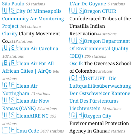
São Paulo
L'Air De Guyane
63 stations
5 stations
🇺🇸
🇺🇸
City Of Minneapolis
Oregon CTUIR
Community Air Monitoring
Confederated Tribes of the
Project
Umatilla Indian
164 stations
Clarity
Clarity Movement
Reservation
44 stations
🇺🇸
Co.
Oregon Department
3118 stations
🇺🇸
Clean Air Carolina
Of Environmental Quality
(DEQ)
102 stations
205 stations
🇧🇷
Clean Air For All
Osc.lk
The Overseas School
African Cities | AirQo
of Colombo
846
4 stations
🇨🇭
OSTLUFT - Die
stations
🇬🇧
Clean Air
Luftqualitätsüberwachung
Nottingham
Der Ostschweizer Kantone
13 stations
🇺🇸
Clean Air Now
Und Des Fürstentums
Kansas (CANK)
Liechtenstein
34 stations
18 stations
🇺🇸
🇬🇭
CleanAIRE NC
Oxygen City
193
Environmental Protection
stations
🇹🇭
Cmu Ccdc
Agency in Ghana
3437 stations
2 stations