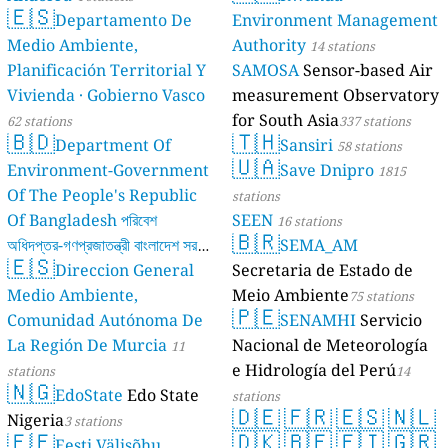
🇪🇸
Departamento De
Environment Management
Medio Ambiente,
Authority
14 stations
Planificación Territorial Y
SAMOSA
Sensor-based Air
Vivienda · Gobierno Vasco
measurement Observatory
for South Asia
62 stations
337 stations
🇧🇩
🇹🇭
Department Of
Sansiri
58 stations
🇺🇦
Environment-Government
Save Dnipro
1815
Of The People's Republic
stations
Of Bangladesh পরিবেশ
SEEN
16 stations
🇧🇷
অধিদপ্তর-গণপ্রজাতন্ত্রী বাংলাদেশ সরকার
SEMA_AM
🇪🇸
Direccion General
Secretaria de Estado de
17 stations
Medio Ambiente,
Meio Ambiente
75 stations
🇵🇪
Comunidad Autónoma De
SENAMHI
Servicio
La Región De Murcia
Nacional de Meteorología
11
e Hidrología del Perú
stations
14
🇳🇬
EdoState
Edo State
stations
🇩🇪
🇫🇷
🇪🇸
🇳🇱
Nigeria
3 stations
🇪🇪
🇩🇰
🇧🇪
🇫🇮
🇬🇷
Eesti Välisõhu