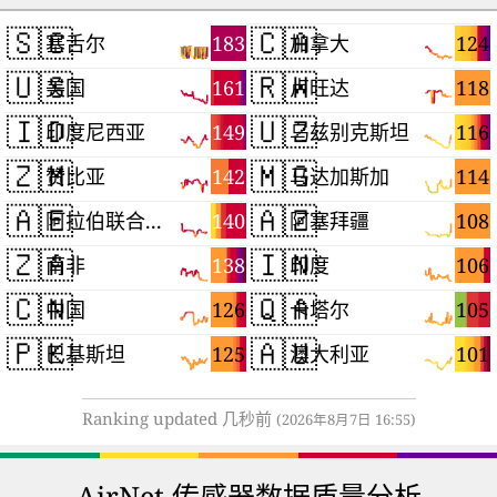
🇸🇨
🇨🇦
183
124
塞舌尔
加拿大
🇺🇸
🇷🇼
161
118
美国
卢旺达
🇮🇩
🇺🇿
149
116
印度尼西亚
乌兹别克斯坦
🇿🇲
🇲🇬
142
114
赞比亚
马达加斯加
🇦🇪
🇦🇿
140
108
阿拉伯联合酋长国
阿塞拜疆
🇿🇦
🇮🇳
138
106
南非
印度
🇨🇳
🇶🇦
126
105
中国
卡塔尔
🇵🇰
🇦🇺
125
101
巴基斯坦
澳大利亚
Ranking updated 几秒前
(2026年8月7日 16:55)
AirNet 传感器数据质量分析