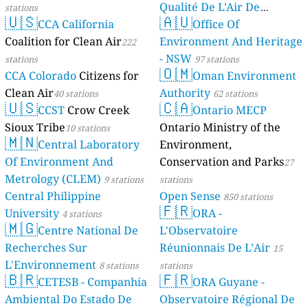
Qualité De L'Air De
stations
🇺🇸
🇦🇺
CCA California
Mayotte
Office Of
4 stations
Coalition for Clean Air
Environment And Heritage
222
- NSW
stations
97 stations
🇴🇲
CCA Colorado
Citizens for
Oman Environment
Clean Air
Authority
40 stations
62 stations
🇺🇸
🇨🇦
CCST
Crow Creek
Ontario MECP
Sioux Tribe
Ontario Ministry of the
10 stations
🇲🇳
Central Laboratory
Environment,
Of Environment And
Conservation and Parks
27
Metrology (CLEM)
9 stations
stations
Central Philippine
Open Sense
850 stations
🇫🇷
University
ORA -
4 stations
🇲🇬
Centre National De
L'Observatoire
Recherches Sur
Réunionnais De L’Air
15
L'Environnement
8 stations
stations
🇧🇷
🇫🇷
CETESB - Companhia
ORA Guyane -
Ambiental Do Estado De
Observatoire Régional De