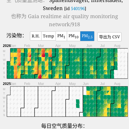
Sweden
[id
540196
]
也称为
Gaia realtime air quality monitoring
network/918
污染物：
PM
PM
PM
R.H.
Temp
导出为 CSV
1
10
2.5
2026
Jan
Feb
Mar
Apr
May
Jun
Jul
Aug
M
T
W
T
F
S
S
2025
Jan
Feb
Mar
Apr
May
Jun
Jul
Aug
M
T
W
T
F
S
S
每日空气质量分布：