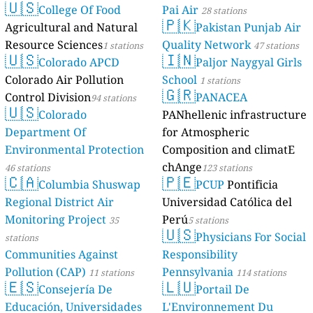
🇺🇸
College Of Food
Pai Air
28 stations
🇵🇰
Agricultural and Natural
Pakistan Punjab Air
Resource Sciences
Quality Network
1 stations
47 stations
🇺🇸
🇮🇳
Colorado APCD
Paljor Naygyal Girls
Colorado Air Pollution
School
1 stations
🇬🇷
Control Division
PANACEA
94 stations
🇺🇸
Colorado
PANhellenic infrastructure
Department Of
for Atmospheric
Environmental Protection
Composition and climatE
chAnge
46 stations
123 stations
🇨🇦
🇵🇪
Columbia Shuswap
PCUP
Pontificia
Regional District Air
Universidad Católica del
Monitoring Project
Perú
35
5 stations
🇺🇸
Physicians For Social
stations
Communities Against
Responsibility
Pollution (CAP)
Pennsylvania
11 stations
114 stations
🇪🇸
🇱🇺
Consejería De
Portail De
Educación, Universidades
L'Environnement Du