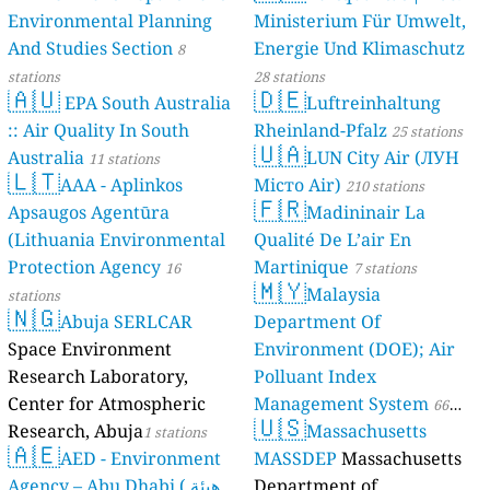
Environmental Planning
Ministerium Für Umwelt,
And Studies Section
Energie Und Klimaschutz
8
stations
28 stations
🇦🇺
🇩🇪
EPA South Australia
Luftreinhaltung
:: Air Quality In South
Rheinland-Pfalz
25 stations
🇺🇦
Australia
LUN City Air (ЛУН
11 stations
🇱🇹
AAA - Aplinkos
Місто Air)
210 stations
🇫🇷
Apsaugos Agentūra
Madininair La
(Lithuania Environmental
Qualité De L’air En
Protection Agency
Martinique
16
7 stations
🇲🇾
Malaysia
stations
🇳🇬
Abuja SERLCAR
Department Of
Space Environment
Environment (DOE); Air
Research Laboratory,
Polluant Index
Center for Atmospheric
Management System
66
🇺🇸
Research, Abuja
Massachusetts
1 stations
stations
🇦🇪
AED - Environment
MASSDEP
Massachusetts
Agency – Abu Dhabi ( هيئة
Department of