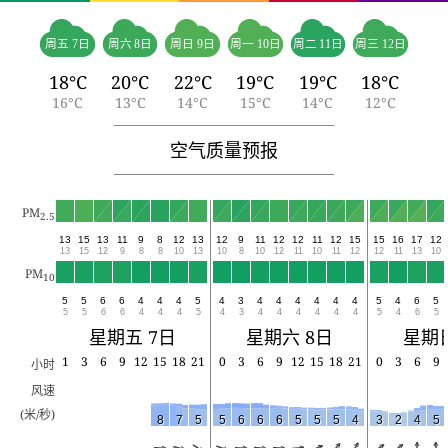
周五 7日
周六 8日
周日 9日
周一 10日
周二 11日
周三 12日
18°C
20°C
22°C
19°C
19°C
18°C
16°C
13°C
14°C
15°C
14°C
12°C
空气质量预报
PM
2.5
13
15
13
11
9
8
12
13
12
9
11
12
12
11
12
15
15
16
17
12
13
15
12
9
8
8
10
13
10
8
10
12
11
10
11
12
12
11
13
10
PM
10
5
5
6
6
4
4
4
5
4
3
4
4
4
4
4
4
5
4
6
5
5
5
6
6
4
4
4
5
4
3
4
4
4
4
4
4
5
4
6
5
星期五 7日
星期六 8日
星期日
1
3
6
9
12
15
18
21
0
3
6
9
12
15
18
21
0
3
6
9
小时
风速
(米/秒)
8
7
5
5
6
6
6
5
5
5
4
3
2
4
5