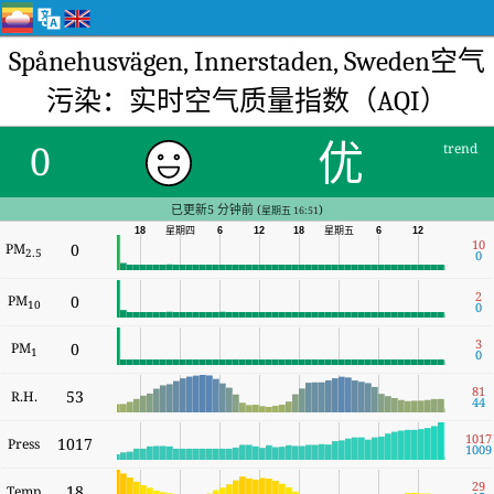
Spånehusvägen, Innerstaden, Sweden空气
污染：实时空气质量指数（AQI）
优
0
trend
已更新5 分钟前 (
)
星期五 16:51
18
星期四
6
12
18
星期五
6
12
10
PM
0
2.5
0
2
PM
0
10
0
3
PM
0
1
0
81
53
R.H.
44
1017
1017
Press
1009
29
18
Temp