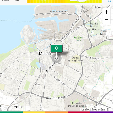
15
+
−
Leaflet
|
Tiles © Esri - Esri, DeLorme, NAVTEQ, TomTom, Intermap, iPC, USGS, FAO, NPS, NRCAN, GeoBase, Kadaster NL, Ordnance Survey, Esri Japan, METI, Esri China (Hong Kong), and the GIS User Community