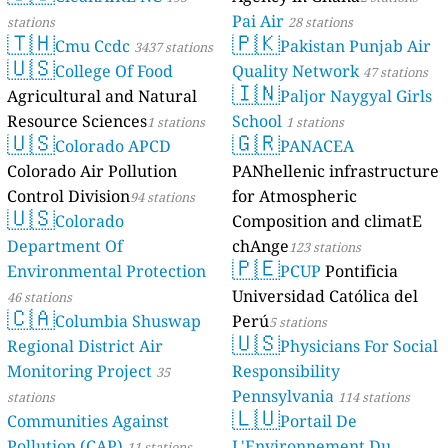
Pai Air
stations
28 stations
🇹🇭
🇵🇰
Cmu Ccdc
Pakistan Punjab Air
3437 stations
🇺🇸
College Of Food
Quality Network
47 stations
🇮🇳
Agricultural and Natural
Paljor Naygyal Girls
Resource Sciences
School
1 stations
1 stations
🇺🇸
🇬🇷
Colorado APCD
PANACEA
Colorado Air Pollution
PANhellenic infrastructure
Control Division
for Atmospheric
94 stations
🇺🇸
Colorado
Composition and climatE
Department Of
chAnge
123 stations
🇵🇪
Environmental Protection
PCUP
Pontificia
Universidad Católica del
46 stations
🇨🇦
Columbia Shuswap
Perú
5 stations
🇺🇸
Regional District Air
Physicians For Social
Monitoring Project
Responsibility
35
Pennsylvania
stations
114 stations
🇱🇺
Communities Against
Portail De
Pollution (CAP)
L'Environnement Du
11 stations