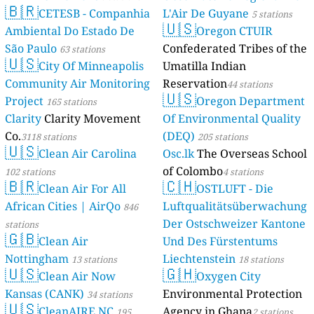
🇧🇷
CETESB - Companhia
L'Air De Guyane
5 stations
🇺🇸
Ambiental Do Estado De
Oregon CTUIR
São Paulo
Confederated Tribes of the
63 stations
🇺🇸
City Of Minneapolis
Umatilla Indian
Community Air Monitoring
Reservation
44 stations
🇺🇸
Project
Oregon Department
165 stations
Clarity
Clarity Movement
Of Environmental Quality
Co.
(DEQ)
3118 stations
205 stations
🇺🇸
Clean Air Carolina
Osc.lk
The Overseas School
of Colombo
102 stations
4 stations
🇧🇷
🇨🇭
Clean Air For All
OSTLUFT - Die
African Cities | AirQo
Luftqualitätsüberwachung
846
Der Ostschweizer Kantone
stations
🇬🇧
Clean Air
Und Des Fürstentums
Nottingham
Liechtenstein
13 stations
18 stations
🇺🇸
🇬🇭
Clean Air Now
Oxygen City
Kansas (CANK)
Environmental Protection
34 stations
🇺🇸
CleanAIRE NC
Agency in Ghana
195
2 stations