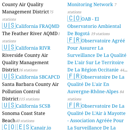
County Air Quality
Monitoring Network
7
Management District
75
stations
🇨🇴
OAB - El
stations
🇺🇸
California FRAQMD
Observatorio Ambiental
The Feather River AQMD
De Bogotá
1
19 stations
🇫🇷
Observatoire Agréé
stations
🇺🇸
California RIVR
Pour Assurer La
Riverside County Air
Surveillance De La Qualité
Quality Management
De L’air Sur Le Territoire
District
De La Région Occitanie
16 stations
44
🇺🇸
🇫🇷
California SBCAPCD
Observatoire De La
stations
Santa Barbara County Air
Qualité De L'air En
Pollution Control
Auvergne-Rhône-Alpes
84
District
115 stations
stations
🇺🇸
🇫🇷
California SCSB
Observatoire De La
Sonoma Coast State
Qualité De L'Air à Mayotte
Beach
- Association Agréée Pour
40 stations
🇨🇴
🇪🇸
Canair.io
La Surveillance De La