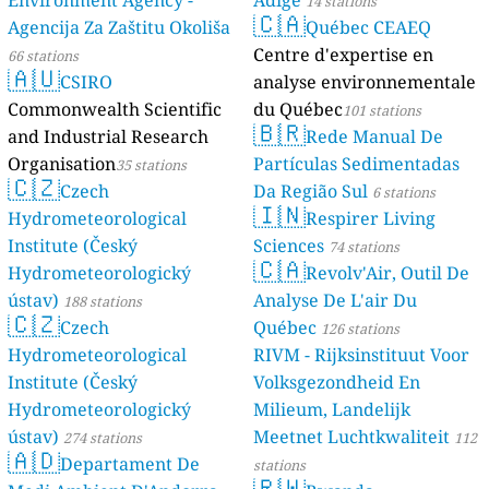
14 stations
🇨🇦
Agencija Za Zaštitu Okoliša
Québec CEAEQ
Centre d'expertise en
66 stations
🇦🇺
CSIRO
analyse environnementale
Commonwealth Scientific
du Québec
101 stations
🇧🇷
and Industrial Research
Rede Manual De
Organisation
Partículas Sedimentadas
35 stations
🇨🇿
Czech
Da Região Sul
6 stations
🇮🇳
Hydrometeorological
Respirer Living
Institute (Český
Sciences
74 stations
🇨🇦
Hydrometeorologický
Revolv'Air, Outil De
ústav)
Analyse De L'air Du
188 stations
🇨🇿
Czech
Québec
126 stations
Hydrometeorological
RIVM - Rijksinstituut Voor
Institute (Český
Volksgezondheid En
Hydrometeorologický
Milieum, Landelijk
ústav)
Meetnet Luchtkwaliteit
274 stations
112
🇦🇩
Departament De
stations
🇷🇼