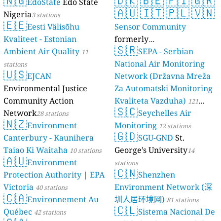
🇳🇬
🇩🇰
🇧🇪
🇫🇮
🇬🇷
EdoState
Edo State
🇦🇺
🇮🇹
🇵🇱
🇻🇳
Nigeria
3 stations
🇪🇪
Eesti Välisõhu
Sensor Community
Kvaliteet - Estonian
formerly
🇸🇷
Ambient Air Quality
luftdaten.info
SEPA - Serbian
11
35815 stations
National Air Monitoring
stations
🇺🇸
EJCAN
Network (Državna Mreža
Environmental Justice
Za Automatski Monitoring
Community Action
Kvaliteta Vazduha)
121
🇸🇨
Network
Seychelles Air
28 stations
stations
🇳🇿
Environment
Monitoring
12 stations
🇬🇩
Canterbury - Kaunihera
SGU-GND
St.
Taiao Ki Waitaha
George’s University
10 stations
14
🇦🇺
Environment
stations
🇨🇳
Protection Authority | EPA
Shenzhen
Victoria
Environment Network (深
40 stations
🇨🇦
Environnement Au
圳人居环境网)
81 stations
🇨🇱
Québec
Sistema Nacional De
42 stations