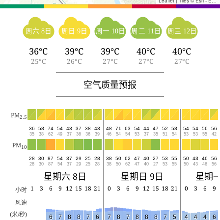
Leaflet
|
Tiles © Esri - Esri, DeLorme, NAVTEQ, TomTom, Intermap, iPC, USGS, FAO, NPS, NRCAN, GeoBase, Kadaster NL, Ordnance Survey, Esri Japan, METI, Esri China (Hong Kong), and the GIS User Community
周六 8日
周日 9日
周一 10日
周二 11日
周三 12日
36°C
39°C
39°C
40°C
40°C
25°C
26°C
27°C
27°C
27°C
空气质量预报
PM
2.5
36
58
74
54
43
37
38
43
48
71
63
54
44
47
52
58
54
54
56
56
35
38
62
49
37
36
36
39
46
54
54
53
37
35
51
54
53
53
55
42
PM
10
28
30
87
54
37
29
25
28
38
50
62
47
40
27
53
55
50
43
46
56
28
30
87
54
37
29
25
28
38
50
62
47
40
27
53
55
50
43
46
56
星期六 8日
星期日 9日
星期一
1
3
6
9
12
15
18
21
0
3
6
9
12
15
18
21
0
3
6
9
小时
风速
(米/秒)
6
7
8
8
7
6
7
8
7
8
8
8
7
5
4
4
4
6