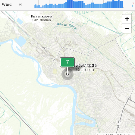
8
6
Wind
1
+
−