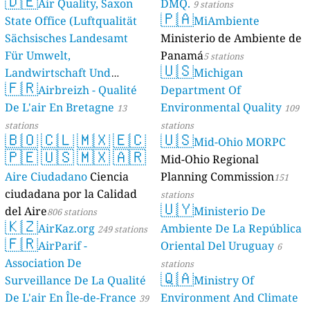
🇩🇪
Air Quality, Saxon
DMQ.
9 stations
🇵🇦
State Office (Luftqualität
MiAmbiente
Sächsisches Landesamt
Ministerio de Ambiente de
Für Umwelt,
Panamá
5 stations
🇺🇸
Landwirtschaft Und
Michigan
🇫🇷
Geologie)
Airbreizh - Qualité
Department Of
50 stations
De L'air En Bretagne
Environmental Quality
13
109
stations
stations
🇧🇴
🇨🇱
🇲🇽
🇪🇨
🇺🇸
Mid-Ohio MORPC
🇵🇪
🇺🇸
🇲🇽
🇦🇷
Mid-Ohio Regional
Aire Ciudadano
Ciencia
Planning Commission
151
ciudadana por la Calidad
stations
🇺🇾
del Aire
Ministerio De
806 stations
🇰🇿
AirKaz.org
Ambiente De La República
249 stations
🇫🇷
AirParif -
Oriental Del Uruguay
6
Association De
stations
🇶🇦
Surveillance De La Qualité
Ministry Of
De L'air En Île-de-France
Environment And Climate
39