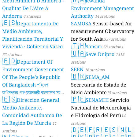
Medi Ambient D'Andorra -
Rwanda
Qualitat De L'Aire A
Environment Management
Andorra
Authority
4 stations
14 stations
🇪🇸
Departamento De
SAMOSA
Sensor-based Air
Medio Ambiente,
measurement Observatory
Planificación Territorial Y
for South Asia
337 stations
🇹🇭
Vivienda · Gobierno Vasco
Sansiri
58 stations
🇺🇦
Save Dnipro
62 stations
1815
🇧🇩
Department Of
stations
Environment-Government
SEEN
16 stations
🇧🇷
Of The People's Republic
SEMA_AM
Of Bangladesh পরিবেশ
Secretaria de Estado de
অধিদপ্তর-গণপ্রজাতন্ত্রী বাংলাদেশ সরকার
Meio Ambiente
75 stations
🇪🇸
🇵🇪
Direccion General
SENAMHI
Servicio
17 stations
Medio Ambiente,
Nacional de Meteorología
Comunidad Autónoma De
e Hidrología del Perú
14
La Región De Murcia
11
stations
🇩🇪
🇫🇷
🇪🇸
🇳🇱
stations