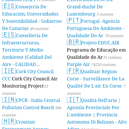
🇪🇸
Consejería De
Grand-duché De
Educación, Universidades
Luxembourg
5 stations
🇵🇹
Y Sostenibilidad - Gobierno
Portugal -Agencia
De Canarias
Portuguesa Do Ambiente -
49 stations
🇪🇸
Conselleria De
Qualidade Do Ar
70 stations
🇧🇷
Infraestructuras,
Projeto EDUC.AIR
Territorio Y Medio
Programa de Educação em
Ambiente (Calidad Del
Qualidade do Ar
31 stations
Aire - CALIDAD
Purple Air
74226 stations
🇮🇪
🇫🇷
AMBIENTAL)
Cork City Council
Qualitair Région
23 stations
CCC
Cork City Council Air
Corse - Surveillance De La
Monitoring Project
Qualité De L'air En Corse
53
7
stations
stations
🇮🇳
🇮🇹
CPCB - India Central
Qualità Dell’aria |
Pollution Control Board
Agenzia Provinciale Per
586
L'ambiente | Provincia
stations
🇭🇷
Croatian
Autonoma Di Bolzano - Alto
Environment Agency -
Adige