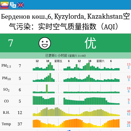
Берденов көш.,6, Kyzylorda, Kazakhstan空
气污染：实时空气质量指数（AQI）
优
7
已更新1 小时前 (
)
星期六 11:00
星期六
12
18
星期五
6
12
18
6
13
PM
7
2.5
2
12
PM
5
10
3
19
SO
6
2
6
9
5
CO
5
48
12
R.H.
12
38
37
Temp
21