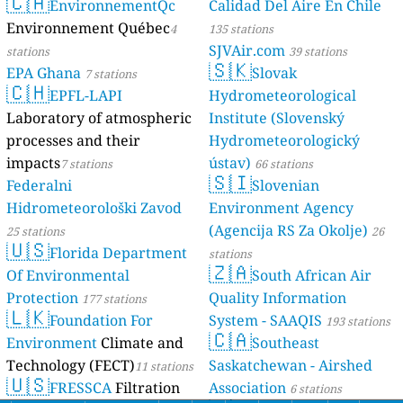
🇨🇦
EnvironnementQc
Calidad Del Aire En Chile
Environnement Québec
4
135 stations
SJVAir.com
stations
39 stations
🇸🇰
EPA Ghana
Slovak
7 stations
🇨🇭
EPFL-LAPI
Hydrometeorological
Laboratory of atmospheric
Institute (Slovenský
processes and their
Hydrometeorologický
impacts
ústav)
7 stations
66 stations
🇸🇮
Federalni
Slovenian
Hidrometeorološki Zavod
Environment Agency
(Agencija RS Za Okolje)
25 stations
26
🇺🇸
Florida Department
stations
🇿🇦
Of Environmental
South African Air
Protection
Quality Information
177 stations
🇱🇰
Foundation For
System - SAAQIS
193 stations
🇨🇦
Environment
Climate and
Southeast
Technology (FECT)
Saskatchewan - Airshed
11 stations
🇺🇸
FRESSCA
Filtration
Association
6 stations