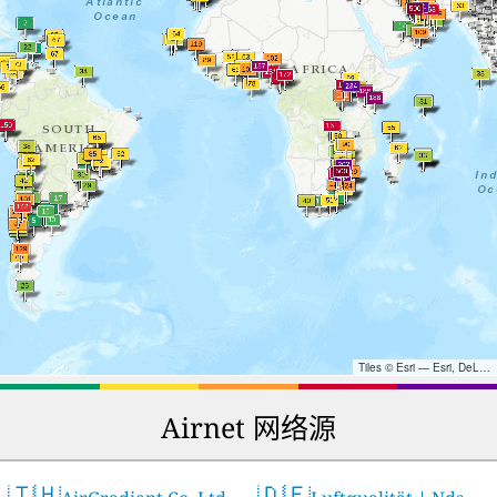
Tiles © Esri — Esri, DeLorme, NAVTEQ, TomTom, Intermap, iPC, USGS, FAO, NPS, NRCAN, GeoBase, Kadaster NL, Ordnance Survey, Esri Japan, METI, Esri China (Hong Kong), and the GIS User Community
Airnet 网络源
🇹🇭
🇩🇪