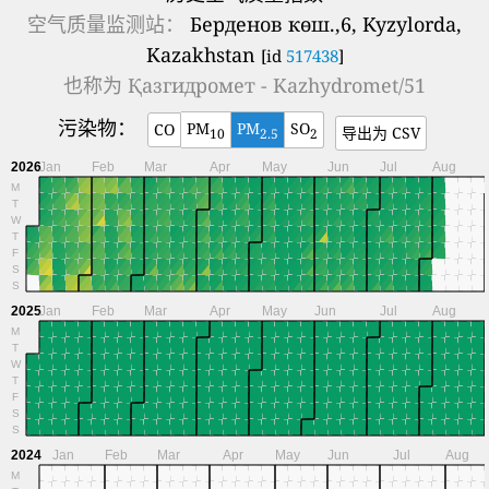
空气质量监测站：
Берденов көш.,6, Kyzylorda,
Kazakhstan
[id
517438
]
也称为
Қазгидромет - Kazhydromet/51
污染物：
PM
PM
SO
CO
导出为 CSV
10
2.5
2
2026
Jan
Feb
Mar
Apr
May
Jun
Jul
Aug
M
T
W
T
F
S
S
2025
Jan
Feb
Mar
Apr
May
Jun
Jul
Aug
M
T
W
T
F
S
S
2024
Jan
Feb
Mar
Apr
May
Jun
Jul
Aug
M