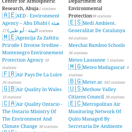
Center for Atmospheric
Department of
Research, Abuja
Environmental
1 stations
🇦🇪
AED - Environment
Protection
98 stations
🇪🇸
Agency – Abu Dhabi ( هيئة
Medi Ambient.
البيئة - أبو ظبي)
Generalitat De Catalunya
57 stations
🇲🇪
Agencija Za Zaštitu
64 stations
Prirode I životne Sredine -
Meechai Bamboo Schools
Montenegro Environement
36 stations
Protection Agency
Meteo Lausanne
10
1 stations
🇲🇬
Meteo Madagascar
stations
9
🇫🇷
Air Pays De La Loire
stations
🇧🇬
Meter.ac
26 stations
165 stations
🇬🇧
🇺🇸
Air Quality In Wales
Methow Valley
Citizens Council
33 stations
38 stations
🇨🇦
🇪🇨
Air Quality Ontario -
Metropolitan Air
The Ontario Ministry Of
Monitoring Network Of
The Environment And
Quito Managed By
Climate Change
Secretaria De Ambiente
38 stations