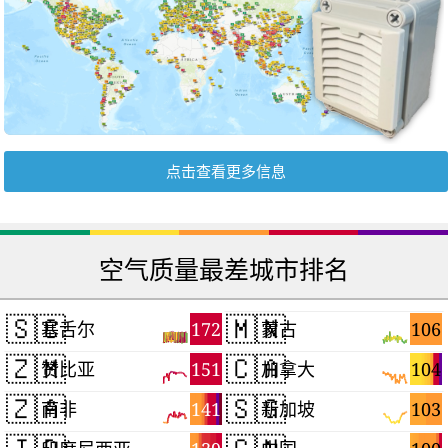
点击查看更多信息
空气质量最差城市排名
🇸🇨
🇲🇳
172
106
塞舌尔
蒙古
🇿🇲
🇨🇦
151
104
赞比亚
加拿大
🇿🇦
🇸🇬
141
103
南非
新加坡