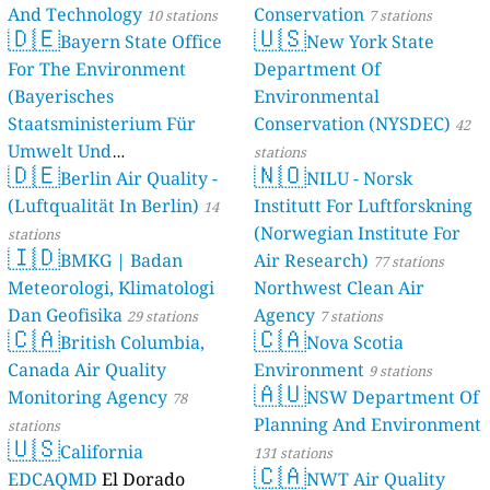
And Technology
Conservation
10 stations
7 stations
🇩🇪
🇺🇸
Bayern State Office
New York State
For The Environment
Department Of
(Bayerisches
Environmental
Staatsministerium Für
Conservation (NYSDEC)
42
Umwelt Und
stations
🇩🇪
🇳🇴
Berlin Air Quality -
Verbraucherschutz) - LfU
NILU - Norsk
(Luftqualität In Berlin)
Institutt For Luftforskning
46 stations
14
(Norwegian Institute For
stations
🇮🇩
BMKG | Badan
Air Research)
77 stations
Meteorologi, Klimatologi
Northwest Clean Air
Dan Geofisika
Agency
29 stations
7 stations
🇨🇦
🇨🇦
British Columbia,
Nova Scotia
Canada Air Quality
Environment
9 stations
🇦🇺
Monitoring Agency
NSW Department Of
78
Planning And Environment
stations
🇺🇸
California
131 stations
🇨🇦
EDCAQMD
El Dorado
NWT Air Quality