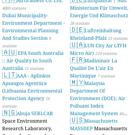
AirGradient Co. Ltd.
Luftqualität | Nds.
Ministerium Für Umwelt,
4005 stations
Dubai Municipality-
Energie Und Klimaschutz
Environment Department -
28 stations
🇩🇪
Environmental Planning
Luftreinhaltung
And Studies Section
Rheinland-Pfalz
8
25 stations
🇺🇦
LUN City Air (ЛУН
stations
🇦🇺
EPA South Australia
Місто Air)
210 stations
🇫🇷
:: Air Quality In South
Madininair La
Australia
Qualité De L’air En
11 stations
🇱🇹
AAA - Aplinkos
Martinique
7 stations
🇲🇾
Apsaugos Agentūra
Malaysia
(Lithuania Environmental
Department Of
Protection Agency
Environment (DOE); Air
16
Polluant Index
stations
🇳🇬
Abuja SERLCAR
Management System
66
🇺🇸
Space Environment
Massachusetts
stations
Research Laboratory,
MASSDEP
Massachusetts