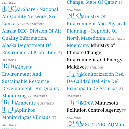
Change, State Of Qatar
stations
16
🇱🇰
AirShare - National
stations
🇲🇰
Air Quality Network, Sri
Ministry Of
Lanka
Environment And Physical
575719 stations
Alaska DEC- Division Of Air
Planning – Republic Of
Quality Information,
North Macedonia
22 stations
Alaska Department Of
Moenv.mv
Ministry of
Enviromental Protection
Climate Change,
73
Environment and Energy,
stations
🇨🇦
Alberta
Maldives
1 stations
🇪🇸
Environment And
Monitorización Red
Sustainable Resource
De Calidad Del Aire Del
Development - Air Quality
Principado De Asturias
23
Monitoring
66 stations
stations
🇬🇹
🇺🇸
Ambente
MPCA
Minnesota
4 stations
🇱🇹
Aplinkos
Pollution Control Agency
33
Monitoringas Vilniaus
22
stations
🇨🇦
MSC / UNBC AQMap
stations