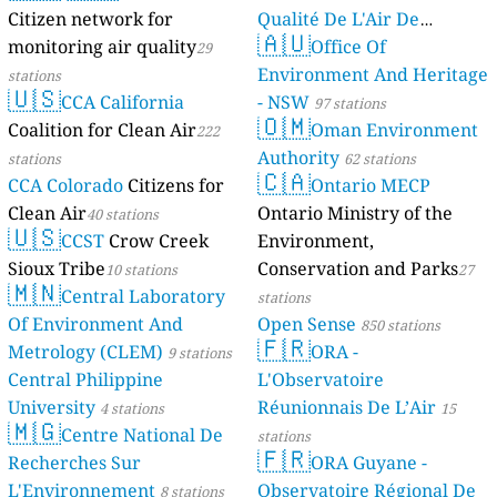
Citizen network for
Qualité De L'Air De
🇦🇺
monitoring air quality
Mayotte
Office Of
29
4 stations
Environment And Heritage
stations
🇺🇸
CCA California
- NSW
97 stations
🇴🇲
Coalition for Clean Air
Oman Environment
222
Authority
stations
62 stations
🇨🇦
CCA Colorado
Citizens for
Ontario MECP
Clean Air
Ontario Ministry of the
40 stations
🇺🇸
CCST
Crow Creek
Environment,
Sioux Tribe
Conservation and Parks
10 stations
27
🇲🇳
Central Laboratory
stations
Of Environment And
Open Sense
850 stations
🇫🇷
Metrology (CLEM)
ORA -
9 stations
Central Philippine
L'Observatoire
University
Réunionnais De L’Air
4 stations
15
🇲🇬
Centre National De
stations
🇫🇷
Recherches Sur
ORA Guyane -
L'Environnement
Observatoire Régional De
8 stations