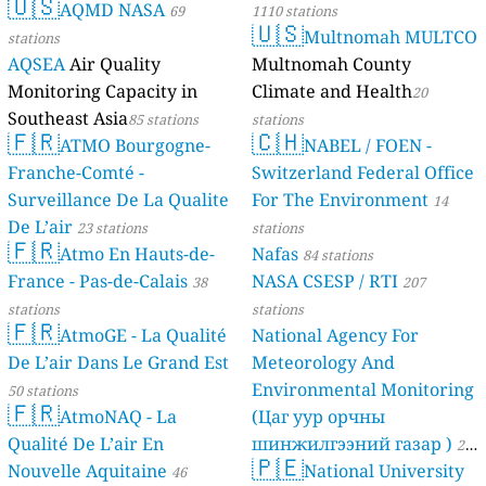
🇺🇸
AQMD NASA
69
1110 stations
🇺🇸
Multnomah MULTCO
stations
AQSEA
Air Quality
Multnomah County
Monitoring Capacity in
Climate and Health
20
Southeast Asia
85 stations
stations
🇫🇷
🇨🇭
ATMO Bourgogne-
NABEL / FOEN -
Franche-Comté -
Switzerland Federal Office
Surveillance De La Qualite
For The Environment
14
De L’air
23 stations
stations
🇫🇷
Atmo En Hauts-de-
Nafas
84 stations
France - Pas-de-Calais
NASA CSESP / RTI
38
207
stations
stations
🇫🇷
AtmoGE - La Qualité
National Agency For
De L’air Dans Le Grand Est
Meteorology And
Environmental Monitoring
50 stations
🇫🇷
AtmoNAQ - La
(Цаг уур орчны
Qualité De L’air En
шинжилгээний газар )
21
🇵🇪
Nouvelle Aquitaine
National University
46
stations