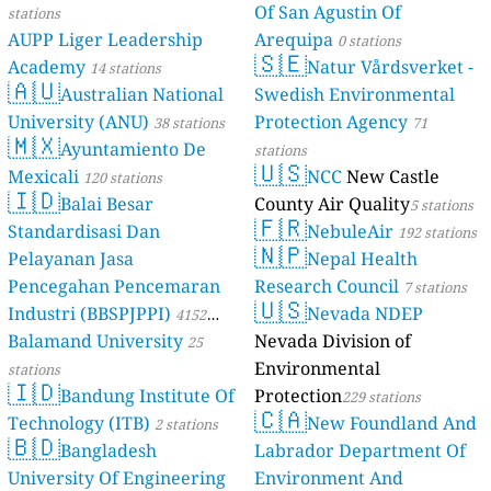
Of San Agustin Of
stations
AUPP Liger Leadership
Arequipa
0 stations
🇸🇪
Academy
Natur Vårdsverket -
14 stations
🇦🇺
Australian National
Swedish Environmental
University (ANU)
Protection Agency
38 stations
71
🇲🇽
Ayuntamiento De
stations
🇺🇸
Mexicali
NCC
New Castle
120 stations
🇮🇩
Balai Besar
County Air Quality
5 stations
🇫🇷
Standardisasi Dan
NebuleAir
192 stations
🇳🇵
Pelayanan Jasa
Nepal Health
Pencegahan Pencemaran
Research Council
7 stations
🇺🇸
Industri (BBSPJPPI)
Nevada NDEP
4152
Balamand University
Nevada Division of
stations
25
Environmental
stations
🇮🇩
Bandung Institute Of
Protection
229 stations
🇨🇦
Technology (ITB)
New Foundland And
2 stations
🇧🇩
Bangladesh
Labrador Department Of
University Of Engineering
Environment And