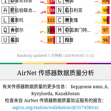
🇮🇩
🇨🇳
139
100
印度尼西亚
中国
🇦🇪
🇳🇬
138
99
阿拉伯联合酋长国
尼日利亚
🇱🇸
🇨🇲
115
98
莱索托
喀麦隆
🇶🇦
🇲🇴
114
97
卡塔尔
中国澳门特别行政区
🇺🇸
🇮🇳
107
96
美国
印度
Ranking updated 1 分钟前
(2026年8月8日 11:52)
AirNet 传感器数据质量分析
有关传感器数据质量的更多信息：
Берденов көш.,6,
Kyzylorda, Kazakhstan
检查来自 AirNet 传感器数据质量验证服务的报告：
aqicn.org/station/validation/@517438/cn/