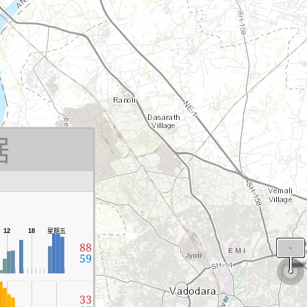
据
12
18
星期五
88
59
33