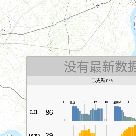
没有最新数
已更新n/a
18
星期三
6
12
18
星期四
6
86
R.H.
29
Temp