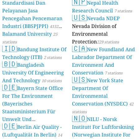
🇳🇵
Standardisasi Dan
Nepal Health
Pelayanan Jasa
Research Council
7 stations
🇺🇸
Pencegahan Pencemaran
Nevada NDEP
Industri (BBSPJPPI)
Nevada Division of
4152
Balamand University
Environmental
stations
25
Protection
stations
229 stations
🇮🇩
🇨🇦
Bandung Institute Of
New Foundland And
Technology (ITB)
Labrador Department Of
2 stations
🇧🇩
Bangladesh
Environment And
University Of Engineering
Conservation
7 stations
🇺🇸
And Technology
New York State
10 stations
🇩🇪
Bayern State Office
Department Of
For The Environment
Environmental
(Bayerisches
Conservation (NYSDEC)
42
Staatsministerium Für
stations
🇳🇴
Umwelt Und
NILU - Norsk
🇩🇪
Berlin Air Quality -
Verbraucherschutz) - LfU
Institutt For Luftforskning
(Luftqualität In Berlin)
(Norwegian Institute For
46 stations
14