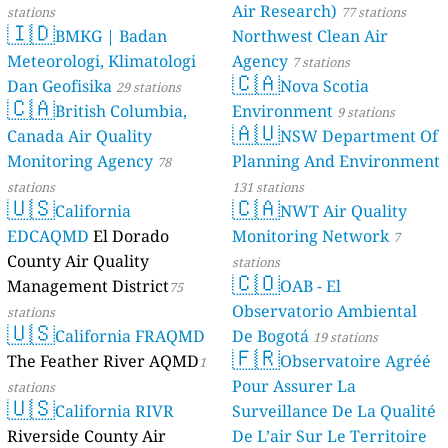
Air Research)
stations
77 stations
🇮🇩
BMKG | Badan
Northwest Clean Air
Meteorologi, Klimatologi
Agency
7 stations
🇨🇦
Dan Geofisika
Nova Scotia
29 stations
🇨🇦
British Columbia,
Environment
9 stations
🇦🇺
Canada Air Quality
NSW Department Of
Monitoring Agency
Planning And Environment
78
stations
131 stations
🇺🇸
🇨🇦
California
NWT Air Quality
EDCAQMD
El Dorado
Monitoring Network
7
County Air Quality
stations
🇨🇴
Management District
OAB - El
75
Observatorio Ambiental
stations
🇺🇸
California FRAQMD
De Bogotá
19 stations
🇫🇷
The Feather River AQMD
Observatoire Agréé
1
Pour Assurer La
stations
🇺🇸
California RIVR
Surveillance De La Qualité
Riverside County Air
De L’air Sur Le Territoire