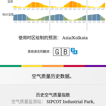
温度
25°
24°
23°
29°
34°
33°
29°
26°
25°
23°
23°
29°
35°
34°
31°
26°
24°
23°
23°
30°
相对湿度
74
77
77
49
36
37
50
62
70
76
76
48
31
33
46
64
72
75
78
49
使用时区绘制的预测： Asia/Kolkata
🇬🇧
其他语言的翻译：
空气质量历史数据。
历史空气质量指数
空气质量监测站：
SIPCOT Industrial Park,