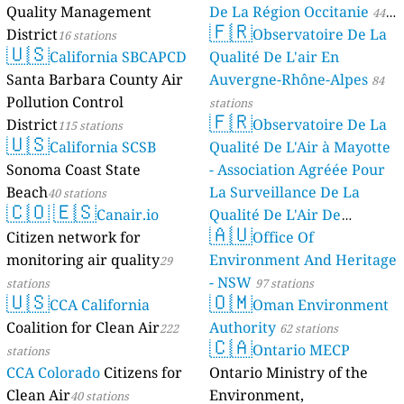
Quality Management
De La Région Occitanie
44
🇫🇷
District
Observatoire De La
16 stations
stations
🇺🇸
California SBCAPCD
Qualité De L'air En
Santa Barbara County Air
Auvergne-Rhône-Alpes
84
Pollution Control
stations
🇫🇷
District
Observatoire De La
115 stations
🇺🇸
California SCSB
Qualité De L'Air à Mayotte
Sonoma Coast State
- Association Agréée Pour
Beach
La Surveillance De La
40 stations
🇨🇴
🇪🇸
Canair.io
Qualité De L'Air De
🇦🇺
Citizen network for
Mayotte
Office Of
4 stations
monitoring air quality
Environment And Heritage
29
- NSW
stations
97 stations
🇺🇸
🇴🇲
CCA California
Oman Environment
Coalition for Clean Air
Authority
222
62 stations
🇨🇦
Ontario MECP
stations
CCA Colorado
Citizens for
Ontario Ministry of the
Clean Air
Environment,
40 stations