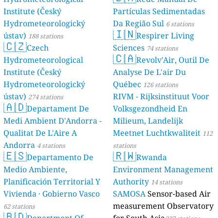
Institute (Český
Partículas Sedimentadas
Hydrometeorologický
Da Região Sul
6 stations
🇮🇳
ústav)
Respirer Living
188 stations
🇨🇿
Czech
Sciences
74 stations
🇨🇦
Hydrometeorological
Revolv'Air, Outil De
Institute (Český
Analyse De L'air Du
Hydrometeorologický
Québec
126 stations
ústav)
RIVM - Rijksinstituut Voor
274 stations
🇦🇩
Departament De
Volksgezondheid En
Medi Ambient D'Andorra -
Milieum, Landelijk
Qualitat De L'Aire A
Meetnet Luchtkwaliteit
112
Andorra
4 stations
stations
🇪🇸
🇷🇼
Departamento De
Rwanda
Medio Ambiente,
Environment Management
Planificación Territorial Y
Authority
14 stations
Vivienda · Gobierno Vasco
SAMOSA
Sensor-based Air
measurement Observatory
62 stations
🇧🇩
Department Of
for South Asia