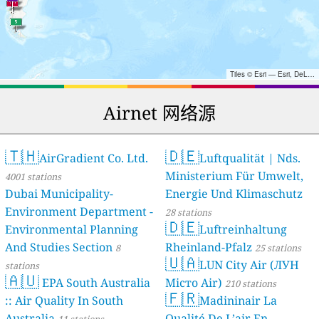
Tiles © Esri — Esri, DeLorme, NAVTEQ, TomTom, Intermap, iPC, USGS, FAO, NPS, NRCAN, GeoBase, Kadaster NL, Ordnance Survey, Esri Japan, METI, Esri China (Hong Kong), and the GIS User Community
Airnet 网络源
🇹🇭
🇩🇪
AirGradient Co. Ltd.
Luftqualität | Nds.
Ministerium Für Umwelt,
4001 stations
Dubai Municipality-
Energie Und Klimaschutz
Environment Department -
28 stations
🇩🇪
Environmental Planning
Luftreinhaltung
And Studies Section
Rheinland-Pfalz
8
25 stations
🇺🇦
LUN City Air (ЛУН
stations
🇦🇺
EPA South Australia
Місто Air)
210 stations
🇫🇷
:: Air Quality In South
Madininair La
Australia
Qualité De L’air En
11 stations