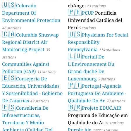
🇺🇸
Colorado
chAnge
123 stations
🇵🇪
Department Of
PCUP
Pontificia
Environmental Protection
Universidad Católica del
Perú
46 stations
5 stations
🇨🇦
🇺🇸
Columbia Shuswap
Physicians For Social
Regional District Air
Responsibility
Monitoring Project
Pennsylvania
35
114 stations
🇱🇺
Portail De
stations
Communities Against
L'Environnement Du
Pollution (CAP)
Grand-duché De
11 stations
🇪🇸
Consejería De
Luxembourg
5 stations
🇵🇹
Educación, Universidades
Portugal -Agencia
Y Sostenibilidad - Gobierno
Portuguesa Do Ambiente -
De Canarias
Qualidade Do Ar
49 stations
70 stations
🇪🇸
🇧🇷
Conselleria De
Projeto EDUC.AIR
Infraestructuras,
Programa de Educação em
Territorio Y Medio
Qualidade do Ar
31 stations
Ambiente (Calidad Del
Purple Air
74221 stations