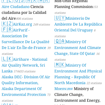
Mid-Ohio Regional
Aire Ciudadano
Ciencia
Planning Commission
151
ciudadana por la Calidad
stations
🇺🇾
del Aire
Ministerio De
806 stations
🇰🇿
AirKaz.org
Ambiente De La República
249 stations
🇫🇷
AirParif -
Oriental Del Uruguay
6
Association De
stations
🇶🇦
Surveillance De La Qualité
Ministry Of
De L'air En Île-de-France
Environment And Climate
39
Change, State Of Qatar
stations
16
🇱🇰
AirShare - National
stations
🇲🇰
Air Quality Network, Sri
Ministry Of
Lanka
Environment And Physical
574455 stations
Alaska DEC- Division Of Air
Planning – Republic Of
Quality Information,
North Macedonia
22 stations
Alaska Department Of
Moenv.mv
Ministry of
Enviromental Protection
Climate Change,
73
Environment and Energy,
stations