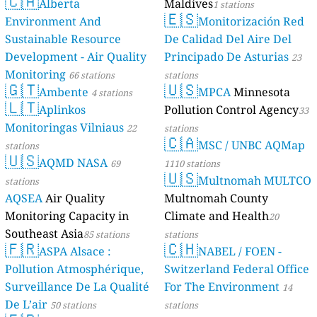
🇨🇦
Alberta
Maldives
1 stations
🇪🇸
Environment And
Monitorización Red
Sustainable Resource
De Calidad Del Aire Del
Development - Air Quality
Principado De Asturias
23
Monitoring
66 stations
stations
🇬🇹
🇺🇸
Ambente
MPCA
Minnesota
4 stations
🇱🇹
Aplinkos
Pollution Control Agency
33
Monitoringas Vilniaus
22
stations
🇨🇦
MSC / UNBC AQMap
stations
🇺🇸
AQMD NASA
69
1110 stations
🇺🇸
Multnomah MULTCO
stations
AQSEA
Air Quality
Multnomah County
Monitoring Capacity in
Climate and Health
20
Southeast Asia
85 stations
stations
🇫🇷
🇨🇭
ASPA Alsace :
NABEL / FOEN -
Pollution Atmosphérique,
Switzerland Federal Office
Surveillance De La Qualité
For The Environment
14
De L’air
50 stations
stations