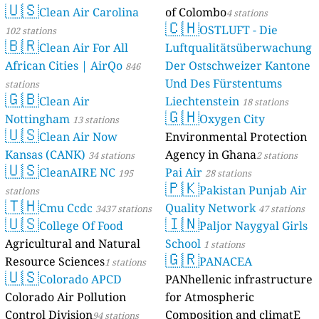
🇺🇸
Clean Air Carolina
of Colombo
4 stations
🇨🇭
OSTLUFT - Die
102 stations
🇧🇷
Clean Air For All
Luftqualitätsüberwachung
African Cities | AirQo
Der Ostschweizer Kantone
846
Und Des Fürstentums
stations
🇬🇧
Clean Air
Liechtenstein
18 stations
🇬🇭
Nottingham
Oxygen City
13 stations
🇺🇸
Clean Air Now
Environmental Protection
Kansas (CANK)
Agency in Ghana
34 stations
2 stations
🇺🇸
CleanAIRE NC
Pai Air
195
28 stations
🇵🇰
Pakistan Punjab Air
stations
🇹🇭
Cmu Ccdc
Quality Network
3437 stations
47 stations
🇺🇸
🇮🇳
College Of Food
Paljor Naygyal Girls
Agricultural and Natural
School
1 stations
🇬🇷
Resource Sciences
PANACEA
1 stations
🇺🇸
Colorado APCD
PANhellenic infrastructure
Colorado Air Pollution
for Atmospheric
Control Division
Composition and climatE
94 stations