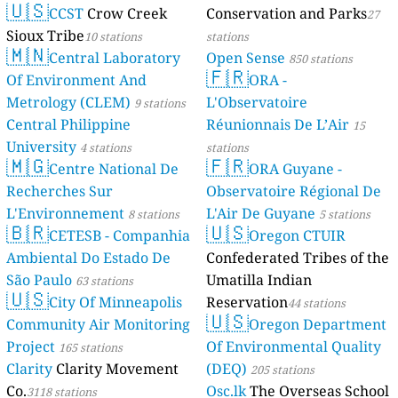
🇺🇸
CCST
Crow Creek
Conservation and Parks
27
Sioux Tribe
10 stations
stations
🇲🇳
Central Laboratory
Open Sense
850 stations
🇫🇷
Of Environment And
ORA -
Metrology (CLEM)
L'Observatoire
9 stations
Central Philippine
Réunionnais De L’Air
15
University
4 stations
stations
🇲🇬
🇫🇷
Centre National De
ORA Guyane -
Recherches Sur
Observatoire Régional De
L'Environnement
L'Air De Guyane
8 stations
5 stations
🇧🇷
🇺🇸
CETESB - Companhia
Oregon CTUIR
Ambiental Do Estado De
Confederated Tribes of the
São Paulo
Umatilla Indian
63 stations
🇺🇸
City Of Minneapolis
Reservation
44 stations
🇺🇸
Community Air Monitoring
Oregon Department
Project
Of Environmental Quality
165 stations
Clarity
Clarity Movement
(DEQ)
205 stations
Co.
Osc.lk
The Overseas School
3118 stations