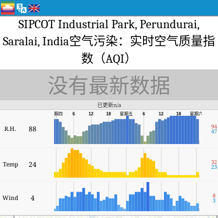
SIPCOT Industrial Park, Perundurai,
Saralai, India空气污染：实时空气质量指
数（AQI）
没有最新数据
已更新n/a
星期六
星期四
6
12
18
星期五
6
12
18
94
88
R.H.
47
32
24
Temp
23
8
4
Wind
3