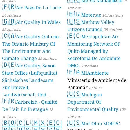
Meteo Madagascar
stations
9
🇫🇷
Air Pays De La Loire
stations
🇧🇬
Meter.ac
26 stations
165 stations
🇬🇧
🇺🇸
Air Quality In Wales
Methow Valley
Citizens Council
33 stations
38 stations
🇨🇦
🇪🇨
Air Quality Ontario -
Metropolitan Air
The Ontario Ministry Of
Monitoring Network Of
The Environment And
Quito Managed By
Climate Change
Secretaria De Ambiente
38 stations
🇩🇪
Air Quality, Saxon
DMQ.
9 stations
🇵🇦
State Office (Luftqualität
MiAmbiente
Sächsisches Landesamt
Ministerio de Ambiente de
Für Umwelt,
Panamá
5 stations
🇺🇸
Landwirtschaft Und
Michigan
🇫🇷
Geologie)
Airbreizh - Qualité
Department Of
50 stations
De L'air En Bretagne
Environmental Quality
13
109
stations
stations
🇧🇴
🇨🇱
🇲🇽
🇪🇨
🇺🇸
Mid-Ohio MORPC
🇵🇪
🇺🇸
🇲🇽
🇦🇷