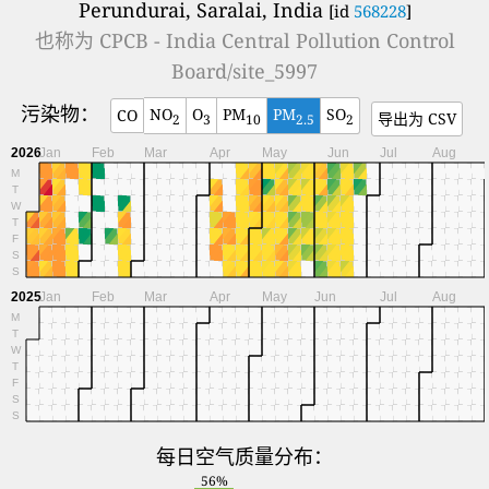
Perundurai, Saralai, India
[id
568228
]
也称为
CPCB - India Central Pollution Control
Board/site_5997
污染物：
NO
O
PM
PM
SO
CO
导出为 CSV
2
3
10
2.5
2
2026
Jan
Feb
Mar
Apr
May
Jun
Jul
Aug
M
T
W
T
F
S
S
2025
Jan
Feb
Mar
Apr
May
Jun
Jul
Aug
M
T
W
T
F
S
S
每日空气质量分布：
56%