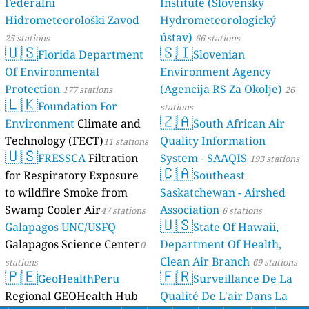
Federalni
Institute (Slovenský
Hidrometeorološki Zavod
Hydrometeorologický
ústav)
25 stations
66 stations
🇺🇸
🇸🇮
Florida Department
Slovenian
Of Environmental
Environment Agency
Protection
(Agencija RS Za Okolje)
177 stations
26
🇱🇰
Foundation For
stations
🇿🇦
Environment
Climate and
South African Air
Technology (FECT)
Quality Information
11 stations
🇺🇸
FRESSCA
Filtration
System - SAAQIS
193 stations
🇨🇦
for Respiratory Exposure
Southeast
to wildfire Smoke from
Saskatchewan - Airshed
Swamp Cooler Air
Association
47 stations
6 stations
🇺🇸
Galapagos UNC/USFQ
State Of Hawaii,
Galapagos Science Center
Department Of Health,
0
Clean Air Branch
stations
69 stations
🇵🇪
🇫🇷
GeoHealthPeru
Surveillance De La
Regional GEOHealth Hub
Qualité De L'air Dans La