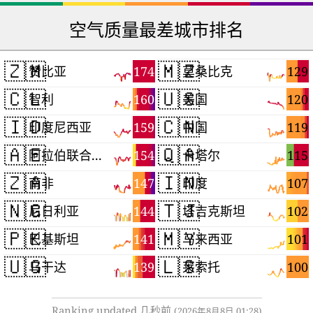
空气质量最差城市排名
🇿🇲
🇲🇿
174
129
赞比亚
莫桑比克
🇨🇱
🇺🇸
160
120
智利
美国
🇮🇩
🇨🇳
159
119
印度尼西亚
中国
🇦🇪
🇶🇦
154
115
阿拉伯联合酋长国
卡塔尔
🇿🇦
🇮🇳
147
107
南非
印度
🇳🇬
🇹🇯
144
102
尼日利亚
塔吉克斯坦
🇵🇰
🇲🇾
141
101
巴基斯坦
马来西亚
🇺🇬
🇱🇸
139
100
乌干达
莱索托
Ranking updated 几秒前
(2026年8月8日 01:28)