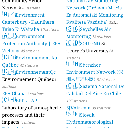
Community Action
National Air Monitoring
Network
Network (Državna Mreža
28 stations
🇳🇿
Environment
Za Automatski Monitoring
Canterbury - Kaunihera
Kvaliteta Vazduha)
121
🇸🇨
Taiao Ki Waitaha
Seychelles Air
10 stations
stations
🇦🇺
Environment
Monitoring
12 stations
🇬🇩
Protection Authority | EPA
SGU-GND
St.
Victoria
George’s University
40 stations
14
🇨🇦
Environnement Au
stations
🇨🇳
Québec
Shenzhen
42 stations
🇨🇦
EnvironnementQc
Environment Network (深
Environnement Québec
圳人居环境网)
4
81 stations
🇨🇱
Sistema Nacional De
stations
EPA Ghana
Calidad Del Aire En Chile
7 stations
🇨🇭
EPFL-LAPI
135 stations
Laboratory of atmospheric
SJVAir.com
39 stations
🇸🇰
processes and their
Slovak
impacts
Hydrometeorological
7 stations