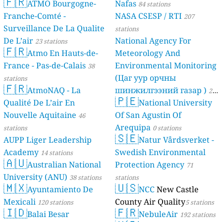
🇫🇷
ATMO Bourgogne-
Nafas
84 stations
Franche-Comté -
NASA CSESP / RTI
207
Surveillance De La Qualite
stations
De L’air
National Agency For
23 stations
🇫🇷
Atmo En Hauts-de-
Meteorology And
France - Pas-de-Calais
Environmental Monitoring
38
(Цаг уур орчны
stations
🇫🇷
AtmoNAQ - La
шинжилгээний газар )
21
🇵🇪
Qualité De L’air En
National University
stations
Nouvelle Aquitaine
Of San Agustin Of
46
Arequipa
stations
0 stations
🇸🇪
AUPP Liger Leadership
Natur Vårdsverket -
Academy
Swedish Environmental
14 stations
🇦🇺
Australian National
Protection Agency
71
University (ANU)
38 stations
stations
🇲🇽
🇺🇸
Ayuntamiento De
NCC
New Castle
Mexicali
County Air Quality
120 stations
5 stations
🇮🇩
🇫🇷
Balai Besar
NebuleAir
192 stations