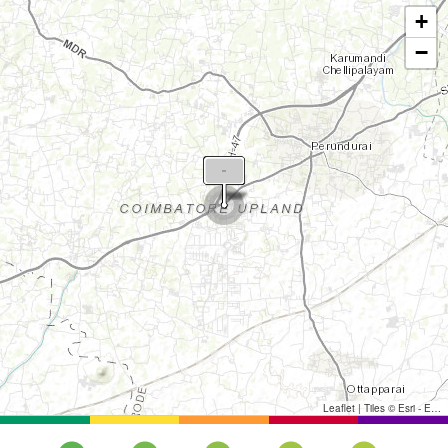
+
−
Leaflet
|
Tiles © Esri - Esri, DeLorme, NAVTEQ, TomTom, Intermap, iPC, USGS, FAO, NPS, NRCAN, GeoBase, Kadaster NL, Ordnance Survey, Esri Japan, METI, Esri China (Hong Kong), and the GIS User Community