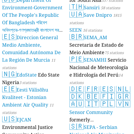
337 stations
🇹🇭
Environment-Government
Sansiri
58 stations
🇺🇦
Of The People's Republic
Save Dnipro
1815
Of Bangladesh পরিবেশ
stations
অধিদপ্তর-গণপ্রজাতন্ত্রী বাংলাদেশ সরকার
SEEN
16 stations
🇪🇸
🇧🇷
Direccion General
SEMA_AM
17 stations
Medio Ambiente,
Secretaria de Estado de
Comunidad Autónoma De
Meio Ambiente
75 stations
🇵🇪
La Región De Murcia
SENAMHI
Servicio
11
Nacional de Meteorología
stations
🇳🇬
EdoState
Edo State
e Hidrología del Perú
14
Nigeria
3 stations
stations
🇪🇪
🇩🇪
🇫🇷
🇪🇸
🇳🇱
Eesti Välisõhu
🇩🇰
🇧🇪
🇫🇮
🇬🇷
Kvaliteet - Estonian
🇦🇺
🇮🇹
🇵🇱
🇻🇳
Ambient Air Quality
11
Sensor Community
stations
🇺🇸
EJCAN
formerly
🇸🇷
Environmental Justice
luftdaten.info
SEPA - Serbian
35814 stations