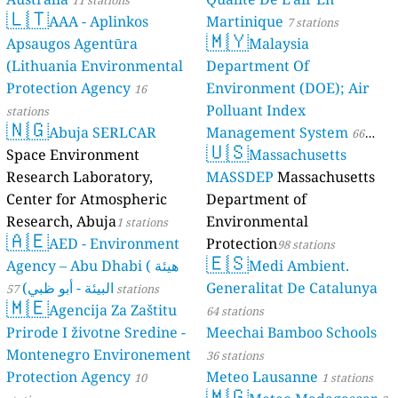
🇱🇹
AAA - Aplinkos
Martinique
7 stations
🇲🇾
Apsaugos Agentūra
Malaysia
(Lithuania Environmental
Department Of
Protection Agency
Environment (DOE); Air
16
Polluant Index
stations
🇳🇬
Abuja SERLCAR
Management System
66
🇺🇸
Space Environment
Massachusetts
stations
Research Laboratory,
MASSDEP
Massachusetts
Center for Atmospheric
Department of
Research, Abuja
Environmental
1 stations
🇦🇪
AED - Environment
Protection
98 stations
🇪🇸
Agency – Abu Dhabi ( هيئة
Medi Ambient.
البيئة - أبو ظبي)
Generalitat De Catalunya
57 stations
🇲🇪
Agencija Za Zaštitu
64 stations
Prirode I životne Sredine -
Meechai Bamboo Schools
Montenegro Environement
36 stations
Protection Agency
Meteo Lausanne
10
1 stations
🇲🇬