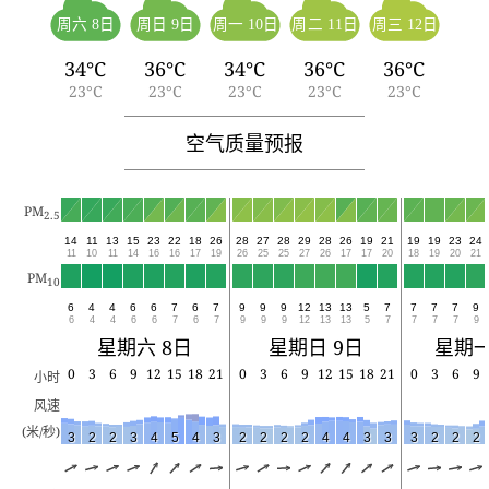
周六 8日
周日 9日
周一 10日
周二 11日
周三 12日
34°C
36°C
34°C
36°C
36°C
23°C
23°C
23°C
23°C
23°C
空气质量预报
PM
2.5
14
11
13
15
23
22
18
26
28
27
28
29
28
26
19
21
19
19
23
24
11
10
11
14
16
16
17
19
26
25
25
27
26
17
17
20
18
19
20
21
PM
10
6
4
4
6
6
7
6
7
9
9
9
12
13
13
5
7
7
7
7
9
6
4
4
6
6
7
6
7
9
9
9
12
13
13
5
7
7
7
7
9
星期六 8日
星期日 9日
星期一
0
3
6
9
12
15
18
21
0
3
6
9
12
15
18
21
0
3
6
9
小时
风速
(米/秒)
3
2
2
3
4
5
4
3
2
2
2
2
4
4
3
3
3
2
2
2