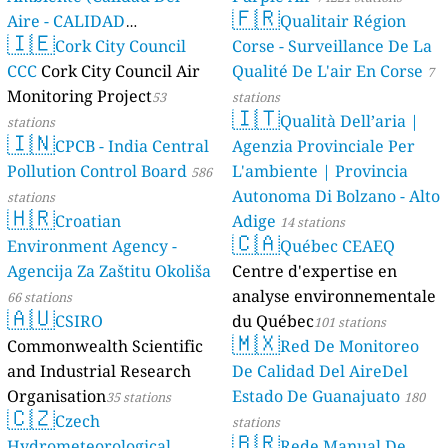
🇫🇷
Aire - CALIDAD
Qualitair Région
🇮🇪
AMBIENTAL)
Cork City Council
Corse - Surveillance De La
23 stations
CCC
Cork City Council Air
Qualité De L'air En Corse
7
Monitoring Project
53
stations
🇮🇹
Qualità Dell’aria |
stations
🇮🇳
CPCB - India Central
Agenzia Provinciale Per
Pollution Control Board
L'ambiente | Provincia
586
Autonoma Di Bolzano - Alto
stations
🇭🇷
Croatian
Adige
14 stations
🇨🇦
Environment Agency -
Québec CEAEQ
Agencija Za Zaštitu Okoliša
Centre d'expertise en
analyse environnementale
66 stations
🇦🇺
CSIRO
du Québec
101 stations
🇲🇽
Commonwealth Scientific
Red De Monitoreo
and Industrial Research
De Calidad Del AireDel
Organisation
Estado De Guanajuato
35 stations
180
🇨🇿
Czech
stations
🇧🇷
Hydrometeorological
Rede Manual De