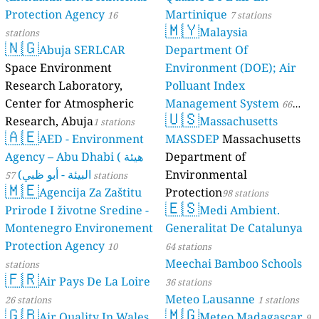
Protection Agency
Martinique
16
7 stations
🇲🇾
Malaysia
stations
🇳🇬
Abuja SERLCAR
Department Of
Space Environment
Environment (DOE); Air
Research Laboratory,
Polluant Index
Center for Atmospheric
Management System
66
🇺🇸
Research, Abuja
Massachusetts
1 stations
stations
🇦🇪
AED - Environment
MASSDEP
Massachusetts
Agency – Abu Dhabi ( هيئة
Department of
البيئة - أبو ظبي)
Environmental
57 stations
🇲🇪
Agencija Za Zaštitu
Protection
98 stations
🇪🇸
Prirode I životne Sredine -
Medi Ambient.
Montenegro Environement
Generalitat De Catalunya
Protection Agency
10
64 stations
Meechai Bamboo Schools
stations
🇫🇷
Air Pays De La Loire
36 stations
Meteo Lausanne
26 stations
1 stations
🇬🇧
🇲🇬
Air Quality In Wales
Meteo Madagascar
9