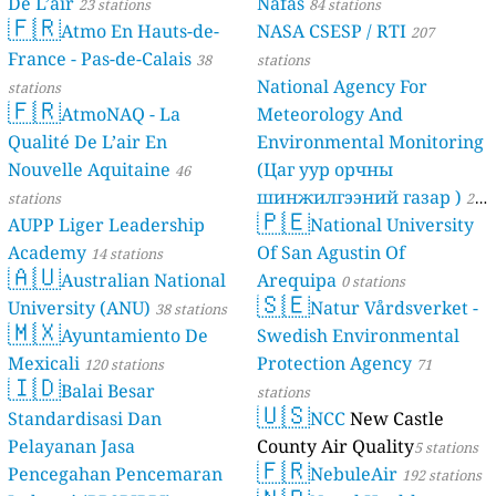
De L’air
Nafas
23 stations
84 stations
🇫🇷
Atmo En Hauts-de-
NASA CSESP / RTI
207
France - Pas-de-Calais
38
stations
National Agency For
stations
🇫🇷
AtmoNAQ - La
Meteorology And
Qualité De L’air En
Environmental Monitoring
Nouvelle Aquitaine
(Цаг уур орчны
46
шинжилгээний газар )
stations
21
🇵🇪
AUPP Liger Leadership
National University
stations
Academy
Of San Agustin Of
14 stations
🇦🇺
Australian National
Arequipa
0 stations
🇸🇪
University (ANU)
Natur Vårdsverket -
38 stations
🇲🇽
Ayuntamiento De
Swedish Environmental
Mexicali
Protection Agency
120 stations
71
🇮🇩
Balai Besar
stations
🇺🇸
Standardisasi Dan
NCC
New Castle
Pelayanan Jasa
County Air Quality
5 stations
🇫🇷
Pencegahan Pencemaran
NebuleAir
192 stations