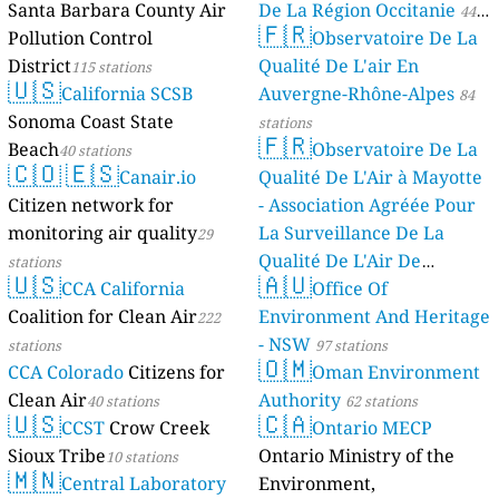
Santa Barbara County Air
De La Région Occitanie
44
🇫🇷
Pollution Control
Observatoire De La
stations
District
Qualité De L'air En
115 stations
🇺🇸
California SCSB
Auvergne-Rhône-Alpes
84
Sonoma Coast State
stations
🇫🇷
Beach
Observatoire De La
40 stations
🇨🇴
🇪🇸
Canair.io
Qualité De L'Air à Mayotte
Citizen network for
- Association Agréée Pour
monitoring air quality
La Surveillance De La
29
Qualité De L'Air De
stations
🇺🇸
🇦🇺
CCA California
Mayotte
Office Of
4 stations
Coalition for Clean Air
Environment And Heritage
222
- NSW
stations
97 stations
🇴🇲
CCA Colorado
Citizens for
Oman Environment
Clean Air
Authority
40 stations
62 stations
🇺🇸
🇨🇦
CCST
Crow Creek
Ontario MECP
Sioux Tribe
Ontario Ministry of the
10 stations
🇲🇳
Central Laboratory
Environment,