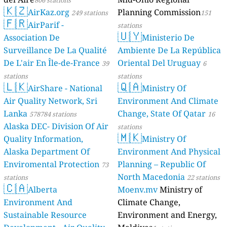
🇰🇿
AirKaz.org
Planning Commission
249 stations
151
🇫🇷
AirParif -
stations
🇺🇾
Association De
Ministerio De
Surveillance De La Qualité
Ambiente De La República
De L'air En Île-de-France
Oriental Del Uruguay
39
6
stations
stations
🇱🇰
🇶🇦
AirShare - National
Ministry Of
Air Quality Network, Sri
Environment And Climate
Lanka
Change, State Of Qatar
578784 stations
16
Alaska DEC- Division Of Air
stations
🇲🇰
Quality Information,
Ministry Of
Alaska Department Of
Environment And Physical
Enviromental Protection
Planning – Republic Of
73
North Macedonia
stations
22 stations
🇨🇦
Alberta
Moenv.mv
Ministry of
Environment And
Climate Change,
Sustainable Resource
Environment and Energy,