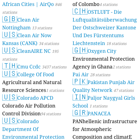
African Cities | AirQo
of Colombo
846
4 stations
🇨🇭
OSTLUFT - Die
stations
🇬🇧
Clean Air
Luftqualitätsüberwachung
Nottingham
Der Ostschweizer Kantone
13 stations
🇺🇸
Clean Air Now
Und Des Fürstentums
Kansas (CANK)
Liechtenstein
34 stations
18 stations
🇺🇸
🇬🇭
CleanAIRE NC
Oxygen City
195
Environmental Protection
stations
🇹🇭
Cmu Ccdc
Agency in Ghana
3437 stations
2 stations
🇺🇸
College Of Food
Pai Air
28 stations
🇵🇰
Agricultural and Natural
Pakistan Punjab Air
Resource Sciences
Quality Network
1 stations
47 stations
🇺🇸
🇮🇳
Colorado APCD
Paljor Naygyal Girls
Colorado Air Pollution
School
1 stations
🇬🇷
Control Division
PANACEA
94 stations
🇺🇸
Colorado
PANhellenic infrastructure
Department Of
for Atmospheric
Environmental Protection
Composition and climatE