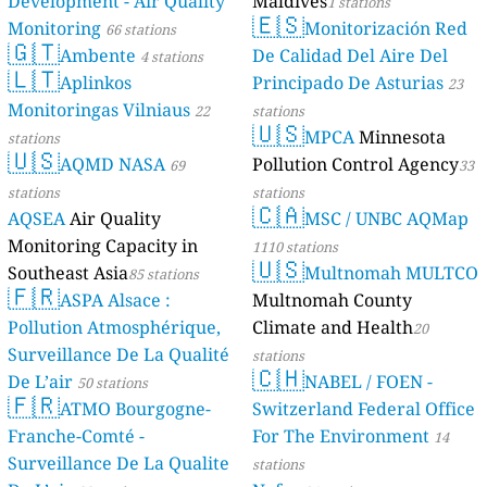
Development - Air Quality
Maldives
1 stations
🇪🇸
Monitoring
Monitorización Red
66 stations
🇬🇹
Ambente
De Calidad Del Aire Del
4 stations
🇱🇹
Aplinkos
Principado De Asturias
23
Monitoringas Vilniaus
22
stations
🇺🇸
MPCA
Minnesota
stations
🇺🇸
AQMD NASA
Pollution Control Agency
69
33
stations
stations
🇨🇦
AQSEA
Air Quality
MSC / UNBC AQMap
Monitoring Capacity in
1110 stations
🇺🇸
Southeast Asia
Multnomah MULTCO
85 stations
🇫🇷
ASPA Alsace :
Multnomah County
Pollution Atmosphérique,
Climate and Health
20
Surveillance De La Qualité
stations
🇨🇭
De L’air
NABEL / FOEN -
50 stations
🇫🇷
ATMO Bourgogne-
Switzerland Federal Office
Franche-Comté -
For The Environment
14
Surveillance De La Qualite
stations