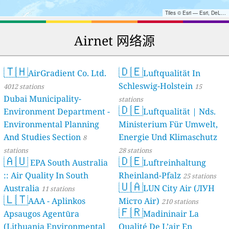
Tiles © Esri — Esri, DeLorme, NAVTEQ, TomTom, Intermap, iPC, USGS, FAO, NPS, NRCAN, GeoBase, Kadaster NL, Ordnance Survey, Esri Japan, METI, Esri China (Hong Kong), and the GIS User Community
Airnet 网络源
🇹🇭
🇩🇪
AirGradient Co. Ltd.
Luftqualität In
Schleswig-Holstein
4012 stations
15
Dubai Municipality-
stations
🇩🇪
Environment Department -
Luftqualität | Nds.
Environmental Planning
Ministerium Für Umwelt,
And Studies Section
Energie Und Klimaschutz
8
stations
28 stations
🇦🇺
🇩🇪
EPA South Australia
Luftreinhaltung
:: Air Quality In South
Rheinland-Pfalz
25 stations
🇺🇦
Australia
LUN City Air (ЛУН
11 stations
🇱🇹
AAA - Aplinkos
Місто Air)
210 stations
🇫🇷
Apsaugos Agentūra
Madininair La
(Lithuania Environmental
Qualité De L’air En