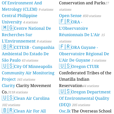
Of Environment And
Conservation and Parks
27
Metrology (CLEM)
9 stations
stations
Central Philippine
Open Sense
850 stations
🇫🇷
University
ORA -
4 stations
🇲🇬
Centre National De
L'Observatoire
Recherches Sur
Réunionnais De L’Air
15
L'Environnement
8 stations
stations
🇧🇷
🇫🇷
CETESB - Companhia
ORA Guyane -
Ambiental Do Estado De
Observatoire Régional De
São Paulo
L'Air De Guyane
63 stations
5 stations
🇺🇸
🇺🇸
City Of Minneapolis
Oregon CTUIR
Community Air Monitoring
Confederated Tribes of the
Project
Umatilla Indian
165 stations
Clarity
Clarity Movement
Reservation
44 stations
🇺🇸
Co.
Oregon Department
3118 stations
🇺🇸
Clean Air Carolina
Of Environmental Quality
(DEQ)
102 stations
205 stations
🇧🇷
Clean Air For All
Osc.lk
The Overseas School