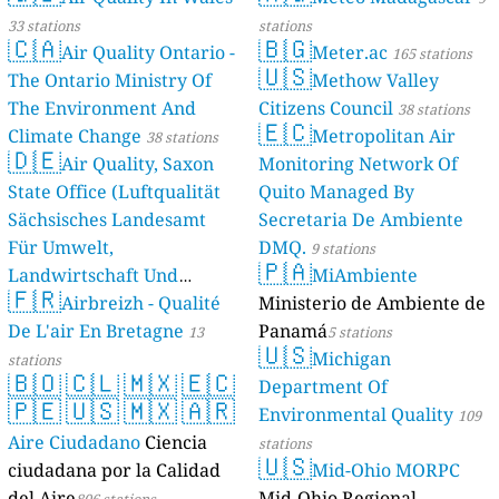
33 stations
stations
🇨🇦
🇧🇬
Air Quality Ontario -
Meter.ac
165 stations
🇺🇸
The Ontario Ministry Of
Methow Valley
The Environment And
Citizens Council
38 stations
🇪🇨
Climate Change
Metropolitan Air
38 stations
🇩🇪
Air Quality, Saxon
Monitoring Network Of
State Office (Luftqualität
Quito Managed By
Sächsisches Landesamt
Secretaria De Ambiente
Für Umwelt,
DMQ.
9 stations
🇵🇦
Landwirtschaft Und
MiAmbiente
🇫🇷
Geologie)
Airbreizh - Qualité
Ministerio de Ambiente de
50 stations
De L'air En Bretagne
Panamá
13
5 stations
🇺🇸
Michigan
stations
🇧🇴
🇨🇱
🇲🇽
🇪🇨
Department Of
🇵🇪
🇺🇸
🇲🇽
🇦🇷
Environmental Quality
109
Aire Ciudadano
Ciencia
stations
🇺🇸
ciudadana por la Calidad
Mid-Ohio MORPC
del Aire
Mid-Ohio Regional
806 stations