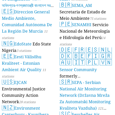
🇧🇷
অধিদপ্তর-গণপ্রজাতন্ত্রী বাংলাদেশ সরকার
SEMA_AM
🇪🇸
Direccion General
Secretaria de Estado de
17 stations
Medio Ambiente,
Meio Ambiente
75 stations
🇵🇪
Comunidad Autónoma De
SENAMHI
Servicio
La Región De Murcia
Nacional de Meteorología
11
e Hidrología del Perú
stations
14
🇳🇬
EdoState
Edo State
stations
🇩🇪
🇫🇷
🇪🇸
🇳🇱
Nigeria
3 stations
🇪🇪
🇩🇰
🇧🇪
🇫🇮
🇬🇷
Eesti Välisõhu
🇦🇺
🇮🇹
🇵🇱
🇻🇳
Kvaliteet - Estonian
Ambient Air Quality
Sensor Community
11
formerly
stations
🇺🇸
🇸🇷
EJCAN
luftdaten.info
SEPA - Serbian
35819 stations
Environmental Justice
National Air Monitoring
Community Action
Network (Državna Mreža
Network
Za Automatski Monitoring
28 stations
🇳🇿
Environment
Kvaliteta Vazduha)
121
🇸🇨
Canterbury - Kaunihera
Seychelles Air
stations