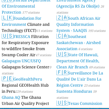
Of Environmental
(Agencija RS Za Okolje)
26
Protection
177 stations
stations
🇱🇰
🇿🇦
Foundation For
South African Air
Environment
Climate and
Quality Information
Technology (FECT)
System - SAAQIS
11 stations
193 stations
🇺🇸
🇨🇦
FRESSCA
Filtration
Southeast
for Respiratory Exposure
Saskatchewan - Airshed
to wildfire Smoke from
Association
6 stations
🇺🇸
Swamp Cooler Air
State Of Hawaii,
47 stations
Galapagos UNC/USFQ
Department Of Health,
Galapagos Science Center
Clean Air Branch
0
69 stations
🇫🇷
Surveillance De La
stations
🇵🇪
GeoHealthPeru
Qualité De L'air Dans La
Regional GEOHealth Hub
Région Centre
23 stations
in Peru
Sustenta Honduras
229 stations
59
Ghana AQ
The Ghana
stations
🇺🇸
Urban Air Quality Project
Texas Commission