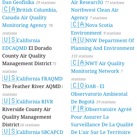
Dan Geofisika
Air Research)
29 stations
77 stations
🇨🇦
British Columbia,
Northwest Clean Air
Canada Air Quality
Agency
7 stations
🇨🇦
Monitoring Agency
Nova Scotia
78
Environment
stations
9 stations
🇺🇸
🇦🇺
California
NSW Department Of
EDCAQMD
El Dorado
Planning And Environment
County Air Quality
131 stations
🇨🇦
Management District
NWT Air Quality
75
Monitoring Network
stations
7
🇺🇸
California FRAQMD
stations
🇨🇴
The Feather River AQMD
OAB - El
1
Observatorio Ambiental
stations
🇺🇸
California RIVR
De Bogotá
19 stations
🇫🇷
Riverside County Air
Observatoire Agréé
Quality Management
Pour Assurer La
District
Surveillance De La Qualité
16 stations
🇺🇸
California SBCAPCD
De L’air Sur Le Territoire