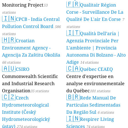
🇫🇷
Monitoring Project
Qualitair Région
53
Corse - Surveillance De La
stations
🇮🇳
CPCB - India Central
Qualité De L'air En Corse
7
Pollution Control Board
586
stations
🇮🇹
Qualità Dell’aria |
stations
🇭🇷
Croatian
Agenzia Provinciale Per
Environment Agency -
L'ambiente | Provincia
Agencija Za Zaštitu Okoliša
Autonoma Di Bolzano - Alto
Adige
66 stations
14 stations
🇦🇺
🇨🇦
CSIRO
Québec CEAEQ
Commonwealth Scientific
Centre d'expertise en
and Industrial Research
analyse environnementale
Organisation
du Québec
35 stations
101 stations
🇨🇿
🇧🇷
Czech
Rede Manual De
Hydrometeorological
Partículas Sedimentadas
Institute (Český
Da Região Sul
6 stations
🇮🇳
Hydrometeorologický
Respirer Living
ústav)
Sciences
274 stations
74 stations