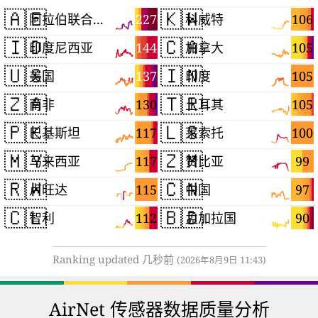
🇦🇪
🇰🇼
227
106
阿拉伯联合酋长国
科威特
🇮🇩
🇨🇦
144
105
印度尼西亚
加拿大
🇺🇸
🇮🇳
137
105
美国
印度
🇿🇦
🇹🇷
130
105
南非
土耳其
🇵🇰
🇱🇸
117
100
巴基斯坦
莱索托
🇲🇾
🇿🇲
117
99
马来西亚
赞比亚
🇷🇼
🇨🇳
115
97
卢旺达
中国
🇨🇱
🇧🇩
112
90
智利
孟加拉国
Ranking updated 几秒前
(2026年8月9日 11:43)
AirNet 传感器数据质量分析