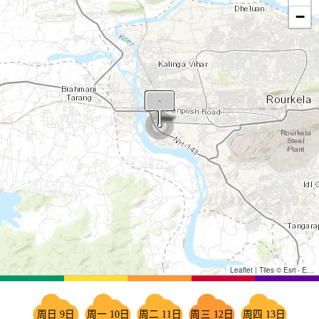
−
Leaflet
|
Tiles © Esri - Esri, DeLorme, NAVTEQ, TomTom, Intermap, iPC, USGS, FAO, NPS, NRCAN, GeoBase, Kadaster NL, Ordnance Survey, Esri Japan, METI, Esri China (Hong Kong), and the GIS User Community
周日 9日
周一 10日
周二 11日
周三 12日
周四 13日