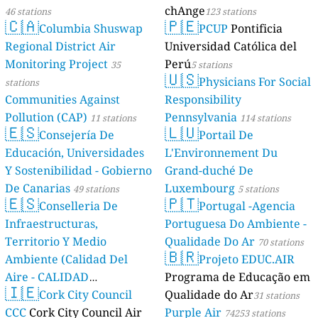
chAnge
46 stations
123 stations
🇨🇦
🇵🇪
Columbia Shuswap
PCUP
Pontificia
Regional District Air
Universidad Católica del
Monitoring Project
Perú
35
5 stations
🇺🇸
Physicians For Social
stations
Communities Against
Responsibility
Pollution (CAP)
Pennsylvania
11 stations
114 stations
🇪🇸
🇱🇺
Consejería De
Portail De
Educación, Universidades
L'Environnement Du
Y Sostenibilidad - Gobierno
Grand-duché De
De Canarias
Luxembourg
49 stations
5 stations
🇪🇸
🇵🇹
Conselleria De
Portugal -Agencia
Infraestructuras,
Portuguesa Do Ambiente -
Territorio Y Medio
Qualidade Do Ar
70 stations
🇧🇷
Ambiente (Calidad Del
Projeto EDUC.AIR
Aire - CALIDAD
Programa de Educação em
🇮🇪
AMBIENTAL)
Cork City Council
Qualidade do Ar
23 stations
31 stations
CCC
Cork City Council Air
Purple Air
74253 stations