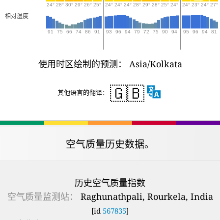
24°
28°
30°
29°
26°
25°
24°
24°
24°
28°
29°
28°
25°
24°
24°
23°
24°
27°
相对湿度
91
75
66
74
86
91
93
96
94
79
72
75
90
94
95
96
94
81
使用时区绘制的预测： Asia/Kolkata
🇬🇧
其他语言的翻译：
空气质量历史数据。
历史空气质量指数
空气质量监测站：
Raghunathpali, Rourkela, India
[id
567835
]