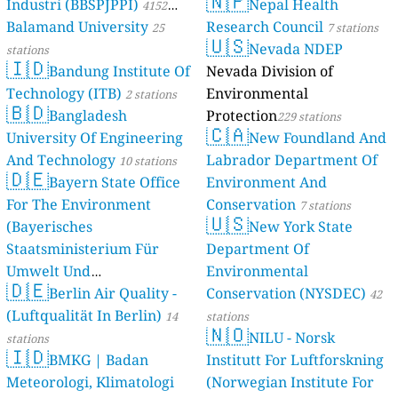
🇳🇵
Industri (BBSPJPPI)
Nepal Health
4152
Balamand University
Research Council
stations
25
7 stations
🇺🇸
Nevada NDEP
stations
🇮🇩
Bandung Institute Of
Nevada Division of
Technology (ITB)
Environmental
2 stations
🇧🇩
Bangladesh
Protection
229 stations
🇨🇦
University Of Engineering
New Foundland And
And Technology
Labrador Department Of
10 stations
🇩🇪
Bayern State Office
Environment And
For The Environment
Conservation
7 stations
🇺🇸
(Bayerisches
New York State
Staatsministerium Für
Department Of
Umwelt Und
Environmental
🇩🇪
Berlin Air Quality -
Verbraucherschutz) - LfU
Conservation (NYSDEC)
42
(Luftqualität In Berlin)
46 stations
14
stations
🇳🇴
NILU - Norsk
stations
🇮🇩
BMKG | Badan
Institutt For Luftforskning
Meteorologi, Klimatologi
(Norwegian Institute For