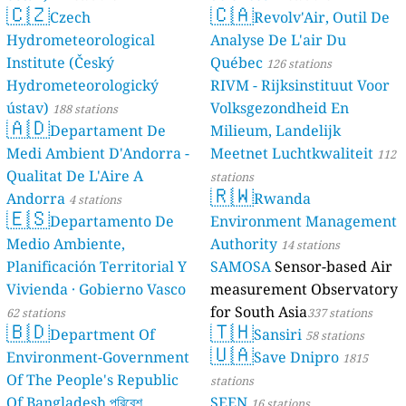
🇨🇿
🇨🇦
Czech
Revolv'Air, Outil De
Hydrometeorological
Analyse De L'air Du
Institute (Český
Québec
126 stations
Hydrometeorologický
RIVM - Rijksinstituut Voor
ústav)
Volksgezondheid En
188 stations
🇦🇩
Departament De
Milieum, Landelijk
Medi Ambient D'Andorra -
Meetnet Luchtkwaliteit
112
Qualitat De L'Aire A
stations
🇷🇼
Andorra
Rwanda
4 stations
🇪🇸
Departamento De
Environment Management
Medio Ambiente,
Authority
14 stations
Planificación Territorial Y
SAMOSA
Sensor-based Air
Vivienda · Gobierno Vasco
measurement Observatory
for South Asia
62 stations
337 stations
🇧🇩
🇹🇭
Department Of
Sansiri
58 stations
🇺🇦
Environment-Government
Save Dnipro
1815
Of The People's Republic
stations
Of Bangladesh পরিবেশ
SEEN
16 stations