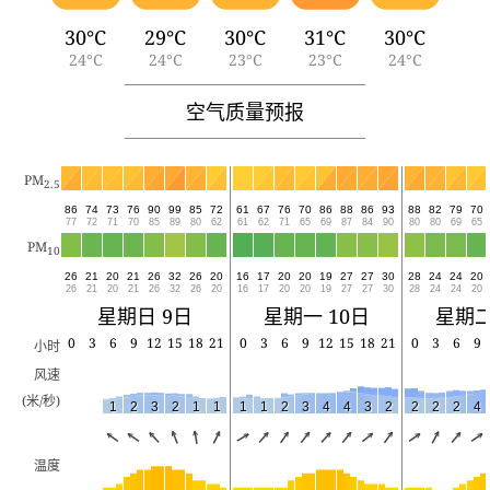
30°C
29°C
30°C
31°C
30°C
24°C
24°C
23°C
23°C
24°C
空气质量预报
PM
2.5
86
74
73
76
90
99
85
72
61
67
76
70
86
88
86
93
88
82
79
70
77
72
71
70
85
89
80
62
61
62
71
65
69
87
84
90
80
80
69
65
PM
10
26
21
20
21
26
32
26
20
16
17
20
20
19
27
27
30
28
24
24
20
26
21
20
21
26
32
26
20
16
17
20
20
19
27
27
30
28
24
24
20
星期日 9日
星期一 10日
星期二
0
3
6
9
12
15
18
21
0
3
6
9
12
15
18
21
0
3
6
9
小时
风速
(米/秒)
1
2
3
2
1
1
1
1
2
3
4
4
3
2
2
2
2
4
温度