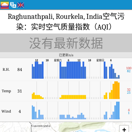
Raghunathpali, Rourkela, India空气污
染：实时空气质量指数（AQI）
没有最新数据
已更新n/a
星期六
12
18
6
12
18
星期日
6
100
84
R.H.
82
32
31
Temp
25
4
4
Wind
1
+