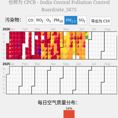
也称为
CPCB - India Central Pollution Control
Board/site_5675
污染物：
NO
O
PM
PM
SO
CO
导出为 CSV
2
3
10
2.5
2
2026
Jan
Feb
Mar
Apr
May
Jun
Jul
Aug
M
T
W
T
F
S
S
2025
Jan
Feb
Mar
Apr
May
Jun
Jul
Aug
M
T
W
T
F
S
S
每日空气质量分布：
56%