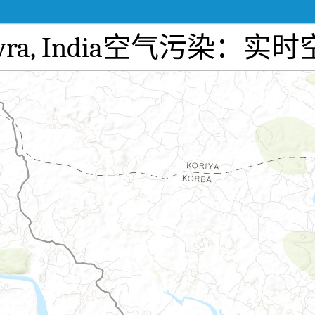
ba, Gevra, India空气