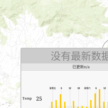
没有最新数
已更新n/a
星期六
星期五
6
12
18
6
12
25
Temp