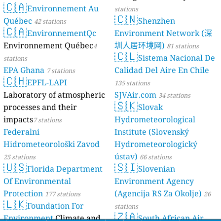
🇨🇦
Environnement Au
stations
🇨🇳
Québec
Shenzhen
42 stations
🇨🇦
EnvironnementQc
Environment Network (深
Environnement Québec
圳人居环境网)
4
81 stations
🇨🇱
Sistema Nacional De
stations
EPA Ghana
Calidad Del Aire En Chile
7 stations
🇨🇭
EPFL-LAPI
135 stations
Laboratory of atmospheric
SJVAir.com
34 stations
🇸🇰
processes and their
Slovak
impacts
Hydrometeorological
7 stations
Federalni
Institute (Slovenský
Hidrometeorološki Zavod
Hydrometeorologický
ústav)
25 stations
66 stations
🇺🇸
🇸🇮
Florida Department
Slovenian
Of Environmental
Environment Agency
Protection
(Agencija RS Za Okolje)
177 stations
26
🇱🇰
Foundation For
stations
🇿🇦
Environment
Climate and
South African Air