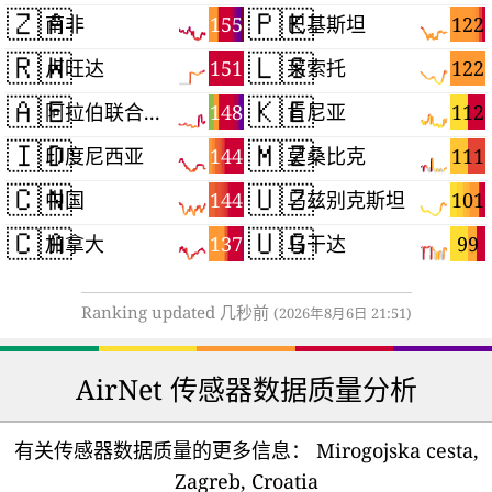
🇿🇦
🇵🇰
155
122
南非
巴基斯坦
🇷🇼
🇱🇸
151
122
卢旺达
莱索托
🇦🇪
🇰🇪
148
112
阿拉伯联合酋长国
肯尼亚
🇮🇩
🇲🇿
144
111
印度尼西亚
莫桑比克
🇨🇳
🇺🇿
144
101
中国
乌兹别克斯坦
🇨🇦
🇺🇬
137
99
加拿大
乌干达
Ranking updated 几秒前
(2026年8月6日 21:51)
AirNet 传感器数据质量分析
有关传感器数据质量的更多信息：
Mirogojska cesta,
Zagreb, Croatia