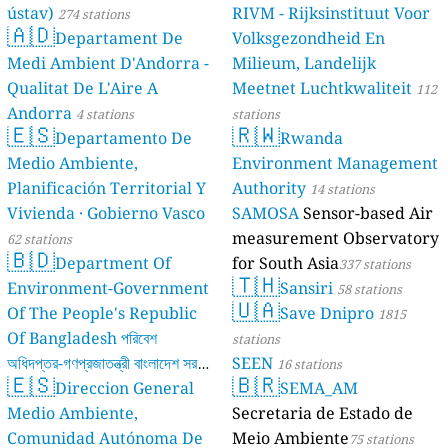
ústav)
RIVM - Rijksinstituut Voor
274 stations
🇦🇩
Departament De
Volksgezondheid En
Medi Ambient D'Andorra -
Milieum, Landelijk
Qualitat De L'Aire A
Meetnet Luchtkwaliteit
112
Andorra
4 stations
stations
🇪🇸
🇷🇼
Departamento De
Rwanda
Medio Ambiente,
Environment Management
Planificación Territorial Y
Authority
14 stations
Vivienda · Gobierno Vasco
SAMOSA
Sensor-based Air
measurement Observatory
62 stations
🇧🇩
Department Of
for South Asia
337 stations
🇹🇭
Environment-Government
Sansiri
58 stations
🇺🇦
Of The People's Republic
Save Dnipro
1815
Of Bangladesh পরিবেশ
stations
অধিদপ্তর-গণপ্রজাতন্ত্রী বাংলাদেশ সরকার
SEEN
16 stations
🇪🇸
🇧🇷
Direccion General
SEMA_AM
17 stations
Medio Ambiente,
Secretaria de Estado de
Comunidad Autónoma De
Meio Ambiente
75 stations