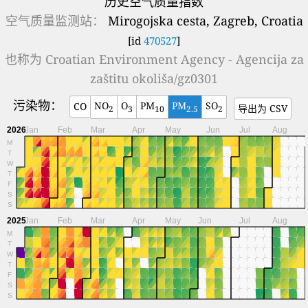
历史空气质量指数
空气质量监测站：
Mirogojska cesta, Zagreb, Croatia
[id
470527
]
也称为
Croatian Environment Agency - Agencija za
zaštitu okoliša/gz0301
污染物：
NO
O
PM
PM
SO
CO
导出为 CSV
2
3
10
2.5
2
2026
Jan
Feb
Mar
Apr
May
Jun
Jul
Aug
M
T
W
T
F
S
S
2025
Jan
Feb
Mar
Apr
May
Jun
Jul
Aug
M
T
W
T
F
S
S