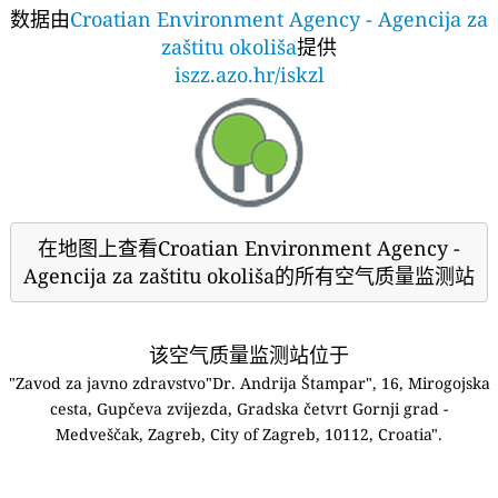
数据由
Croatian Environment Agency - Agencija za
zaštitu okoliša
提供
iszz.azo.hr/iskzl
在地图上查看Croatian Environment Agency -
Agencija za zaštitu okoliša的所有空气质量监测站
该空气质量监测站位于
"Zavod za javno zdravstvo"Dr. Andrija Štampar", 16, Mirogojska
cesta, Gupčeva zvijezda, Gradska četvrt Gornji grad -
Medveščak, Zagreb, City of Zagreb, 10112, Croatia".