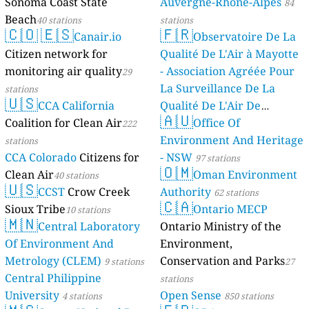
Sonoma Coast State
Auvergne-Rhône-Alpes
84
Beach
40 stations
stations
🇨🇴
🇪🇸
🇫🇷
Canair.io
Observatoire De La
Citizen network for
Qualité De L'Air à Mayotte
monitoring air quality
- Association Agréée Pour
29
La Surveillance De La
stations
🇺🇸
CCA California
Qualité De L'Air De
🇦🇺
Coalition for Clean Air
Mayotte
Office Of
222
4 stations
Environment And Heritage
stations
CCA Colorado
Citizens for
- NSW
97 stations
🇴🇲
Clean Air
Oman Environment
40 stations
🇺🇸
CCST
Crow Creek
Authority
62 stations
🇨🇦
Sioux Tribe
Ontario MECP
10 stations
🇲🇳
Central Laboratory
Ontario Ministry of the
Of Environment And
Environment,
Metrology (CLEM)
Conservation and Parks
9 stations
27
Central Philippine
stations
University
Open Sense
4 stations
850 stations