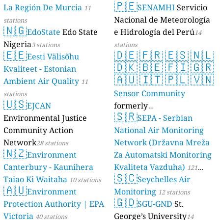
🇵🇪
La Región De Murcia
SENAMHI
Servicio
11
Nacional de Meteorología
stations
🇳🇬
EdoState
Edo State
e Hidrología del Perú
14
Nigeria
3 stations
stations
🇪🇪
🇩🇪
🇫🇷
🇪🇸
🇳🇱
Eesti Välisõhu
🇩🇰
🇧🇪
🇫🇮
🇬🇷
Kvaliteet - Estonian
🇦🇺
🇮🇹
🇵🇱
🇻🇳
Ambient Air Quality
11
Sensor Community
stations
🇺🇸
EJCAN
formerly
🇸🇷
Environmental Justice
luftdaten.info
SEPA - Serbian
35809 stations
Community Action
National Air Monitoring
Network
Network (Državna Mreža
28 stations
🇳🇿
Environment
Za Automatski Monitoring
Canterbury - Kaunihera
Kvaliteta Vazduha)
121
🇸🇨
Taiao Ki Waitaha
Seychelles Air
10 stations
stations
🇦🇺
Environment
Monitoring
12 stations
🇬🇩
Protection Authority | EPA
SGU-GND
St.
Victoria
George’s University
40 stations
14