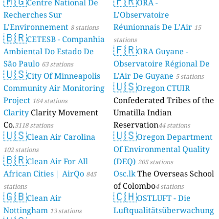
🇲🇬
🇫🇷
Centre National De
ORA -
Recherches Sur
L'Observatoire
L'Environnement
Réunionnais De L’Air
8 stations
15
🇧🇷
CETESB - Companhia
stations
🇫🇷
Ambiental Do Estado De
ORA Guyane -
São Paulo
Observatoire Régional De
63 stations
🇺🇸
City Of Minneapolis
L'Air De Guyane
5 stations
🇺🇸
Community Air Monitoring
Oregon CTUIR
Project
Confederated Tribes of the
164 stations
Clarity
Clarity Movement
Umatilla Indian
Co.
Reservation
3118 stations
44 stations
🇺🇸
🇺🇸
Clean Air Carolina
Oregon Department
Of Environmental Quality
102 stations
🇧🇷
Clean Air For All
(DEQ)
205 stations
African Cities | AirQo
Osc.lk
The Overseas School
845
of Colombo
stations
4 stations
🇬🇧
🇨🇭
Clean Air
OSTLUFT - Die
Nottingham
Luftqualitätsüberwachung
13 stations