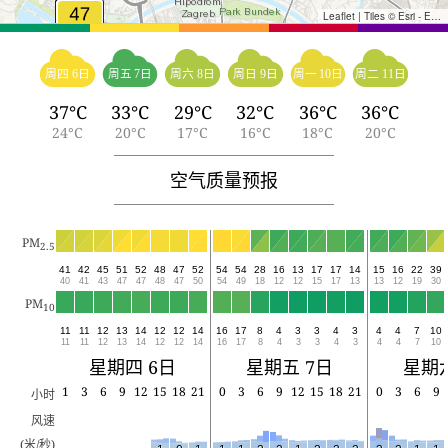
Leaflet
|
Tiles © Esri - Esri, DeLorme, NAVTEQ, TomTom, Intermap, iPC, USGS, FAO, NPS, NRCAN, GeoBase, Kadaster NL, Ordnance Survey, Esri Japan, METI, Esri China (Hong Kong), and the GIS User Community
周四 6日
周五 7日
周六 8日
周日 9日
周一 10日
周二 11日
37°C
33°C
29°C
32°C
36°C
36°C
24°C
20°C
17°C
16°C
18°C
20°C
空气质量预报
PM
2.5
41
42
45
51
52
48
47
52
54
54
28
16
13
17
17
14
15
16
22
39
40
41
43
47
47
48
47
50
54
49
18
12
12
15
17
13
13
12
19
30
PM
10
11
11
12
13
14
12
12
14
16
17
8
4
3
3
4
3
4
4
7
10
11
11
12
13
14
12
12
14
16
17
8
4
3
3
4
3
4
4
7
10
星期四 6日
星期五 7日
星期六
1
3
6
9
12
15
18
21
0
3
6
9
12
15
18
21
0
3
6
9
小时
风速
(米/秒)