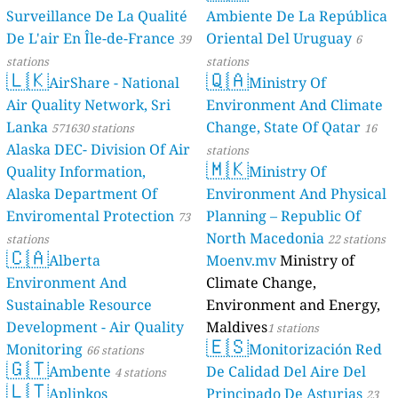
Surveillance De La Qualité
Ambiente De La República
De L'air En Île-de-France
Oriental Del Uruguay
39
6
stations
stations
🇱🇰
🇶🇦
AirShare - National
Ministry Of
Air Quality Network, Sri
Environment And Climate
Lanka
Change, State Of Qatar
571630 stations
16
Alaska DEC- Division Of Air
stations
🇲🇰
Quality Information,
Ministry Of
Alaska Department Of
Environment And Physical
Enviromental Protection
Planning – Republic Of
73
North Macedonia
stations
22 stations
🇨🇦
Alberta
Moenv.mv
Ministry of
Environment And
Climate Change,
Sustainable Resource
Environment and Energy,
Development - Air Quality
Maldives
1 stations
🇪🇸
Monitoring
Monitorización Red
66 stations
🇬🇹
Ambente
De Calidad Del Aire Del
4 stations
🇱🇹
Aplinkos
Principado De Asturias
23