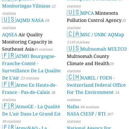
Monitoringas Vilniaus
22
stations
🇺🇸
MPCA
Minnesota
stations
🇺🇸
AQMD NASA
Pollution Control Agency
69
33
stations
stations
🇨🇦
AQSEA
Air Quality
MSC / UNBC AQMap
Monitoring Capacity in
1110 stations
🇺🇸
Southeast Asia
Multnomah MULTCO
85 stations
🇫🇷
ATMO Bourgogne-
Multnomah County
Franche-Comté -
Climate and Health
20
Surveillance De La Qualite
stations
🇨🇭
De L’air
NABEL / FOEN -
23 stations
🇫🇷
Atmo En Hauts-de-
Switzerland Federal Office
France - Pas-de-Calais
For The Environment
38
14
stations
stations
🇫🇷
AtmoGE - La Qualité
Nafas
84 stations
De L’air Dans Le Grand Est
NASA CSESP / RTI
207
50 stations
stations
🇫🇷
AtmoNAQ - La
National Agency For