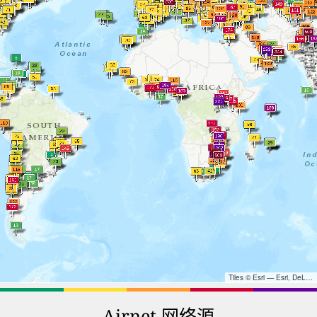
Tiles © Esri — Esri, DeLorme, NAVTEQ, TomTom, Intermap, iPC, USGS, FAO, NPS, NRCAN, GeoBase, Kadaster NL, Ordnance Survey, Esri Japan, METI, Esri China (Hong Kong), and the GIS User Community
Airnet 网络源