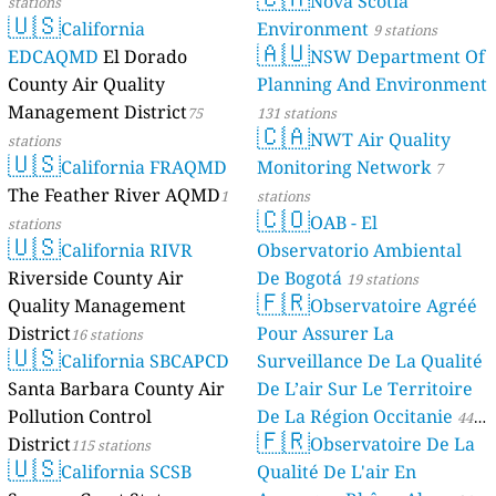
Nova Scotia
stations
🇺🇸
California
Environment
9 stations
🇦🇺
EDCAQMD
El Dorado
NSW Department Of
County Air Quality
Planning And Environment
Management District
75
131 stations
🇨🇦
NWT Air Quality
stations
🇺🇸
California FRAQMD
Monitoring Network
7
The Feather River AQMD
1
stations
🇨🇴
OAB - El
stations
🇺🇸
California RIVR
Observatorio Ambiental
Riverside County Air
De Bogotá
19 stations
🇫🇷
Quality Management
Observatoire Agréé
District
Pour Assurer La
16 stations
🇺🇸
California SBCAPCD
Surveillance De La Qualité
Santa Barbara County Air
De L’air Sur Le Territoire
Pollution Control
De La Région Occitanie
44
🇫🇷
District
Observatoire De La
115 stations
stations
🇺🇸
California SCSB
Qualité De L'air En