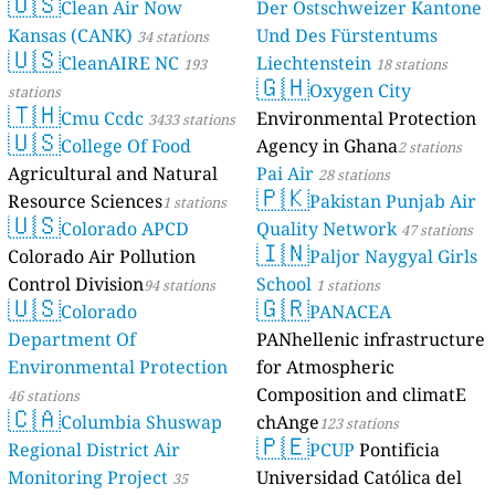
🇺🇸
Clean Air Now
Der Ostschweizer Kantone
Kansas (CANK)
Und Des Fürstentums
34 stations
🇺🇸
CleanAIRE NC
Liechtenstein
193
18 stations
🇬🇭
Oxygen City
stations
🇹🇭
Cmu Ccdc
Environmental Protection
3433 stations
🇺🇸
College Of Food
Agency in Ghana
2 stations
Agricultural and Natural
Pai Air
28 stations
🇵🇰
Resource Sciences
Pakistan Punjab Air
1 stations
🇺🇸
Colorado APCD
Quality Network
47 stations
🇮🇳
Colorado Air Pollution
Paljor Naygyal Girls
Control Division
School
94 stations
1 stations
🇺🇸
🇬🇷
Colorado
PANACEA
Department Of
PANhellenic infrastructure
Environmental Protection
for Atmospheric
Composition and climatE
46 stations
🇨🇦
Columbia Shuswap
chAnge
123 stations
🇵🇪
Regional District Air
PCUP
Pontificia
Monitoring Project
Universidad Católica del
35