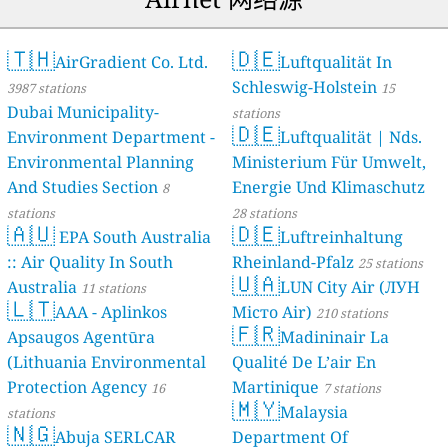
🇹🇭
🇩🇪
AirGradient Co. Ltd.
Luftqualität In
Schleswig-Holstein
3987 stations
15
Dubai Municipality-
stations
🇩🇪
Environment Department -
Luftqualität | Nds.
Environmental Planning
Ministerium Für Umwelt,
And Studies Section
Energie Und Klimaschutz
8
stations
28 stations
🇦🇺
🇩🇪
EPA South Australia
Luftreinhaltung
:: Air Quality In South
Rheinland-Pfalz
25 stations
🇺🇦
Australia
LUN City Air (ЛУН
11 stations
🇱🇹
AAA - Aplinkos
Місто Air)
210 stations
🇫🇷
Apsaugos Agentūra
Madininair La
(Lithuania Environmental
Qualité De L’air En
Protection Agency
Martinique
16
7 stations
🇲🇾
Malaysia
stations
🇳🇬
Abuja SERLCAR
Department Of