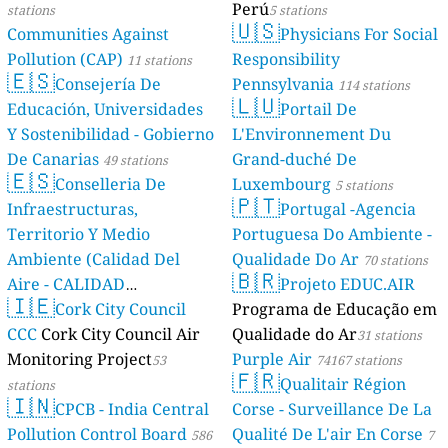
Perú
stations
5 stations
🇺🇸
Communities Against
Physicians For Social
Pollution (CAP)
Responsibility
11 stations
🇪🇸
Consejería De
Pennsylvania
114 stations
🇱🇺
Educación, Universidades
Portail De
Y Sostenibilidad - Gobierno
L'Environnement Du
De Canarias
Grand-duché De
49 stations
🇪🇸
Conselleria De
Luxembourg
5 stations
🇵🇹
Infraestructuras,
Portugal -Agencia
Territorio Y Medio
Portuguesa Do Ambiente -
Ambiente (Calidad Del
Qualidade Do Ar
70 stations
🇧🇷
Aire - CALIDAD
Projeto EDUC.AIR
🇮🇪
AMBIENTAL)
Cork City Council
Programa de Educação em
23 stations
CCC
Cork City Council Air
Qualidade do Ar
31 stations
Monitoring Project
Purple Air
53
74167 stations
🇫🇷
Qualitair Région
stations
🇮🇳
CPCB - India Central
Corse - Surveillance De La
Pollution Control Board
Qualité De L'air En Corse
586
7