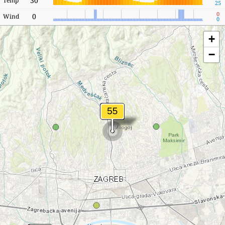
30
Temp
25
0
0
Wind
0
+
−