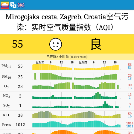
Mirogojska cesta, Zagreb, Croatia空气污
染：实时空气质量指数（AQI）
良
55
已更新2 小时前 (
)
星期四 20:00
星期三
6
12
18
星期四
6
12
18
56
PM
55
2.5
51
26
PM
25
10
18
30
O
23
3
13
13
NO
2
2
1
3
SO
1
2
1
59
38
R.H.
19
1014
1012
Press
1011
39