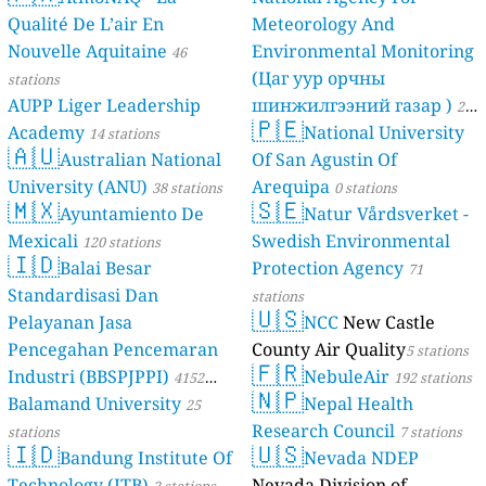
Qualité De L’air En
Meteorology And
Nouvelle Aquitaine
Environmental Monitoring
46
(Цаг уур орчны
stations
AUPP Liger Leadership
шинжилгээний газар )
21
🇵🇪
Academy
National University
14 stations
stations
🇦🇺
Australian National
Of San Agustin Of
University (ANU)
Arequipa
38 stations
0 stations
🇲🇽
🇸🇪
Ayuntamiento De
Natur Vårdsverket -
Mexicali
Swedish Environmental
120 stations
🇮🇩
Balai Besar
Protection Agency
71
Standardisasi Dan
stations
🇺🇸
Pelayanan Jasa
NCC
New Castle
Pencegahan Pencemaran
County Air Quality
5 stations
🇫🇷
Industri (BBSPJPPI)
NebuleAir
4152
192 stations
🇳🇵
Balamand University
Nepal Health
stations
25
Research Council
stations
7 stations
🇮🇩
🇺🇸
Bandung Institute Of
Nevada NDEP
Technology (ITB)
Nevada Division of
2 stations