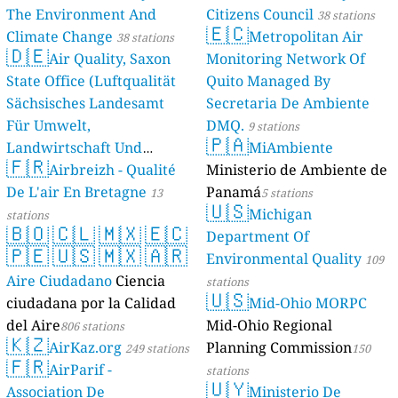
The Environment And
Citizens Council
38 stations
🇪🇨
Climate Change
Metropolitan Air
38 stations
🇩🇪
Air Quality, Saxon
Monitoring Network Of
State Office (Luftqualität
Quito Managed By
Sächsisches Landesamt
Secretaria De Ambiente
Für Umwelt,
DMQ.
9 stations
🇵🇦
Landwirtschaft Und
MiAmbiente
🇫🇷
Geologie)
Airbreizh - Qualité
Ministerio de Ambiente de
50 stations
De L'air En Bretagne
Panamá
13
5 stations
🇺🇸
Michigan
stations
🇧🇴
🇨🇱
🇲🇽
🇪🇨
Department Of
🇵🇪
🇺🇸
🇲🇽
🇦🇷
Environmental Quality
109
Aire Ciudadano
Ciencia
stations
🇺🇸
ciudadana por la Calidad
Mid-Ohio MORPC
del Aire
Mid-Ohio Regional
806 stations
🇰🇿
AirKaz.org
Planning Commission
249 stations
150
🇫🇷
AirParif -
stations
🇺🇾
Association De
Ministerio De