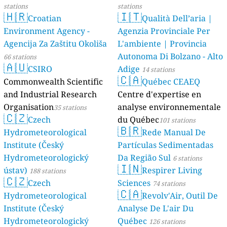
stations
stations
🇭🇷
🇮🇹
Croatian
Qualità Dell’aria |
Environment Agency -
Agenzia Provinciale Per
Agencija Za Zaštitu Okoliša
L'ambiente | Provincia
Autonoma Di Bolzano - Alto
66 stations
🇦🇺
CSIRO
Adige
14 stations
🇨🇦
Commonwealth Scientific
Québec CEAEQ
and Industrial Research
Centre d'expertise en
Organisation
analyse environnementale
35 stations
🇨🇿
Czech
du Québec
101 stations
🇧🇷
Hydrometeorological
Rede Manual De
Institute (Český
Partículas Sedimentadas
Hydrometeorologický
Da Região Sul
6 stations
🇮🇳
ústav)
Respirer Living
188 stations
🇨🇿
Czech
Sciences
74 stations
🇨🇦
Hydrometeorological
Revolv'Air, Outil De
Institute (Český
Analyse De L'air Du
Hydrometeorologický
Québec
126 stations