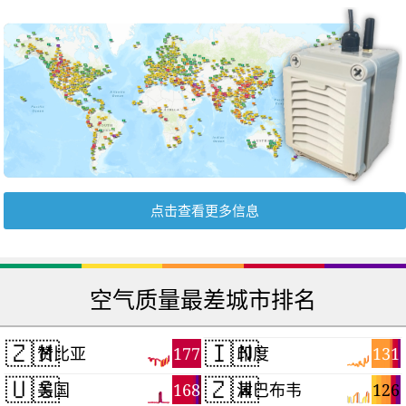
点击查看更多信息
空气质量最差城市排名
🇿🇲
🇮🇳
177
131
赞比亚
印度
🇺🇸
🇿🇼
168
126
美国
津巴布韦