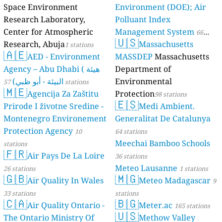
Space Environment
Environment (DOE); Air
Research Laboratory,
Polluant Index
Center for Atmospheric
Management System
66
🇺🇸
Research, Abuja
Massachusetts
1 stations
stations
🇦🇪
AED - Environment
MASSDEP
Massachusetts
Agency – Abu Dhabi ( هيئة
Department of
البيئة - أبو ظبي)
Environmental
57 stations
🇲🇪
Agencija Za Zaštitu
Protection
98 stations
🇪🇸
Prirode I životne Sredine -
Medi Ambient.
Montenegro Environement
Generalitat De Catalunya
Protection Agency
10
64 stations
Meechai Bamboo Schools
stations
🇫🇷
Air Pays De La Loire
36 stations
Meteo Lausanne
26 stations
1 stations
🇬🇧
🇲🇬
Air Quality In Wales
Meteo Madagascar
9
33 stations
stations
🇨🇦
🇧🇬
Air Quality Ontario -
Meter.ac
165 stations
🇺🇸
The Ontario Ministry Of
Methow Valley