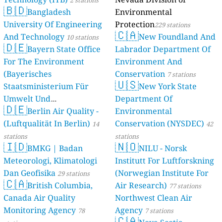
🇧🇩
Bangladesh
Environmental
University Of Engineering
Protection
229 stations
🇨🇦
And Technology
New Foundland And
10 stations
🇩🇪
Bayern State Office
Labrador Department Of
For The Environment
Environment And
(Bayerisches
Conservation
7 stations
🇺🇸
Staatsministerium Für
New York State
Umwelt Und
Department Of
🇩🇪
Berlin Air Quality -
Verbraucherschutz) - LfU
Environmental
(Luftqualität In Berlin)
Conservation (NYSDEC)
46 stations
14
42
stations
stations
🇮🇩
🇳🇴
BMKG | Badan
NILU - Norsk
Meteorologi, Klimatologi
Institutt For Luftforskning
Dan Geofisika
(Norwegian Institute For
29 stations
🇨🇦
British Columbia,
Air Research)
77 stations
Canada Air Quality
Northwest Clean Air
Monitoring Agency
Agency
78
7 stations
🇨🇦